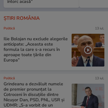
întorc acasă”
ȘTIRI ROMÂNIA
Politică
13 iul.
Ilie Bolojan nu exclude alegerile
anticipate: „Aceasta este
formula la care s-a recurs în
aproape toate ţările din
Europa”
Politică
13 iul.
Grindeanu a dezvăluit numele
de premier pronunțat la
Cotroceni în discuțiile dintre
Nicușor Dan, PSD, PNL, USR și
UDMR: „S-a vorbit de un