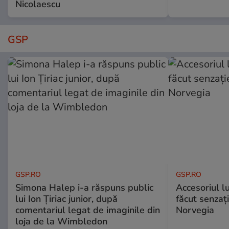
Nicolaescu
GSP
GSP.RO
GSP.RO
Simona Halep i-a răspuns public
Accesoriul l
lui Ion Țiriac junior, după
făcut senzați
comentariul legat de imaginile din
Norvegia
loja de la Wimbledon