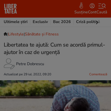
Susține
Cont
Caută
Ultimele știri
Exclusiv
Bac 2026
Criză politică
Opi
|
Lifestyle
|
Sănătate și Fitness
Libertatea te ajută: Cum se acordă primul-
ajutor în caz de urgență
Petre Dobrescu
Actualizat pe 29 iul. 2022, 09:20
Comentează