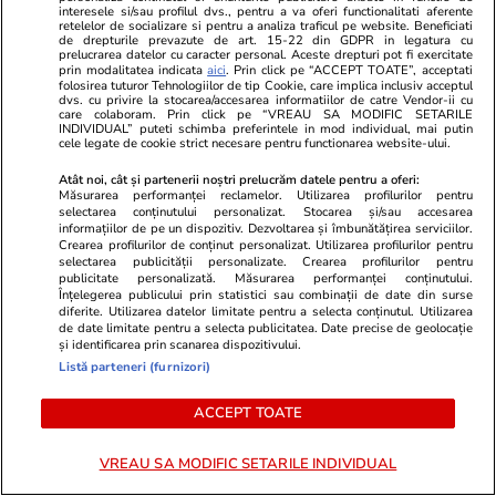
interesele si/sau profilul dvs., pentru a va oferi functionalitati aferente
lucru în viitor”
retelelor de socializare si pentru a analiza traficul pe website. Beneficiati
de drepturile prevazute de art. 15-22 din GDPR in legatura cu
prelucrarea datelor cu caracter personal. Aceste drepturi pot fi exercitate
prin modalitatea indicata
aici
. Prin click pe “ACCEPT TOATE”, acceptati
folosirea tuturor Tehnologiilor de tip Cookie, care implica inclusiv acceptul
dvs. cu privire la stocarea/accesarea informatiilor de catre Vendor-ii cu
care colaboram. Prin click pe “VREAU SA MODIFIC SETARILE
INDIVIDUAL” puteti schimba preferintele in mod individual, mai putin
cele legate de cookie strict necesare pentru functionarea website-ului.
Atât noi, cât și partenerii noștri prelucrăm datele pentru a oferi:
Măsurarea performanței reclamelor. Utilizarea profilurilor pentru
selectarea conținutului personalizat. Stocarea și/sau accesarea
informațiilor de pe un dispozitiv. Dezvoltarea și îmbunătățirea serviciilor.
Crearea profilurilor de conținut personalizat. Utilizarea profilurilor pentru
selectarea publicității personalizate. Crearea profilurilor pentru
publicitate personalizată. Măsurarea performanței conținutului.
Înțelegerea publicului prin statistici sau combinații de date din surse
diferite. Utilizarea datelor limitate pentru a selecta conținutul. Utilizarea
de date limitate pentru a selecta publicitatea. Date precise de geolocație
și identificarea prin scanarea dispozitivului.
Listă parteneri (furnizori)
ACCEPT TOATE
PARTENERI
VREAU SA MODIFIC SETARILE INDIVIDUAL