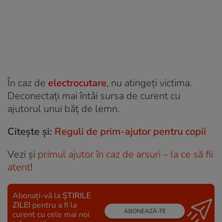
În caz de
electrocutare
, nu atingeţi victima.
Deconectaţi mai întâi sursa de curent cu
ajutorul unui băţ de lemn.
Citește și:
Reguli de prim-ajutor pentru copii
Vezi şi
primul ajutor în caz de arsuri – la ce să fii
atent
!
Abonați-vă la
ȘTIRILE
ZILEI
pentru a fi la
ABONEAZĂ-TE
curent cu cele mai noi