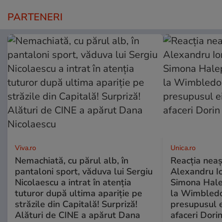
PARTENERI
Viva.ro
Unica.ro
Nemachiată, cu părul alb, în
Reacția neaș
pantaloni sport, văduva lui Sergiu
Alexandru Io
Nicolaescu a intrat în atenția
Simona Halep
tuturor după ultima apariție pe
la Wimbledo
străzile din Capitală! Surpriză!
presupusul e
Alături de CINE a apărut Dana
afaceri Dori