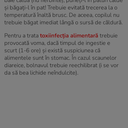
baie caldă (nu fierbinte), puneţi-l în pături calde
şi băgaţi-l în pat! Trebuie evitată trecerea la o
temperatură înaltă brusc. De aceea, copilul nu
trebuie băgat imediat lângă o sursă de căldură.
Pentru a trata
toxiinfecţia alimentară
trebuie
provocată voma, dacă timpul de ingestie e
scurt (1-6 ore) şi există suspiciunea că
alimentele sunt în stomac. În cazul scaunelor
diareice, bolnavul trebuie reechilibrat (i se vor
da să bea lichide neîndulcite).