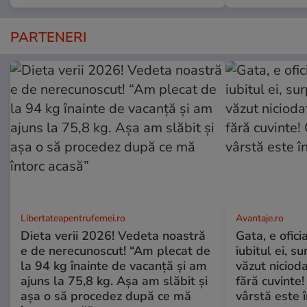
PARTENERI
Libertateapentrufemei.ro
Avantaje.ro
Dieta verii 2026! Vedeta noastră
Gata, e ofici
e de nerecunoscut! “Am plecat de
iubitul ei, s
la 94 kg înainte de vacanță și am
văzut nicioda
ajuns la 75,8 kg. Așa am slăbit și
fără cuvinte!
așa o să procedez după ce mă
vârstă este î