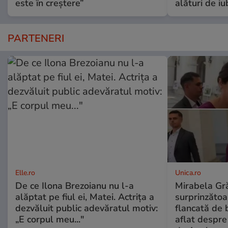
este în creștere”
alături de iu
PARTENERI
Elle.ro
Unica.ro
De ce Ilona Brezoianu nu l-a
Mirabela Gră
alăptat pe fiul ei, Matei. Actrița a
surprinzătoar
dezvăluit public adevăratul motiv:
flancată de 
„E corpul meu..."
aflat despre