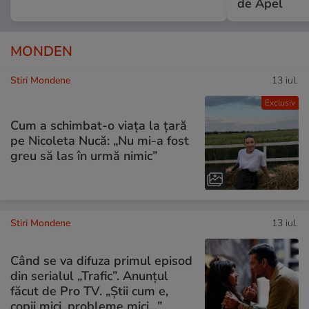
de Apel
MONDEN
Stiri Mondene
13 iul.
Exclusiv
Cum a schimbat-o viața la țară
pe Nicoleta Nucă: „Nu mi-a fost
greu să las în urmă nimic”
Stiri Mondene
13 iul.
Când se va difuza primul episod
din serialul „Trafic”. Anunțul
făcut de Pro TV. „Știi cum e,
copii mici, probleme mici…”