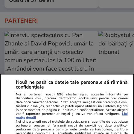
Olaru la 37 de ani
PARTENERI
Nouă ne pasă ca datele tale personale să rămână
confidențiale
Noi și partenerii noștri
596
stocăm și/sau accesăm informații pe
dispozitivul dvs., precum identificatorii cookie unici pentru prelucrarea
GSP.ro
GSP.ro
datelor cu caracter personal. Puteți accepta sau gestiona preferințele dvs.
făcând clic mai jos, respectiv vă puteți opune utilizării unui interes legitim
Interviu spectaculos cu Pan
Rugbystul ca
în orice moment pe pagina cu politica de confidențialitate. Aceste alegeri
Zhanle și David Popovici, umăr la
doi bărbați ș
vor fi raportate partenerilor noștri și nu vă vor afecta navigarea.
Mai
multe detalii
umăr, care anunță un obiectiv
tribunal
Noi si partenerii nostri (retelele de socializare si agentiile de publicitate
partenere, precum si furnizorii nostri de servicii de date analitice)
comun spectaculos la 100 m
prelucram date pentru a permite website-ului sa functioneze, pentru a
liber: „Amândoi vom face acest
personaliza continutul si anunturile publicitare afisate in functie de