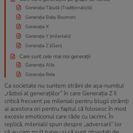
Generația Tăcută (Tradiționaliștii)
Generația Baby Boomers
Generația X
Generația Y (milenialii)
Generația Z (iGen)
Care sunt cele mai noi generații
Generația Alfa
Generația Beta
Ca societate nu suntem străini de așa-numitul
„război al generațiilor” în care Generația Z îi
critică frecvent pe mileniali pentru blugii strâmți
ai acestora ori pentru faptul că folosesc în mod
excesiv emoticonul care râde cu lacrimi. În
replică, milenialii spun despre „adversarii” lor
că au cam mult tupeu și că sunt obsedați de