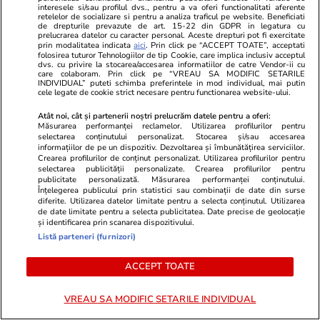
interesele si/sau profilul dvs., pentru a va oferi functionalitati aferente
retelelor de socializare si pentru a analiza traficul pe website. Beneficiati
de drepturile prevazute de art. 15-22 din GDPR in legatura cu
prelucrarea datelor cu caracter personal. Aceste drepturi pot fi exercitate
prin modalitatea indicata
aici
. Prin click pe “ACCEPT TOATE”, acceptati
folosirea tuturor Tehnologiilor de tip Cookie, care implica inclusiv acceptul
dvs. cu privire la stocarea/accesarea informatiilor de catre Vendor-ii cu
care colaboram. Prin click pe “VREAU SA MODIFIC SETARILE
INDIVIDUAL” puteti schimba preferintele in mod individual, mai putin
cele legate de cookie strict necesare pentru functionarea website-ului.
Atât noi, cât și partenerii noștri prelucrăm datele pentru a oferi:
Măsurarea performanței reclamelor. Utilizarea profilurilor pentru
selectarea conținutului personalizat. Stocarea și/sau accesarea
informațiilor de pe un dispozitiv. Dezvoltarea și îmbunătățirea serviciilor.
Crearea profilurilor de conținut personalizat. Utilizarea profilurilor pentru
GSP.RO
GSP.RO
selectarea publicității personalizate. Crearea profilurilor pentru
Vești dure de la Floreasca, după
„Cea mai sex
publicitate personalizată. Măsurarea performanței conținutului.
Înțelegerea publicului prin statistici sau combinații de date din surse
accidentul celor de la Dinamo 2:
lume” și-a în
diferite. Utilizarea datelor limitate pentru a selecta conținutul. Utilizarea
„Traumatism cranio-cerebral grav.
ținută îndră
de date limitate pentru a selecta publicitatea. Date precise de geolocație
și identificarea prin scanarea dispozitivului.
Intubat și ventilat mecanic”
Listă parteneri (furnizori)
ACCEPT TOATE
PARTENERI
VREAU SA MODIFIC SETARILE INDIVIDUAL