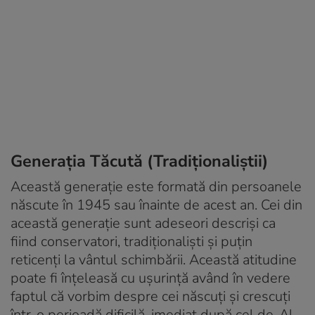
Generația Tăcută (Tradiționaliștii)
Această generație este formată din persoanele
născute în 1945 sau înainte de acest an. Cei din
această generație sunt adeseori descriși ca
fiind conservatori, tradiționaliști și puțin
reticenți la vântul schimbării. Această atitudine
poate fi înțeleasă cu ușurință având în vedere
faptul că vorbim despre cei născuți și crescuți
într-o perioadă dificilă, imediat după cel de-Al