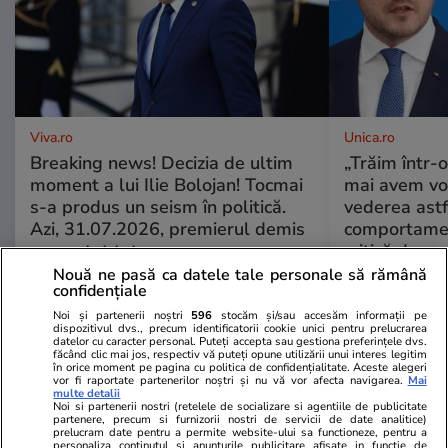
Viva.ro
Unica.ro
Breaking news! Decizia de ultim
„Trăim într-
moment a lui Ilie Bolojan! Tocmai
mai avem vo
s-a produs un seism în politică.
vederea astf
Azi, 31.07.2026, premierul demis
comportamen
a anunțat tot
critică derap
Rogobete la
Nouă ne pasă ca datele tale personale să rămână
confidențiale
endocrinolog
este accepta
Noi și partenerii noștri
596
stocăm și/sau accesăm informații pe
dispozitivul dvs., precum identificatorii cookie unici pentru prelucrarea
a stârnit valu
datelor cu caracter personal. Puteți accepta sau gestiona preferințele dvs.
făcând clic mai jos, respectiv vă puteți opune utilizării unui interes legitim
în orice moment pe pagina cu politica de confidențialitate. Aceste alegeri
vor fi raportate partenerilor noștri și nu vă vor afecta navigarea.
Mai
multe detalii
GSP
Noi si partenerii nostri (retelele de socializare si agentiile de publicitate
partenere, precum si furnizorii nostri de servicii de date analitice)
prelucram date pentru a permite website-ului sa functioneze, pentru a
personaliza continutul si anunturile publicitare afisate in functie de