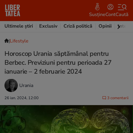
Susține
Cont
Caută
Ultimele știri
Exclusiv
Criză politică
Opinii
Intervi
|
Lifestyle
Horoscop Urania săptămânal pentru
Berbec. Previziuni pentru perioada 27
ianuarie – 2 februarie 2024
Urania
26 ian. 2024, 12:00
3 comentarii