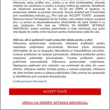
interesele si/sau profilul dvs., pentru a va oferi functionalitati aferente
cash acasă la directorul general al Uzinei
retelelor de socializare si pentru a analiza traficul pe website. Beneficiati
de drepturile prevazute de art. 15-22 din GDPR in legatura cu
Mecanice Plopeni, precum și două ceasuri
prelucrarea datelor cu caracter personal. Aceste drepturi pot fi exercitate
prin modalitatea indicata
aici
. Prin click pe “ACCEPT TOATE”, acceptati
Patek Philippe și Rolex
folosirea tuturor Tehnologiilor de tip Cookie, care implica inclusiv acceptul
dvs. cu privire la stocarea/accesarea informatiilor de catre Vendor-ii cu
care colaboram. Prin click pe “VREAU SA MODIFIC SETARILE
INDIVIDUAL” puteti schimba preferintele in mod individual, mai putin
cele legate de cookie strict necesare pentru functionarea website-ului.
Horoscop
24 iul.
Atât noi, cât și partenerii noștri prelucrăm datele pentru a oferi:
Horoscop Urania | Previziuni astrologice pentru
Măsurarea performanței reclamelor. Utilizarea profilurilor pentru
selectarea conținutului personalizat. Stocarea și/sau accesarea
perioada 25 – 31 iulie 2026. Luna Plină în
informațiilor de pe un dispozitiv. Dezvoltarea și îmbunătățirea serviciilor.
Vărsător
Crearea profilurilor de conținut personalizat. Utilizarea profilurilor pentru
selectarea publicității personalizate. Crearea profilurilor pentru
publicitate personalizată. Măsurarea performanței conținutului.
Înțelegerea publicului prin statistici sau combinații de date din surse
diferite. Utilizarea datelor limitate pentru a selecta conținutul. Utilizarea
Bani și Afaceri
07:32
de date limitate pentru a selecta publicitatea. Date precise de geolocație
Benzina și motorina s-au scumpit sâmbătă, 25
și identificarea prin scanarea dispozitivului.
Listă parteneri (furnizori)
iulie. Cât costă litrul de carburant în București,
Iași, Cluj-Napoca, Timișoara și Constanța
ACCEPT TOATE
VREAU SA MODIFIC SETARILE INDIVIDUAL