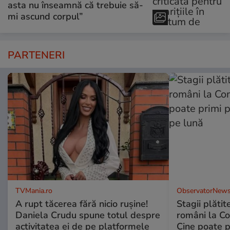
asta nu înseamnă că trebuie să-
mi ascund corpul”
PARTENERI
TVMania.ro
ObservatorNews
A rupt tăcerea fără nicio rușine!
Stagii plătit
Daniela Crudu spune totul despre
români la C
activitatea ei de pe platformele
Cine poate p