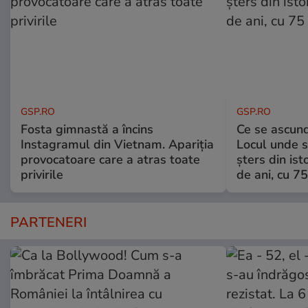
GSP.RO
GSP.RO
Fosta gimnastă a încins
Ce se ascund
Instagramul din Vietnam. Apariția
Locul unde s-
provocatoare care a atras toate
șters din ist
privirile
de ani, cu 7
PARTENERI