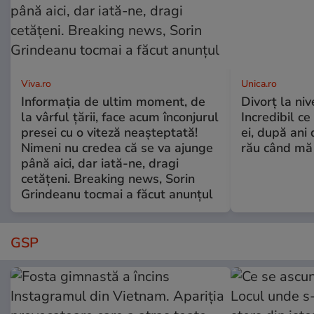
Viva.ro
Unica.ro
Informația de ultim moment, de
Divorț la nive
la vârful țării, face acum înconjurul
Incredibil ce
presei cu o viteză neașteptată!
ei, după ani 
Nimeni nu credea că se va ajunge
rău când mă
până aici, dar iată-ne, dragi
cetățeni. Breaking news, Sorin
Grindeanu tocmai a făcut anunțul
GSP