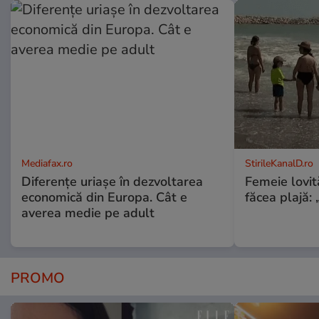
Mediafax.ro
StirileKanalD.ro
Diferențe uriașe în dezvoltarea
Femeie lovit
economică din Europa. Cât e
făcea plajă: „
averea medie pe adult
PROMO