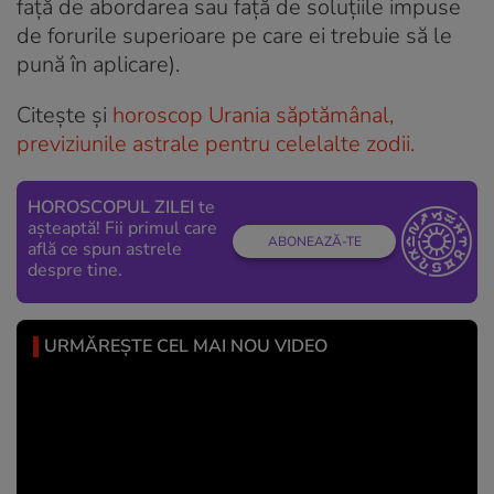
față de abordarea sau față de soluțiile impuse
de forurile superioare pe care ei trebuie să le
pună în aplicare).
Citește și
horoscop Urania săptămânal,
previziunile astrale pentru celelalte zodii.
HOROSCOPUL ZILEI
te
așteaptă! Fii primul care
ABONEAZĂ-TE
află ce spun astrele
despre tine.
URMĂREȘTE CEL MAI NOU VIDEO