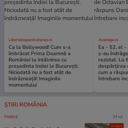
Libertateapentrufemei.ro
Avantaje.ro
Ca la Bollywood! Cum s-a
Ea - 52, el 
îmbrăcat Prima Doamnă a
s-au îndrăgos
României la întâlnirea cu
rezistat. La 
președinta Indiei la București.
despărțirea 
Niciodată nu a fost atât de
cum a răspu
îndrăzneață! Imaginile
întrebare i
momentului
ȘTIRI ROMÂNIA
Politică
24 iul.
Analiză