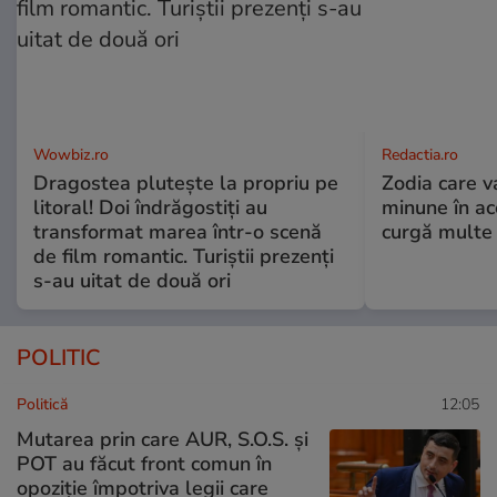
Wowbiz.ro
Redactia.ro
Dragostea plutește la propriu pe
Zodia care v
litoral! Doi îndrăgostiți au
minune în a
transformat marea într-o scenă
curgă multe l
de film romantic. Turiștii prezenți
s-au uitat de două ori
POLITIC
Politică
12:05
Mutarea prin care AUR, S.O.S. și
POT au făcut front comun în
opoziție împotriva legii care