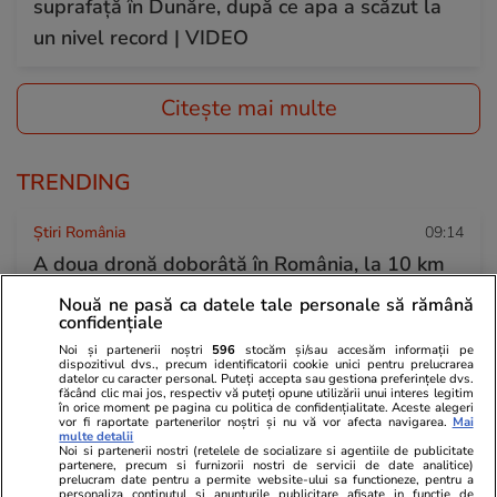
suprafață în Dunăre, după ce apa a scăzut la
un nivel record | VIDEO
Citește mai multe
TRENDING
Știri România
09:14
A doua dronă doborâtă în România, la 10 km
de Sfântu Gheorghe. Radu Miruță: A fost
Nouă ne pasă ca datele tale personale să rămână
confidențiale
distrusă la 12 minute de la intrarea în spațiul
Noi și partenerii noștri
596
stocăm și/sau accesăm informații pe
aerian. MApN: A fost același pilot de F-16 ca
dispozitivul dvs., precum identificatorii cookie unici pentru prelucrarea
datelor cu caracter personal. Puteți accepta sau gestiona preferințele dvs.
vineri
făcând clic mai jos, respectiv vă puteți opune utilizării unui interes legitim
în orice moment pe pagina cu politica de confidențialitate. Aceste alegeri
vor fi raportate partenerilor noștri și nu vă vor afecta navigarea.
Mai
multe detalii
Noi si partenerii nostri (retelele de socializare si agentiile de publicitate
Știri România
24 iul.
partenere, precum si furnizorii nostri de servicii de date analitice)
prelucram date pentru a permite website-ului sa functioneze, pentru a
Procurorii DNA ar fi găsit 500.000 de euro
personaliza continutul si anunturile publicitare afisate in functie de