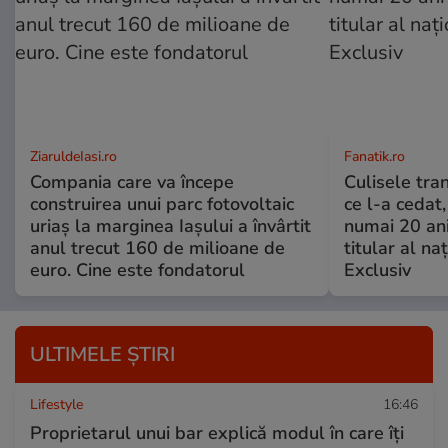
ZiaruldeIasi.ro
Fanatik.ro
Compania care va începe
Culisele tran
construirea unui parc fotovoltaic
ce l-a cedat,
uriaș la marginea Iașului a învârtit
numai 20 an
anul trecut 160 de milioane de
titular al naţ
euro. Cine este fondatorul
Exclusiv
ULTIMELE ȘTIRI
Lifestyle
16:46
Proprietarul unui bar explică modul în care îți