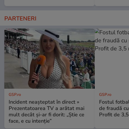
PARTENERI
GSP.ro
GSP.ro
Incident neașteptat în direct »
Fostul fotba
Prezentatoarea TV a arătat mai
de fraudă cu 
mult decât și-ar fi dorit: „Știe ce
Profit de 3,
face, e cu intenție”