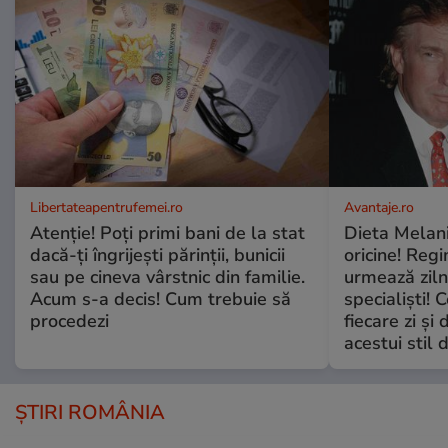
Libertateapentrufemei.ro
Avantaje.ro
Atenție! Poți primi bani de la stat
Dieta Melan
dacă-ți îngrijești părinții, bunicii
oricine! Regi
sau pe cineva vârstnic din familie.
urmează zilni
Acum s-a decis! Cum trebuie să
specialiști! 
procedezi
fiecare zi și 
acestui stil 
ȘTIRI ROMÂNIA