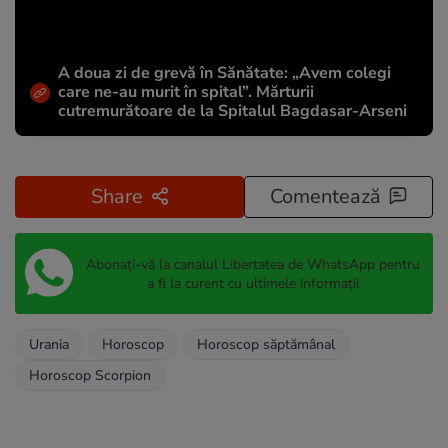
A doua zi de grevă în Sănătate: „Avem colegi
care ne-au murit în spital”. Mărturii
cutremurătoare de la Spitalul Bagdasar-Arseni
Share
Comentează
Abonați-vă la canalul Libertatea de WhatsApp pentru
a fi la curent cu ultimele informații
Urania
Horoscop
Horoscop săptămânal
Horoscop Scorpion