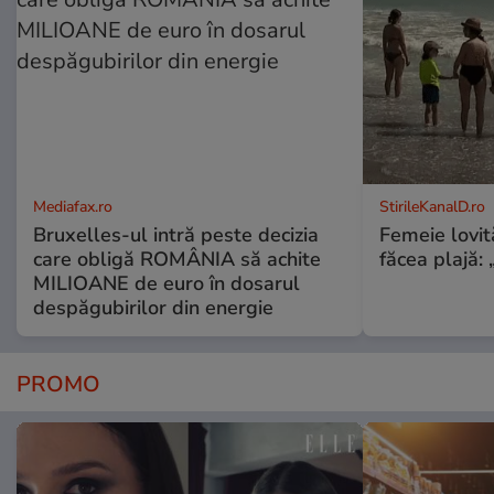
Mediafax.ro
StirileKanalD.ro
Bruxelles-ul intră peste decizia
Femeie lovit
care obligă ROMÂNIA să achite
făcea plajă: „
MILIOANE de euro în dosarul
despăgubirilor din energie
PROMO