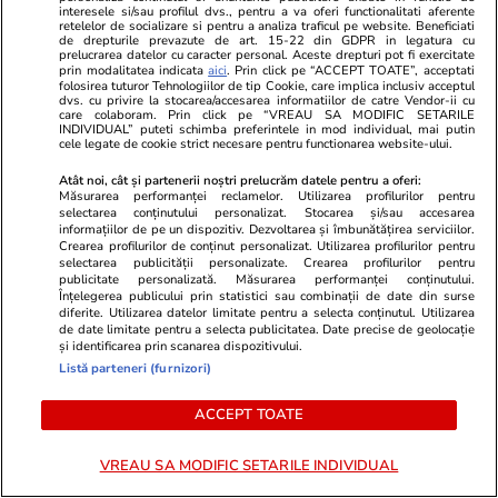
interesele si/sau profilul dvs., pentru a va oferi functionalitati aferente
retelelor de socializare si pentru a analiza traficul pe website. Beneficiati
de drepturile prevazute de art. 15-22 din GDPR in legatura cu
prelucrarea datelor cu caracter personal. Aceste drepturi pot fi exercitate
prin modalitatea indicata
aici
. Prin click pe “ACCEPT TOATE”, acceptati
folosirea tuturor Tehnologiilor de tip Cookie, care implica inclusiv acceptul
Lifestyle
18:12
Vacanțe și Cultu
dvs. cu privire la stocarea/accesarea informatiilor de catre Vendor-ii cu
care colaboram. Prin click pe “VREAU SA MODIFIC SETARILE
Ce contează pentru români când
Bella Italia,
INDIVIDUAL” puteti schimba preferintele in mod individual, mai putin
cele legate de cookie strict necesare pentru functionarea website-ului.
cumpără o roșie: Florelia rămâne
hoardele de t
Atât noi, cât și partenerii noștri prelucrăm datele pentru a oferi:
favorita pentru gust
obiective tur
Măsurarea performanței reclamelor. Utilizarea profilurilor pentru
selectarea conținutului personalizat. Stocarea și/sau accesarea
bine să le evi
informațiilor de pe un dispozitiv. Dezvoltarea și îmbunătățirea serviciilor.
Crearea profilurilor de conținut personalizat. Utilizarea profilurilor pentru
selectarea publicității personalizate. Crearea profilurilor pentru
publicitate personalizată. Măsurarea performanței conținutului.
Înțelegerea publicului prin statistici sau combinații de date din surse
Lifestyle
26 iul.
diferite. Utilizarea datelor limitate pentru a selecta conținutul. Utilizarea
de date limitate pentru a selecta publicitatea. Date precise de geolocație
și identificarea prin scanarea dispozitivului.
Ploaia de meteori Delta
Listă parteneri (furnizori)
Aquaride 2026: când o poți
ACCEPT TOATE
vedea cel mai bine
VREAU SA MODIFIC SETARILE INDIVIDUAL