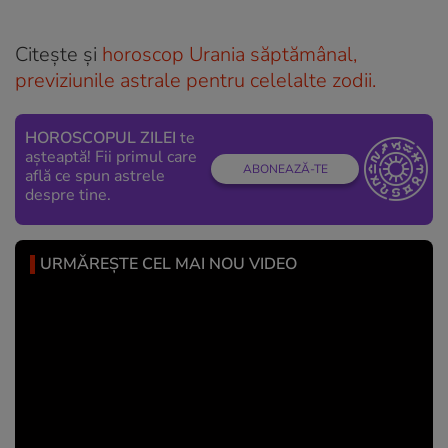
Citește și
horoscop Urania săptămânal,
previziunile astrale pentru celelalte zodii.
HOROSCOPUL ZILEI
te
așteaptă! Fii primul care
ABONEAZĂ-TE
află ce spun astrele
despre tine.
URMĂREȘTE CEL MAI NOU VIDEO