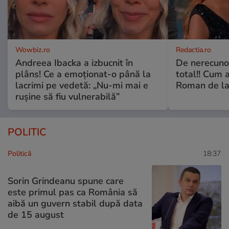
Wowbiz.ro
Redactia.ro
Andreea Ibacka a izbucnit în
De nerecunos
plâns! Ce a emoționat-o până la
total!! Cum 
lacrimi pe vedetă: „Nu-mi mai e
Roman de la 
rușine să fiu vulnerabilă”
POLITIC
Politică
18:37
Sorin Grindeanu spune care
este primul pas ca România să
aibă un guvern stabil după data
de 15 august