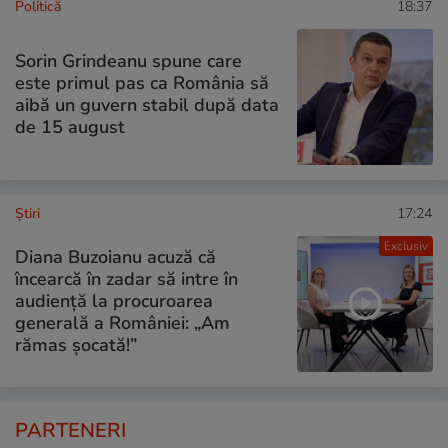
Politică
18:37
Sorin Grindeanu spune care
este primul pas ca România să
aibă un guvern stabil după data
de 15 august
Ştiri
17:24
Exclusiv
Diana Buzoianu acuză că
încearcă în zadar să intre în
audiență la procuroarea
generală a României: „Am
rămas șocată!”
PARTENERI