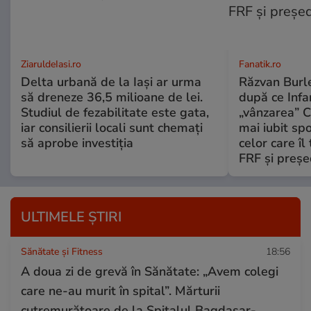
ZiaruldeIasi.ro
Fanatik.ro
Delta urbană de la Iași ar urma
Răzvan Burle
să dreneze 36,5 milioane de lei.
după ce Infa
Studiul de fezabilitate este gata,
„vânzarea” C
iar consilierii locali sunt chemați
mai iubit sp
să aprobe investiția
celor care îl
FRF şi preşe
ULTIMELE ȘTIRI
Sănătate și Fitness
18:56
A doua zi de grevă în Sănătate: „Avem colegi
care ne-au murit în spital”. Mărturii
cutremurătoare de la Spitalul Bagdasar-