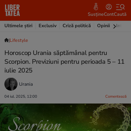
Susține
Cont
Caută
Ultimele știri
Exclusiv
Criză politică
Opinii
Intervi
|
Lifestyle
Horoscop Urania săptămânal pentru
Scorpion. Previziuni pentru perioada 5 – 11
iulie 2025
Urania
04 iul. 2025, 12:00
Comentează