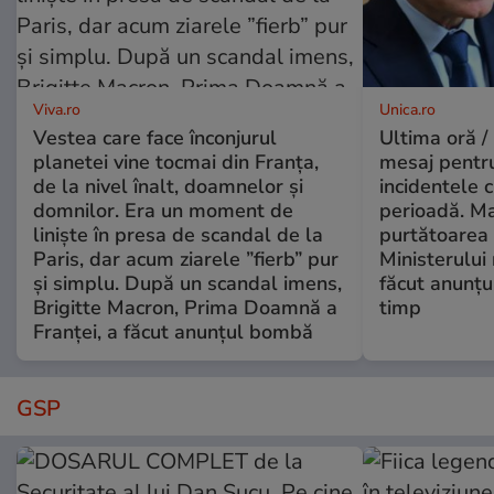
Viva.ro
Unica.ro
Vestea care face înconjurul
Ultima oră /
planetei vine tocmai din Franța,
mesaj pentr
de la nivel înalt, doamnelor și
incidentele 
domnilor. Era un moment de
perioadă. Ma
liniște în presa de scandal de la
purtătoarea 
Paris, dar acum ziarele ”fierb” pur
Ministerului
și simplu. După un scandal imens,
făcut anunțu
Brigitte Macron, Prima Doamnă a
timp
Franței, a făcut anunțul bombă
GSP