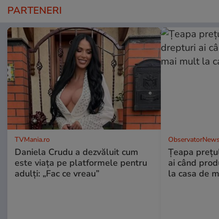
PARTENERI
TVMania.ro
ObservatorNews
Daniela Crudu a dezvăluit cum
Țeapa prețulu
este viața pe platformele pentru
ai când prod
adulți: „Fac ce vreau”
la casa de m