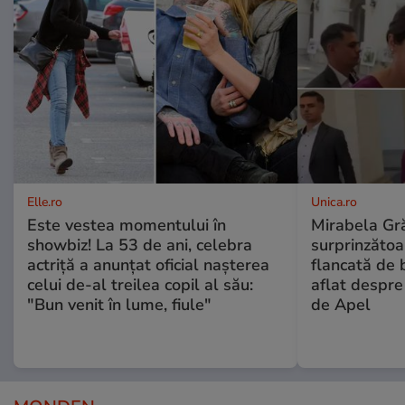
Elle.ro
Unica.ro
Este vestea momentului în
Mirabela Gră
showbiz! La 53 de ani, celebra
surprinzătoar
actriță a anunțat oficial nașterea
flancată de 
celui de-al treilea copil al său:
aflat despre
"Bun venit în lume, fiule"
de Apel