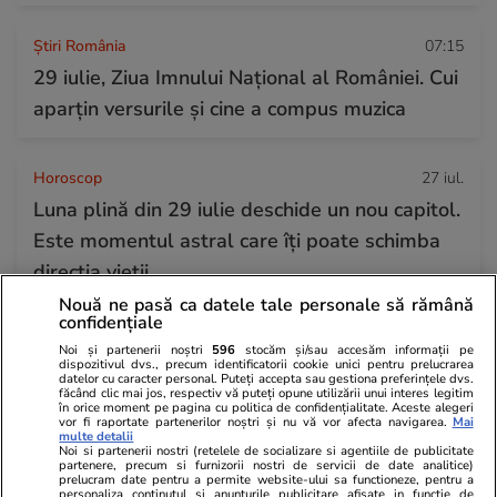
Știri România
07:15
29 iulie, Ziua Imnului Național al României. Cui
aparțin versurile și cine a compus muzica
Horoscop
27 iul.
Luna plină din 29 iulie deschide un nou capitol.
Este momentul astral care îți poate schimba
direcția vieții
Nouă ne pasă ca datele tale personale să rămână
confidențiale
Noi și partenerii noștri
596
stocăm și/sau accesăm informații pe
dispozitivul dvs., precum identificatorii cookie unici pentru prelucrarea
datelor cu caracter personal. Puteți accepta sau gestiona preferințele dvs.
făcând clic mai jos, respectiv vă puteți opune utilizării unui interes legitim
în orice moment pe pagina cu politica de confidențialitate. Aceste alegeri
vor fi raportate partenerilor noștri și nu vă vor afecta navigarea.
Mai
multe detalii
Noi si partenerii nostri (retelele de socializare si agentiile de publicitate
partenere, precum si furnizorii nostri de servicii de date analitice)
prelucram date pentru a permite website-ului sa functioneze, pentru a
personaliza continutul si anunturile publicitare afisate in functie de