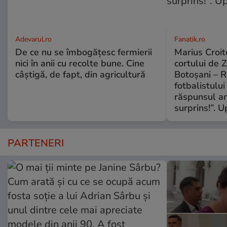
Adevarul.ro
Fanatik.ro
De ce nu se îmbogățesc fermierii
Marius Croito
nici în anii cu recolte bune. Cine
cortului de 
câștigă, de fapt, din agricultură
Botoșani – R
fotbalistului
răspunsul an
surprins!”. 
PARTENERI