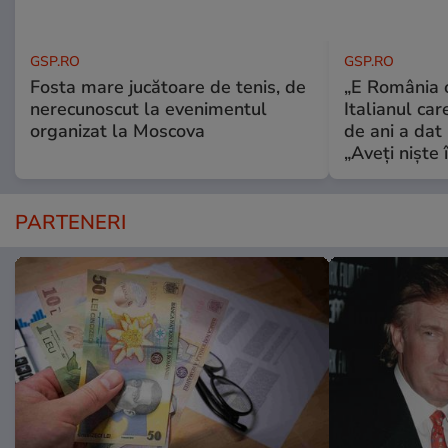
GSP.RO
GSP.RO
Fosta mare jucătoare de tenis, de
„E România o
nerecunoscut la evenimentul
Italianul car
organizat la Moscova
de ani a dat 
„Aveți niște î
PARTENERI