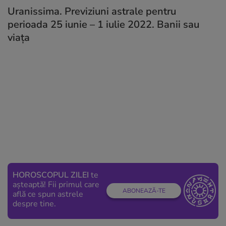
Uranissima. Previziuni astrale pentru
perioada 25 iunie – 1 iulie 2022. Banii sau
viața
HOROSCOPUL ZILEI
te
așteaptă! Fii primul care
ABONEAZĂ-TE
află ce spun astrele
despre tine.