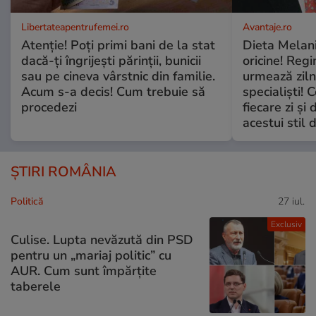
Libertateapentrufemei.ro
Avantaje.ro
Atenție! Poți primi bani de la stat
Dieta Melan
dacă-ți îngrijești părinții, bunicii
oricine! Regi
sau pe cineva vârstnic din familie.
urmează zilni
Acum s-a decis! Cum trebuie să
specialiști! 
procedezi
fiecare zi și 
acestui stil 
ȘTIRI ROMÂNIA
Politică
27 iul.
Exclusiv
Culise. Lupta nevăzută din PSD
pentru un „mariaj politic” cu
AUR. Cum sunt împărțite
taberele