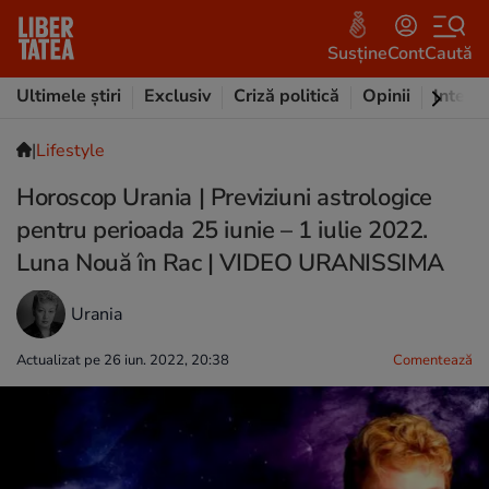
Susține
Cont
Caută
Ultimele știri
Exclusiv
Criză politică
Opinii
Intervi
|
Lifestyle
Horoscop Urania | Previziuni astrologice
pentru perioada 25 iunie – 1 iulie 2022.
Luna Nouă în Rac | VIDEO URANISSIMA
Urania
Actualizat pe 26 iun. 2022, 20:38
Comentează