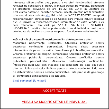
interesele si/sau profilul dvs., pentru a va oferi functionalitati aferente
retelelor de socializare si pentru a analiza traficul pe website. Beneficiati
Stiri Mondene
27 iul.
de drepturile prevazute de art. 15-22 din GDPR in legatura cu
prelucrarea datelor cu caracter personal. Aceste drepturi pot fi exercitate
Exclusiv
prin modalitatea indicata
aici
. Prin click pe “ACCEPT TOATE”, acceptati
folosirea tuturor Tehnologiilor de tip Cookie, care implica inclusiv acceptul
dvs. cu privire la stocarea/accesarea informatiilor de catre Vendor-ii cu
Cum a ajuns Dragoș Bucur să
care colaboram. Prin click pe “VREAU SA MODIFIC SETARILE
joace în două seriale la Pro TV:
INDIVIDUAL” puteti schimba preferintele in mod individual, mai putin
cele legate de cookie strict necesare pentru functionarea website-ului.
„Propunerile au venit simultan”
Atât noi, cât și partenerii noștri prelucrăm datele pentru a oferi:
Măsurarea performanței reclamelor. Utilizarea profilurilor pentru
selectarea conținutului personalizat. Stocarea și/sau accesarea
informațiilor de pe un dispozitiv. Dezvoltarea și îmbunătățirea serviciilor.
Crearea profilurilor de conținut personalizat. Utilizarea profilurilor pentru
Stiri Mondene
27 iul.
selectarea publicității personalizate. Crearea profilurilor pentru
publicitate personalizată. Măsurarea performanței conținutului.
Înțelegerea publicului prin statistici sau combinații de date din surse
Ce a pățit Cătălin Zmărăndescu
diferite. Utilizarea datelor limitate pentru a selecta conținutul. Utilizarea
de date limitate pentru a selecta publicitatea. Date precise de geolocație
în vacanța din Turcia: „La ora 7
și identificarea prin scanarea dispozitivului.
dimineața simt o prezență
Listă parteneri (furnizori)
lângă pat. Încercam să-mi dau
seama ce se întâmplă”
ACCEPT TOATE
VREAU SA MODIFIC SETARILE INDIVIDUAL