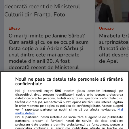
Elle.ro
Unica.ro
O mai ții minte pe Janine Sârbu?
Mirabela Gră
Cum arată și cu ce se ocupă acum
surprinzătoar
fosta soție a lui Adrian Sârbu și
flancată de 
unul dintre cele mai apreciate
aflat despre
modele din anii 90. A fost
de Apel
decorată recent de Ministerul
Culturii din Franța. Foto
Nouă ne pasă ca datele tale personale să rămână
confidențiale
Noi și partenerii noștri
596
stocăm și/sau accesăm informații pe
dispozitivul dvs., precum identificatorii cookie unici pentru prelucrarea
datelor cu caracter personal. Puteți accepta sau gestiona preferințele dvs.
făcând clic mai jos, respectiv vă puteți opune utilizării unui interes legitim
în orice moment pe pagina cu politica de confidențialitate. Aceste alegeri
vor fi raportate partenerilor noștri și nu vă vor afecta navigarea.
Mai
multe detalii
Noi si partenerii nostri (retelele de socializare si agentiile de publicitate
partenere, precum si furnizorii nostri de servicii de date analitice)
MONDEN
prelucram date pentru a permite website-ului sa functioneze, pentru a
personaliza continutul si anunturile publicitare afisate in functie de