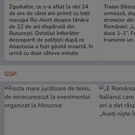
Zguduitor, ce s-a aflat la nici 24
Traian Băses
de ore de când am primit cu toții
urmează, du
mesajul Ro-Alert despre tânăra
dronelor din 
de 22 de ani dispărută din
României: „L
București. Detaliul înfiorător
duce 1-1”. F
descoperit de polițiști după ce
transmis un 
Anastasia a fost găsită moartă, în
urmă cu doar câteva minute
GSP