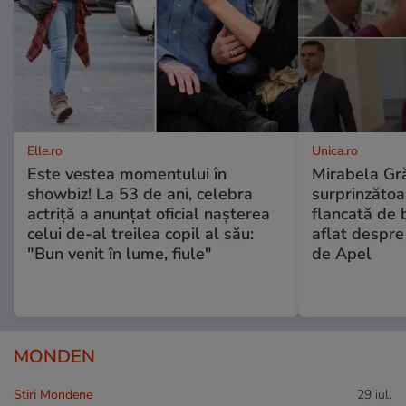
Elle.ro
Unica.ro
Este vestea momentului în
Mirabela Gră
showbiz! La 53 de ani, celebra
surprinzătoar
actriță a anunțat oficial nașterea
flancată de 
celui de-al treilea copil al său:
aflat despre
"Bun venit în lume, fiule"
de Apel
MONDEN
Stiri Mondene
29 iul.