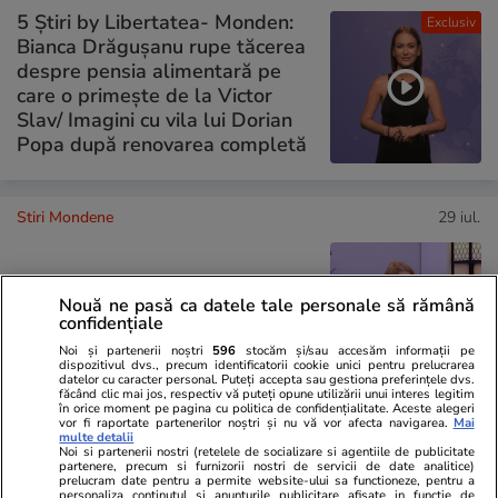
5 Știri by Libertatea- Monden:
Exclusiv
Bianca Drăgușanu rupe tăcerea
despre pensia alimentară pe
care o primește de la Victor
Slav/ Imagini cu vila lui Dorian
Popa după renovarea completă
Stiri Mondene
29 iul.
Cristina Cioran a împlinit 49 de
Nouă ne pasă ca datele tale personale să rămână
ani și e din nou studentă. Ce
confidențiale
facultate va urma vedeta
Noi și partenerii noștri
596
stocăm și/sau accesăm informații pe
dispozitivul dvs., precum identificatorii cookie unici pentru prelucrarea
datelor cu caracter personal. Puteți accepta sau gestiona preferințele dvs.
făcând clic mai jos, respectiv vă puteți opune utilizării unui interes legitim
în orice moment pe pagina cu politica de confidențialitate. Aceste alegeri
vor fi raportate partenerilor noștri și nu vă vor afecta navigarea.
Mai
multe detalii
Noi si partenerii nostri (retelele de socializare si agentiile de publicitate
PARTENERI
partenere, precum si furnizorii nostri de servicii de date analitice)
prelucram date pentru a permite website-ului sa functioneze, pentru a
personaliza continutul si anunturile publicitare afisate in functie de