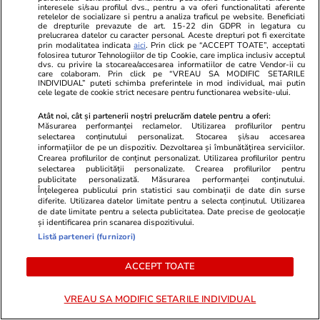
interesele si/sau profilul dvs., pentru a va oferi functionalitati aferente
retelelor de socializare si pentru a analiza traficul pe website. Beneficiati
de drepturile prevazute de art. 15-22 din GDPR in legatura cu
prelucrarea datelor cu caracter personal. Aceste drepturi pot fi exercitate
prin modalitatea indicata
aici
. Prin click pe “ACCEPT TOATE”, acceptati
folosirea tuturor Tehnologiilor de tip Cookie, care implica inclusiv acceptul
dvs. cu privire la stocarea/accesarea informatiilor de catre Vendor-ii cu
care colaboram. Prin click pe “VREAU SA MODIFIC SETARILE
INDIVIDUAL” puteti schimba preferintele in mod individual, mai putin
cele legate de cookie strict necesare pentru functionarea website-ului.
Atât noi, cât și partenerii noștri prelucrăm datele pentru a oferi:
Măsurarea performanței reclamelor. Utilizarea profilurilor pentru
selectarea conținutului personalizat. Stocarea și/sau accesarea
informațiilor de pe un dispozitiv. Dezvoltarea și îmbunătățirea serviciilor.
Crearea profilurilor de conținut personalizat. Utilizarea profilurilor pentru
ObservatorNews.ro
Libertateapentru
selectarea publicității personalizate. Crearea profilurilor pentru
Coincidența din ziua în care copilul
Tragedia înf
publicitate personalizată. Măsurarea performanței conținutului.
Înțelegerea publicului prin statistici sau combinații de date din surse
din Brăila a fost lovit în cap de un
momentului î
diferite. Utilizarea datelor limitate pentru a selecta conținutul. Utilizarea
obiect căzut din cer
noastră și-a
de date limitate pentru a selecta publicitatea. Date precise de geolocație
și identificarea prin scanarea dispozitivului.
Facebook și 
Listă parteneri (furnizori)
chiar acum ș
din șoc! Ce i
ACCEPT TOATE
crunt
VREAU SA MODIFIC SETARILE INDIVIDUAL