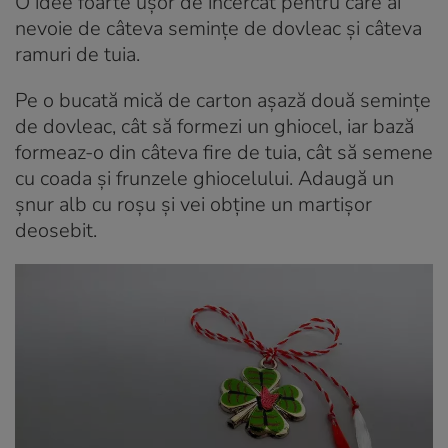
O idee foarte ușor de încercat pentru care ai
nevoie de câteva semințe de dovleac și câteva
ramuri de tuia.
Pe o bucată mică de carton așază două semințe
de dovleac, cât să formezi un ghiocel, iar bază
formeaz-o din câteva fire de tuia, cât să semene
cu coada și frunzele ghiocelului. Adaugă un
șnur alb cu roșu și vei obține un martișor
deosebit.