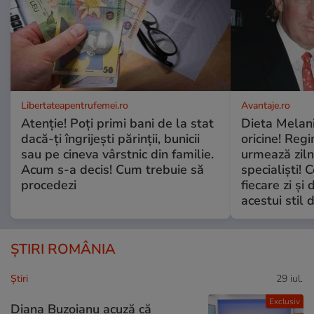
Libertateapentrufemei.ro
Avantaje.ro
Atenție! Poți primi bani de la stat
Dieta Melan
dacă-ți îngrijești părinții, bunicii
oricine! Regi
sau pe cineva vârstnic din familie.
urmează zilni
Acum s-a decis! Cum trebuie să
specialiști! 
procedezi
fiecare zi și 
acestui stil 
ȘTIRI ROMÂNIA
Ştiri
29 iul.
Exclusiv
Diana Buzoianu acuză că