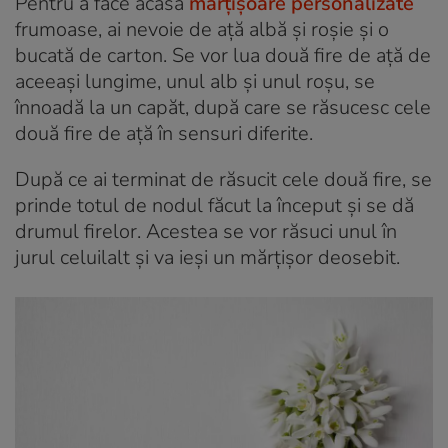
Pentru a face acasă
mărțișoare personalizate
frumoase, ai nevoie de ață albă și roșie și o
bucată de carton. Se vor lua două fire de ață de
aceeași lungime, unul alb și unul roșu, se
înnoadă la un capăt, după care se răsucesc cele
două fire de ață în sensuri diferite.
După ce ai terminat de răsucit cele două fire, se
prinde totul de nodul făcut la început și se dă
drumul firelor. Acestea se vor răsuci unul în
jurul celuilalt și va ieși un mărțișor deosebit.