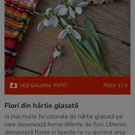
VEZI
GALERIA
FOTO
POZA
1 / 3
Flori din hârtie glasată
Ia mai multe foi colorate de hârtie glasată pe
care desenează forme diferite de flori. Ulterior,
decupează florile și lipește-le cu ajutorul unui