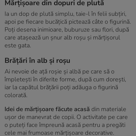
Mărțișoare din dopuri de plută
Ia un dop de plută simplu, taie-l în felii subțiri,
apoi pe fiecare bucățică pictează câte o figurină.
Poți desena inimioare, buburuze sau flori, după
care atașează un șnur alb roșu și mărțișorul
este gata.
Brățări în alb și roșu
Ai nevoie de ață roșie și albă pe care să o
împletești în diferite forme, după cum dorești,
iar la capătul brățării poți adăuga o figurină
colorată.
Idei de mărțișoare făcute acasă
din materiale
ușor de manevrat de copii. O activitate pe care
o puteți face împreună acasă pentru a pregăti
cele mai frumoase mărțișoare decorative.