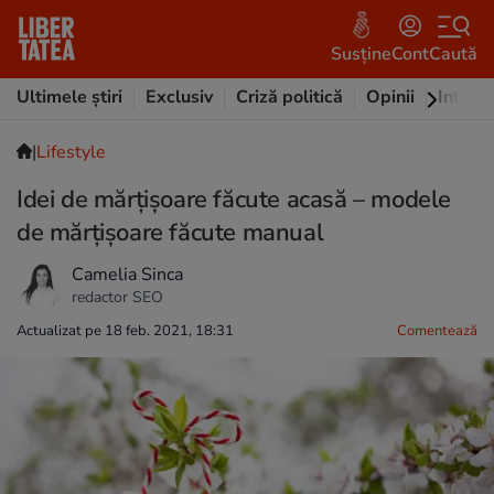
Susține
Cont
Caută
Ultimele știri
Exclusiv
Criză politică
Opinii
Intervi
|
Lifestyle
Idei de mărțișoare făcute acasă – modele
de mărțișoare făcute manual
Camelia Sinca
redactor SEO
Actualizat pe 18 feb. 2021, 18:31
Comentează