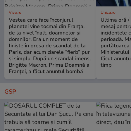
Viva.ro
Unica.ro
Vestea care face înconjurul
Ultima oră /
planetei vine tocmai din Franța,
mesaj pentr
de la nivel înalt, doamnelor și
incidentele 
domnilor. Era un moment de
perioadă. Ma
liniște în presa de scandal de la
purtătoarea 
Paris, dar acum ziarele ”fierb” pur
Ministerului
și simplu. După un scandal imens,
făcut anunțu
Brigitte Macron, Prima Doamnă a
timp
Franței, a făcut anunțul bombă
GSP