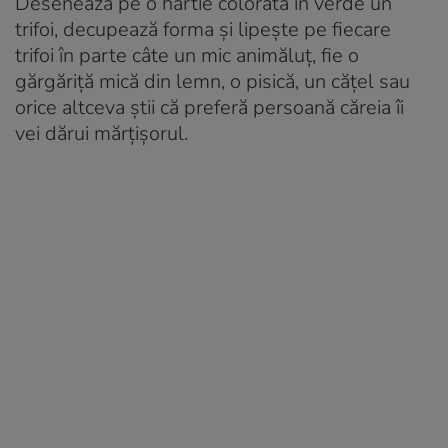
Desenează pe o hârtie colorată în verde un
trifoi, decupează forma și lipește pe fiecare
trifoi în parte câte un mic animăluț, fie o
gărgăriță mică din lemn, o pisică, un cățel sau
orice altceva știi că preferă persoană căreia îi
vei dărui mărțișorul.