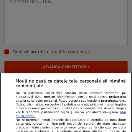
Sunt de acord cu
regulile comunitatii
Nouă ne pasă ca datele tale personale să rămână
confidențiale
Noi și partenerii noștri
596
stocăm și/sau accesăm informații pe
PARTENERI
dispozitivul dvs., precum identificatorii cookie unici pentru prelucrarea
datelor cu caracter personal. Puteți accepta sau gestiona preferințele dvs.
făcând clic mai jos, respectiv vă puteți opune utilizării unui interes legitim
în orice moment pe pagina cu politica de confidențialitate. Aceste alegeri
vor fi raportate partenerilor noștri și nu vă vor afecta navigarea.
Mai
multe detalii
Noi si partenerii nostri (retelele de socializare si agentiile de publicitate
partenere, precum si furnizorii nostri de servicii de date analitice)
prelucram date pentru a permite website-ului sa functioneze, pentru a
personaliza continutul si anunturile publicitare afisate in functie de