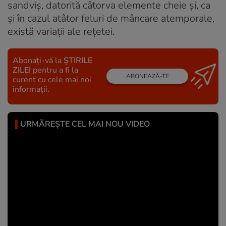
sandviș, datorită câtorva elemente cheie și, ca
și în cazul atâtor feluri de mâncare atemporale,
există variații ale rețetei.
Abonați-vă la
ȘTIRILE
ZILEI
pentru a fi la
ABONEAZĂ-TE
curent cu cele mai noi
informații.
URMĂREȘTE CEL MAI NOU VIDEO