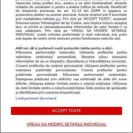
interesele si/sau profilul dvs., pentru a va oferi functionalitati aferente
retelelor de socializare si pentru a analiza traficul pe website. Beneficiati
de drepturile prevazute de art. 15-22 din GDPR in legatura cu
prelucrarea datelor cu caracter personal. Aceste drepturi pot fi exercitate
prin modalitatea indicata
aici
. Prin click pe “ACCEPT TOATE”, acceptati
folosirea tuturor Tehnologiilor de tip Cookie, care implica inclusiv acceptul
dvs. cu privire la stocarea/accesarea informatiilor de catre Vendor-ii cu
care colaboram. Prin click pe “VREAU SA MODIFIC SETARILE
INDIVIDUAL” puteti schimba preferintele in mod individual, mai putin
cele legate de cookie strict necesare pentru functionarea website-ului.
Viva.ro
Unica.ro
Atât noi, cât și partenerii noștri prelucrăm datele pentru a oferi:
Informația de ultim moment, de
Divorț la nive
Măsurarea performanței reclamelor. Utilizarea profilurilor pentru
la vârful țării, face acum înconjurul
Incredibil ce
selectarea conținutului personalizat. Stocarea și/sau accesarea
informațiilor de pe un dispozitiv. Dezvoltarea și îmbunătățirea serviciilor.
presei cu o viteză neașteptată!
ei, după ani 
Crearea profilurilor de conținut personalizat. Utilizarea profilurilor pentru
Nimeni nu credea că se va ajunge
rău când mă
selectarea publicității personalizate. Crearea profilurilor pentru
până aici, dar iată-ne, dragi
publicitate personalizată. Măsurarea performanței conținutului.
Înțelegerea publicului prin statistici sau combinații de date din surse
cetățeni. Breaking news, Sorin
diferite. Utilizarea datelor limitate pentru a selecta conținutul. Utilizarea
Grindeanu tocmai a făcut anunțul
de date limitate pentru a selecta publicitatea. Date precise de geolocație
și identificarea prin scanarea dispozitivului.
Listă parteneri (furnizori)
GSP
ACCEPT TOATE
VREAU SA MODIFIC SETARILE INDIVIDUAL