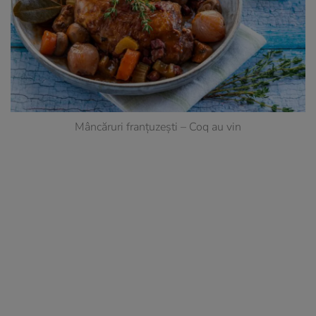
Mâncăruri franțuzești – Coq au vin