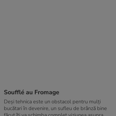
Soufflé au Fromage
Deși tehnica este un obstacol pentru mulți
bucătari în devenire, un sufleu de brânză bine
făcut îți va schimba complet viziunea asupra