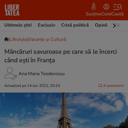
Susține
Cont
Caută
Ultimele știri
Exclusiv
Criză politică
Opinii
Video
|
Lifestyle
|
Vacanțe și Cultură
Mâncăruri savuroase pe care să le încerci
când ești în Franța
Ana Maria Teodorescu
Actualizat pe 14 iun. 2022, 20:24
4 comentarii