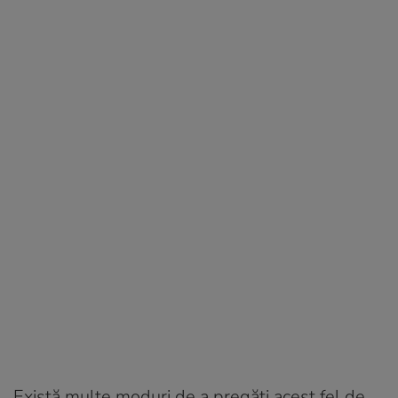
Există multe moduri de a pregăti acest fel de