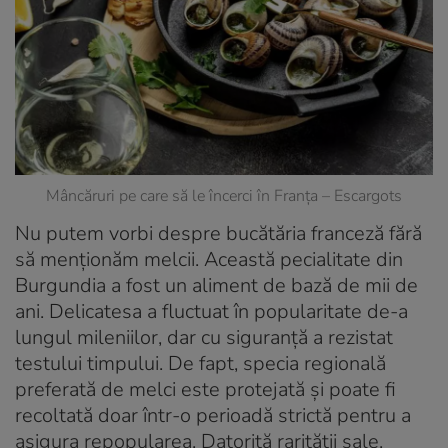
Mâncăruri pe care să le încerci în Franța – Escargots
Nu putem vorbi despre bucătăria franceză fără
să menționăm melcii. Această pecialitate din
Burgundia a fost un aliment de bază de mii de
ani. Delicatesa a fluctuat în popularitate de-a
lungul mileniilor, dar cu siguranță a rezistat
testului timpului. De fapt, specia regională
preferată de melci este protejată și poate fi
recoltată doar într-o perioadă strictă pentru a
asigura repopularea. Datorită rarității sale,