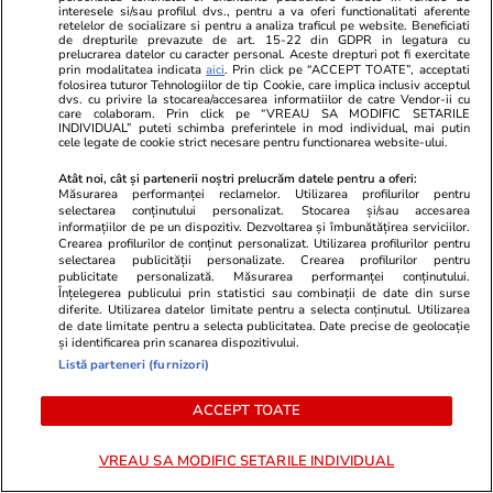
interesele si/sau profilul dvs., pentru a va oferi functionalitati aferente
retelelor de socializare si pentru a analiza traficul pe website. Beneficiati
Adevarul.ro
Fanatik.ro
de drepturile prevazute de art. 15-22 din GDPR in legatura cu
prelucrarea datelor cu caracter personal. Aceste drepturi pot fi exercitate
„Povești cu români în chip de
Firma Alindo
prin modalitatea indicata
aici
. Prin click pe “ACCEPT TOATE”, acceptati
animale”. De la hoteluri care au
care a închi
folosirea tuturor Tehnologiilor de tip Cookie, care implica inclusiv acceptul
dvs. cu privire la stocarea/accesarea informatiilor de catre Vendor-ii cu
refuzat români la All Inclusive la
implicat în a
care colaboram. Prin click pe “VREAU SA MODIFIC SETARILE
INDIVIDUAL” puteti schimba preferintele in mod individual, mai putin
2,6 kilograme de mâncare luate
contracte cu
cele legate de cookie strict necesare pentru functionarea website-ului.
la pachet
Lasconi! Exc
Atât noi, cât și partenerii noștri prelucrăm datele pentru a oferi:
Măsurarea performanței reclamelor. Utilizarea profilurilor pentru
selectarea conținutului personalizat. Stocarea și/sau accesarea
informațiilor de pe un dispozitiv. Dezvoltarea și îmbunătățirea serviciilor.
PARTENERI
Crearea profilurilor de conținut personalizat. Utilizarea profilurilor pentru
selectarea publicității personalizate. Crearea profilurilor pentru
publicitate personalizată. Măsurarea performanței conținutului.
Înțelegerea publicului prin statistici sau combinații de date din surse
diferite. Utilizarea datelor limitate pentru a selecta conținutul. Utilizarea
de date limitate pentru a selecta publicitatea. Date precise de geolocație
și identificarea prin scanarea dispozitivului.
Listă parteneri (furnizori)
ACCEPT TOATE
VREAU SA MODIFIC SETARILE INDIVIDUAL