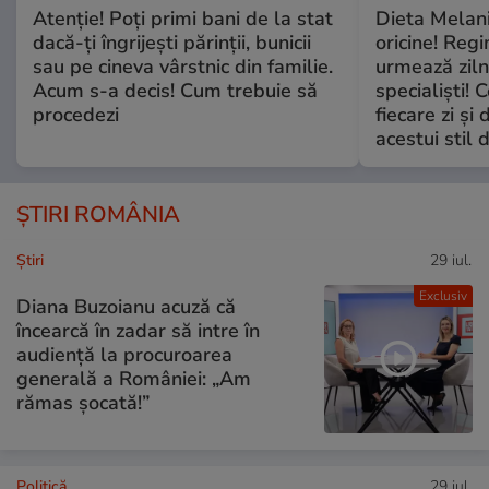
Atenție! Poți primi bani de la stat
Dieta Melan
dacă-ți îngrijești părinții, bunicii
oricine! Regi
sau pe cineva vârstnic din familie.
urmează zilni
Acum s-a decis! Cum trebuie să
specialiști! 
procedezi
fiecare zi și 
acestui stil 
ȘTIRI ROMÂNIA
Ştiri
29 iul.
Exclusiv
Diana Buzoianu acuză că
încearcă în zadar să intre în
audiență la procuroarea
generală a României: „Am
rămas șocată!”
Politică
29 iul.