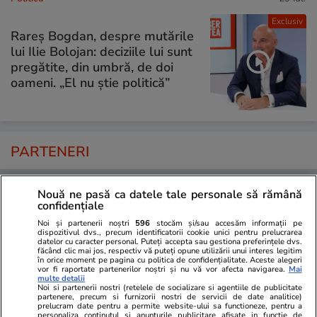
Exclusiv
Rareș Bogdan, despre mutările
lui Ilie Bolojan: deciziile lui sunt
pregătite, din umbră, de doi
oameni. „El nu știe politică”
PARTENERI
Nouă ne pasă ca datele tale personale să rămână
confidențiale
Noi și partenerii noștri
596
stocăm și/sau accesăm informații pe
dispozitivul dvs., precum identificatorii cookie unici pentru prelucrarea
datelor cu caracter personal. Puteți accepta sau gestiona preferințele dvs.
făcând clic mai jos, respectiv vă puteți opune utilizării unui interes legitim
în orice moment pe pagina cu politica de confidențialitate. Aceste alegeri
vor fi raportate partenerilor noștri și nu vă vor afecta navigarea.
Mai
multe detalii
Noi si partenerii nostri (retelele de socializare si agentiile de publicitate
partenere, precum si furnizorii nostri de servicii de date analitice)
prelucram date pentru a permite website-ului sa functioneze, pentru a
personaliza continutul si anunturile publicitare afisate in functie de