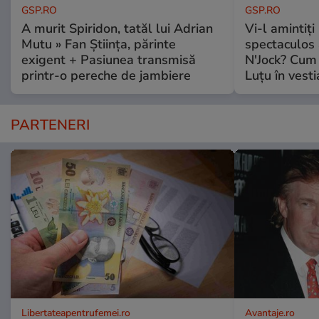
GSP.RO
GSP.RO
A murit Spiridon, tatăl lui Adrian
Vi-l amintiți
Mutu » Fan Știința, părinte
spectaculos 
exigent + Pasiunea transmisă
N'Jock? Cum 
printr-o pereche de jambiere
Luțu în vesti
PARTENERI
Libertateapentrufemei.ro
Avantaje.ro