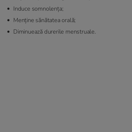
Induce somnolența;
Menține sănătatea orală;
Diminuează durerile menstruale.