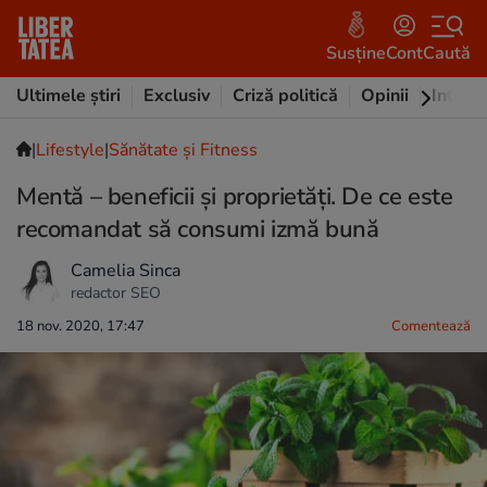
Susține
Cont
Caută
Ultimele știri
Exclusiv
Criză politică
Opinii
Intervi
|
Lifestyle
|
Sănătate și Fitness
Mentă – beneficii și proprietăți. De ce este
recomandat să consumi izmă bună
Camelia Sinca
redactor SEO
18 nov. 2020, 17:47
Comentează