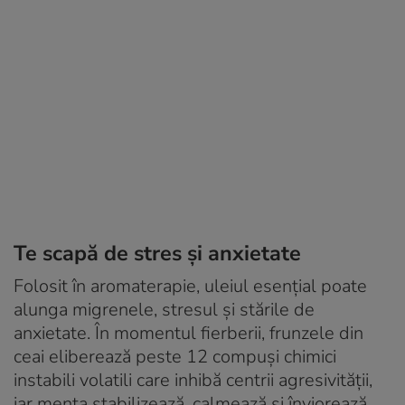
Te scapă de stres și anxietate
Folosit în aromaterapie, uleiul esențial poate
alunga migrenele, stresul și stările de
anxietate. În momentul fierberii, frunzele din
ceai eliberează peste 12 compuși chimici
instabili volatili care inhibă centrii agresivității,
iar menta stabilizează, calmează și înviorează.