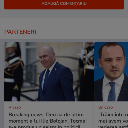
PARTENERI
Viva.ro
Unica.ro
Breaking news! Decizia de ultim
„Trăim într-
moment a lui Ilie Bolojan! Tocmai
mai avem vo
s-a produs un seism în politică.
vederea astf