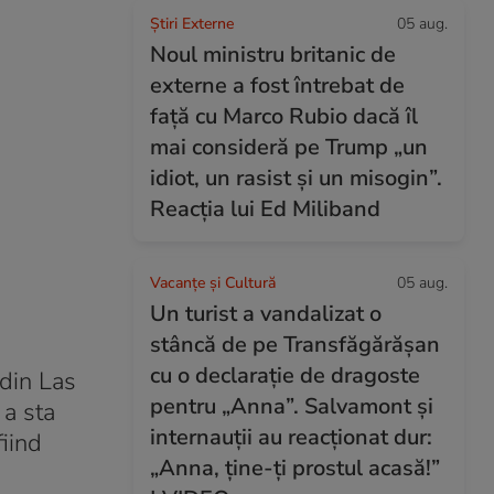
Știri Externe
05 aug.
Noul ministru britanic de
externe a fost întrebat de
față cu Marco Rubio dacă îl
mai consideră pe Trump „un
idiot, un rasist și un misogin”.
Reacția lui Ed Miliband
Vacanțe și Cultură
05 aug.
Un turist a vandalizat o
stâncă de pe Transfăgărășan
cu o declarație de dragoste
 din Las
pentru „Anna”. Salvamont și
 a sta
internauții au reacționat dur:
fiind
„Anna, ține-ți prostul acasă!”