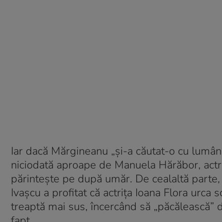
Iar dacă Mărgineanu „și-a căutat-o cu lumâna
niciodată aproape de Manuela Hărăbor, actrița
părintește pe după umăr. De cealaltă parte
Ivașcu a profitat că actrița Ioana Flora urca
treaptă mai sus, încercând să „păcălească” 
fapt.