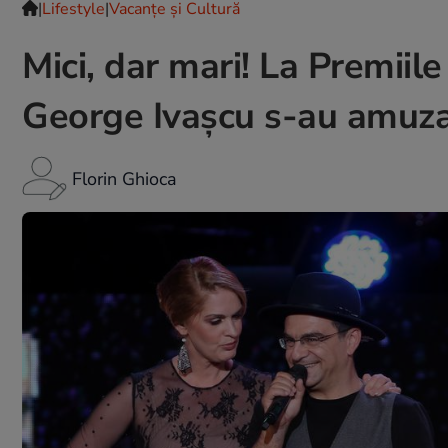
|
Lifestyle
|
Vacanțe și Cultură
Mici, dar mari! La Premiil
George Ivașcu s-au amuzat
Florin Ghioca