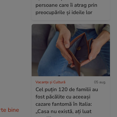
persoane care îi atrag prin
preocupările și ideile lor
Vacanțe și Cultură
05 aug.
Cel puțin 120 de familii au
fost păcălite cu aceeași
cazare fantomă în Italia:
rte bine
„Casa nu există, ați luat