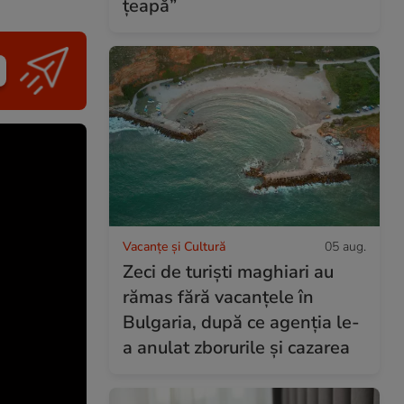
țeapă”
Vacanțe și Cultură
05 aug.
Zeci de turiști maghiari au
rămas fără vacanțele în
Bulgaria, după ce agenția le-
a anulat zborurile și cazarea