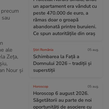
un apartament era vândut cu
re precum
peste 470.000 de euro, a
 sau
rămas doar o groapă
abandonată printre buruieni.
Ce spun autoritățile din oraș
un
me ale
Știri România
05 aug.
ela Zeța,
Schimbarea la Față a
şiu,
Domnului 2026 – tradiții și
an Nour şi
superstiții
Horoscop
05 aug.
Horoscop 6 august 2026.
Săgetătorii au parte de noi
oportunități de asociere cu