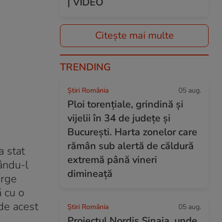
| VIDEO
Citește mai multe
TRENDING
Știri România
05 aug.
Ploi torențiale, grindină și
vijelii în 34 de județe și
București. Harta zonelor care
rămân sub alertă de căldură
a stat
extremă până vineri
uându-l
dimineață
orge
ă cu o
de acest
Știri România
05 aug.
Proiectul Nordis Sinaia, unde