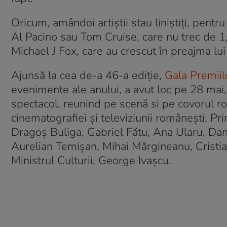
Oricum, amândoi artiștii stau liniștiți, pent
Al Pacino sau Tom Cruise, care nu trec d
Michael J Fox, care au crescut în preajma lui
Ajunsă la cea de-a 46-a ediție,
Gala Premii
evenimente ale anului, a avut loc pe 28 mai, 
spectacol, reunind pe scenă si pe covorul ro
cinematografiei și televiziunii românești. Pri
Dragoş Buliga, Gabriel Fătu, Ana Ularu, Dan
Aurelian Temişan, Mihai Mărgineanu, Cristian
Ministrul Culturii, George Ivaşcu.