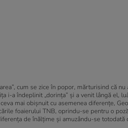
rea”, cum se zice în popor, mărturisind că nu 
 i-a îndeplinit „dorința” și a venit lângă el, l
, ceva mai obișnuit cu asemenea diferențe, Ge
 scările foaierului TNB, oprindu-se pentru o poz
diferența de înălțime și amuzându-se totodată 