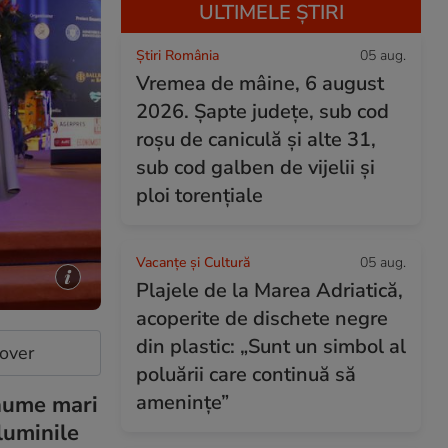
ULTIMELE ȘTIRI
Știri România
05 aug.
Vremea de mâine, 6 august
2026. Șapte județe, sub cod
roșu de caniculă și alte 31,
sub cod galben de vijelii și
ploi torențiale
Vacanțe și Cultură
05 aug.
Plajele de la Marea Adriatică,
acoperite de dischete negre
din plastic: „Sunt un simbol al
cover
poluării care continuă să
amenințe”
 nume mari
luminile