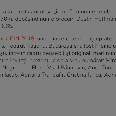
ru că la acest capitol se „întrec” cu nume celeb
e 1,70m, depășind nume precum Dustin Hoffman
 1,65.
lor UCIN 2018
, unul dintre cele mai așteptate
la Teatrul Național București și a fost în sine 
șu, într-un cadru deosebit și original, mari nu
ntre invitații prezenți la gala s-au numărat: Mir
 Nuțu, Ioana Flora, Vlad Păunescu, Anca Turca
 Iacob, Adriana Trandafir, Cristina Juncu, Adri