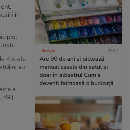
dent.
osiri în
icipiul
riști.
Lifestyle
21:32
de 4 stele
Are 90 de ani și pictează
străini au
manual casele din satul ei
doar în albastru! Cum a
devenit faimoasă o bunicuță
aina a
7,5%).