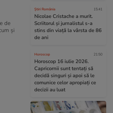
Știri România
15:41
Nicolae Cristache a murit.
te de
Scriitorul și jurnalistul s-a
cum și
stins din viață la vârsta de 86
de ani
Horoscop
21:50
Horoscop 16 iulie 2026.
Capricornii sunt tentați să
decidă singuri și apoi să le
comunice celor apropiați ce
decizii au luat