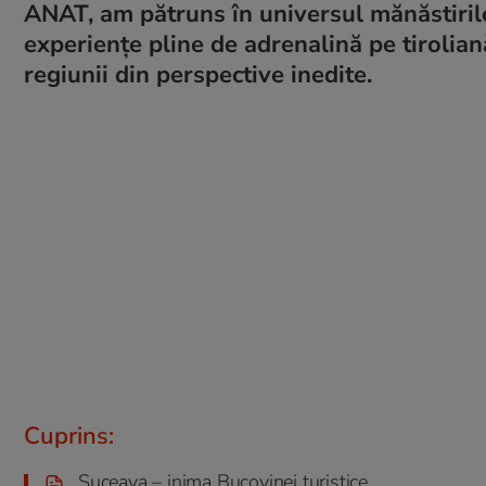
ANAT, am pătruns în universul mănăstirilor
experiențe pline de adrenalină pe tirolia
regiunii din perspective inedite.
Cuprins:
Suceava – inima Bucovinei turistice