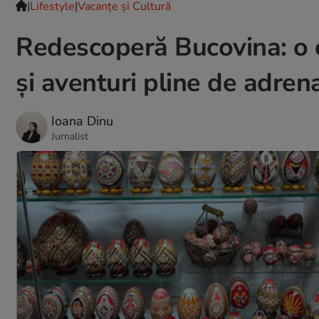
|
Lifestyle
|
Vacanțe și Cultură
Redescoperă Bucovina: o c
și aventuri pline de adren
Ioana Dinu
Jurnalist