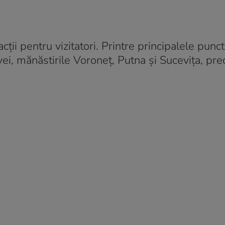
ții pentru vizitatori. Printre principalele punc
i, mănăstirile Voroneț, Putna și Sucevița, pre