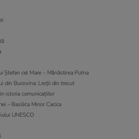
ei
tă
a
lui Ștefan cel Mare – Mănăstirea Putna
 din Bucovina: Lecții din trecut
n istoria comunicațiilor
inei – Basilica Minor Cacica
moniului UNESCO
i