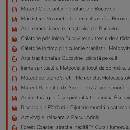
Muzeul Obiceiurilor Populare din Bucovina
Mănăstirea Voroneț – bijuteria albastră a Bucovin
Arta ceramicii negre, moștenire din Bucovina
Călătorie prin inima Bucovinei cu trenul de altăda
Călătorie în timp prin culorile Mănăstirii Moldoviț
Arta tradițională a Bucovinei, pictată pe ouă
Inima spirituală a Moldovei și locul de odihnă al 
Muzeul de Istorie Siret – Memorialul Holocaustului
Muzeul Radioului din Siret – o călătorie sonoră pri
Arhitectură gotică și spiritualitate în inima Bucov
Biserica din Pătrăuți – Bijuterie murală a patri
Activități și relaxare la Parcul Ariniș
Forest Coaster, atracție inedită în Gura Humorulu