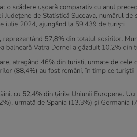
trat o scădere ușoară comparativ cu anul prece
i Județene de Statistică Suceava, numărul de s
e iulie 2024, ajungând la 59.439 de turiști.
, reprezentând 57,8% din totalul sosirilor. Mun
a balneară Vatra Dornei a găzduit 10,2% din tu
lare, atragând 46% din turiști, urmate de cele 
ilor (88,4%) au fost români, în timp ce turiștii 
răini, cu 52,4% din țările Uniunii Europene. Ucr
(33,2%), urmată de Spania (13,3%) și Germania (