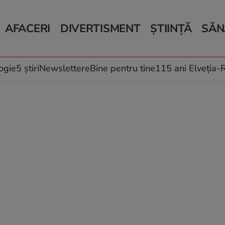
AFACERI
DIVERTISMENT
ȘTIINȚĂ
SĂN
Bani și Afaceri
Monden
Știri Știință
Știri 
Auto
Horoscop
Schimbări climati
Relații
Locuri de muncă
Muzică și Filme
Rețete
ogie
5 știri
Newslettere
Bine pentru tine
115 ani Elveția
Imobiliare.ro
Vacanțe și Cultură
Fructe
eJobs.ro
Îngriji