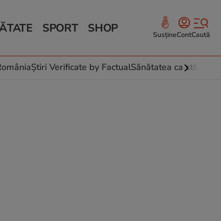
ĂTATE
SPORT
SHOP
Susține
Cont
Caută
Sănătate și Fitness
ce
 culinare
-România
Știri Verificate by Factual
Sănătatea ca stil de vi
 și legume
rea plantelor