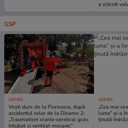
a stârnit valu
GSP
GSP.RO
GSP.RO
Vești dure de la Floreasca, după
„Cea mai sex
accidentul celor de la Dinamo 2:
lume” și-a în
„Traumatism cranio-cerebral grav.
ținută îndră
Intubat și ventilat mecanic”