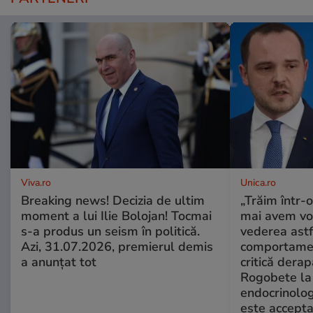
Viva.ro
Unica.ro
Breaking news! Decizia de ultim
„Trăim într-
moment a lui Ilie Bolojan! Tocmai
mai avem vo
s-a produs un seism în politică.
vederea astf
Azi, 31.07.2026, premierul demis
comportamen
a anunțat tot
critică derap
Rogobete la
endocrinolog
este accepta