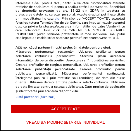
interesele si/sau profilul dvs., pentru a va oferi functionalitati aferente
10 vedete din România care au
A luat un îm
retelelor de socializare si pentru a analiza traficul pe website. Beneficiati
de drepturile prevazute de art. 15-22 din GDPR in legatura cu
făcut furori în costum de baie.
a plăti ratel
prelucrarea datelor cu caracter personal. Aceste drepturi pot fi exercitate
prin modalitatea indicata
aici
. Prin click pe “ACCEPT TOATE”, acceptati
Imagini spectaculoase cu Antonia,
executat şi c
folosirea tuturor Tehnologiilor de tip Cookie, care implica inclusiv acceptul
INNA, Bianca Drăgușanu și alte
mari
dvs. cu privire la stocarea/accesarea informatiilor de catre Vendor-ii cu
care colaboram. Prin click pe “VREAU SA MODIFIC SETARILE
dive
INDIVIDUAL” puteti schimba preferintele in mod individual, mai putin
cele legate de cookie strict necesare pentru functionarea website-ului.
Atât noi, cât și partenerii noștri prelucrăm datele pentru a oferi:
Măsurarea performanței reclamelor. Utilizarea profilurilor pentru
selectarea conținutului personalizat. Stocarea și/sau accesarea
PARTENERI
informațiilor de pe un dispozitiv. Dezvoltarea și îmbunătățirea serviciilor.
Crearea profilurilor de conținut personalizat. Utilizarea profilurilor pentru
selectarea publicității personalizate. Crearea profilurilor pentru
publicitate personalizată. Măsurarea performanței conținutului.
Înțelegerea publicului prin statistici sau combinații de date din surse
diferite. Utilizarea datelor limitate pentru a selecta conținutul. Utilizarea
de date limitate pentru a selecta publicitatea. Date precise de geolocație
și identificarea prin scanarea dispozitivului.
Listă parteneri (furnizori)
ACCEPT TOATE
VREAU SA MODIFIC SETARILE INDIVIDUAL