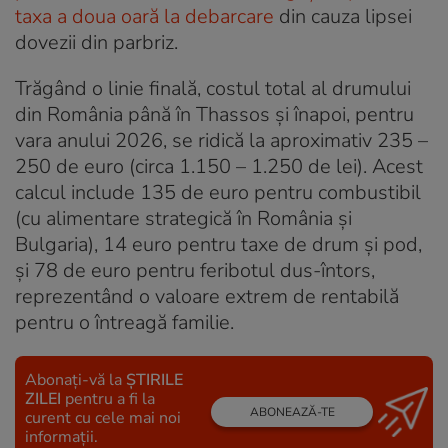
taxa a doua oară la debarcare
din cauza lipsei
dovezii din parbriz.
Trăgând o linie finală, costul total al drumului
din România până în Thassos și înapoi, pentru
vara anului 2026, se ridică la aproximativ 235 –
250 de euro (circa 1.150 – 1.250 de lei). Acest
calcul include 135 de euro pentru combustibil
(cu alimentare strategică în România și
Bulgaria), 14 euro pentru taxe de drum și pod,
și 78 de euro pentru feribotul dus-întors,
reprezentând o valoare extrem de rentabilă
pentru o întreagă familie.
Abonați-vă la
ȘTIRILE
ZILEI
pentru a fi la
ABONEAZĂ-TE
curent cu cele mai noi
informații.