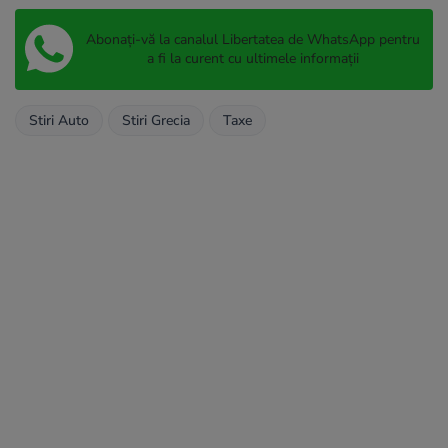
Abonați-vă la canalul Libertatea de WhatsApp pentru
a fi la curent cu ultimele informații
Stiri Auto
Stiri Grecia
Taxe