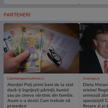
PARTENERI
Libertateapentrufemei.ro
Avantaje.ro
Atenție! Poți primi bani de la stat
Dieta Melan
dacă-ți îngrijești părinții, bunicii
oricine! Regi
sau pe cineva vârstnic din familie.
urmează zilni
Acum s-a decis! Cum trebuie să
specialiști! 
procedezi
fiecare zi și 