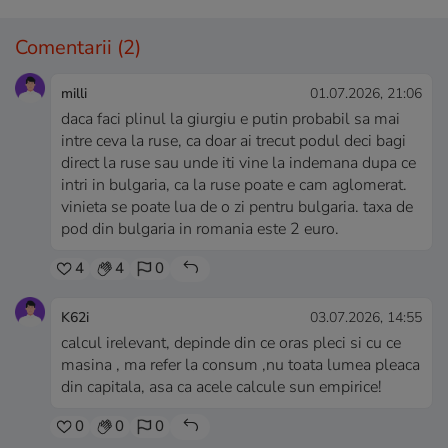
Comentarii
(2)
milli
01.07.2026, 21:06
daca faci plinul la giurgiu e putin probabil sa mai
intre ceva la ruse, ca doar ai trecut podul deci bagi
direct la ruse sau unde iti vine la indemana dupa ce
intri in bulgaria, ca la ruse poate e cam aglomerat.
vinieta se poate lua de o zi pentru bulgaria. taxa de
pod din bulgaria in romania este 2 euro.
4
4
0
K62i
03.07.2026, 14:55
calcul irelevant, depinde din ce oras pleci si cu ce
masina , ma refer la consum ,nu toata lumea pleaca
din capitala, asa ca acele calcule sun empirice!
0
0
0