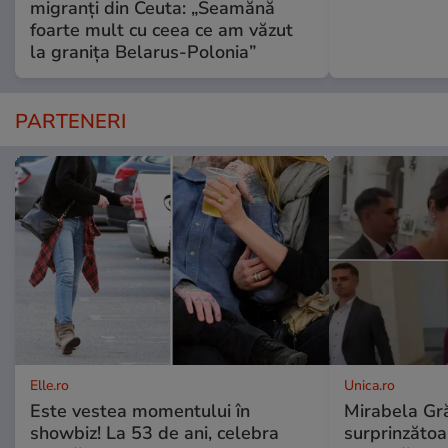
migranți din Ceuta: „Seamănă
foarte mult cu ceea ce am văzut
la granița Belarus-Polonia”
PARTENERI
Elle.ro
Unica.ro
Este vestea momentului în
Mirabela Gră
showbiz! La 53 de ani, celebra
surprinzătoar