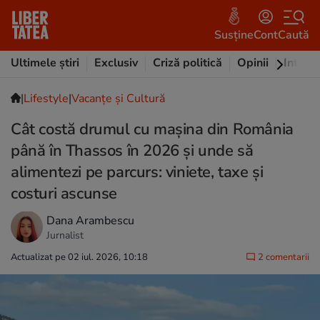
Susține
Cont
Caută
Ultimele știri
Exclusiv
Criză politică
Opinii
Intervi
|
Lifestyle
|
Vacanțe și Cultură
Cât costă drumul cu mașina din România
până în Thassos în 2026 și unde să
alimentezi pe parcurs: viniete, taxe și
costuri ascunse
Dana Arambescu
Jurnalist
Actualizat pe 02 iul. 2026, 10:18
2 comentarii