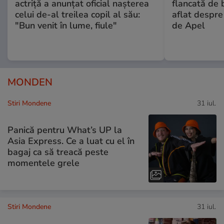
actriță a anunțat oficial nașterea
flancată de 
celui de-al treilea copil al său:
aflat despre
"Bun venit în lume, fiule"
de Apel
MONDEN
Stiri Mondene
31 iul.
Panică pentru What’s UP la
Asia Express. Ce a luat cu el în
bagaj ca să treacă peste
momentele grele
Stiri Mondene
31 iul.