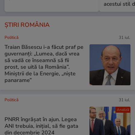
acestui stil 
ȘTIRI ROMÂNIA
Politică
31 iul.
Traian Băsescu i-a făcut praf pe
guvernanți: „Lumea, dacă vrea
să vadă ce înseamnă să fii
prost, se uită la România”.
Miniștrii de la Energie, „niște
panarame”
Politică
31 iul.
Analiză
PNRR îngrășat în ajun. Legea
ANI trebuia, inițial, să fie gata
din decembrie 2024