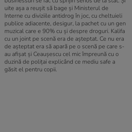
businessuri se fac cu sprijin serios de la stat. Și
uite așa a reușit să bage și Ministerul de
Interne cu diviziile antidrog în joc, cu cheltuieli
publice adiacente, desigur, la pachet cu un gen
muzical care e 90% cu și despre droguri. Kalifa
cu un joint pe scenă era de așteptat. Ce nu era
de așteptat era să apară pe o scenă pe care s-
au afișat și Ceaușescu cel mic împreună cu o
duzină de polițai explicând ce mediu safe a
găsit el pentru copii.