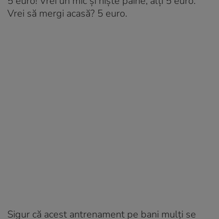
5 euro! Vrei un mic și niște pâine, alți 5 euro.
Vrei să mergi acasă? 5 euro.
Sigur că acest antrenament pe bani mulți se