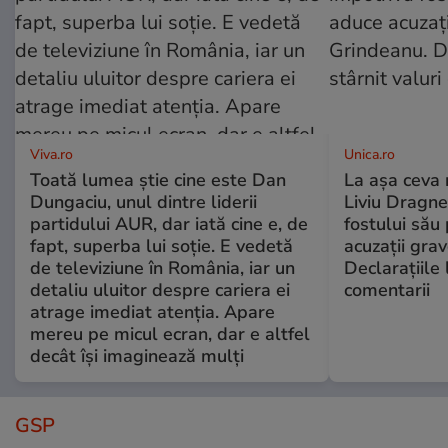
Viva.ro
Unica.ro
Toată lumea știe cine este Dan
La așa ceva 
Dungaciu, unul dintre liderii
Liviu Dragne
partidului AUR, dar iată cine e, de
fostului său 
fapt, superba lui soție. E vedetă
acuzații grav
de televiziune în România, iar un
Declarațiile 
detaliu uluitor despre cariera ei
comentarii
atrage imediat atenția. Apare
mereu pe micul ecran, dar e altfel
decât își imaginează mulți
GSP