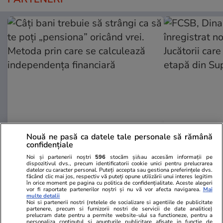
Adevarul.ro
Fanatik.ro
Nouă ne pasă ca datele tale personale să rămână
Câți bani trebuie să strângi ca să
FCSB, Dinam
confidențiale
te poți „pensiona” oricând vrei.
înregistrat n
Noi și partenerii noștri
596
stocăm și/sau accesăm informații pe
Metoda prin care se calculează
Jucătorii ca
dispozitivul dvs., precum identificatorii cookie unici pentru prelucrarea
datelor cu caracter personal. Puteți accepta sau gestiona preferințele dvs.
independența financiară
etapă din S
făcând clic mai jos, respectiv vă puteți opune utilizării unui interes legitim
în orice moment pe pagina cu politica de confidențialitate. Aceste alegeri
vor fi raportate partenerilor noștri și nu vă vor afecta navigarea.
Mai
multe detalii
Noi si partenerii nostri (retelele de socializare si agentiile de publicitate
PARTENERI
partenere, precum si furnizorii nostri de servicii de date analitice)
prelucram date pentru a permite website-ului sa functioneze, pentru a
personaliza continutul si anunturile publicitare afisate in functie de