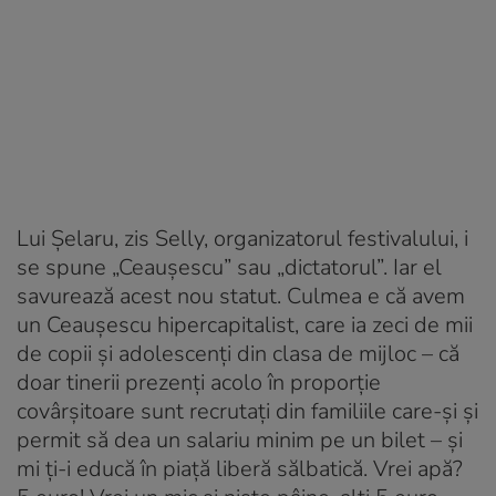
Lui Șelaru, zis Selly, organizatorul festivalului, i
se spune „Ceaușescu” sau „dictatorul”. Iar el
savurează acest nou statut. Culmea e că avem
un Ceaușescu hipercapitalist, care ia zeci de mii
de copii și adolescenți din clasa de mijloc – că
doar tinerii prezenți acolo în proporție
covârșitoare sunt recrutați din familiile care-și și
permit să dea un salariu minim pe un bilet – și
mi ți-i educă în piață liberă sălbatică. Vrei apă?