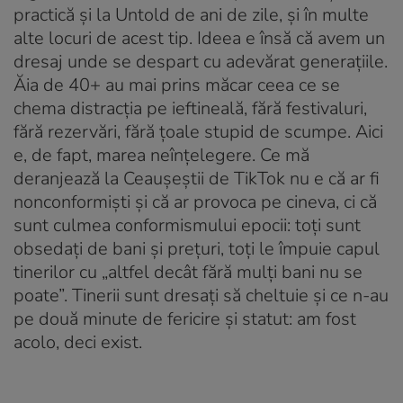
practică și la Untold de ani de zile, și în multe
alte locuri de acest tip. Ideea e însă că avem un
dresaj unde se despart cu adevărat generațiile.
Ăia de 40+ au mai prins măcar ceea ce se
chema distracția pe ieftineală, fără festivaluri,
fără rezervări, fără țoale stupid de scumpe. Aici
e, de fapt, marea neînțelegere. Ce mă
deranjează la Ceaușeștii de TikTok nu e că ar fi
nonconformiști și că ar provoca pe cineva, ci că
sunt culmea conformismului epocii: toți sunt
obsedați de bani și prețuri, toți le împuie capul
tinerilor cu „altfel decât fără mulți bani nu se
poate”. Tinerii sunt dresați să cheltuie și ce n-au
pe două minute de fericire și statut: am fost
acolo, deci exist.