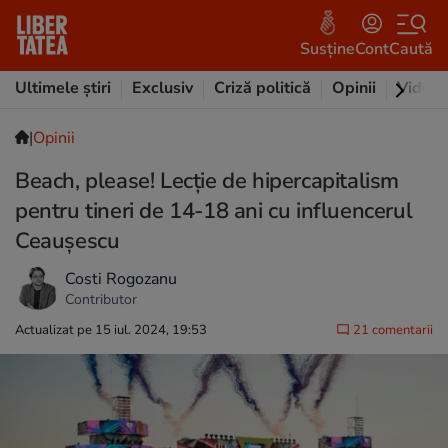
Susține
Cont
Caută
Ultimele știri
Exclusiv
Criză politică
Opinii
Video
|
Opinii
Beach, please! Lecție de hipercapitalism
pentru tineri de 14-18 ani cu influencerul
Ceaușescu
Costi Rogozanu
Contributor
Actualizat pe 15 iul. 2024, 19:53
21 comentarii