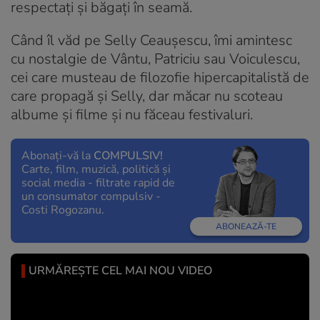
respectați și băgați în seamă.
Când îl văd pe Selly Ceaușescu, îmi amintesc
cu nostalgie de Vântu, Patriciu sau Voiculescu,
cei care musteau de filozofie hipercapitalistă de
care propagă și Selly, dar măcar nu scoteau
albume și filme și nu făceau festivaluri.
Abonați-vă la
COMPULSIV!
Carte, film, muzică, politică și
social media - filtrate rapid de
un consumator compulsiv -
Costi Rogozanu.
ABONEAZĂ-TE
URMĂREȘTE CEL MAI NOU VIDEO