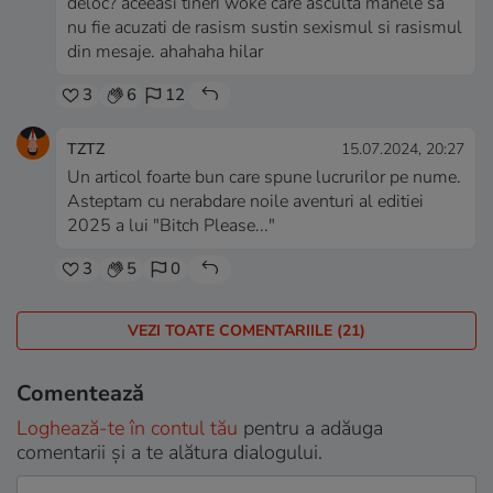
deloc? aceeasi tineri woke care asculta manele sa
nu fie acuzati de rasism sustin sexismul si rasismul
din mesaje. ahahaha hilar
3
6
12
TZTZ
15.07.2024, 20:27
Un articol foarte bun care spune lucrurilor pe nume.
Asteptam cu nerabdare noile aventuri al editiei
2025 a lui "Bitch Please..."
3
5
0
VEZI TOATE COMENTARIILE (21)
Comentează
Loghează-te în contul tău
pentru a adăuga
comentarii și a te alătura dialogului.