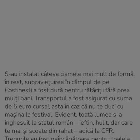
S-au instalat câteva cișmele mai mult de formă,
în rest, supraviețuirea în câmpul de pe
Costinești a fost dură pentru rătăciții fără prea
mulți bani. Transportul a fost asigurat cu suma
de 5 euro cursa!, asta în caz că nu te duci cu
mașina la festival. Evident, toată lumea s-a
înghesuit la statul român – ieftin, hulit, dar care
te mai și scoate din rahat – adică la CFR.
Trenurile au fost neîncăpătoare pentru țoalele