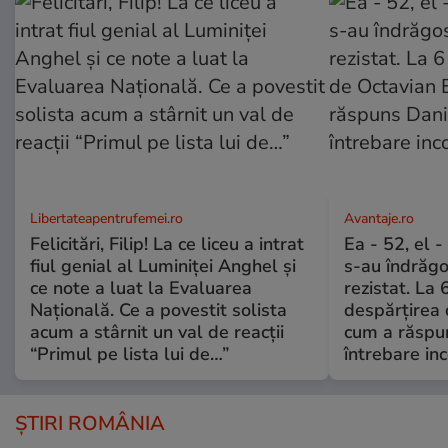
Libertateapentrufemei.ro
Avantaje.ro
Felicitări, Filip! La ce liceu a intrat
Ea - 52, el 
fiul genial al Luminiței Anghel și
s-au îndrăgos
ce note a luat la Evaluarea
rezistat. La 
Națională. Ce a povestit solista
despărțirea 
acum a stârnit un val de reacții
cum a răspu
“Primul pe lista lui de…”
întrebare i
ȘTIRI ROMÂNIA