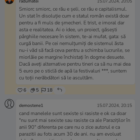
radumatei
15.07.2024, 20:05
Smiorc smiorc, ce rău e șeli, ce rău e capitalismul.
Un stat în disoluție cum e statul român există doar
pentru a fi muls de șmecheri. E trist, e imoral dar
asta e realitatea. Ai o idee, un proiect, găsești
pârghiile necesare în sistem, te-ai mufat, gata: să
curgă banii. Pe cei nemulțumiți de sistemul ăsta
nu-i văd să facă ceva pentru a schimba lucrurile, se
miorlăie pe margine închistați în dogme desuete.
Dacă aveți alternative pentru tineri ca să nu mai dea
5 euro pe o sticlă de apă la festivaluri ***, suntem
cu toții nerăbdători să le ascultăm.
6
5
18
demostene1
15.07.2024, 20:15
cand manelele sunt sexiste si rasiste e ok ca doar
"nu sunt mai sexiste sau rasiste ca ale Paraziților în
anii 90" diferenta pe care nu o zice autorul e ca
parazitii au fots acum 30 de ani. nu am evoluat