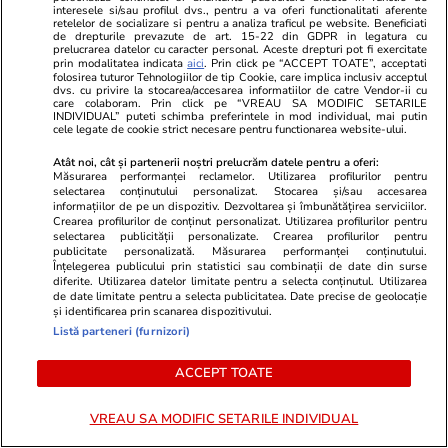
interesele si/sau profilul dvs., pentru a va oferi functionalitati aferente
retelelor de socializare si pentru a analiza traficul pe website. Beneficiati
de drepturile prevazute de art. 15-22 din GDPR in legatura cu
prelucrarea datelor cu caracter personal. Aceste drepturi pot fi exercitate
prin modalitatea indicata
aici
. Prin click pe “ACCEPT TOATE”, acceptati
folosirea tuturor Tehnologiilor de tip Cookie, care implica inclusiv acceptul
dvs. cu privire la stocarea/accesarea informatiilor de catre Vendor-ii cu
care colaboram. Prin click pe “VREAU SA MODIFIC SETARILE
INDIVIDUAL” puteti schimba preferintele in mod individual, mai putin
cele legate de cookie strict necesare pentru functionarea website-ului.
Atât noi, cât și partenerii noștri prelucrăm datele pentru a oferi:
Măsurarea performanței reclamelor. Utilizarea profilurilor pentru
selectarea conținutului personalizat. Stocarea și/sau accesarea
informațiilor de pe un dispozitiv. Dezvoltarea și îmbunătățirea serviciilor.
Crearea profilurilor de conținut personalizat. Utilizarea profilurilor pentru
selectarea publicității personalizate. Crearea profilurilor pentru
Elle.ro
Unica.ro
publicitate personalizată. Măsurarea performanței conținutului.
O mai ții minte pe Janine Sârbu?
Mirabela Gră
Înțelegerea publicului prin statistici sau combinații de date din surse
diferite. Utilizarea datelor limitate pentru a selecta conținutul. Utilizarea
Cum arată și cu ce se ocupă acum
surprinzătoar
de date limitate pentru a selecta publicitatea. Date precise de geolocație
fosta soție a lui Adrian Sârbu și
flancată de 
și identificarea prin scanarea dispozitivului.
unul dintre cele mai apreciate
aflat despre
Listă parteneri (furnizori)
modele din anii 90. A fost
de Apel
decorată recent de Ministerul
ACCEPT TOATE
Culturii din Franța. Foto
VREAU SA MODIFIC SETARILE INDIVIDUAL