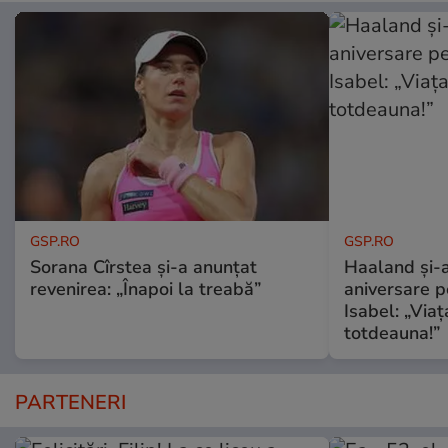
GSP.RO
GSP.RO
Sorana Cîrstea și-a anunțat
Haaland și-a
revenirea: „Înapoi la treabă”
aniversare pe
Isabel: „Via
totdeauna!”
PARTENERI