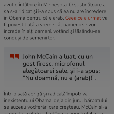
avut o întâlnire în Minnesota. O susținătoare a
sa s-a ridicat și i-a spus că ea nu are încredere
în Obama pentru că e arab.
Ceea ce a urmat
va
fi povestit atâta vreme cât oamenii se vor
încrede în alți oameni, votând și lăsându-se
conduși de semenii lor.
John McCain a luat, cu un
gest firesc, microfonul
alegătoarei sale, și i-a spus:
”Nu doamnă, nu e (arab)!”.
Într-o sală aprigă și radicală împotriva
inexistentului Obama, deja din jurul bărbatului
se auzeau vociferări care creșteau, McCain și-a
asumat riscul de a fi el însuși apostrofat, și-a