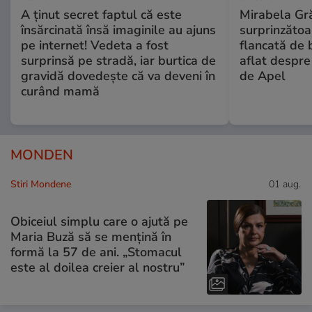
A ținut secret faptul că este
Mirabela Gră
însărcinată însă imaginile au ajuns
surprinzătoar
pe internet! Vedeta a fost
flancată de 
surprinsă pe stradă, iar burtica de
aflat despre
gravidă dovedește că va deveni în
de Apel
curând mamă
MONDEN
Stiri Mondene
01 aug.
Obiceiul simplu care o ajută pe
Maria Buză să se mențină în
formă la 57 de ani. „Stomacul
este al doilea creier al nostru”