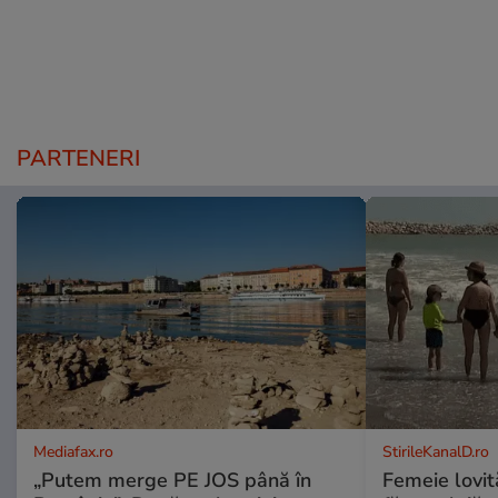
PARTENERI
Mediafax.ro
StirileKanalD.ro
„Putem merge PE JOS până în
Femeie lovit