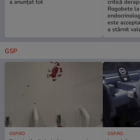
a anunțat tot
critică derap
Rogobete la
endocrinolog
este accepta
a stârnit valu
GSP
GSP.RO
GSP.RO