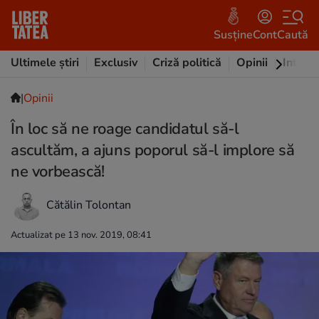
Susține
Cont
Caută
Ultimele știri
Exclusiv
Criză politică
Opinii
Intervi
|
Opinii
În loc să ne roage candidatul să-l
ascultăm, a ajuns poporul să-l implore să
ne vorbească!
Cătălin Tolontan
Actualizat pe 13 nov. 2019, 08:41