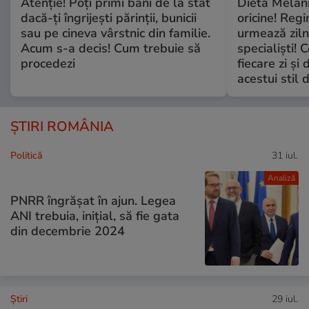
Atenție! Poți primi bani de la stat
Dieta Melan
dacă-ți îngrijești părinții, bunicii
oricine! Regi
sau pe cineva vârstnic din familie.
urmează zilni
Acum s-a decis! Cum trebuie să
specialiști! 
procedezi
fiecare zi și 
acestui stil 
ȘTIRI ROMÂNIA
Politică
31 iul.
Analiză
PNRR îngrășat în ajun. Legea
ANI trebuia, inițial, să fie gata
din decembrie 2024
Ştiri
29 iul.