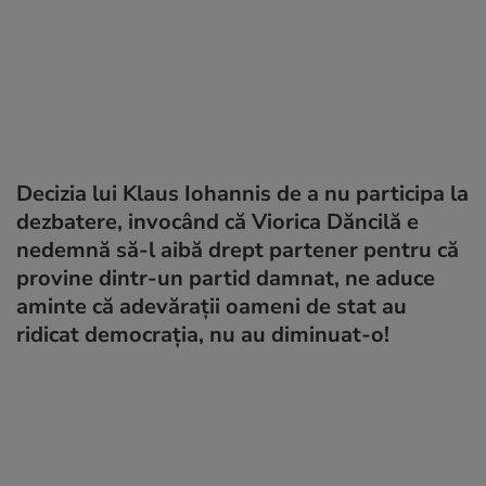
Decizia lui Klaus Iohannis de a nu participa la
dezbatere, invocând că Viorica Dăncilă e
nedemnă să-l aibă drept partener pentru că
provine dintr-un partid damnat, ne aduce
aminte că adevărații oameni de stat au
ridicat democrația, nu au diminuat-o!