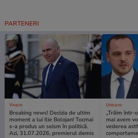
PARTENERI
Viva.ro
Unica.ro
Breaking news! Decizia de ultim
„Trăim într-
moment a lui Ilie Bolojan! Tocmai
mai avem vo
s-a produs un seism în politică.
vederea astf
Azi, 31.07.2026, premierul demis
comportamen