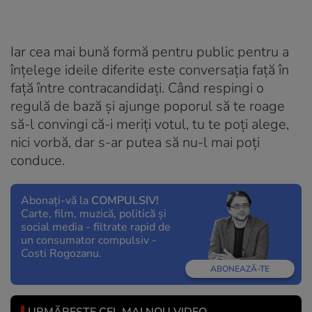
Iar cea mai bună formă pentru public pentru a
înțelege ideile diferite este conversația față în
față între contracandidați. Când respingi o
regulă de bază și ajunge poporul să te roage
să-l convingi că-i meriți votul, tu te poți alege,
nici vorbă, dar s-ar putea să nu-l mai poți
conduce.
Abonați-vă la
COMPULSIV!
Carte, film, muzică, politică și
social media - filtrate rapid de
un consumator compulsiv -
Costi Rogozanu.
ABONEAZĂ-TE