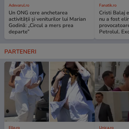
Adevarul.ro
Fanatik.ro
Un ONG cere anchetarea
Cristi Balaj
activității și veniturilor lui Marian
nu a fost el
Godină: „Circul a mers prea
provocatoare
departe”
Petrolul. Exc
PARTENERI
Elle.ro
Unica.ro