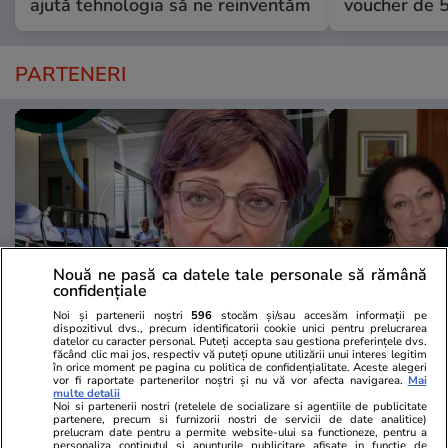
ajută tehnologia să ne reinventăm
voucher de 5
PARTENERI
Nouă ne pasă ca datele tale personale să rămână
confidențiale
Noi și partenerii noștri
596
stocăm și/sau accesăm informații pe
dispozitivul dvs., precum identificatorii cookie unici pentru prelucrarea
Wowbiz.ro
Redactia.ro
datelor cu caracter personal. Puteți accepta sau gestiona preferințele dvs.
făcând clic mai jos, respectiv vă puteți opune utilizării unui interes legitim
Monica Pop a suferit un AVC!
De ce a fac
în orice moment pe pagina cu politica de confidențialitate. Aceste alegeri
vor fi raportate partenerilor noștri și nu vă vor afecta navigarea.
Mai
Anunțul îngrijorător a fost făcut
lucru cumplit
multe detalii
chiar de medicul oftalmolog: „M-
timp ce era 
Noi si partenerii nostri (retelele de socializare si agentiile de publicitate
partenere, precum si furnizorii nostri de servicii de date analitice)
am supărat foarte tare”
prelucram date pentru a permite website-ului sa functioneze, pentru a
personaliza continutul si anunturile publicitare afisate in functie de