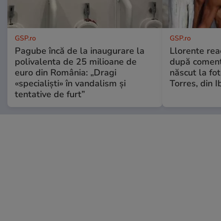
GSP.ro
GSP.ro
Pagube încă de la inaugurare la
Llorente rea
polivalenta de 25 milioane de
după comenta
euro din România: „Dragi
născut la fot
«specialiști» în vandalism și
Torres, din I
tentative de furt”