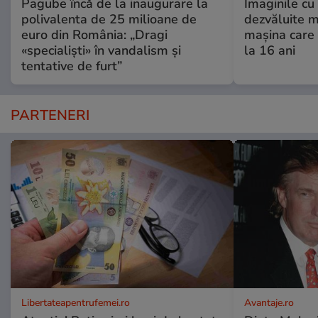
Pagube încă de la inaugurare la
Imaginile cu
polivalenta de 25 milioane de
dezvăluite m
euro din România: „Dragi
mașina care 
«specialiști» în vandalism și
la 16 ani
tentative de furt”
PARTENERI
Libertateapentrufemei.ro
Avantaje.ro