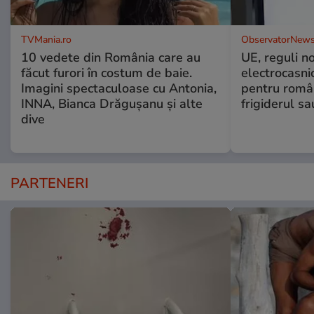
TVMania.ro
ObservatorNews
10 vedete din România care au
UE, reguli n
făcut furori în costum de baie.
electrocasni
Imagini spectaculoase cu Antonia,
pentru români
INNA, Bianca Drăgușanu și alte
frigiderul sa
dive
PARTENERI