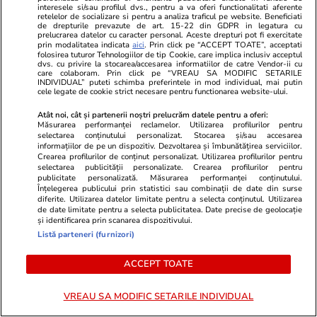
interesele si/sau profilul dvs., pentru a va oferi functionalitati aferente
retelelor de socializare si pentru a analiza traficul pe website. Beneficiati
de drepturile prevazute de art. 15-22 din GDPR in legatura cu
POLITIC
prelucrarea datelor cu caracter personal. Aceste drepturi pot fi exercitate
prin modalitatea indicata
aici
. Prin click pe “ACCEPT TOATE”, acceptati
folosirea tuturor Tehnologiilor de tip Cookie, care implica inclusiv acceptul
dvs. cu privire la stocarea/accesarea informatiilor de catre Vendor-ii cu
Politică
01 aug.
care colaboram. Prin click pe “VREAU SA MODIFIC SETARILE
INDIVIDUAL” puteti schimba preferintele in mod individual, mai putin
cele legate de cookie strict necesare pentru functionarea website-ului.
Cristian Tudor Popescu: „Nici
măcar o Românie ajunsă
Atât noi, cât și partenerii noștri prelucrăm datele pentru a oferi:
gubernie rusească nu i-ar
Măsurarea performanței reclamelor. Utilizarea profilurilor pentru
selectarea conținutului personalizat. Stocarea și/sau accesarea
deranja”. Pe cine acuză că
informațiilor de pe un dispozitiv. Dezvoltarea și îmbunătățirea serviciilor.
blochează PNRR
Crearea profilurilor de conținut personalizat. Utilizarea profilurilor pentru
selectarea publicității personalizate. Crearea profilurilor pentru
publicitate personalizată. Măsurarea performanței conținutului.
Înțelegerea publicului prin statistici sau combinații de date din surse
diferite. Utilizarea datelor limitate pentru a selecta conținutul. Utilizarea
de date limitate pentru a selecta publicitatea. Date precise de geolocație
Politică
01 aug.
și identificarea prin scanarea dispozitivului.
Listă parteneri (furnizori)
Drept la replică. AUR arată cu
degetul spre Parlament pentru
ACCEPT TOATE
nepublicarea nici la cerere a
declarațiilor de avere ale
VREAU SA MODIFIC SETARILE INDIVIDUAL
liderilor săi