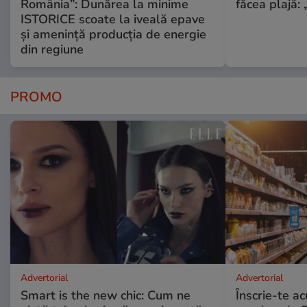
România”: Dunărea la minime
făcea plajă: „
ISTORICE scoate la iveală epave
și amenință producția de energie
din regiune
PROMO
Advertorial
Advertorial
Smart is the new chic: Cum ne
Înscrie-te ac