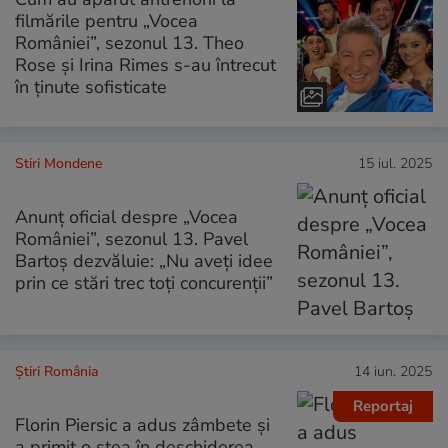
filmările pentru „Vocea
României”, sezonul 13. Theo
Rose și Irina Rimes s-au întrecut
în ținute sofisticate
Stiri Mondene
15 iul. 2025
Anunț oficial despre „Vocea
României”, sezonul 13. Pavel
Bartoș dezvăluie: „Nu aveți idee
prin ce stări trec toți concurenții”
Știri România
14 iun. 2025
Reportaj
Florin Piersic a adus zâmbete și
a primit o stea în deschiderea