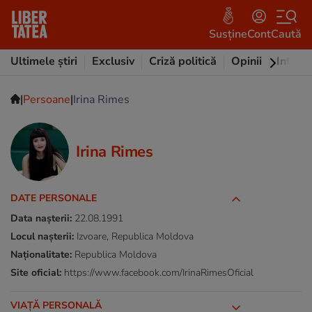
Susține
Cont
Caută
Ultimele știri
Exclusiv
Criză politică
Opinii
Intervi
|
|
Persoane
Irina Rimes
Irina Rimes
DATE PERSONALE
Data nașterii:
22.08.1991
Locul nașterii:
Izvoare, Republica Moldova
Naționalitate:
Republica Moldova
Site oficial:
https://www.facebook.com/IrinaRimesOficial
VIAȚĂ PERSONALĂ