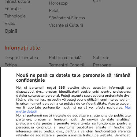
știri
Infrastructura
Horoscop
Educație
Relații
Tehnologie
Sănătate și Fitness
Video
Vacanțe și Cultură
Opinii
Informații utile
Despre Libertatea
Politica editorială
Subiecte
Echipa
Termeni și Conditii
Persoane
Publicitate
Abonamente
Sitemap
Nouă ne pasă ca datele tale personale să rămână
confidențiale
Politica de
Autori
confidențialitate
Noi și partenerii noștri
596
stocăm și/sau accesăm informații pe
dispozitivul dvs., precum identificatorii cookie unici pentru prelucrarea
datelor cu caracter personal. Puteți accepta sau gestiona preferințele dvs.
Ringier România
făcând clic mai jos, respectiv vă puteți opune utilizării unui interes legitim
în orice moment pe pagina cu politica de confidențialitate. Aceste alegeri
vor fi raportate partenerilor noștri și nu vă vor afecta navigarea.
Mai
Libertatea pentru
ELLE
Locuri de muncă
multe detalii
femei
Noi si partenerii nostri (retelele de socializare si agentiile de publicitate
Gazeta Sporturilor
Imobiliare.ro
partenere, precum si furnizorii nostri de servicii de date analitice)
Unica.ro
prelucram date pentru a permite website-ului sa functioneze, pentru a
Stiri mondene
Jobradar24
personaliza continutul si anunturile publicitare afisate in functie de
Program TV
Calculator sarcina
Imoradar24
interesele si/sau profilul dvs., pentru a va oferi functionalitati aferente
retelelor de socializare si pentru a analiza traficul pe website. Beneficiati
Avantaje