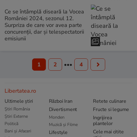
Ce se întâmplă diseară la Vocea
României 2024, sezonul 12.
Surpriza de care vor avea parte
concurenții, dar și telespectatorii
emisiunii
1
2
•••
4
Libertatea.ro
Ultimele știri
Război Iran
Retete culinare
Știri România
Divertisment
Fructe si legume
Știri Externe
Monden
Ingrijirea
plantelor
Politică
Muzică și Filme
Bani și Afaceri
Cele mai citite
Lifestyle