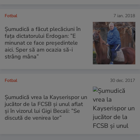
Fotbal
7 ian. 2018
Șumudică a făcut plecăciuni în
fața dictatorului Erdogan: ”E
minunat ce face președintele
aici. Sper să am ocazia să-i
strâng mâna”
Fotbal
30 dec. 2017
Șumudică vrea la Kayserispor un
jucător de la FCSB și unul aflat
și în vizorul lui Gigi Becali: ”Se
discută de venirea lor”