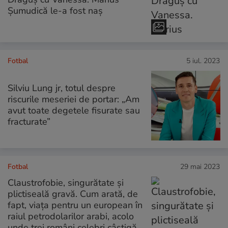
Șumudică le-a fost naș
Fotbal
5 iul. 2023
Silviu Lung jr, totul despre
riscurile meseriei de portar: „Am
avut toate degetele fisurate sau
fracturate”
Fotbal
29 mai 2023
Claustrofobie, singurătate și
plictiseală gravă. Cum arată, de
fapt, viața pentru un european în
raiul petrodolarilor arabi, acolo
unde trei români celebri câștigă