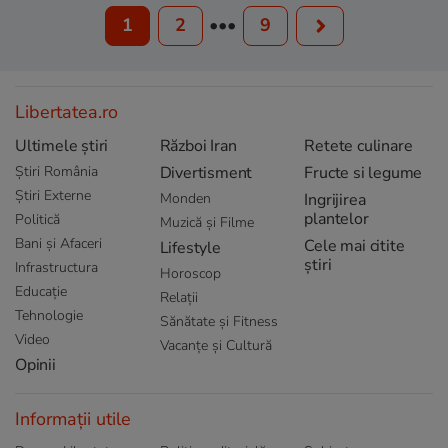
1
2
•••
9
Libertatea.ro
Ultimele știri
Război Iran
Retete culinare
Știri România
Divertisment
Fructe si legume
Știri Externe
Monden
Ingrijirea
plantelor
Politică
Muzică și Filme
Bani și Afaceri
Cele mai citite
Lifestyle
știri
Infrastructura
Horoscop
Educație
Relații
Tehnologie
Sănătate și Fitness
Video
Vacanțe și Cultură
Opinii
Informații utile