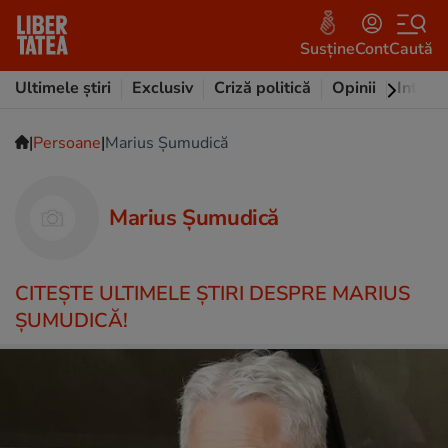
Susține
Cont
Caută
Ultimele știri
Exclusiv
Criză politică
Opinii
Intervi
|
|
Persoane
Marius Șumudică
Marius Șumudică
CITEŞTE ULTIMELE ŞTIRI DESPRE MARIUS
ȘUMUDICĂ!