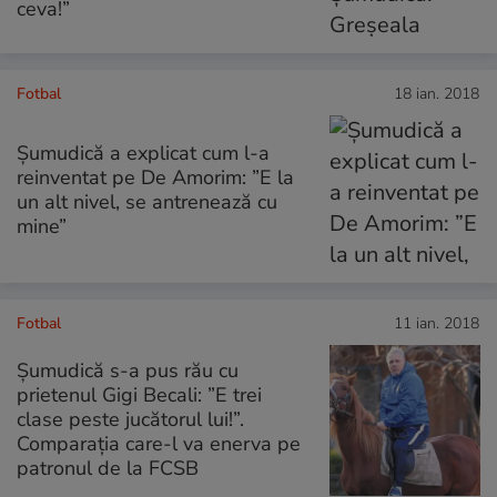
ceva!”
Fotbal
18 ian. 2018
Șumudică a explicat cum l-a
reinventat pe De Amorim: ”E la
un alt nivel, se antrenează cu
mine”
Fotbal
11 ian. 2018
Șumudică s-a pus rău cu
prietenul Gigi Becali: ”E trei
clase peste jucătorul lui!”.
Comparația care-l va enerva pe
patronul de la FCSB