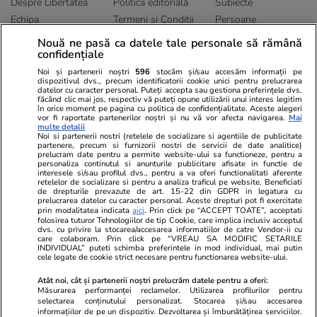
Despre Libertatea
Politica editorială
Subiecte
Echipa
Termeni și Conditii
Persoane
Publicitate
Abonamente
Sitemap
Nouă ne pasă ca datele tale personale să rămână
Politica de
Autori
confidențiale
confidențialitate
Noi și partenerii noștri
596
stocăm și/sau accesăm informații pe
dispozitivul dvs., precum identificatorii cookie unici pentru prelucrarea
datelor cu caracter personal. Puteți accepta sau gestiona preferințele dvs.
Ringier România
făcând clic mai jos, respectiv vă puteți opune utilizării unui interes legitim
în orice moment pe pagina cu politica de confidențialitate. Aceste alegeri
vor fi raportate partenerilor noștri și nu vă vor afecta navigarea.
Mai
Libertatea pentru
ELLE
Locuri de muncă
multe detalii
femei
Noi si partenerii nostri (retelele de socializare si agentiile de publicitate
Gazeta Sporturilor
Imobiliare.ro
partenere, precum si furnizorii nostri de servicii de date analitice)
Unica.ro
prelucram date pentru a permite website-ului sa functioneze, pentru a
Stiri mondene
Jobradar24
personaliza continutul si anunturile publicitare afisate in functie de
Program TV
Calculator sarcina
Imoradar24
interesele si/sau profilul dvs., pentru a va oferi functionalitati aferente
retelelor de socializare si pentru a analiza traficul pe website. Beneficiati
Avantaje
Ajută Copiii
Colecții Libertatea
de drepturile prevazute de art. 15-22 din GDPR in legatura cu
prelucrarea datelor cu caracter personal. Aceste drepturi pot fi exercitate
prin modalitatea indicata
aici
. Prin click pe “ACCEPT TOATE”, acceptati
Pariază responsabil! Decizia ONJN nr. 821/25.09.2025.
folosirea tuturor Tehnologiilor de tip Cookie, care implica inclusiv acceptul
Jocurile de noroc sunt interzise minorilor.
dvs. cu privire la stocarea/accesarea informatiilor de catre Vendor-ii cu
care colaboram. Prin click pe “VREAU SA MODIFIC SETARILE
INDIVIDUAL” puteti schimba preferintele in mod individual, mai putin
cele legate de cookie strict necesare pentru functionarea website-ului.
© 2026 Ringier Romania. Toate drepturile rezervate
Atât noi, cât și partenerii noștri prelucrăm datele pentru a oferi:
Măsurarea performanței reclamelor. Utilizarea profilurilor pentru
selectarea conținutului personalizat. Stocarea și/sau accesarea
informațiilor de pe un dispozitiv. Dezvoltarea și îmbunătățirea serviciilor.