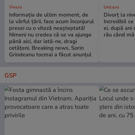
Viva.ro
Unica.ro
Informația de ultim moment, de
Divorț la nive
la vârful țării, face acum înconjurul
Incredibil ce
presei cu o viteză neașteptată!
ei, după ani 
Nimeni nu credea că se va ajunge
rău când mă
până aici, dar iată-ne, dragi
cetățeni. Breaking news, Sorin
Grindeanu tocmai a făcut anunțul
GSP