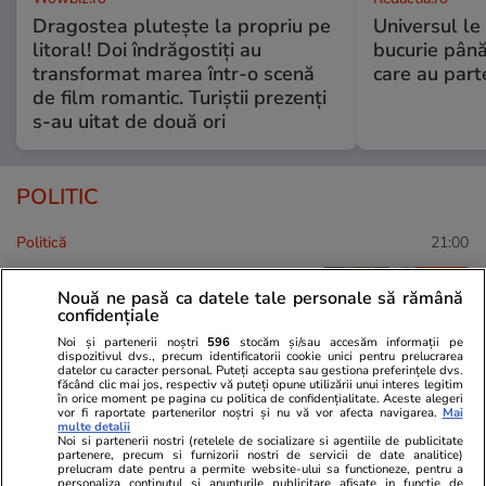
Dragostea plutește la propriu pe
Universul le
litoral! Doi îndrăgostiți au
bucurie până
transformat marea într-o scenă
care au part
de film romantic. Turiștii prezenți
s-au uitat de două ori
POLITIC
Politică
21:00
Analiză
Marii câștigători ai legii
Nouă ne pasă ca datele tale personale să rămână
salarizării unitare:
confidențiale
parlamentarii. Lefuri mărite în
Noi și partenerii noștri
596
stocăm și/sau accesăm informații pe
următorii ani cu sume cuprinse
dispozitivul dvs., precum identificatorii cookie unici pentru prelucrarea
datelor cu caracter personal. Puteți accepta sau gestiona preferințele dvs.
în 5.000 și 7.000 de lei
făcând clic mai jos, respectiv vă puteți opune utilizării unui interes legitim
în orice moment pe pagina cu politica de confidențialitate. Aceste alegeri
vor fi raportate partenerilor noștri și nu vă vor afecta navigarea.
Mai
multe detalii
Noi si partenerii nostri (retelele de socializare si agentiile de publicitate
partenere, precum si furnizorii nostri de servicii de date analitice)
Politică
15:14
prelucram date pentru a permite website-ului sa functioneze, pentru a
personaliza continutul si anunturile publicitare afisate in functie de