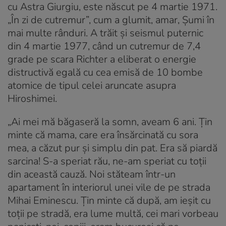
cu Astra Giurgiu, este născut pe 4 martie 1971.
„În zi de cutremur”, cum a glumit, amar, Șumi în
mai multe rânduri. A trăit și seismul puternic
din 4 martie 1977, când un cutremur de 7,4
grade pe scara Richter a eliberat o energie
distructivă egală cu cea emisă de 10 bombe
atomice de tipul celei aruncate asupra
Hiroshimei.
„Ai mei mă băgaseră la somn, aveam 6 ani. Țin
minte că mama, care era însărcinată cu sora
mea, a căzut pur și simplu din pat. Era să piardă
sarcina! S-a speriat rău, ne-am speriat cu toții
din această cauză. Noi stăteam într-un
apartament în interiorul unei vile de pe strada
Mihai Eminescu. Țin minte că după, am ieșit cu
toții pe stradă, era lume multă, cei mari vorbeau