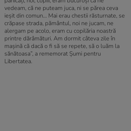
panicați, noi, copiii, eram bucuroși că ne
vedeam, că ne puteam juca, ni se părea ceva
ieșit din comun… Mai erau chestii răsturnate, se
crăpase strada, pământul, noi ne jucam, ne
alergam pe acolo, eram cu copilăria noastră
printre dărâmături. Am dormit câteva zile în
mașină că dacă o fi să se repete, să o luăm la
sănătoasa”, a rememorat Șumi pentru
Libertatea.