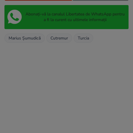
Abonați-vă la canalul Libertatea de WhatsApp pentru
a fi la curent cu ultimele informații
Marius Șumudică
Cutremur
Turcia