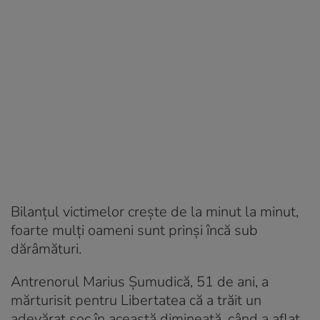
Bilanțul victimelor crește de la minut la minut,
foarte mulți oameni sunt prinși încă sub
dărâmături.
Antrenorul Marius Șumudică, 51 de ani, a
mărturisit pentru Libertatea că a trăit un
adevărat șoc în această dimineață, când a aflat