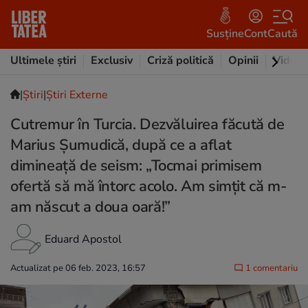
Susține
Cont
Caută
Ultimele știri
Exclusiv
Criză politică
Opinii
Video
|
Ştiri
|
Știri Externe
Cutremur în Turcia. Dezvăluirea făcută de
Marius Șumudică, după ce a aflat
dimineață de seism: „Tocmai primisem
ofertă să mă întorc acolo. Am simțit că m-
am născut a doua oară!”
Eduard Apostol
Actualizat pe 06 feb. 2023, 16:57
1 comentariu