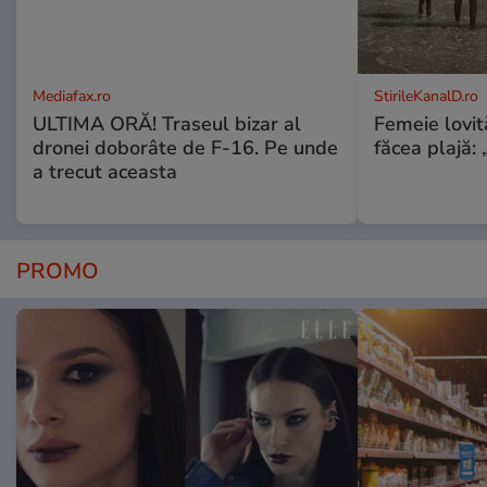
Mediafax.ro
StirileKanalD.ro
ULTIMA ORĂ! Traseul bizar al
Femeie lovit
dronei doborâte de F-16. Pe unde
făcea plajă: „
a trecut aceasta
PROMO