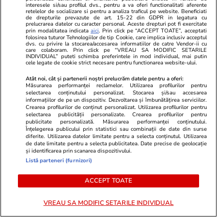
interesele si/sau profilul dvs., pentru a va oferi functionalitati aferente
retelelor de socializare si pentru a analiza traficul pe website. Beneficiati
Ciprian Ciucu, despre „bombele
de drepturile prevazute de art. 15-22 din GDPR in legatura cu
prelucrarea datelor cu caracter personal. Aceste drepturi pot fi exercitate
bugetare” de 20 de ani de la
prin modalitatea indicata
aici
. Prin click pe “ACCEPT TOATE”, acceptati
Primăria Capitalei: „Acoperi o
folosirea tuturor Tehnologiilor de tip Cookie, care implica inclusiv acceptul
dvs. cu privire la stocarea/accesarea informatiilor de catre Vendor-ii cu
gaură, apare alta”
care colaboram. Prin click pe “VREAU SA MODIFIC SETARILE
INDIVIDUAL” puteti schimba preferintele in mod individual, mai putin
cele legate de cookie strict necesare pentru functionarea website-ului.
Atât noi, cât și partenerii noștri prelucrăm datele pentru a oferi:
Măsurarea performanței reclamelor. Utilizarea profilurilor pentru
selectarea conținutului personalizat. Stocarea și/sau accesarea
PARTENERI
informațiilor de pe un dispozitiv. Dezvoltarea și îmbunătățirea serviciilor.
Crearea profilurilor de conținut personalizat. Utilizarea profilurilor pentru
selectarea publicității personalizate. Crearea profilurilor pentru
publicitate personalizată. Măsurarea performanței conținutului.
Înțelegerea publicului prin statistici sau combinații de date din surse
diferite. Utilizarea datelor limitate pentru a selecta conținutul. Utilizarea
de date limitate pentru a selecta publicitatea. Date precise de geolocație
și identificarea prin scanarea dispozitivului.
Listă parteneri (furnizori)
ACCEPT TOATE
VREAU SA MODIFIC SETARILE INDIVIDUAL