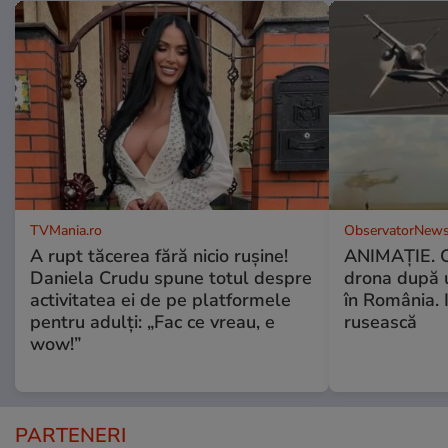
TVMania.ro
ObservatorNews
A rupt tăcerea fără nicio rușine!
ANIMAŢIE. C
Daniela Crudu spune totul despre
drona după 
activitatea ei de pe platformele
în România. In
pentru adulți: „Fac ce vreau, e
rusească
wow!”
PARTENERI