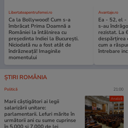
Libertateapentrufemei.ro
Avantaje.ro
Ca la Bollywood! Cum s-a
Ea - 52, el 
îmbrăcat Prima Doamnă a
s-au îndrăgos
României la întâlnirea cu
rezistat. La 
președinta Indiei la București.
despărțirea 
Niciodată nu a fost atât de
cum a răspu
îndrăzneață! Imaginile
întrebare i
momentului
ȘTIRI ROMÂNIA
Politică
21:00
Analiză
Marii câștigători ai legii
salarizării unitare:
parlamentarii. Lefuri mărite în
următorii ani cu sume cuprinse
în 5.000 și 7.000 de lei