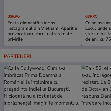
GSP.RO
GSP.RO
Fosta gimnastă a încins
Ce se ascund
Instagramul din Vietnam. Apariția
Locul unde s-
provocatoare care a atras toate
șters din ist
privirile
de ani, cu 7
PARTENERI