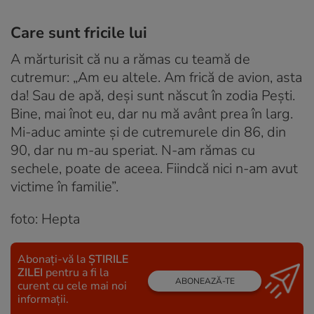
Care sunt fricile lui
A mărturisit că nu a rămas cu teamă de
cutremur: „Am eu altele. Am frică de avion, asta
da! Sau de apă, deși sunt născut în zodia Pești.
Bine, mai înot eu, dar nu mă avânt prea în larg.
Mi-aduc aminte și de cutremurele din 86, din
90, dar nu m-au speriat. N-am rămas cu
sechele, poate de aceea. Fiindcă nici n-am avut
victime în familie”.
foto: Hepta
Abonați-vă la
ȘTIRILE
ZILEI
pentru a fi la
ABONEAZĂ-TE
curent cu cele mai noi
informații.