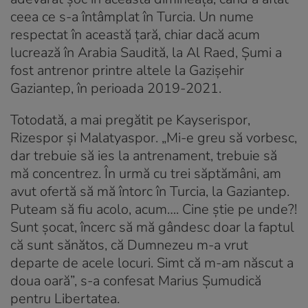
ceea ce s-a întâmplat în Turcia. Un nume
respectat în această țară, chiar dacă acum
lucrează în Arabia Saudită, la Al Raed, Șumi a
fost antrenor printre altele la Gazișehir
Gaziantep, în perioada 2019-2021.
Totodată, a mai pregătit pe Kayserispor,
Rizespor și Malatyaspor. „Mi-e greu să vorbesc,
dar trebuie să ies la antrenament, trebuie să
mă concentrez. În urmă cu trei săptămâni, am
avut ofertă să mă întorc în Turcia, la Gaziantep.
Puteam să fiu acolo, acum…. Cine știe pe unde?!
Sunt șocat, încerc să mă gândesc doar la faptul
că sunt sănătos, că Dumnezeu m-a vrut
departe de acele locuri. Simt că m-am născut a
doua oară”, s-a confesat Marius Șumudică
pentru Libertatea.