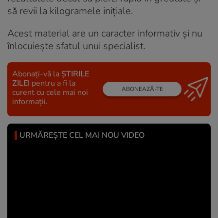
să revii la kilogramele inițiale.
Acest material are un caracter informativ și nu
înlocuiește sfatul unui specialist.
Abonați-vă la
ȘTIRILE
ZILEI
pentru a fi la
ABONEAZĂ-TE
curent cu cele mai noi
informații.
URMĂREȘTE CEL MAI NOU VIDEO