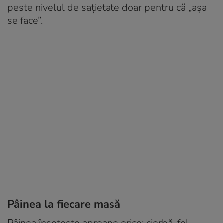
peste nivelul de sațietate doar pentru că „așa
se face”.
Pâinea la fiecare masă
Pâinea însoțește aproape orice: ciorbă, fel