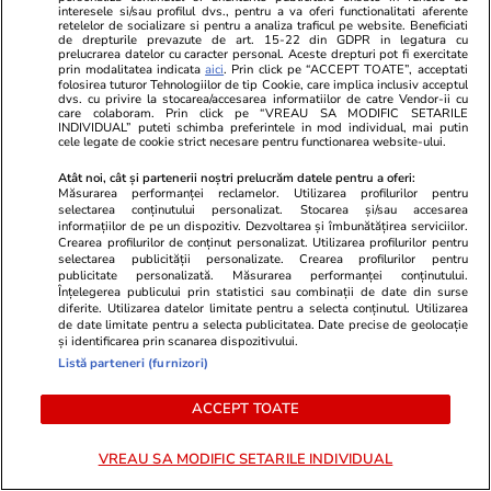
interesele si/sau profilul dvs., pentru a va oferi functionalitati aferente
retelelor de socializare si pentru a analiza traficul pe website. Beneficiati
de drepturile prevazute de art. 15-22 din GDPR in legatura cu
prelucrarea datelor cu caracter personal. Aceste drepturi pot fi exercitate
prin modalitatea indicata
aici
. Prin click pe “ACCEPT TOATE”, acceptati
folosirea tuturor Tehnologiilor de tip Cookie, care implica inclusiv acceptul
dvs. cu privire la stocarea/accesarea informatiilor de catre Vendor-ii cu
care colaboram. Prin click pe “VREAU SA MODIFIC SETARILE
INDIVIDUAL” puteti schimba preferintele in mod individual, mai putin
cele legate de cookie strict necesare pentru functionarea website-ului.
Atât noi, cât și partenerii noștri prelucrăm datele pentru a oferi:
Măsurarea performanței reclamelor. Utilizarea profilurilor pentru
selectarea conținutului personalizat. Stocarea și/sau accesarea
informațiilor de pe un dispozitiv. Dezvoltarea și îmbunătățirea serviciilor.
Comentează
Crearea profilurilor de conținut personalizat. Utilizarea profilurilor pentru
selectarea publicității personalizate. Crearea profilurilor pentru
Loghează-te în contul tău
pentru a adăuga
publicitate personalizată. Măsurarea performanței conținutului.
Înțelegerea publicului prin statistici sau combinații de date din surse
comentarii și a te alătura dialogului.
diferite. Utilizarea datelor limitate pentru a selecta conținutul. Utilizarea
de date limitate pentru a selecta publicitatea. Date precise de geolocație
și identificarea prin scanarea dispozitivului.
Listă parteneri (furnizori)
ACCEPT TOATE
VREAU SA MODIFIC SETARILE INDIVIDUAL