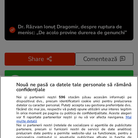
Dr. Răzvan Ionuţ Dragomir, despre ruptura de
menisc: „De acolo provine durerea de genunchi”
Share
Comentează
Abonați-vă la canalul Libertatea de WhatsApp pentru
Nouă ne pasă ca datele tale personale să rămână
a fi la curent cu ultimele informații
confidențiale
Noi și partenerii noștri
596
stocăm și/sau accesăm informații pe
dispozitivul dvs., precum identificatorii cookie unici pentru prelucrarea
datelor cu caracter personal. Puteți accepta sau gestiona preferințele dvs.
făcând clic mai jos, respectiv vă puteți opune utilizării unui interes legitim
în orice moment pe pagina cu politica de confidențialitate. Aceste alegeri
vor fi raportate partenerilor noștri și nu vă vor afecta navigarea.
Mai
multe detalii
Noi si partenerii nostri (retelele de socializare si agentiile de publicitate
partenere, precum si furnizorii nostri de servicii de date analitice)
prelucram date pentru a permite website-ului sa functioneze, pentru a
personaliza continutul si anunturile publicitare afisate in functie de