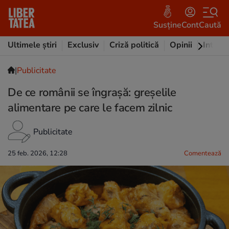
Susține
Cont
Caută
Ultimele știri
Exclusiv
Criză politică
Opinii
Intervi
|
Publicitate
De ce românii se îngrașă: greșelile
alimentare pe care le facem zilnic
Publicitate
25 feb. 2026, 12:28
Comentează