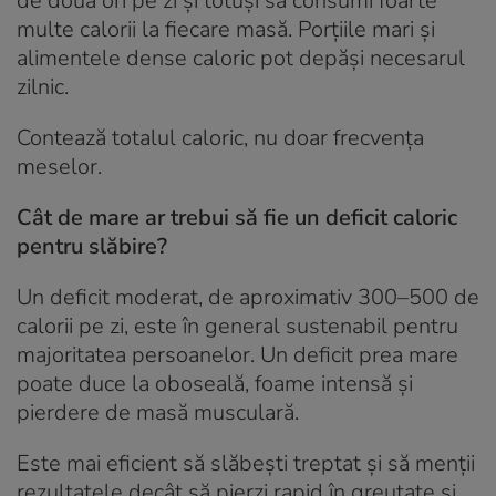
de două ori pe zi și totuși să consumi foarte
multe calorii la fiecare masă. Porțiile mari și
alimentele dense caloric pot depăși necesarul
zilnic.
Contează totalul caloric, nu doar frecvența
meselor.
Cât de mare ar trebui să fie un deficit caloric
pentru slăbire?
Un deficit moderat, de aproximativ 300–500 de
calorii pe zi, este în general sustenabil pentru
majoritatea persoanelor. Un deficit prea mare
poate duce la oboseală, foame intensă și
pierdere de masă musculară.
Este mai eficient să slăbești treptat și să menții
rezultatele decât să pierzi rapid în greutate și