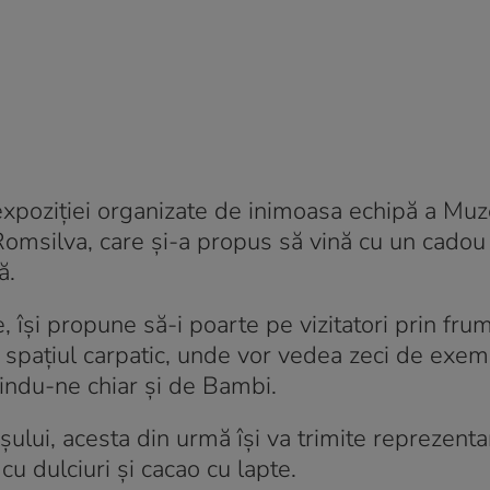
l expoziției organizate de inimoasa echipă a Muz
 Romsilva, care și-a propus să vină cu un cado
ă.
, își propune să-i poarte pe vizitatori prin fr
în spațiul carpatic, unde vor vedea zeci de exe
indu-ne chiar și de Bambi.
șului, acesta din urmă își va trimite reprezentan
cu dulciuri și cacao cu lapte.