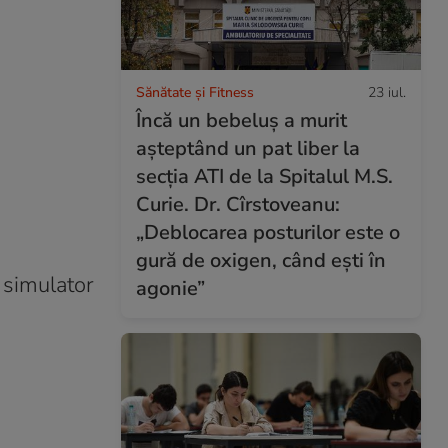
Sănătate și Fitness
23 iul.
Încă un bebeluș a murit
așteptând un pat liber la
secția ATI de la Spitalul M.S.
Curie. Dr. Cîrstoveanu:
„Deblocarea posturilor este o
gură de oxigen, când ești în
n simulator
agonie”