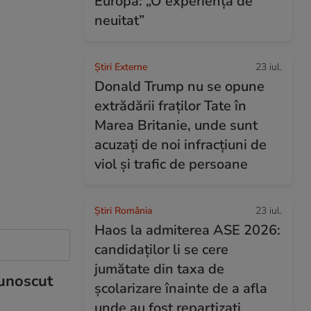
Europa: „O experiență de
neuitat”
Știri Externe
23 iul.
Donald Trump nu se opune
extrădării fraților Tate în
Marea Britanie, unde sunt
acuzați de noi infracțiuni de
viol și trafic de persoane
Știri România
23 iul.
Haos la admiterea ASE 2026:
candidaților li se cere
jumătate din taxa de
cunoscut
școlarizare înainte de a afla
unde au fost repartizați