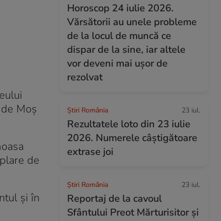
Horoscop 24 iulie 2026.
Vărsătorii au unele probleme
de la locul de muncă ce
dispar de la sine, iar altele
vor deveni mai ușor de
rezolvat
eului
u de Moș
Știri România
23 iul.
Rezultatele loto din 23 iulie
2026. Numerele câștigătoare
umoasa
extrase joi
mplare de
Știri România
23 iul.
tul și în
Reportaj de la cavoul
Sfântului Preot Mărturisitor și