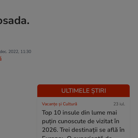
osada.
 dec. 2022, 11:30
ă
ULTIMELE ȘTIRI
Vacanțe și Cultură
23 iul.
Top 10 insule din lume mai
puțin cunoscute de vizitat în
2026. Trei destinații se află în