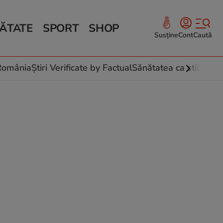
ĂTATE
SPORT
SHOP
Susține
Cont
Caută
Sănătate și Fitness
ce
 culinare
-România
Știri Verificate by Factual
Sănătatea ca stil de vi
 și legume
rea plantelor