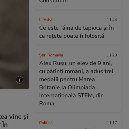
Constantin
Lifestyle
11:44
Ce este făina de tapioca și în
ce rețete poate fi folosită
Știri România
11:29
Alex Rusu, un elev de 9 ani,
cu părinți români, a adus trei
medalii pentru Marea
Britanie la Olimpiada
Internațională STEM, din
Roma
ea vine și
Politică
11:17
 În