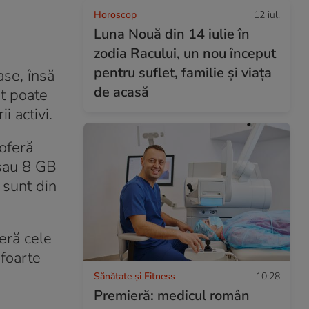
Horoscop
12 iul.
Luna Nouă din 14 iulie în
zodia Racului, un nou început
pentru suflet, familie și viața
ase, însă
de acasă
at poate
i activi.
oferă
 sau 8 GB
 sunt din
eră cele
 foarte
Sănătate și Fitness
10:28
Premieră: medicul român