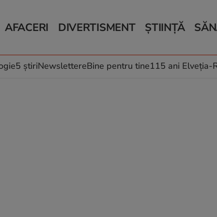
AFACERI
DIVERTISMENT
ȘTIINȚĂ
SĂN
Bani și Afaceri
Monden
Știri Știință
Știri 
Auto
Horoscop
Schimbări climati
Relații
Locuri de muncă
Muzică și Filme
Rețete
ogie
5 știri
Newslettere
Bine pentru tine
115 ani Elveția
Imobiliare.ro
Vacanțe și Cultură
Fructe
eJobs.ro
Îngriji