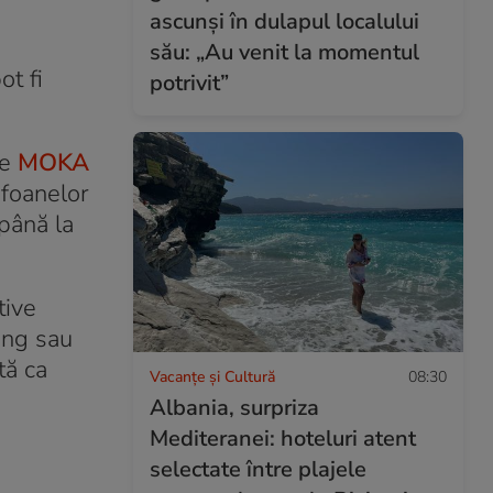
ascunși în dulapul localului
său: „Au venit la momentul
ot fi
potrivit”
te
MOKA
efoanelor
până la
tive
ung sau
tă ca
Vacanțe și Cultură
08:30
Albania, surpriza
Mediteranei: hoteluri atent
selectate între plajele