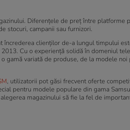
zinului. Diferențele de preț între platforme p
 de stocuri, campanii sau furnizori.
t încrederea clienților de-a lungul timpului es
n 2013. Cu o experiență solidă în domeniul tel
 o gamă variată de produse, de la modele noi 
SM
, utilizatorii pot găsi frecvent oferte competi
special pentru modele populare din gama Sams
 alegerea magazinului să fie la fel de importan