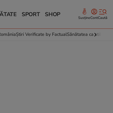
ĂTATE
SPORT
SHOP
Susține
Cont
Caută
Sănătate și Fitness
ce
 culinare
-România
Știri Verificate by Factual
Sănătatea ca stil de vi
 și legume
rea plantelor