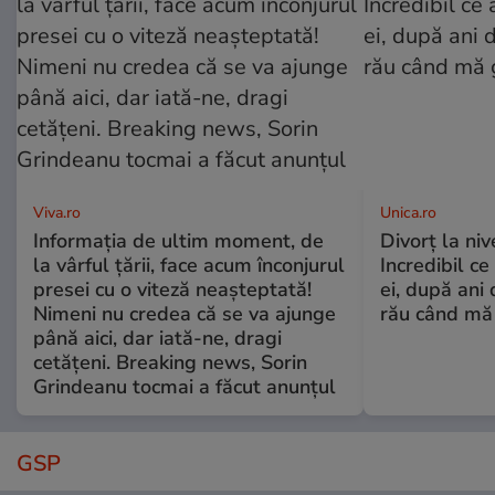
Viva.ro
Unica.ro
Informația de ultim moment, de
Divorț la nive
la vârful țării, face acum înconjurul
Incredibil ce
presei cu o viteză neașteptată!
ei, după ani 
Nimeni nu credea că se va ajunge
rău când mă
până aici, dar iată-ne, dragi
cetățeni. Breaking news, Sorin
Grindeanu tocmai a făcut anunțul
GSP