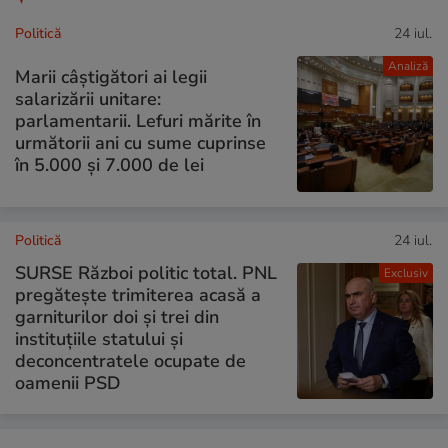
Politică
24 iul.
Analiză
Marii câștigători ai legii
salarizării unitare:
parlamentarii. Lefuri mărite în
următorii ani cu sume cuprinse
în 5.000 și 7.000 de lei
Politică
24 iul.
SURSE Război politic total. PNL
Exclusiv
pregătește trimiterea acasă a
garniturilor doi și trei din
instituțiile statului și
deconcentratele ocupate de
oamenii PSD