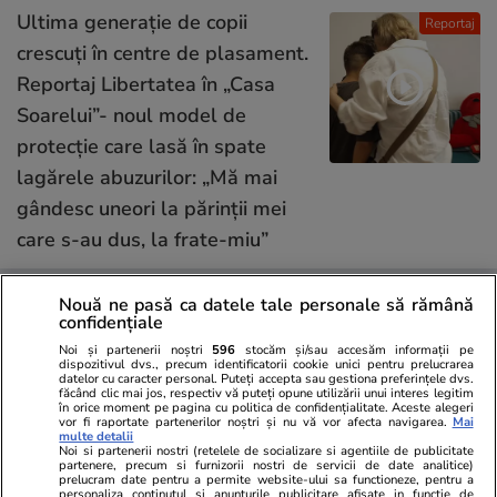
Ultima generație de copii
Reportaj
crescuți în centre de plasament.
Reportaj Libertatea în „Casa
Soarelui”- noul model de
protecție care lasă în spate
lagărele abuzurilor: „Mă mai
gândesc uneori la părinții mei
care s-au dus, la frate-miu”
Nouă ne pasă ca datele tale personale să rămână
Știri România
07:00
confidențiale
„Rechinul”, la un pas de
Noi și partenerii noștri
596
stocăm și/sau accesăm informații pe
dispozitivul dvs., precum identificatorii cookie unici pentru prelucrarea
prescripție. Ce au cerut la
datelor cu caracter personal. Puteți accepta sau gestiona preferințele dvs.
făcând clic mai jos, respectiv vă puteți opune utilizării unui interes legitim
proces părinții lui Sorin Marcu,
în orice moment pe pagina cu politica de confidențialitate. Aceste alegeri
vor fi raportate partenerilor noștri și nu vă vor afecta navigarea.
Mai
fostul bodyguard al lui Florian
multe detalii
Noi si partenerii nostri (retelele de socializare si agentiile de publicitate
Tudor ucis în Mexic
partenere, precum si furnizorii nostri de servicii de date analitice)
prelucram date pentru a permite website-ului sa functioneze, pentru a
personaliza continutul si anunturile publicitare afisate in functie de