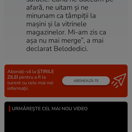
afară, ne uitam şi ne
minunam ca tâmpiţii la
maşini şi la vitrinele
magazinelor. Mi-am zis ca
aşa nu mai merge”, a mai
declarat Belodedici.
Abonați-vă la
ȘTIRILE
ZILEI
pentru a fi la
ABONEAZĂ-TE
curent cu cele mai noi
informații.
URMĂREȘTE CEL MAI NOU VIDEO