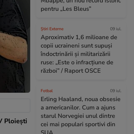
Mbappé, un nou record istoric
pentru „Les Bleus”
Știri Externe
09 iul.
Aproximativ 1,6 milioane de
copii ucraineni sunt supuși
îndoctrinării și militarizării
ruse: „Este o infracțiune de
război” / Raport OSCE
Fotbal
09 iul.
Erling Haaland, noua obsesie
a americanilor. Cum a ajuns
starul Norvegiei unul dintre
 Ploiești
cei mai populari sportivi din
SUA