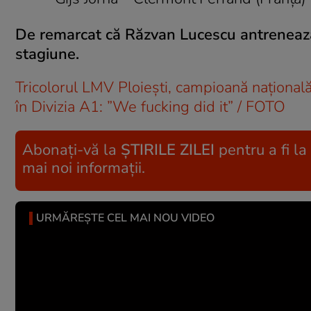
De remarcat că Răzvan Lucescu antrenează 
stagiune.
Tricolorul LMV Ploiești, campioană națională
în Divizia A1: ”We fucking did it” / FOTO
Abonați-vă la
ȘTIRILE ZILEI
pentru a fi la
mai noi informații.
URMĂREȘTE CEL MAI NOU VIDEO