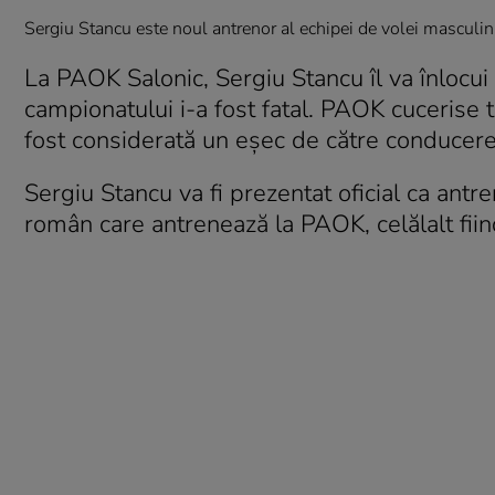
Sergiu Stancu este noul antrenor al echipei de volei mascul
La PAOK Salonic, Sergiu Stancu îl va înlocui 
campionatului i-a fost fatal. PAOK cucerise ti
fost considerată un eşec de către conducerea
Sergiu Stancu va fi prezentat oficial ca antre
român care antrenează la PAOK, celălalt fiin