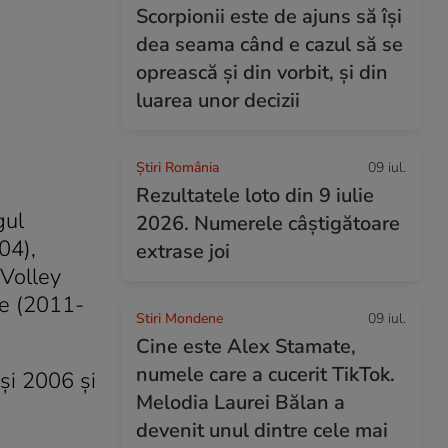
Scorpionii este de ajuns să își
dea seama când e cazul să se
oprească și din vorbit, și din
luarea unor decizii
Știri România
09 iul.
Rezultatele loto din 9 iulie
gul
2026. Numerele câștigătoare
04),
extrase joi
 Volley
re (2011-
Stiri Mondene
09 iul.
Cine este Alex Stamate,
numele care a cucerit TikTok.
şi 2006 şi
Melodia Laurei Bălan a
devenit unul dintre cele mai