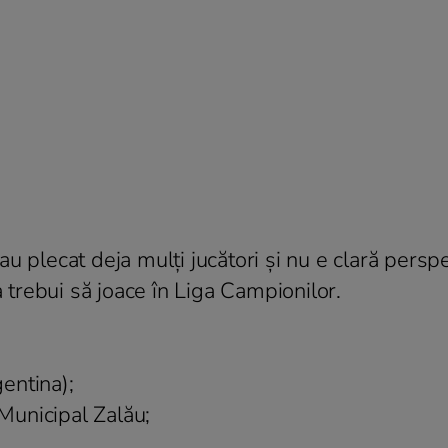
u plecat deja mulți jucători și nu e clară persp
a trebui să joace în Liga Campionilor.
entina);
 Municipal Zalău;