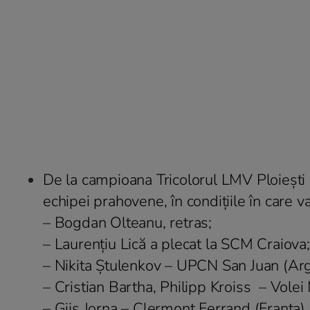
De la campioana Tricolorul LMV Ploiești a
echipei prahovene, în condițiile în care v
– Bogdan Olteanu, retras;
– Laurențiu Lică a plecat la SCM Craiova;
– Nikita Ștulenkov – UPCN San Juan (Arg
– Cristian Bartha, Philipp Kroiss – Volei
– Gijs Jorna – Clermont Ferrand (Franța)