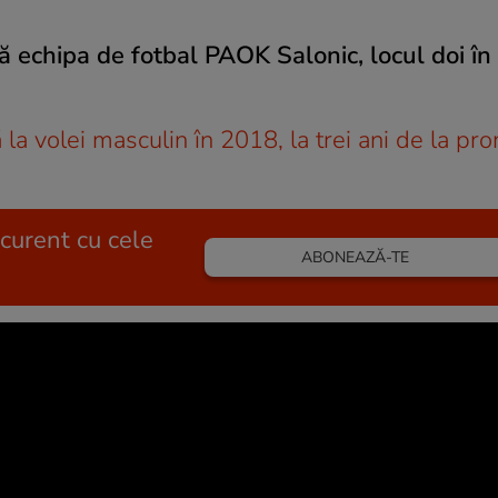
echipa de fotbal PAOK Salonic, locul doi în
 la volei masculin în 2018, la trei ani de la p
 curent cu cele
ABONEAZĂ-TE