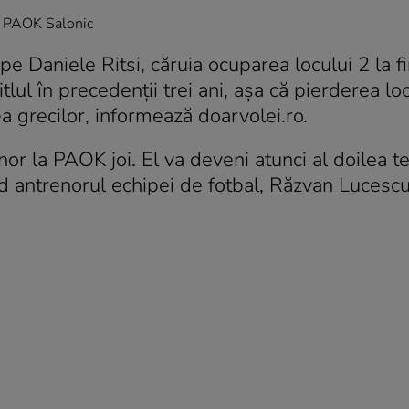
in PAOK Salonic
pe Daniele Ritsi, căruia ocuparea locului 2 la fi
tlul în precedenţii trei ani, aşa că pierderea lo
 grecilor, informează doarvolei.ro.
nor la PAOK joi. El va deveni atunci al doilea t
d antrenorul echipei de fotbal, Răzvan Lucescu