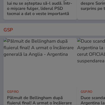
lui nu se așteptau să-l audă. Într-
despre Sorin
o mișcare fulger, liderul PSD
surprins pe 
tocmai a dat o veste importantă
GSP
GSP.RO
GSP.RO
Pălmuit de Bellingham după
Duce scandal
fluierul final! A urmat o încăierare
Argentina la