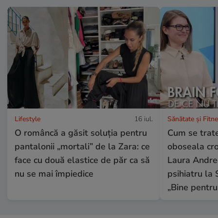
Lifestyle
16 iul.
Sănătate și Fitn
O româncă a găsit soluția pentru
Cum se trate
pantalonii „mortali” de la Zara: ce
oboseala cron
face cu două elastice de păr ca să
Laura Andree
nu se mai împiedice
psihiatru la 
„Bine pentru