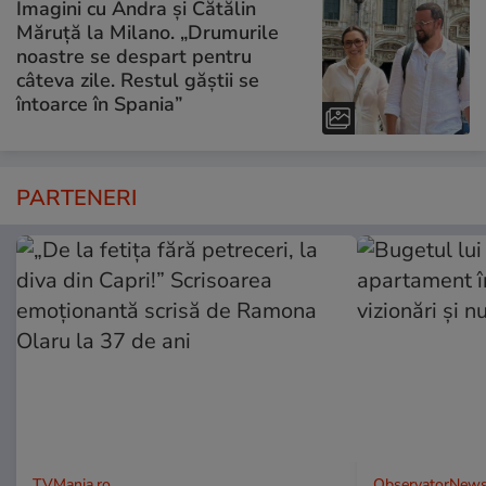
Imagini cu Andra și Cătălin
Măruță la Milano. „Drumurile
noastre se despart pentru
câteva zile. Restul găștii se
întoarce în Spania”
PARTENERI
TVMania.ro
ObservatorNews