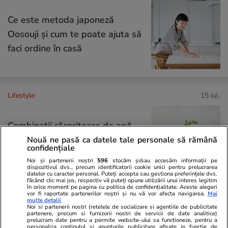
Ce este metoda japoneză
Oosouji și cum te poate ajuta să
faci ordine în casă
Lifestyle
15 iul.
Combinaţii răcoritoare de apă
cu fructe şi plante aromatice
Nouă ne pasă ca datele tale personale să rămână
confidențiale
pentru vară
Noi și partenerii noștri
596
stocăm și/sau accesăm informații pe
dispozitivul dvs., precum identificatorii cookie unici pentru prelucrarea
datelor cu caracter personal. Puteți accepta sau gestiona preferințele dvs.
făcând clic mai jos, respectiv vă puteți opune utilizării unui interes legitim
în orice moment pe pagina cu politica de confidențialitate. Aceste alegeri
vor fi raportate partenerilor noștri și nu vă vor afecta navigarea.
Mai
Știri România
07:38
multe detalii
Noi si partenerii nostri (retelele de socializare si agentiile de publicitate
partenere, precum si furnizorii nostri de servicii de date analitice)
Primăria Capitalei a anunțat ce
Exclusiv
prelucram date pentru a permite website-ului sa functioneze, pentru a
personaliza continutul si anunturile publicitare afisate in functie de