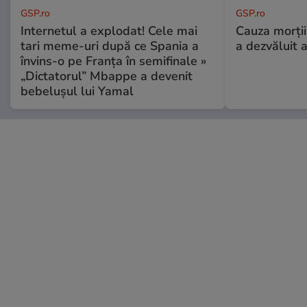
GSP.ro
GSP.ro
Internetul a explodat! Cele mai
Cauza morții
tari meme-uri după ce Spania a
a dezvăluit 
învins-o pe Franța în semifinale »
„Dictatorul” Mbappe a devenit
bebelușul lui Yamal