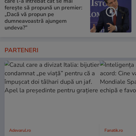
care l-a întrebat cât se mai
ferește să propună un premier:
„Dacă vă propun pe
dumneavoastră ajungem
undeva?”
PARTENERI
Adevarul.ro
Fanatik.ro