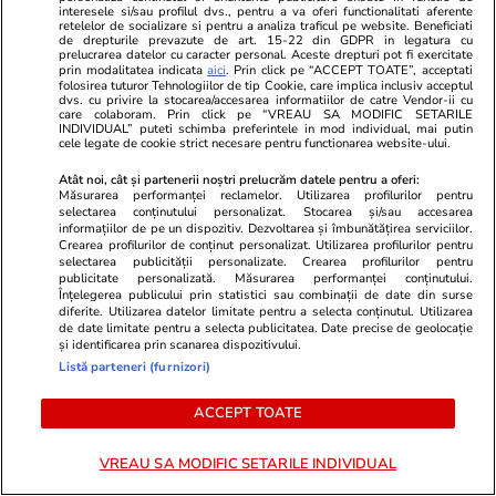
se întâmplă cu blocul din
interesele si/sau profilul dvs., pentru a va oferi functionalitati aferente
retelelor de socializare si pentru a analiza traficul pe website. Beneficiati
Rahova, afectat de explozia de
de drepturile prevazute de art. 15-22 din GDPR in legatura cu
prelucrarea datelor cu caracter personal. Aceste drepturi pot fi exercitate
acum 9 luni, și cât a plătit pe
prin modalitatea indicata
aici
. Prin click pe “ACCEPT TOATE”, acceptati
folosirea tuturor Tehnologiilor de tip Cookie, care implica inclusiv acceptul
chiriile locatarilor evacuați
dvs. cu privire la stocarea/accesarea informatiilor de catre Vendor-ii cu
care colaboram. Prin click pe “VREAU SA MODIFIC SETARILE
INDIVIDUAL” puteti schimba preferintele in mod individual, mai putin
cele legate de cookie strict necesare pentru functionarea website-ului.
Știri România
06:19
Atât noi, cât și partenerii noștri prelucrăm datele pentru a oferi:
Măsurarea performanței reclamelor. Utilizarea profilurilor pentru
Trei bărbați, de origine română
selectarea conținutului personalizat. Stocarea și/sau accesarea
informațiilor de pe un dispozitiv. Dezvoltarea și îmbunătățirea serviciilor.
și albaneză, prinși cu peste 111
Crearea profilurilor de conținut personalizat. Utilizarea profilurilor pentru
selectarea publicității personalizate. Crearea profilurilor pentru
kilograme de cocaină și 19.000
publicitate personalizată. Măsurarea performanței conținutului.
euro ascunși în cabina unui TIR,
Înțelegerea publicului prin statistici sau combinații de date din surse
diferite. Utilizarea datelor limitate pentru a selecta conținutul. Utilizarea
în Italia
de date limitate pentru a selecta publicitatea. Date precise de geolocație
și identificarea prin scanarea dispozitivului.
Listă parteneri (furnizori)
Știri România
16 iul.
ACCEPT TOATE
Doi tineri din București plecați
în excursie pe Transalpina au
VREAU SA MODIFIC SETARILE INDIVIDUAL