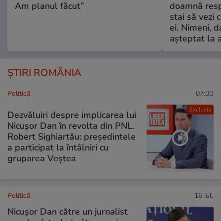
Am planul făcut”
doamnă respe
stai să vezi 
ei. Nimeni, d
așteptat la 
ȘTIRI ROMÂNIA
Politică
07:00
Exclusiv
Dezvăluiri despre implicarea lui
Nicușor Dan în revolta din PNL.
Robert Sighiartău: președintele
a participat la întâlniri cu
gruparea Veștea
Politică
16 iul.
Nicușor Dan către un jurnalist