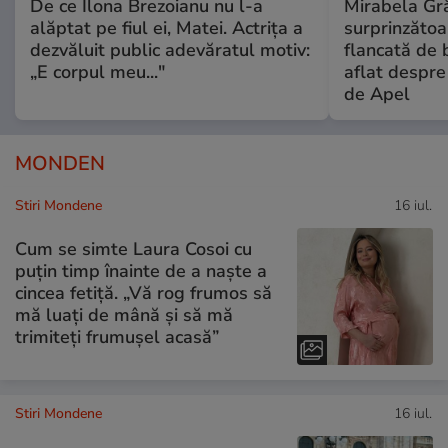
De ce Ilona Brezoianu nu l-a
Mirabela Gră
alăptat pe fiul ei, Matei. Actrița a
surprinzătoar
dezvăluit public adevăratul motiv:
flancată de 
„E corpul meu..."
aflat despre
de Apel
MONDEN
Stiri Mondene
16 iul.
Cum se simte Laura Cosoi cu
puțin timp înainte de a naște a
cincea fetiță. „Vă rog frumos să
mă luați de mână și să mă
trimiteți frumușel acasă”
Stiri Mondene
16 iul.