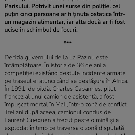
Parisului. Potrivit unei surse din poliţie. cel
puţin cinci persoane ar fi ţinute ostatice într-
un magazin alimentar, iar alte două ar fi fost
ucise în schimbul de focuri.
***
Decizia guvernului de la La Paz nu este
întâmplătoare. În istoria de 36 de ani a
competiţiei existând destule incidente armate
pe traseul ei atunci când se desfăşura în Africa.
În 1991, de pildă, Charles Cabannes, pilot
francez al unui camion de asistenţă, a fost
împuşcat mortal în Mali, într-o zonă de conflict.
Trei ani după aceea, camionul condus de
Laurent Gueguen a trecut peste o mină şi a
explodat în timp ce traversa o zonă disputată