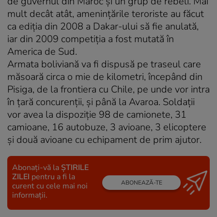
de guvernul din Maroc şi un grup de rebeli. Mai
mult decât atât, ameninţările teroriste au făcut
ca ediţia din 2008 a Dakar-ului să fie anulată,
iar din 2009 competiţia a fost mutată în
America de Sud.
Armata boliviană va fi dispusă pe traseul care
măsoară circa o mie de kilometri, începând din
Pisiga, de la frontiera cu Chile, pe unde vor intra
în țară concurenții, și până la Avaroa. Soldaţii
vor avea la dispoziție 98 de camionete, 31
camioane, 16 autobuze, 3 avioane, 3 elicoptere
și două avioane cu echipament de prim ajutor.
Abonați-vă la
ȘTIRILE
ZILEI
pentru a fi la
ABONEAZĂ-TE
curent cu cele mai noi
informații.