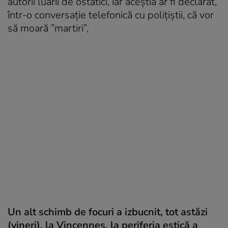
autorii luării de ostatici, iar aceştia ar fi declarat,
într-o conversaţie telefonică cu poliţiştii, că vor
să moară ”martiri”,
Un alt schimb de focuri a izbucnit, tot astăzi
(vineri), la Vincennes, la periferia estică a