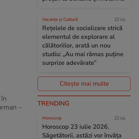
Vacanțe și Cultură
22 iul.
Rețelele de socializare strică
elementul de explorare al
călătoriilor, arată un nou
studiu: „Au mai rămas puține
surprize adevărate”
Citește mai multe
 în
TRENDING
arman –
Horoscop
22 iul.
Horoscop 23 iulie 2026.
Săgetătorii, astăzi vor învăța