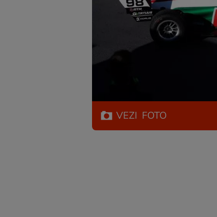
VEZI
FOTO