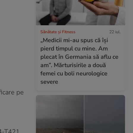
Sănătate și Fitness
22 iul.
„Medicii mi-au spus că își
pierd timpul cu mine. Am
plecat în Germania să aflu ce
am”. Mărturisirile a două
femei cu boli neurologice
severe
ficare pe
F4-T421.