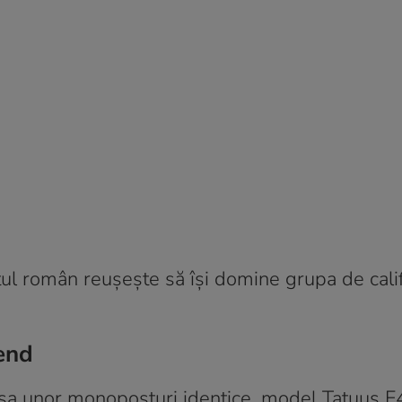
tul român reușește să își domine grupa de cali
end
anșa unor monoposturi identice, model Tatuus 