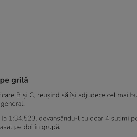
 pe grilă
ficare B și C, reușind să își adjudece cel mai b
 general.
l la 1:34,523, devansându-l cu doar 4 sutimi p
asat pe doi în grupă.