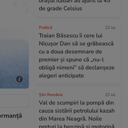
orașul italian au ajuns la 45
de grade Celsius
Politică
22 iul.
Traian Băsescu îi cere lui
Nicușor Dan să se grăbească
cu a doua desemnare de
premier și spune că „nu-l
obligă nimeni” să declanșeze
alegeri anticipate
Știri România
22 iul.
Val de scumpiri la pompă din
cauza sistării petrolului kazah
formanță
din Marea Neagră. Noile
prețuri la benzină și motorină