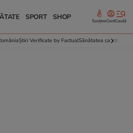
ĂTATE
SPORT
SHOP
Susține
Cont
Caută
Sănătate și Fitness
ce
 culinare
-România
Știri Verificate by Factual
Sănătatea ca stil de vi
 și legume
rea plantelor