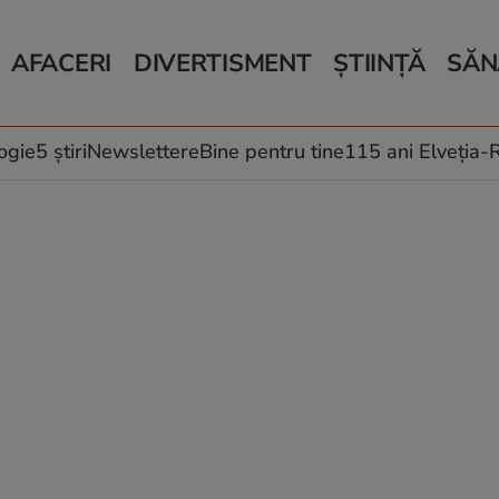
AFACERI
DIVERTISMENT
ȘTIINȚĂ
SĂN
Bani și Afaceri
Monden
Știri Știință
Știri 
Auto
Horoscop
Schimbări climati
Relații
Locuri de muncă
Muzică și Filme
Rețete
ogie
5 știri
Newslettere
Bine pentru tine
115 ani Elveția
Imobiliare.ro
Vacanțe și Cultură
Fructe
eJobs.ro
Îngriji