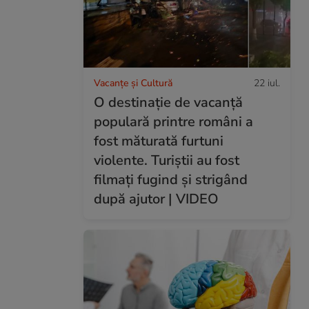
Vacanțe și Cultură
22 iul.
O destinație de vacanță
populară printre români a
fost măturată furtuni
violente. Turiștii au fost
filmați fugind și strigând
după ajutor | VIDEO