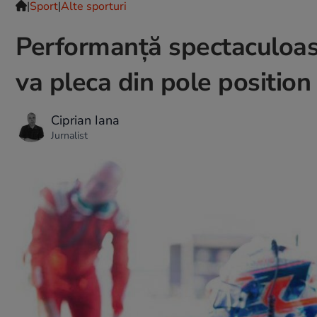
|
Sport
|
Alte sporturi
Performanță spectaculoas
va pleca din pole position
Ciprian Iana
Jurnalist