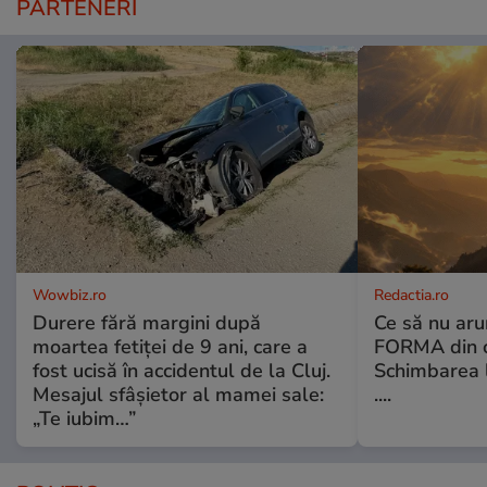
PARTENERI
Wowbiz.ro
Redactia.ro
Durere fără margini după
Ce să nu aru
moartea fetiței de 9 ani, care a
FORMA din c
fost ucisă în accidentul de la Cluj.
Schimbarea l
Mesajul sfâșietor al mamei sale:
....
„Te iubim…”