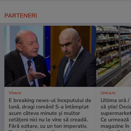
PARTENERI
Viva.ro
Unica.ro
E breaking news-ul începutului de
Ultima oră / 
lună, dragi români! S-a întâmplat
să știe! Deci
acum câteva minute și multor
supermarketu
cetățeni nici nu le vine să creadă.
Ce urmează s
Fără ezitare, cu un ton imperativ,
magazine în 