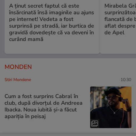
A ținut secret faptul că este
Mirabela Gră
însărcinată însă imaginile au ajuns
surprinzătoar
pe internet! Vedeta a fost
flancată de 
surprinsă pe stradă, iar burtica de
aflat despre
gravidă dovedește că va deveni în
de Apel
curând mamă
MONDEN
Stiri Mondene
10:30
Cum a fost surprins Cabral în
club, după divorțul de Andreea
Ibacka. Noua iubită și-a făcut
apariția în peisaj