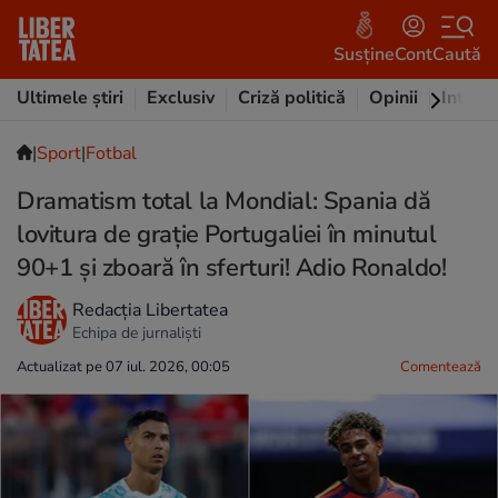
Susține
Cont
Caută
Ultimele știri
Exclusiv
Criză politică
Opinii
Intervi
|
Sport
|
Fotbal
Dramatism total la Mondial: Spania dă
lovitura de grație Portugaliei în minutul
90+1 și zboară în sferturi! Adio Ronaldo!
Redacția Libertatea
Echipa de jurnaliști
Actualizat pe 07 iul. 2026, 00:05
Comentează