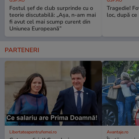
GSP.RO
GSP.RO
Fostul șef de club surprinde cu o
Tragedie! Fo
teorie discutabilă: „Așa, n-am mai
loc, după ce 
fi avut cel mai scump curent din
Uniunea Europeană”
PARTENERI
Libertateapentrufemei.ro
Avantaje.ro