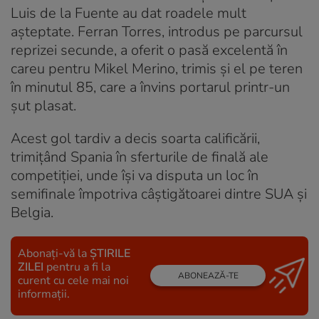
Luis de la Fuente au dat roadele mult
așteptate. Ferran Torres, introdus pe parcursul
reprizei secunde, a oferit o pasă excelentă în
careu pentru Mikel Merino, trimis și el pe teren
în minutul 85, care a învins portarul printr-un
șut plasat.
Acest gol tardiv a decis soarta calificării,
trimițând Spania în sferturile de finală ale
competiției, unde își va disputa un loc în
semifinale împotriva câștigătoarei dintre SUA și
Belgia.
Abonați-vă la
ȘTIRILE
ZILEI
pentru a fi la
ABONEAZĂ-TE
curent cu cele mai noi
informații.