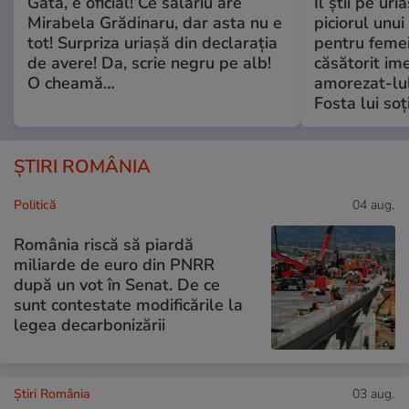
Gata, e oficial! Ce salariu are
Îl știi pe ur
Mirabela Grădinaru, dar asta nu e
piciorul unui
tot! Surpriza uriașă din declarația
pentru femei
de avere! Da, scrie negru pe alb!
căsătorit ime
O cheamă…
amorezat-lul
Fosta lui soț
ȘTIRI ROMÂNIA
Politică
04 aug.
România riscă să piardă
miliarde de euro din PNRR
după un vot în Senat. De ce
sunt contestate modificările la
legea decarbonizării
Știri România
03 aug.