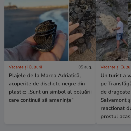
Vacanțe și Cultură
05 aug.
Vacanțe și Cultu
Plajele de la Marea Adriatică,
Un turist a 
acoperite de dischete negre din
pe Transfăgă
plastic: „Sunt un simbol al poluării
de dragoste 
care continuă să amenințe”
Salvamont și
reacționat du
prostul acas