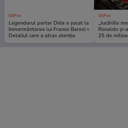
GSP.ro
GSP.ro
Legendarul portar Dida a șocat la
„Jucăriile me
înmormântarea lui Franco Baresi »
Ronaldo și-a
Detaliul care a atras atenția
25 de milioa