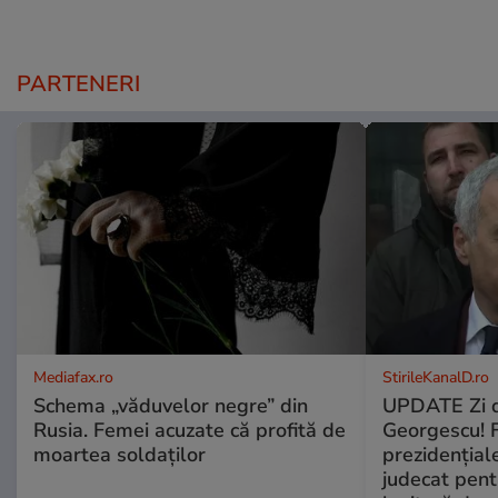
PARTENERI
Mediafax.ro
StirileKanalD.ro
Schema „văduvelor negre” din
UPDATE Zi d
Rusia. Femei acuzate că profită de
Georgescu! F
moartea soldaților
prezidențiale
judecat pent