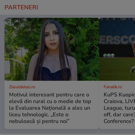
PARTENERI
ZiaruldeIasi.ro
Fanatik.ro
Motivul interesant pentru care o
KuPS Kuopio
elevă din rural cu o medie de top
Craiova, LI
la Evaluarea Națională a ales un
League, turu
liceu tehnologic. „Este o
off, dar car
nebuloasă și pentru noi”
Conference?