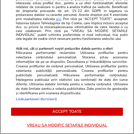
interesele si/sau profilul dvs., pentru a va oferi functionalitati aferente
SM sunt gata la Avioane
retelelor de socializare si pentru a analiza traficul pe website. Beneficiati
de drepturile prevazute de art. 15-22 din GDPR in legatura cu
Craiova, după 6 ani de la
prelucrarea datelor cu caracter personal. Aceste drepturi pot fi exercitate
prin modalitatea indicata
aici
. Prin click pe “ACCEPT TOATE”, acceptati
semnarea contractului cu MApN
folosirea tuturor Tehnologiilor de tip Cookie, care implica inclusiv acceptul
dvs. cu privire la stocarea/accesarea informatiilor de catre Vendor-ii cu
care colaboram. Prin click pe “VREAU SA MODIFIC SETARILE
INDIVIDUAL” puteti schimba preferintele in mod individual, mai putin
cele legate de cookie strict necesare pentru functionarea website-ului.
Știri România
07:40
Atât noi, cât și partenerii noștri prelucrăm datele pentru a oferi:
Măsurarea performanței reclamelor. Utilizarea profilurilor pentru
10.000.000 de euro pentru
selectarea conținutului personalizat. Stocarea și/sau accesarea
informațiilor de pe un dispozitiv. Dezvoltarea și îmbunătățirea serviciilor.
protejarea castorului și a
Crearea profilurilor de conținut personalizat. Utilizarea profilurilor pentru
selectarea publicității personalizate. Crearea profilurilor pentru
păsărilor rare. Ministerul
publicitate personalizată. Măsurarea performanței conținutului.
Înțelegerea publicului prin statistici sau combinații de date din surse
Mediului caută parteneri pentru
diferite. Utilizarea datelor limitate pentru a selecta conținutul. Utilizarea
biodiversitate
de date limitate pentru a selecta publicitatea. Date precise de geolocație
și identificarea prin scanarea dispozitivului.
Listă parteneri (furnizori)
Opinii
05 aug.
ACCEPT TOATE
VREAU SA MODIFIC SETARILE INDIVIDUAL
Auziți balastierele găinarilor