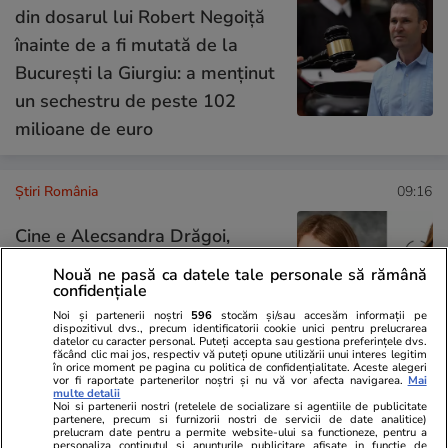
din dosarul lui Robert Negoiță
înainte de a fi mutată de la
București la Giurgiu: a menținut
un sechestru de peste 102
milioane de euro
Știri România
09:16
Cine e Alecsandra Drăgoi,
românca din Londra care a
Nouă ne pasă ca datele tale personale să rămână
semnat fotografia oficială a
confidențiale
premierului Marii Britanii
Noi și partenerii noștri
596
stocăm și/sau accesăm informații pe
dispozitivul dvs., precum identificatorii cookie unici pentru prelucrarea
datelor cu caracter personal. Puteți accepta sau gestiona preferințele dvs.
făcând clic mai jos, respectiv vă puteți opune utilizării unui interes legitim
în orice moment pe pagina cu politica de confidențialitate. Aceste alegeri
vor fi raportate partenerilor noștri și nu vă vor afecta navigarea.
Mai
multe detalii
Știri România
09:08
Noi si partenerii nostri (retelele de socializare si agentiile de publicitate
partenere, precum si furnizorii nostri de servicii de date analitice)
prelucram date pentru a permite website-ului sa functioneze, pentru a
Primele două avioane IAR-99
personaliza continutul si anunturile publicitare afisate in functie de