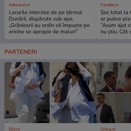
Adevarul.ro
Fanatik.ro
Locurile interzise de pe țărmul
Șoc total la
Dunării, dispărute sub ape.
ar putea ple
„Grănicerii au ordin să împuște pe
”Acum ajut c
oricine se apropie de maluri”
nu știu. Cât 
PARTENERI
Elle.ro
Unica.ro