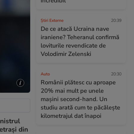
incredibil
Știri Externe
20:39
De ce atacă Ucraina nave
iraniene? Teheranul confirmă
loviturile revendicate de
Volodimir Zelenski
Auto
20:30
Românii plătesc cu aproape
20% mai mult pe unele
mașini second-hand. Un
studiu arată cum te păcălește
kilometrajul dat înapoi
nistrul
etrași din