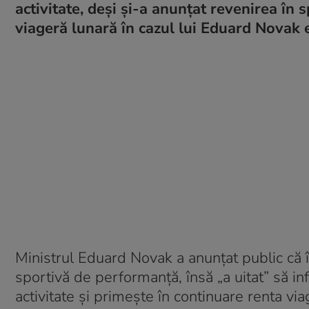
activitate, deşi şi-a anunţat revenirea î
viageră lunară în cazul lui Eduard Novak e
Ministrul Eduard Novak a anunţat public că î
sportivă de performanţă, însă „a uitat” să i
activitate şi primeşte în continuare renta vi