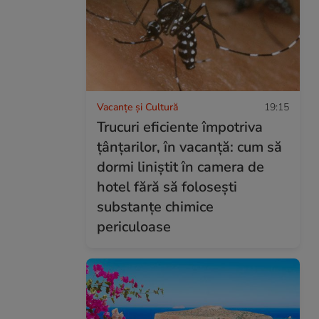
Vacanțe și Cultură
19:15
Trucuri eficiente împotriva
țânțarilor, în vacanță: cum să
dormi liniștit în camera de
hotel fără să folosești
substanțe chimice
periculoase