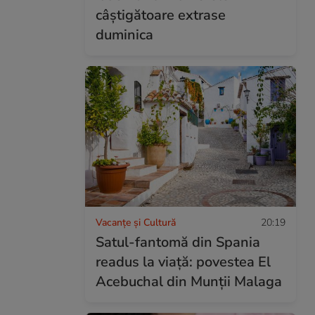
câștigătoare extrase
duminica
Vacanțe și Cultură
20:19
Satul-fantomă din Spania
readus la viață: povestea El
Acebuchal din Munții Malaga