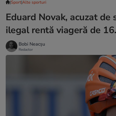
|
Sport
|
Alte sporturi
Eduard Novak, acuzat de si
ilegal rentă viageră de 16
Bobi Neacșu
Redactor