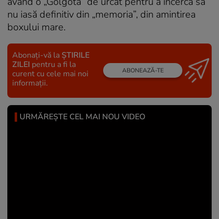
având o „Golgotă” de urcat pentru a încerca să
nu iasă definitiv din „memoria”, din amintirea
boxului mare.
Abonați-vă la
ȘTIRILE
ZILEI
pentru a fi la
ABONEAZĂ-TE
curent cu cele mai noi
informații.
URMĂREȘTE CEL MAI NOU VIDEO