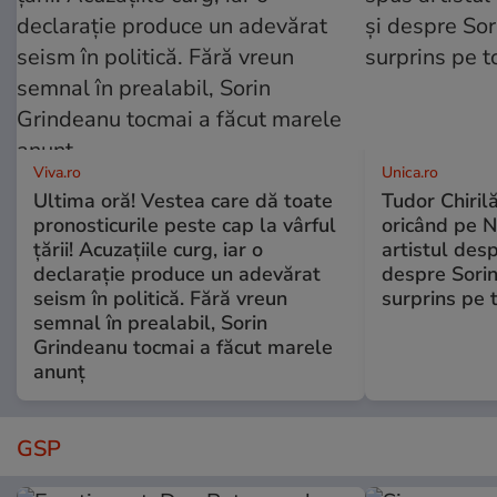
Viva.ro
Unica.ro
Ultima oră! Vestea care dă toate
Tudor Chiril
pronosticurile peste cap la vârful
oricând pe N
țării! Acuzațiile curg, iar o
artistul desp
declarație produce un adevărat
despre Sorin
seism în politică. Fără vreun
surprins pe 
semnal în prealabil, Sorin
Grindeanu tocmai a făcut marele
anunț
GSP