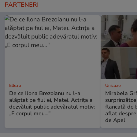
PARTENERI
Elle.ro
Unica.ro
De ce Ilona Brezoianu nu l-a
Mirabela Gră
alăptat pe fiul ei, Matei. Actrița a
surprinzătoar
dezvăluit public adevăratul motiv:
flancată de 
„E corpul meu..."
aflat despre
de Apel