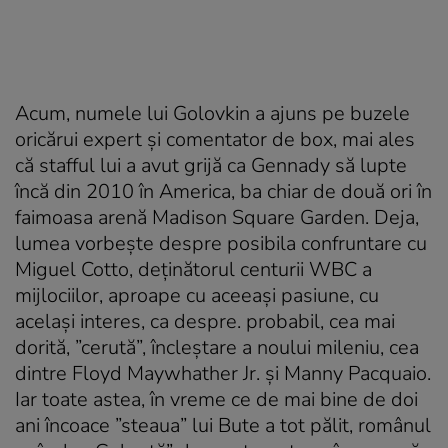
Acum, numele lui Golovkin a ajuns pe buzele
oricărui expert şi comentator de box, mai ales
că stafful lui a avut grijă ca Gennady să lupte
încă din 2010 în America, ba chiar de două ori în
faimoasa arenă Madison Square Garden. Deja,
lumea vorbeşte despre posibila confruntare cu
Miguel Cotto, deţinătorul centurii WBC a
mijlociilor, aproape cu aceeaşi pasiune, cu
acelaşi interes, ca despre. probabil, cea mai
dorită, ”cerută”, încleştare a noului mileniu, cea
dintre Floyd Maywhather Jr. şi Manny Pacquaio.
Iar toate astea, în vreme ce de mai bine de doi
ani încoace ”steaua” lui Bute a tot pălit, românul