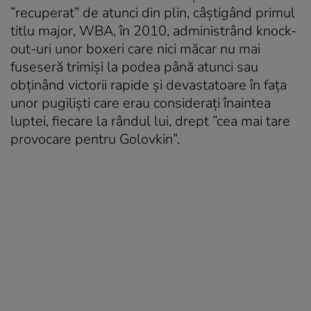
”recuperat” de atunci din plin, câştigând primul
titlu major, WBA, în 2010, administrând knock-
out-uri unor boxeri care nici măcar nu mai
fuseseră trimişi la podea până atunci sau
obţinând victorii rapide şi devastatoare în faţa
unor pugilişti care erau consideraţi înaintea
luptei, fiecare la rândul lui, drept ”cea mai tare
provocare pentru Golovkin”.