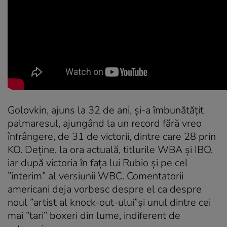
Golovkin, ajuns la 32 de ani, şi-a îmbunătăţit
palmaresul, ajungând la un record fără vreo
înfrângere, de 31 de victorii, dintre care 28 prin
KO. Deţine, la ora actuală, titlurile WBA şi IBO,
iar după victoria în faţa lui Rubio şi pe cel
”interim” al versiunii WBC. Comentatorii
americani deja vorbesc despre el ca despre
noul ”artist al knock-out-ului”şi unul dintre cei
mai ”tari” boxeri din lume, indiferent de