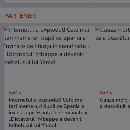
PARTENERI
GSP.ro
GSP.ro
Internetul a explodat! Cele mai
Cauza morții
tari meme-uri după ce Spania a
a dezvăluit 
învins-o pe Franța în semifinale »
„Dictatorul” Mbappe a devenit
bebelușul lui Yamal