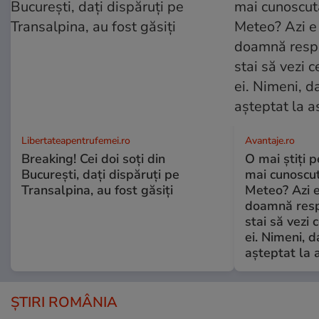
Libertateapentrufemei.ro
Avantaje.ro
Breaking! Cei doi soți din
O mai știți 
București, dați dispăruți pe
mai cunoscu
Transalpina, au fost găsiți
Meteo? Azi e
doamnă respe
stai să vezi 
ei. Nimeni, d
așteptat la 
ȘTIRI ROMÂNIA