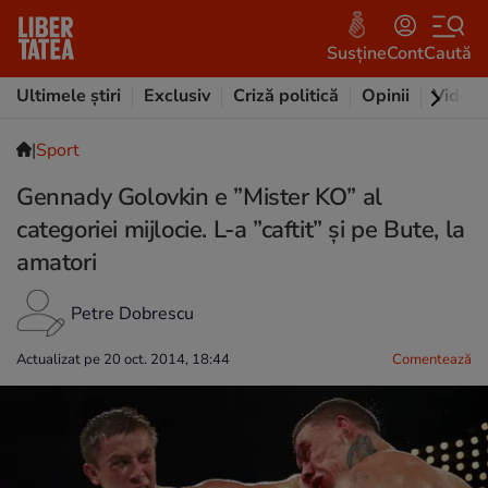
Susține
Cont
Caută
Ultimele știri
Exclusiv
Criză politică
Opinii
Video
|
Sport
Gennady Golovkin e ”Mister KO” al
categoriei mijlocie. L-a ”caftit” și pe Bute, la
amatori
Petre Dobrescu
Actualizat pe 20 oct. 2014, 18:44
Comentează