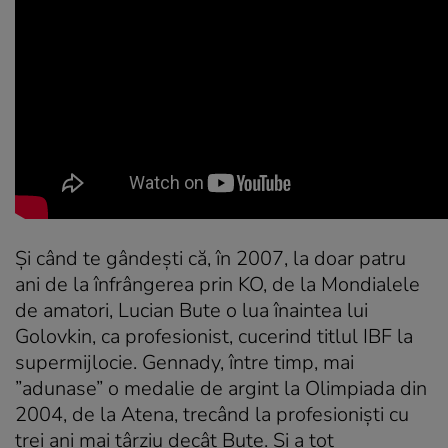
Şi când te gândeşti că, în 2007, la doar patru
ani de la înfrângerea prin KO, de la Mondialele
de amatori, Lucian Bute o lua înaintea lui
Golovkin, ca profesionist, cucerind titlul IBF la
supermijlocie. Gennady, între timp, mai
”adunase” o medalie de argint la Olimpiada din
2004, de la Atena, trecând la profesionişti cu
trei ani mai târziu decât Bute. Şi a tot