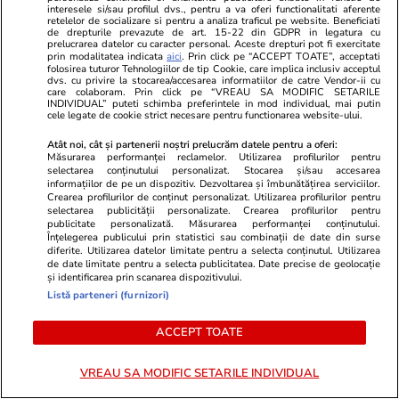
interesele si/sau profilul dvs., pentru a va oferi functionalitati aferente
retelelor de socializare si pentru a analiza traficul pe website. Beneficiati
de drepturile prevazute de art. 15-22 din GDPR in legatura cu
prelucrarea datelor cu caracter personal. Aceste drepturi pot fi exercitate
prin modalitatea indicata
aici
. Prin click pe “ACCEPT TOATE”, acceptati
folosirea tuturor Tehnologiilor de tip Cookie, care implica inclusiv acceptul
dvs. cu privire la stocarea/accesarea informatiilor de catre Vendor-ii cu
care colaboram. Prin click pe “VREAU SA MODIFIC SETARILE
INDIVIDUAL” puteti schimba preferintele in mod individual, mai putin
cele legate de cookie strict necesare pentru functionarea website-ului.
Horoscop
17 iul.
Lifestyle
Atât noi, cât și partenerii noștri prelucrăm datele pentru a oferi:
Horoscop 18 iulie 2026.
Orașul din E
Măsurarea performanței reclamelor. Utilizarea profilurilor pentru
selectarea conținutului personalizat. Stocarea și/sau accesarea
Vărsătorii ar vrea să răstoarne
interzis să 
informațiilor de pe un dispozitiv. Dezvoltarea și îmbunătățirea serviciilor.
Crearea profilurilor de conținut personalizat. Utilizarea profilurilor pentru
termenii unei înțelegeri, să
plouă: se apl
selectarea publicității personalizate. Crearea profilurilor pentru
publicitate personalizată. Măsurarea performanței conținutului.
modifice un acord care nu le mai
claxonat de
Înțelegerea publicului prin statistici sau combinații de date din surse
diferite. Utilizarea datelor limitate pentru a selecta conținutul. Utilizarea
convine
de date limitate pentru a selecta publicitatea. Date precise de geolocație
și identificarea prin scanarea dispozitivului.
Listă parteneri (furnizori)
Horoscop
17 iul.
ACCEPT TOATE
Horoscop 18 iulie 2026.
VREAU SA MODIFIC SETARILE INDIVIDUAL
Vărsătorii ar vrea să răstoarne