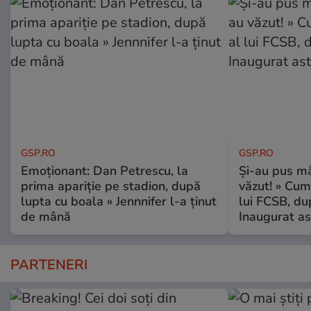
GSP.RO
GSP.RO
Emoționant: Dan Petrescu, la
Și-au pus mâ
prima apariție pe stadion, după
văzut! » Cum
lupta cu boala » Jennnifer l-a ținut
lui FCSB, du
de mână
Inaugurat as
PARTENERI