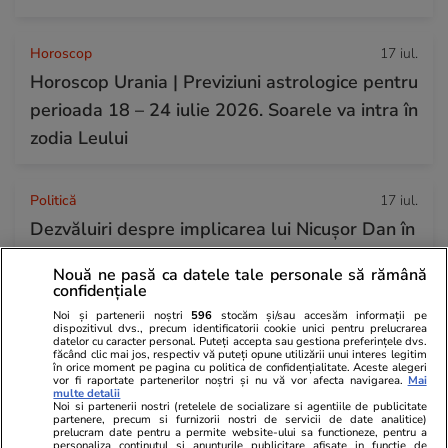
Horoscop
17 iul.
Horoscop Urania | Previziuni astrologice pentru
perioada 18 – 24 iulie 2026. Soarele va intra în
zodia Leului
Politică
17 iul.
Dezvăluiri despre implicarea lui Nicușor Dan în
revolta din PNL. Robert Sighiartău:
Nouă ne pasă ca datele tale personale să rămână
președintele a participat la întâlniri cu
confidențiale
gruparea Veștea
Noi și partenerii noștri
596
stocăm și/sau accesăm informații pe
dispozitivul dvs., precum identificatorii cookie unici pentru prelucrarea
datelor cu caracter personal. Puteți accepta sau gestiona preferințele dvs.
făcând clic mai jos, respectiv vă puteți opune utilizării unui interes legitim
în orice moment pe pagina cu politica de confidențialitate. Aceste alegeri
vor fi raportate partenerilor noștri și nu vă vor afecta navigarea.
Mai
multe detalii
Noi si partenerii nostri (retelele de socializare si agentiile de publicitate
partenere, precum si furnizorii nostri de servicii de date analitice)
prelucram date pentru a permite website-ului sa functioneze, pentru a
personaliza continutul si anunturile publicitare afisate in functie de