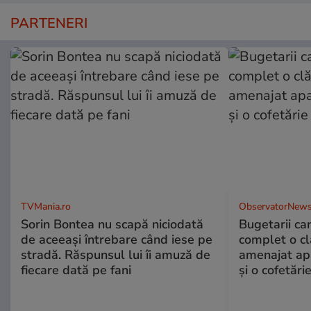
PARTENERI
TVMania.ro
ObservatorNews
Sorin Bontea nu scapă niciodată
Bugetarii ca
de aceeași întrebare când iese pe
complet o clă
stradă. Răspunsul lui îi amuză de
amenajat ap
fiecare dată pe fani
și o cofetări