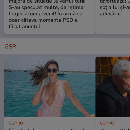
majoră de situație la vârful țării!
divorțează! C
S-au speculat multe, dar știrea
soția lui și-
fulger acum a venit! În urmă cu
adevărat”
doar câteva momente PSD a
făcut anunțul
GSP
GSP.RO
GSP.RO