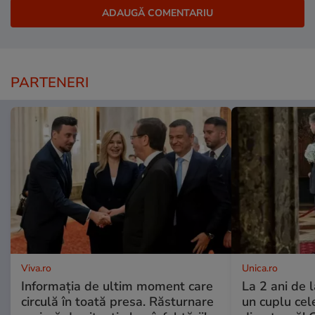
PARTENERI
Viva.ro
Unica.ro
Informația de ultim moment care
La 2 ani de 
circulă în toată presa. Răsturnare
un cuplu ce