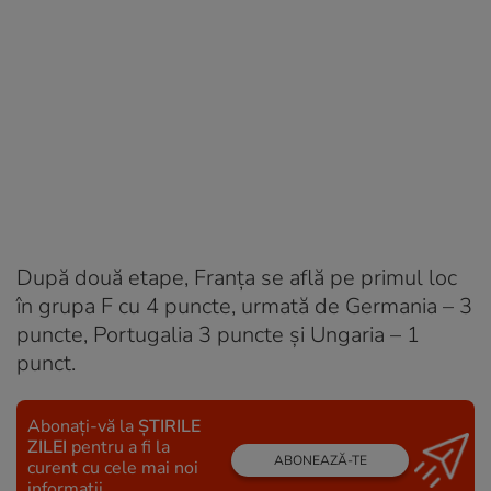
După două etape, Franța se află pe primul loc
în grupa F cu 4 puncte, urmată de Germania – 3
puncte, Portugalia 3 puncte și Ungaria – 1
punct.
Abonați-vă la
ȘTIRILE
ZILEI
pentru a fi la
ABONEAZĂ-TE
curent cu cele mai noi
informații.