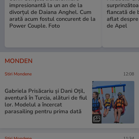
impresionantă la un an de la
surprinzătoar
divorțul de Daiana Anghel. Cum
flancată de 
arată acum fostul concurent de la
aflat despre
Power Couple. Foto
de Apel
MONDEN
Stiri Mondene
12:08
Gabriela Prisăcariu și Dani Oțil,
aventură în Turcia, alături de fiul
lor. Modelul a încercat
parasailing pentru prima dată
Stiri Mondene
11:34