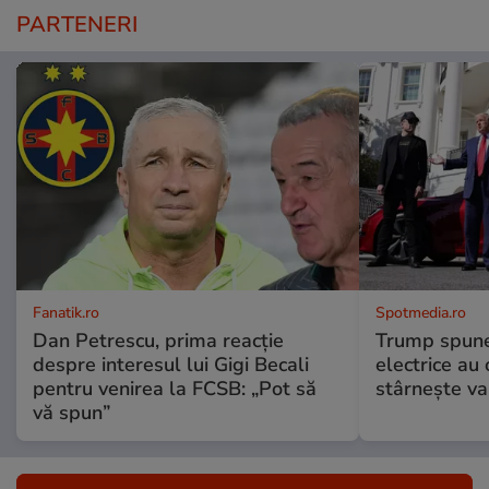
PARTENERI
Fanatik.ro
Spotmedia.ro
Dan Petrescu, prima reacție
Trump spune 
despre interesul lui Gigi Becali
electrice au 
pentru venirea la FCSB: „Pot să
stârnește val
vă spun”