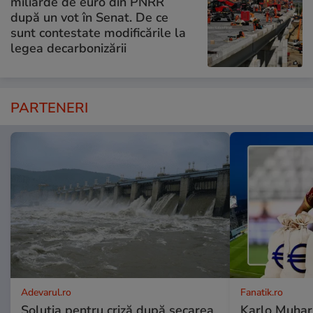
miliarde de euro din PNRR
după un vot în Senat. De ce
sunt contestate modificările la
legea decarbonizării
PARTENERI
Adevarul.ro
Fanatik.ro
Soluția pentru criză după secarea
Karlo Muhar,