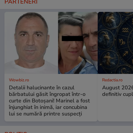
PARTENERI
Wowbiz.ro
Redactia.ro
Detalii halucinante în cazul
August 2026
bărbatului găsit îngropat într-o
definitiv cup
curte din Botoșani! Marinel a fost
înjunghiat în inimă, iar concubina
lui se numără printre suspecți