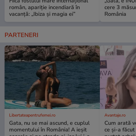
Fiica fostului mare internațional
„Gata, e IN
român, apariție incendiară în
cere 3 măsu
vacanță: „Ibiza și magia ei”
România
PARTENERI
Libertateapentrufemei.ro
Avantaje.ro
Gata, nu se mai ascund, e cuplul
Cum arată v
momentului în România! A ieșit
ce și-a făcut