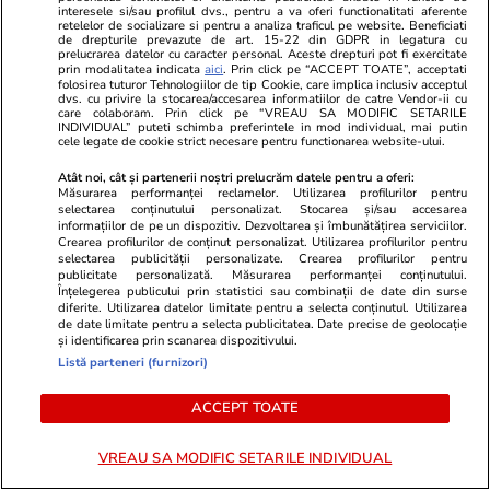
interesele si/sau profilul dvs., pentru a va oferi functionalitati aferente
Două barje au fost scufundate
retelelor de socializare si pentru a analiza traficul pe website. Beneficiati
de drepturile prevazute de art. 15-22 din GDPR in legatura cu
controlat în Dunăre, într-o
prelucrarea datelor cu caracter personal. Aceste drepturi pot fi exercitate
prin modalitatea indicata
aici
. Prin click pe “ACCEPT TOATE”, acceptati
operațiune de 11 ore. Miza:
folosirea tuturor Tehnologiilor de tip Cookie, care implica inclusiv acceptul
dvs. cu privire la stocarea/accesarea informatiilor de catre Vendor-ii cu
nivelul apei la Cernavodă |
care colaboram. Prin click pe “VREAU SA MODIFIC SETARILE
INDIVIDUAL” puteti schimba preferintele in mod individual, mai putin
cele legate de cookie strict necesare pentru functionarea website-ului.
VIDEO
Atât noi, cât și partenerii noștri prelucrăm datele pentru a oferi:
Măsurarea performanței reclamelor. Utilizarea profilurilor pentru
selectarea conținutului personalizat. Stocarea și/sau accesarea
Știri România
10:39
informațiilor de pe un dispozitiv. Dezvoltarea și îmbunătățirea serviciilor.
Crearea profilurilor de conținut personalizat. Utilizarea profilurilor pentru
ANM a emis pentru sâmbătă
selectarea publicității personalizate. Crearea profilurilor pentru
publicitate personalizată. Măsurarea performanței conținutului.
noi avertizări de fenomene
Înțelegerea publicului prin statistici sau combinații de date din surse
diferite. Utilizarea datelor limitate pentru a selecta conținutul. Utilizarea
meteo extreme: furtuni
de date limitate pentru a selecta publicitatea. Date precise de geolocație
puternice, dar și caniculă în
și identificarea prin scanarea dispozitivului.
Listă parteneri (furnizori)
următoarele ore
ACCEPT TOATE
Știri România
10:00
VREAU SA MODIFIC SETARILE INDIVIDUAL
Cum producea Ceaușescu