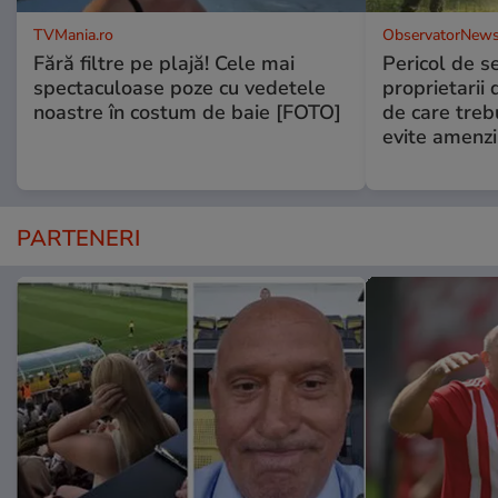
TVMania.ro
ObservatorNews
Fără filtre pe plajă! Cele mai
Pericol de s
spectaculoase poze cu vedetele
proprietarii 
noastre în costum de baie [FOTO]
de care treb
evite amenzi
PARTENERI