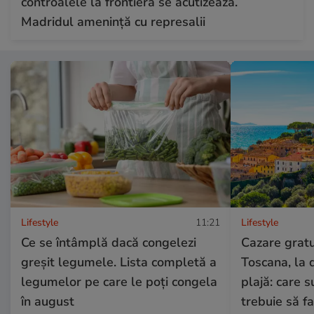
controalele la frontieră se acutizează.
Madridul amenință cu represalii
Lifestyle
11:21
Lifestyle
Ce se întâmplă dacă congelezi
Cazare gratui
greșit legumele. Lista completă a
Toscana, la 
legumelor pe care le poți congela
plajă: care su
în august
trebuie să fa