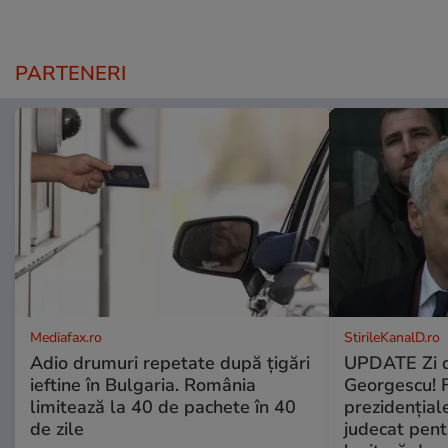
PARTENERI
Mediafax.ro
StirileKanalD.ro
Adio drumuri repetate după țigări
UPDATE Zi d
ieftine în Bulgaria. România
Georgescu! F
limitează la 40 de pachete în 40
prezidențiale
de zile
judecat pent