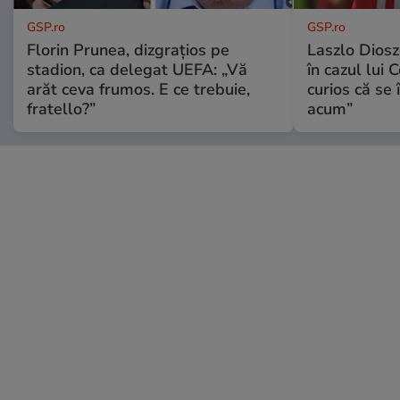
GSP.ro
GSP.ro
Florin Prunea, dizgrațios pe
Laszlo Diosz
stadion, ca delegat UEFA: „Vă
în cazul lui 
arăt ceva frumos. E ce trebuie,
curios că se
fratello?”
acum”