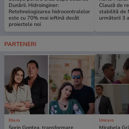
Dunării. Hidroinginer:
Clauză de re
Retehnologizarea hidrocentralelor
stabilită de
este cu 70% mai ieftină decât
următorii 3 a
proiectele noi
PARTENERI
Elle.ro
Unica.ro
Sorin Gonțea, transformare
Mirabela Gră