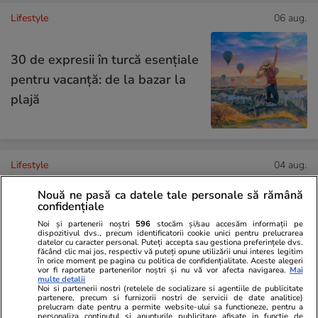
Lifestyle
06 aug.
30 de expresii în turcă esențiale
pentru vacanță: de la bazar la
plajă
Lifestyle
04 aug.
Nouă ne pasă ca datele tale personale să rămână
confidențiale
Cum se scrie corect: bineînțeles
Noi și partenerii noștri
596
stocăm și/sau accesăm informații pe
dispozitivul dvs., precum identificatorii cookie unici pentru prelucrarea
sau bine înțeles
datelor cu caracter personal. Puteți accepta sau gestiona preferințele dvs.
făcând clic mai jos, respectiv vă puteți opune utilizării unui interes legitim
în orice moment pe pagina cu politica de confidențialitate. Aceste alegeri
vor fi raportate partenerilor noștri și nu vă vor afecta navigarea.
Mai
multe detalii
Noi si partenerii nostri (retelele de socializare si agentiile de publicitate
partenere, precum si furnizorii nostri de servicii de date analitice)
prelucram date pentru a permite website-ului sa functioneze, pentru a
Știri România
11:20
personaliza continutul si anunturile publicitare afisate in functie de