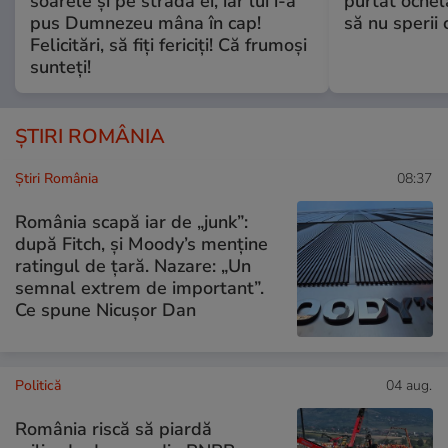
soarele și pe strada ei, iar lui i-a
purtat ochel
pus Dumnezeu mâna în cap!
să nu sperii c
Felicitări, să fiți fericiți! Că frumoși
sunteți!
ȘTIRI ROMÂNIA
Știri România
08:37
România scapă iar de „junk”:
după Fitch, și Moody’s menține
ratingul de țară. Nazare: „Un
semnal extrem de important”.
Ce spune Nicușor Dan
Politică
04 aug.
România riscă să piardă