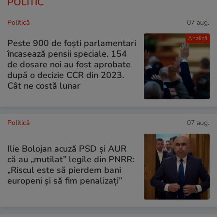
POLITIC
Politică
07 aug.
Analiză
Peste 900 de foști parlamentari
încasează pensii speciale. 154
de dosare noi au fost aprobate
după o decizie CCR din 2023.
Cât ne costă lunar
Politică
07 aug.
Ilie Bolojan acuză PSD și AUR
că au „mutilat” legile din PNRR:
„Riscul este să pierdem bani
europeni și să fim penalizați”