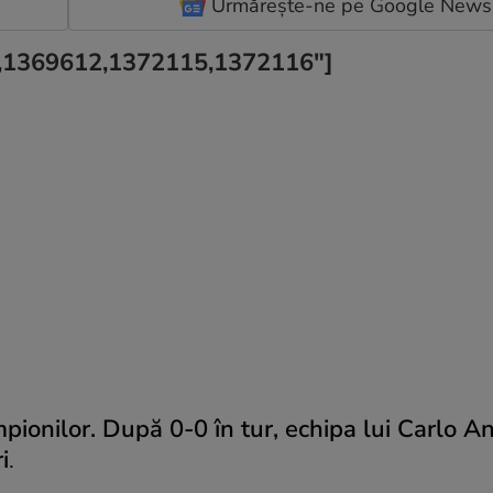
Urmărește-ne pe Google News
4,1369612,1372115,1372116"]
ionilor. După 0-0 în tur, echipa lui Carlo An
i
.