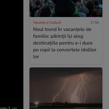
Vacanțe și Cultură
17:56
Noul trend în vacanțele de
familie: părinții își aleg
destinațiile pentru a-i duce
pe copii la concertele idolilor
lor
eran-2, cu