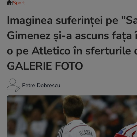
|
Sport
Imaginea suferinței pe ”S
Gimenez și-a ascuns fața î
o pe Atletico în sferturile 
GALERIE FOTO
Petre Dobrescu