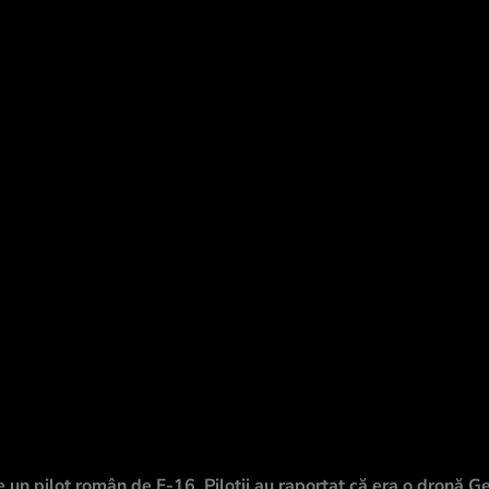
un pilot român de F-16. Piloții au raportat că era o dronă G