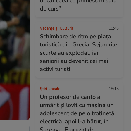
decât ceea ce primesc în sala
de curs”
Vacanțe și Cultură
18:43
Schimbare de ritm pe piața
turistică din Grecia. Sejururile
scurte au explodat, iar
seniorii au devenit cei mai
activi turiști
Știri Locale
18:15
Un profesor de canto a
urmărit și lovit cu mașina un
adolescent de pe o trotinetă
electrică, apoi l-a bătut, în
Suceava. E acuzat de