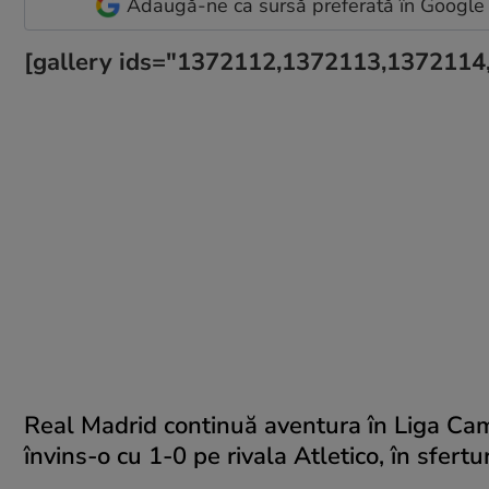
Adaugă-ne ca sursă preferată în Google
[gallery ids="1372112,1372113,137211
Real Madrid continuă aventura în Liga Camp
învins-o cu 1-0 pe rivala Atletico, în sfertur