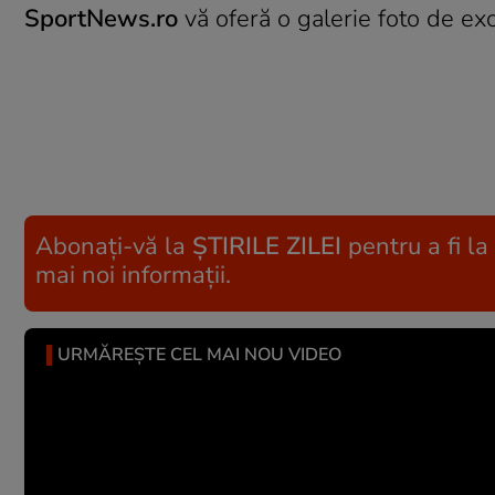
SportNews.ro
vă oferă o galerie foto de exc
Abonați-vă la
ȘTIRILE ZILEI
pentru a fi la
mai noi informații.
URMĂREȘTE CEL MAI NOU VIDEO