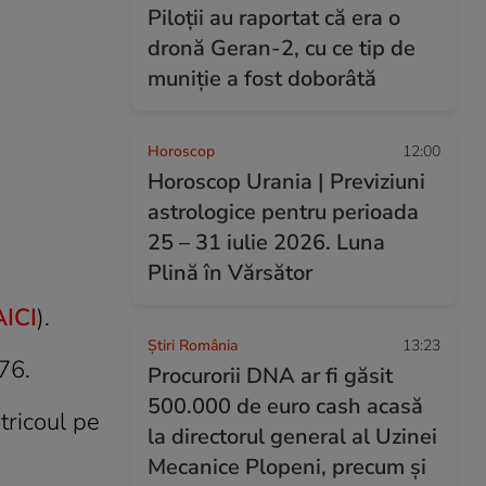
Piloții au raportat că era o
dronă Geran-2, cu ce tip de
muniție a fost doborâtă
Horoscop
12:00
Horoscop Urania | Previziuni
astrologice pentru perioada
25 – 31 iulie 2026. Luna
Plină în Vărsător
ICI
).
Știri România
13:23
76.
Procurorii DNA ar fi găsit
500.000 de euro cash acasă
tricoul pe
la directorul general al Uzinei
Mecanice Plopeni, precum și