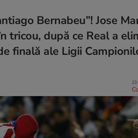
antiago Bernabeu”! Jose Ma
n tricou, după ce Real a eli
de finală ale Ligii Campionil
23 
C