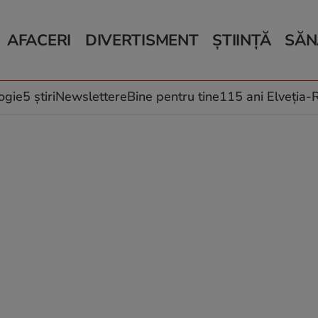
AFACERI
DIVERTISMENT
ȘTIINȚĂ
SĂN
Bani și Afaceri
Monden
Știri Știință
Știri 
Auto
Horoscop
Schimbări climati
Relații
Locuri de muncă
Muzică și Filme
Rețete
ogie
5 știri
Newslettere
Bine pentru tine
115 ani Elveția
Imobiliare.ro
Vacanțe și Cultură
Fructe
eJobs.ro
Îngriji