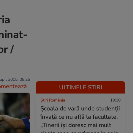
ria
minat-
or /
apr. 2015, 08:26
omentează
ULTIMELE ȘTIRI
Știri România
19:00
Școala de vară unde studenții
învață ce nu află la facultate.
„Tinerii își doresc mai mult