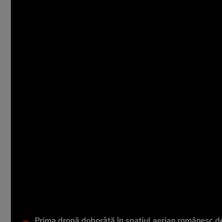
Prima dronă doborâtă în spațiul aerian românesc de 