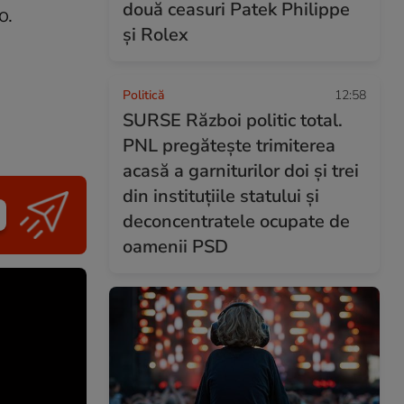
două ceasuri Patek Philippe
o.
și Rolex
Politică
12:58
SURSE Război politic total.
PNL pregătește trimiterea
acasă a garniturilor doi și trei
din instituțiile statului și
deconcentratele ocupate de
oamenii PSD