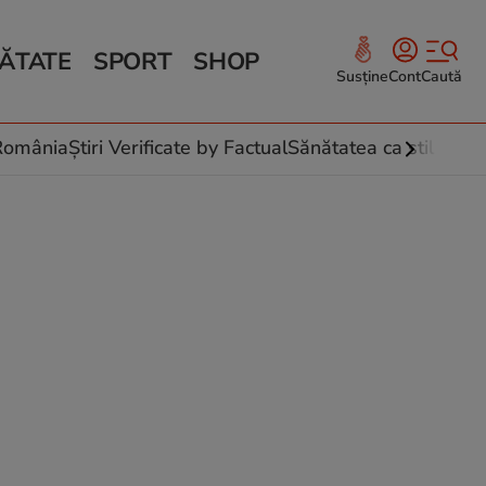
ĂTATE
SPORT
SHOP
Susține
Cont
Caută
Sănătate și Fitness
ce
 culinare
-România
Știri Verificate by Factual
Sănătatea ca stil de vi
 și legume
rea plantelor