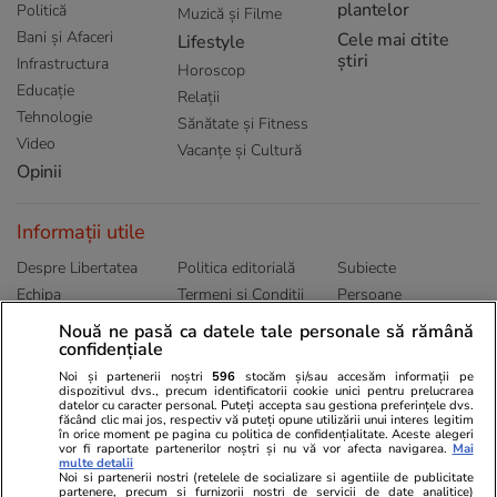
plantelor
Politică
Muzică și Filme
Bani și Afaceri
Cele mai citite
Lifestyle
știri
Infrastructura
Horoscop
Educație
Relații
Tehnologie
Sănătate și Fitness
Video
Vacanțe și Cultură
Opinii
Informații utile
Despre Libertatea
Politica editorială
Subiecte
Echipa
Termeni și Conditii
Persoane
Publicitate
Abonamente
Sitemap
Nouă ne pasă ca datele tale personale să rămână
confidențiale
Politica de
Autori
confidențialitate
Noi și partenerii noștri
596
stocăm și/sau accesăm informații pe
dispozitivul dvs., precum identificatorii cookie unici pentru prelucrarea
datelor cu caracter personal. Puteți accepta sau gestiona preferințele dvs.
Ringier România
făcând clic mai jos, respectiv vă puteți opune utilizării unui interes legitim
în orice moment pe pagina cu politica de confidențialitate. Aceste alegeri
vor fi raportate partenerilor noștri și nu vă vor afecta navigarea.
Mai
Libertatea pentru
ELLE
Locuri de muncă
multe detalii
femei
Noi si partenerii nostri (retelele de socializare si agentiile de publicitate
Gazeta Sporturilor
Imobiliare.ro
partenere, precum si furnizorii nostri de servicii de date analitice)