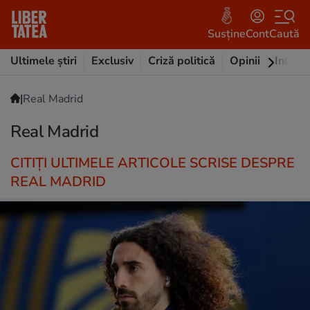
Susține
Cont
Caută
Ultimele știri
Exclusiv
Criză politică
Opinii
Intervi
|
Real Madrid
Real Madrid
CITIȚI ULTIMELE ARTICOLE SCRISE DESPRE
REAL MADRID