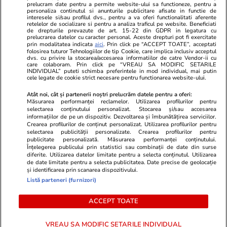
Unica.ro
prelucram date pentru a permite website-ului sa functioneze, pentru a
Stiri mondene
Jobradar24
personaliza continutul si anunturile publicitare afisate in functie de
Program TV
Calculator sarcina
Imoradar24
interesele si/sau profilul dvs., pentru a va oferi functionalitati aferente
retelelor de socializare si pentru a analiza traficul pe website. Beneficiati
Avantaje
Ajută Copiii
Colecții Libertatea
de drepturile prevazute de art. 15-22 din GDPR in legatura cu
prelucrarea datelor cu caracter personal. Aceste drepturi pot fi exercitate
prin modalitatea indicata
aici
. Prin click pe “ACCEPT TOATE”, acceptati
Pariază responsabil! Decizia ONJN nr. 821/25.09.2025.
folosirea tuturor Tehnologiilor de tip Cookie, care implica inclusiv acceptul
dvs. cu privire la stocarea/accesarea informatiilor de catre Vendor-ii cu
Jocurile de noroc sunt interzise minorilor.
care colaboram. Prin click pe “VREAU SA MODIFIC SETARILE
INDIVIDUAL” puteti schimba preferintele in mod individual, mai putin
cele legate de cookie strict necesare pentru functionarea website-ului.
© 2026 Ringier Romania. Toate drepturile rezervate
Atât noi, cât și partenerii noștri prelucrăm datele pentru a oferi:
Măsurarea performanței reclamelor. Utilizarea profilurilor pentru
selectarea conținutului personalizat. Stocarea și/sau accesarea
informațiilor de pe un dispozitiv. Dezvoltarea și îmbunătățirea serviciilor.
Crearea profilurilor de conținut personalizat. Utilizarea profilurilor pentru
Actualizare preferințe cookies
selectarea publicității personalizate. Crearea profilurilor pentru
publicitate personalizată. Măsurarea performanței conținutului.
Înțelegerea publicului prin statistici sau combinații de date din surse
diferite. Utilizarea datelor limitate pentru a selecta conținutul. Utilizarea
de date limitate pentru a selecta publicitatea. Date precise de geolocație
și identificarea prin scanarea dispozitivului.
Listă parteneri (furnizori)
ACCEPT TOATE
VREAU SA MODIFIC SETARILE INDIVIDUAL