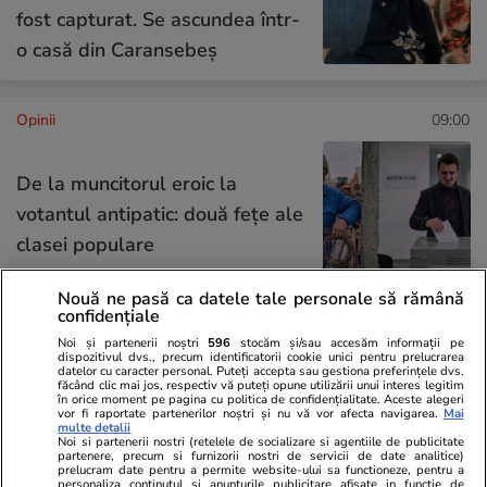
fost capturat. Se ascundea într-
o casă din Caransebeș
Opinii
09:00
De la muncitorul eroic la
votantul antipatic: două fețe ale
clasei populare
Nouă ne pasă ca datele tale personale să rămână
confidențiale
Noi și partenerii noștri
596
stocăm și/sau accesăm informații pe
Opinii
06:57
dispozitivul dvs., precum identificatorii cookie unici pentru prelucrarea
datelor cu caracter personal. Puteți accepta sau gestiona preferințele dvs.
făcând clic mai jos, respectiv vă puteți opune utilizării unui interes legitim
în orice moment pe pagina cu politica de confidențialitate. Aceste alegeri
vor fi raportate partenerilor noștri și nu vă vor afecta navigarea.
Mai
multe detalii
Tăcerea mieilor
Noi si partenerii nostri (retelele de socializare si agentiile de publicitate
partenere, precum si furnizorii nostri de servicii de date analitice)
prelucram date pentru a permite website-ului sa functioneze, pentru a
personaliza continutul si anunturile publicitare afisate in functie de