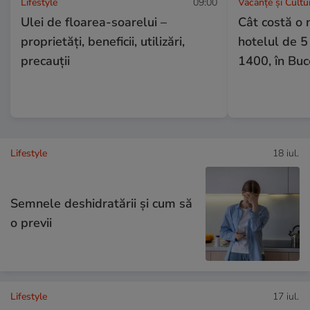
Lifestyle
09:00
Vacanțe și Cultu
Ulei de floarea-soarelui –
Cât costă o 
proprietăţi, beneficii, utilizări,
hotelul de 5
precauţii
1400, în Buc
Lifestyle
18 iul.
Semnele deshidratării și cum să
o previi
Lifestyle
17 iul.