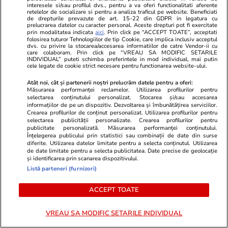
interesele si/sau profilul dvs., pentru a va oferi functionalitati aferente
retelelor de socializare si pentru a analiza traficul pe website. Beneficiati
de drepturile prevazute de art. 15-22 din GDPR in legatura cu
prelucrarea datelor cu caracter personal. Aceste drepturi pot fi exercitate
prin modalitatea indicata
aici
. Prin click pe “ACCEPT TOATE”, acceptati
Opinii
20 iul.
folosirea tuturor Tehnologiilor de tip Cookie, care implica inclusiv acceptul
dvs. cu privire la stocarea/accesarea informatiilor de catre Vendor-ii cu
care colaboram. Prin click pe “VREAU SA MODIFIC SETARILE
INDIVIDUAL” puteti schimba preferintele in mod individual, mai putin
Regimul Dan + Bolojan +
cele legate de cookie strict necesare pentru functionarea website-ului.
Grindeanu + Fritz, mai nociv
Atât noi, cât și partenerii noștri prelucrăm datele pentru a oferi:
pentru România decât regimul
Măsurarea performanței reclamelor. Utilizarea profilurilor pentru
selectarea conținutului personalizat. Stocarea și/sau accesarea
Iohannis + Ciolacu + Ciucă?
informațiilor de pe un dispozitiv. Dezvoltarea și îmbunătățirea serviciilor.
Crearea profilurilor de conținut personalizat. Utilizarea profilurilor pentru
selectarea publicității personalizate. Crearea profilurilor pentru
publicitate personalizată. Măsurarea performanței conținutului.
Înțelegerea publicului prin statistici sau combinații de date din surse
diferite. Utilizarea datelor limitate pentru a selecta conținutul. Utilizarea
Opinii
20 iul.
de date limitate pentru a selecta publicitatea. Date precise de geolocație
și identificarea prin scanarea dispozitivului.
Fatalismul mioritic e o etapă
Listă parteneri (furnizori)
sau un blestem? Câteva note
ACCEPT TOATE
despre presupusa psihologie a
poporului român
VREAU SA MODIFIC SETARILE INDIVIDUAL