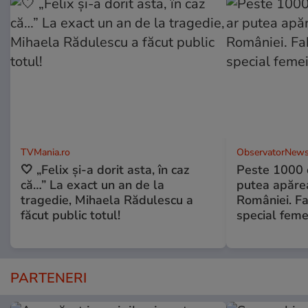
TVMania.ro
ObservatorNews
🤍 „Felix și-a dorit asta, în caz
Peste 1000 
că…” La exact un an de la
putea apărea
tragedie, Mihaela Rădulescu a
României. Fa
făcut public totul!
special feme
PARTENERI