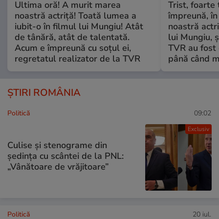
Ultima oră! A murit marea
Trist, foarte
noastră actriță! Toată lumea a
împreună, în
iubit-o în filmul lui Mungiu! Atât
noastră actri
de tânără, atât de talentată.
lui Mungiu, ș
Acum e împreună cu soțul ei,
TVR au fost 
regretatul realizator de la TVR
până când mo
ȘTIRI ROMÂNIA
Politică
09:02
Exclusiv
Culise și stenograme din
ședința cu scântei de la PNL:
„Vânătoare de vrăjitoare”
Politică
20 iul.