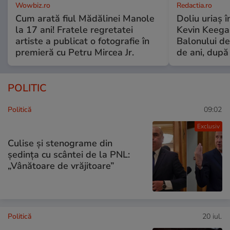
Wowbiz.ro
Redactia.ro
Cum arată fiul Mădălinei Manole
Doliu uriaș î
la 17 ani! Fratele regretatei
Kevin Keegan
artiste a publicat o fotografie în
Balonului de
premieră cu Petru Mircea Jr.
de ani, după
POLITIC
Politică
09:02
Exclusiv
Culise și stenograme din
ședința cu scântei de la PNL:
„Vânătoare de vrăjitoare”
Politică
20 iul.