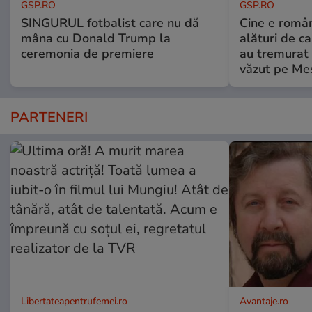
GSP.RO
GSP.RO
SINGURUL fotbalist care nu dă
Cine e româ
mâna cu Donald Trump la
alături de c
ceremonia de premiere
au tremurat
văzut pe Mes
PARTENERI
Libertateapentrufemei.ro
Avantaje.ro