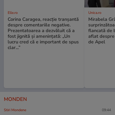
Elle.ro
Unica.ro
Corina Caragea, reacție tranșantă
Mirabela Gră
despre comentariile negative.
surprinzătoar
Prezentatoarea a dezvăluit că a
flancată de 
fost jignită și amenințată: „Un
aflat despre
lucru cred că e important de spus
de Apel
clar...”
MONDEN
Stiri Mondene
09:44