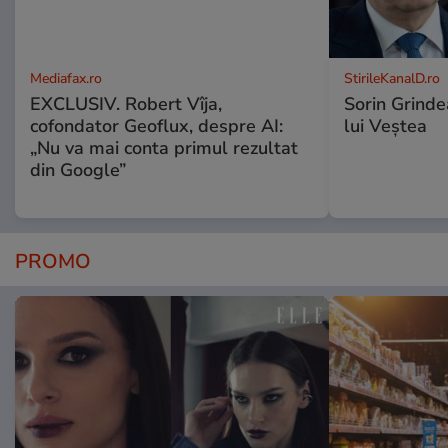
Mediafax.ro
StirileKanalD.ro
EXCLUSIV. Robert Vîja,
Sorin Grinde
cofondator Geoflux, despre AI:
lui Veștea
„Nu va mai conta primul rezultat
din Google”
PROMO