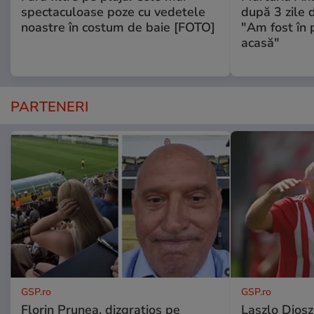
spectaculoase poze cu vedetele
după 3 zile d
noastre în costum de baie [FOTO]
"Am fost în p
acasă"
PARTENERI
GSP.ro
GSP.ro
Florin Prunea, dizgrațios pe
Laszlo Diosz