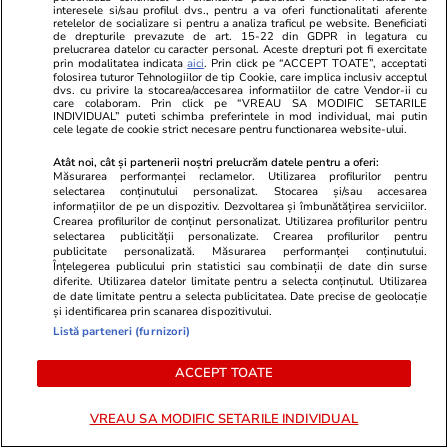
interesele si/sau profilul dvs., pentru a va oferi functionalitati aferente
retelelor de socializare si pentru a analiza traficul pe website. Beneficiati
de drepturile prevazute de art. 15-22 din GDPR in legatura cu
prelucrarea datelor cu caracter personal. Aceste drepturi pot fi exercitate
Știri România
07 aug.
prin modalitatea indicata
aici
. Prin click pe “ACCEPT TOATE”, acceptati
folosirea tuturor Tehnologiilor de tip Cookie, care implica inclusiv acceptul
Inundarea controlată a primei
dvs. cu privire la stocarea/accesarea informatiilor de catre Vendor-ii cu
care colaboram. Prin click pe “VREAU SA MODIFIC SETARILE
barje a început, pe Brațul Bala:
INDIVIDUAL” puteti schimba preferintele in mod individual, mai putin
cele legate de cookie strict necesare pentru functionarea website-ului.
„Se așteaptă mici efecte la
Atât noi, cât și partenerii noștri prelucrăm datele pentru a oferi:
Cernavodă”, afirmă Radu Miruță
Măsurarea performanței reclamelor. Utilizarea profilurilor pentru
selectarea conținutului personalizat. Stocarea și/sau accesarea
I VIDEO
informațiilor de pe un dispozitiv. Dezvoltarea și îmbunătățirea serviciilor.
Crearea profilurilor de conținut personalizat. Utilizarea profilurilor pentru
selectarea publicității personalizate. Crearea profilurilor pentru
publicitate personalizată. Măsurarea performanței conținutului.
Opinii
07 aug.
Înțelegerea publicului prin statistici sau combinații de date din surse
diferite. Utilizarea datelor limitate pentru a selecta conținutul. Utilizarea
de date limitate pentru a selecta publicitatea. Date precise de geolocație
și identificarea prin scanarea dispozitivului.
De ce nu stingem lumina când
Listă parteneri (furnizori)
ne zice Bolojan. Criza Dunării e
doar un avertisment
ACCEPT TOATE
VREAU SA MODIFIC SETARILE INDIVIDUAL