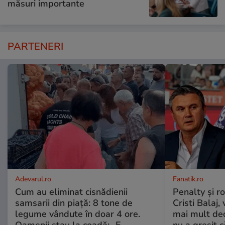
măsuri importante
PARTENERI
Adevarul.ro
Fanatik.ro
Cum au eliminat cisnădienii
Penalty și r
samsarii din piață: 8 tone de
Cristi Balaj,
legume vândute în doar 4 ore.
mai mult dec