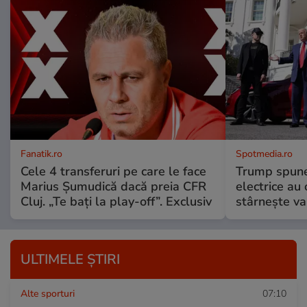
Fanatik.ro
Spotmedia.ro
Cele 4 transferuri pe care le face
Trump spune 
Marius Șumudică dacă preia CFR
electrice au 
Cluj. „Te bați la play-off”. Exclusiv
stârnește val
ULTIMELE ȘTIRI
Alte sporturi
07:10