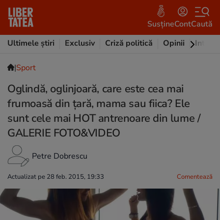
Susține
Cont
Caută
Ultimele știri
Exclusiv
Criză politică
Opinii
Intervi
|
Sport
Oglindă, oglinjoară, care este cea mai
frumoasă din țară, mama sau fiica? Ele
sunt cele mai HOT antrenoare din lume /
GALERIE FOTO&VIDEO
Petre Dobrescu
Actualizat pe 28 feb. 2015, 19:33
Comentează