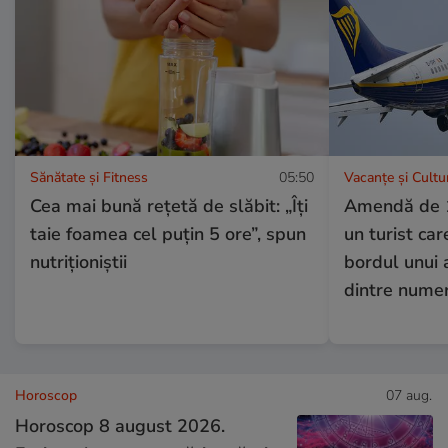
Sănătate și Fitness
05:50
Vacanțe și Cultu
Cea mai bună rețetă de slăbit: „Îți
Amendă de 1
taie foamea cel puțin 5 ore”, spun
un turist car
nutriționiștii
bordul unui 
dintre numer
Horoscop
07 aug.
Horoscop 8 august 2026.