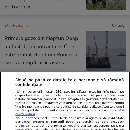
pe francezi
Știri România
07 aug.
Primele gaze din Neptun Deep
au fost deja contractate. Cine
este primul client din România
care a cumpărat în avans
Nouă ne pasă ca datele tale personale să rămână
confidențiale
Știri România
07 aug.
Noi și partenerii noștri
596
stocăm și/sau accesăm informații pe
O legumă exotică, aclimatizată
dispozitivul dvs., precum identificatorii cookie unici pentru prelucrarea
datelor cu caracter personal. Puteți accepta sau gestiona preferințele dvs.
în România, va fi vândută în
făcând clic mai jos, respectiv vă puteți opune utilizării unui interes legitim
în orice moment pe pagina cu politica de confidențialitate. Aceste alegeri
premieră. Cercetătorii de la
vor fi raportate partenerilor noștri și nu vă vor afecta navigarea.
Mai
multe detalii
Buzău mizează pe un real
Noi si partenerii nostri (retelele de socializare si agentiile de publicitate
partenere, precum si furnizorii nostri de servicii de date analitice)
prelucram date pentru a permite website-ului sa functioneze, pentru a
succes
personaliza continutul si anunturile publicitare afisate in functie de