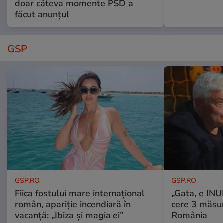
doar câteva momente PSD a
făcut anunțul
GSP
GSP.RO
GSP.RO
Fiica fostului mare internațional
„Gata, e IN
român, apariție incendiară în
cere 3 măsu
vacanță: „Ibiza și magia ei”
România