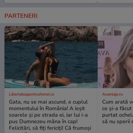
PARTENERI
Libertateapentrufemei.ro
Avantaje.ro
Gata, nu se mai ascund, e cuplul
Cum arată v
momentului în România! A ieșit
ce și-a făcut
soarele și pe strada ei, iar lui i-a
purtat ochel
pus Dumnezeu mâna în cap!
să nu sperii c
Felicitări, să fiți fericiți! Că frumoși