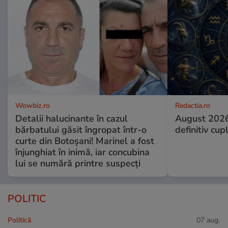
Wowbiz.ro
Redactia.ro
Detalii halucinante în cazul
August 2026
bărbatului găsit îngropat într-o
definitiv cup
curte din Botoșani! Marinel a fost
înjunghiat în inimă, iar concubina
lui se numără printre suspecți
POLITIC
Politică
07 aug.