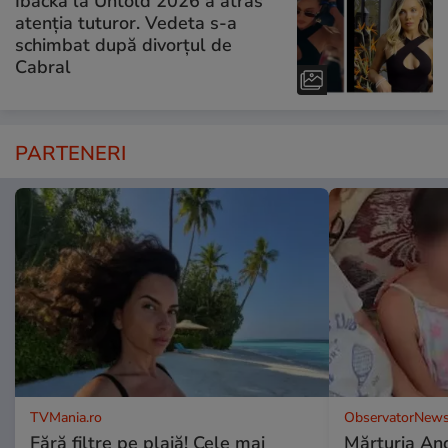
Ibacka la Untold 2026 a atras
atenția tuturor. Vedeta s-a
schimbat după divorțul de
Cabral
PARTENERI
TVMania.ro
ObservatorNews
Fără filtre pe plajă! Cele mai
Mărturia And