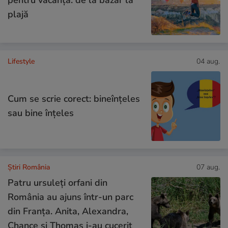
pentru vacanță: de la bazar la
plajă
Lifestyle
04 aug.
Cum se scrie corect: bineînțeles
sau bine înțeles
Știri România
07 aug.
Patru ursuleți orfani din
România au ajuns într-un parc
din Franța. Anita, Alexandra,
Chance și Thomas i-au cucerit