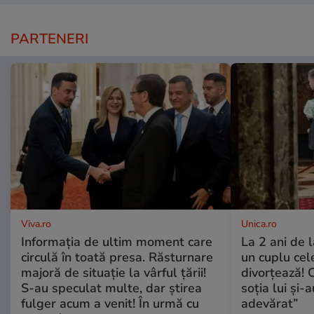
PARTENERI
Viva.ro
Unica.ro
Informația de ultim moment care
La 2 ani de 
circulă în toată presa. Răsturnare
un cuplu ce
majoră de situație la vârful țării!
divorțează! C
S-au speculat multe, dar știrea
soția lui și-
fulger acum a venit! În urmă cu
adevărat”