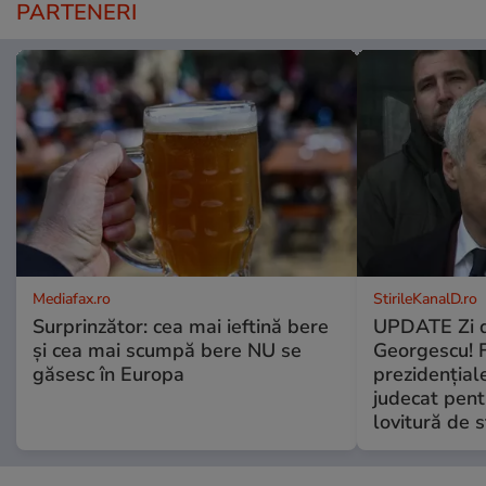
PARTENERI
Mediafax.ro
StirileKanalD.ro
Surprinzător: cea mai ieftină bere
UPDATE Zi d
și cea mai scumpă bere NU se
Georgescu! F
găsesc în Europa
prezidențiale
judecat pent
lovitură de s