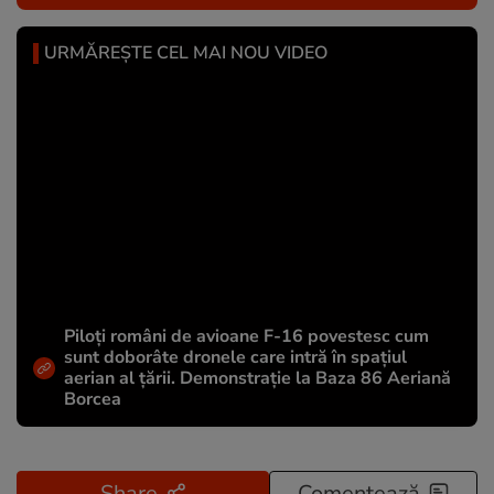
URMĂREȘTE CEL MAI NOU VIDEO
Piloți români de avioane F-16 povestesc cum
sunt doborâte dronele care intră în spațiul
aerian al țării. Demonstrație la Baza 86 Aeriană
Borcea
Share
Comentează