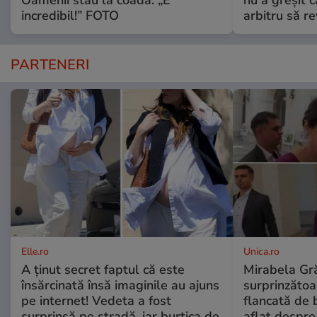
Oamenii stau la coadă: „E
nu a greșit 
incredibil!” FOTO
arbitru să re
PARTENERI
Elle.ro
Unica.ro
A ținut secret faptul că este
Mirabela Gră
însărcinată însă imaginile au ajuns
surprinzătoar
pe internet! Vedeta a fost
flancată de 
surprinsă pe stradă, iar burtica de
aflat despre