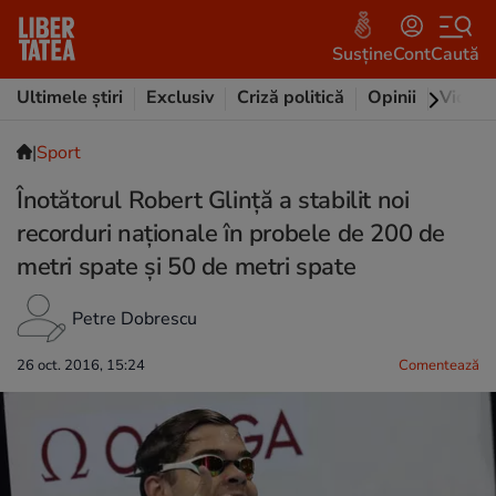
Susține
Cont
Caută
Ultimele știri
Exclusiv
Criză politică
Opinii
Video
|
Sport
Înotătorul Robert Glinţă a stabilit noi
recorduri naţionale în probele de 200 de
metri spate şi 50 de metri spate
Petre Dobrescu
26 oct. 2016, 15:24
Comentează