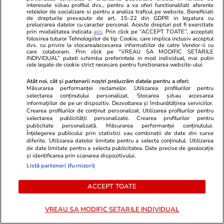
interesele si/sau profilul dvs., pentru a va oferi functionalitati aferente
retelelor de socializare si pentru a analiza traficul pe website. Beneficiati
de drepturile prevazute de art. 15-22 din GDPR in legatura cu
prelucrarea datelor cu caracter personal. Aceste drepturi pot fi exercitate
prin modalitatea indicata
aici
. Prin click pe “ACCEPT TOATE”, acceptati
folosirea tuturor Tehnologiilor de tip Cookie, care implica inclusiv acceptul
dvs. cu privire la stocarea/accesarea informatiilor de catre Vendor-ii cu
Lifestyle
13 iul.
care colaboram. Prin click pe “VREAU SA MODIFIC SETARILE
INDIVIDUAL” puteti schimba preferintele in mod individual, mai putin
cele legate de cookie strict necesare pentru functionarea website-ului.
Ce este uleiul de neem și la ce
Atât noi, cât și partenerii noștri prelucrăm datele pentru a oferi:
Măsurarea performanței reclamelor. Utilizarea profilurilor pentru
folosește
selectarea conținutului personalizat. Stocarea și/sau accesarea
informațiilor de pe un dispozitiv. Dezvoltarea și îmbunătățirea serviciilor.
Crearea profilurilor de conținut personalizat. Utilizarea profilurilor pentru
selectarea publicității personalizate. Crearea profilurilor pentru
publicitate personalizată. Măsurarea performanței conținutului.
Înțelegerea publicului prin statistici sau combinații de date din surse
diferite. Utilizarea datelor limitate pentru a selecta conținutul. Utilizarea
de date limitate pentru a selecta publicitatea. Date precise de geolocație
Știri România
14 iul.
și identificarea prin scanarea dispozitivului.
Listă parteneri (furnizori)
Un primar PSD din Timiș, trimis
în judecată după ce a ignorat
ACCEPT TOATE
măsurile transmise de Curtea
VREAU SA MODIFIC SETARILE INDIVIDUAL
de Conturi după un control