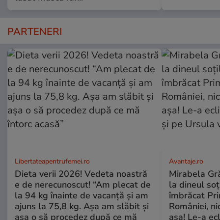
PARTENERI
Libertateapentrufemei.ro
Avantaje.ro
Dieta verii 2026! Vedeta noastră
Mirabela Grăd
e de nerecunoscut! “Am plecat de
la dineul so
la 94 kg înainte de vacanță și am
îmbrăcat Pr
ajuns la 75,8 kg. Așa am slăbit și
României, ni
așa o să procedez după ce mă
așa! Le-a ec