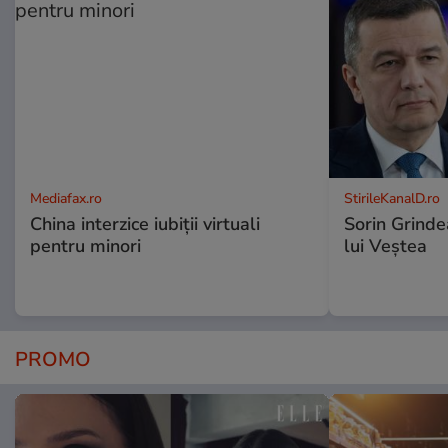
Mediafax.ro
StirileKanalD.ro
China interzice iubiții virtuali
Sorin Grinde
pentru minori
lui Veștea
PROMO