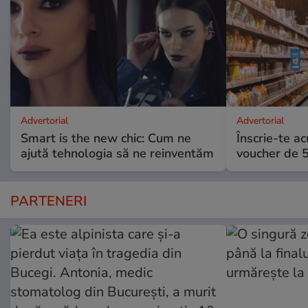
Advertorial
Advertorial
Smart is the new chic: Cum ne
Înscrie-te ac
ajută tehnologia să ne reinventăm
voucher de 5
PARTENERI