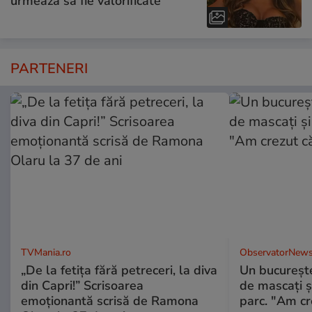
urmează să fie valorificate
PARTENERI
TVMania.ro
ObservatorNews
„De la fetița fără petreceri, la diva
Un bucureşte
din Capri!” Scrisoarea
de mascaţi şi
emoționantă scrisă de Ramona
parc. "Am cr