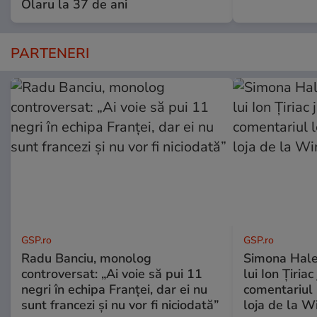
Olaru la 37 de ani
PARTENERI
GSP.ro
GSP.ro
Radu Banciu, monolog
Simona Hale
controversat: „Ai voie să pui 11
lui Ion Țiriac
negri în echipa Franței, dar ei nu
comentariul 
sunt francezi și nu vor fi niciodată”
loja de la 