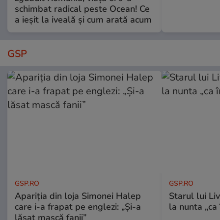
schimbat radical peste Ocean! Ce
a ieșit la iveală și cum arată acum
GSP
GSP.RO
GSP.RO
Apariția din loja Simonei Halep
Starul lui L
care i-a frapat pe englezi: „Și-a
la nunta „ca
lăsat mască fanii”