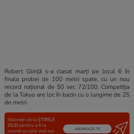
Robert Glință s-a clasat marți pe locul 6 în
finala probei de 100 metri spate, cu un nou
record național de 50 sec 72/100. Competiția
de la Tokyo are loc în bazin cu o lungime de 25
de metri.
Abonați-vă la
ȘTIRILE
ZILEI
pentru a fi la
ABONEAZĂ-TE
curent cu cele mai noi