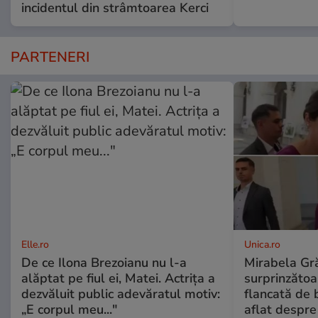
incidentul din strâmtoarea Kerci
PARTENERI
Elle.ro
Unica.ro
De ce Ilona Brezoianu nu l-a
Mirabela Gră
alăptat pe fiul ei, Matei. Actrița a
surprinzătoar
dezvăluit public adevăratul motiv:
flancată de 
„E corpul meu..."
aflat despre