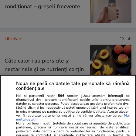
condiționat – greșeli frecvente
Lifestyle
13 iul.
Câte calorii au piersicile și
nectarinele și ce nutrienți conțin
Nouă ne pasă ca datele tale personale să rămână
confidențiale
Noi și partenerii noștri
596
stocăm și/sau accesăm informații pe
dispozitivul dvs., precum identificatorii cookie unici pentru prelucrarea
Lifestyle
10 iul.
datelor cu caracter personal. Puteți accepta sau gestiona preferințele dvs.
făcând clic mai jos, respectiv vă puteți opune utilizării unui interes legitim
în orice moment pe pagina cu politica de confidențialitate. Aceste alegeri
vor fi raportate partenerilor noștri și nu vă vor afecta navigarea.
Mai
multe detalii
La ce ajută ceaiul de cozi de
Noi si partenerii nostri (retelele de socializare si agentiile de publicitate
partenere, precum si furnizorii nostri de servicii de date analitice)
cireșe – cum se prepară corect
prelucram date pentru a permite website-ului sa functioneze, pentru a
personaliza continutul si anunturile publicitare afisate in functie de