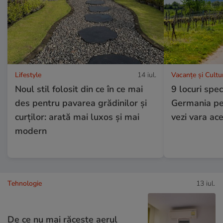
Lifestyle
14 iul.
Vacanțe și Cultu
Noul stil folosit din ce în ce mai
9 locuri spe
des pentru pavarea grădinilor și
Germania pe 
curților: arată mai luxos și mai
vezi vara ac
modern
Tehnologie
13 iul.
De ce nu mai răcește aerul