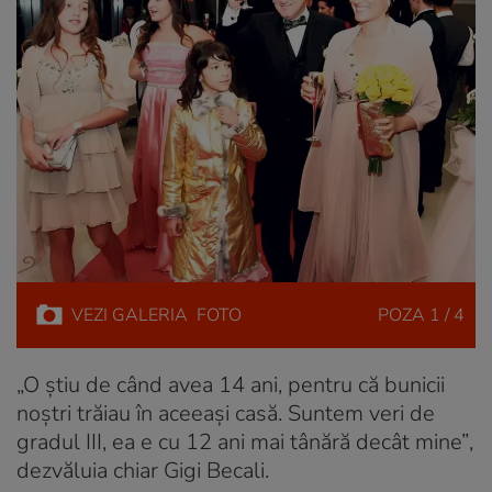
VEZI
GALERIA
FOTO
POZA
1 / 4
„O ştiu de când avea 14 ani, pentru că bunicii
noştri trăiau în aceeaşi casă. Suntem veri de
gradul III, ea e cu 12 ani mai tânără decât mine”
,
dezvăluia chiar Gigi Becali.