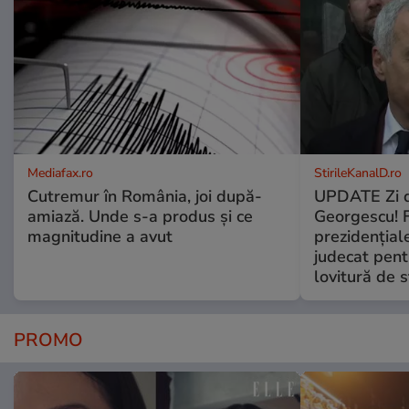
Mediafax.ro
StirileKanalD.ro
Cutremur în România, joi după-
UPDATE Zi d
amiază. Unde s-a produs și ce
Georgescu! F
magnitudine a avut
prezidențiale
judecat pent
lovitură de s
PROMO