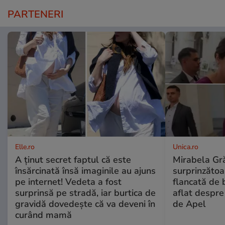
PARTENERI
Elle.ro
Unica.ro
A ținut secret faptul că este
Mirabela Gră
însărcinată însă imaginile au ajuns
surprinzătoar
pe internet! Vedeta a fost
flancată de 
surprinsă pe stradă, iar burtica de
aflat despre
gravidă dovedește că va deveni în
de Apel
curând mamă