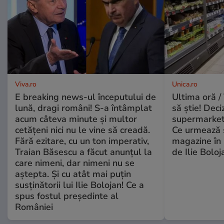
Viva.ro
Unica.ro
E breaking news-ul începutului de
Ultima oră / 
lună, dragi români! S-a întâmplat
să știe! Deci
acum câteva minute și multor
supermarketu
cetățeni nici nu le vine să creadă.
Ce urmează s
Fără ezitare, cu un ton imperativ,
magazine în 
Traian Băsescu a făcut anunțul la
de Ilie Boloj
care nimeni, dar nimeni nu se
aștepta. Și cu atât mai puțin
susținătorii lui Ilie Bolojan! Ce a
spus fostul președinte al
României