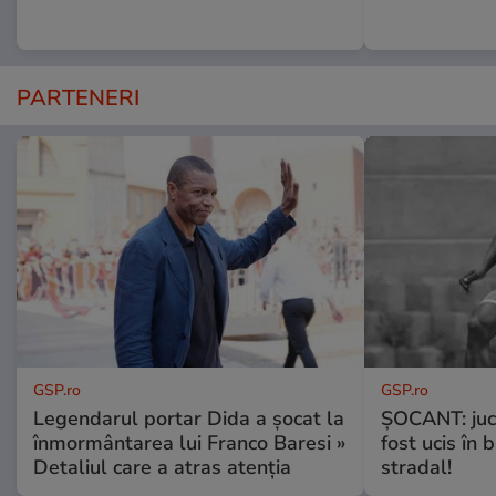
PARTENERI
GSP.ro
GSP.ro
Legendarul portar Dida a șocat la
ȘOCANT: jucă
înmormântarea lui Franco Baresi »
fost ucis în 
Detaliul care a atras atenția
stradal!