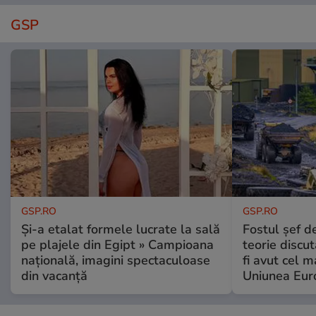
GSP
GSP.RO
GSP.RO
Și-a etalat formele lucrate la sală
Fostul șef d
pe plajele din Egipt » Campioana
teorie discu
națională, imagini spectaculoase
fi avut cel 
din vacanță
Uniunea Eur