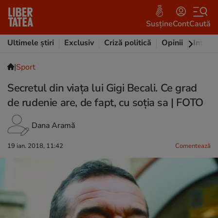
Susține
Cont
Caută
Ultimele știri
Exclusiv
Criză politică
Opinii
Intervi
|
Sport
Secretul din viața lui Gigi Becali. Ce grad
de rudenie are, de fapt, cu soția sa | FOTO
Dana Aramă
19 ian. 2018, 11:42
Comentează