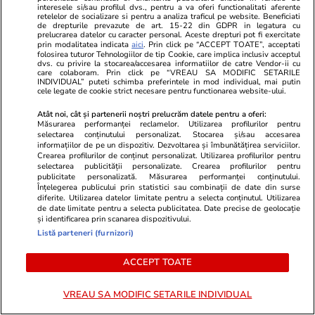
interesele si/sau profilul dvs., pentru a va oferi functionalitati aferente
retelelor de socializare si pentru a analiza traficul pe website. Beneficiati
de drepturile prevazute de art. 15-22 din GDPR in legatura cu
prelucrarea datelor cu caracter personal. Aceste drepturi pot fi exercitate
prin modalitatea indicata
aici
. Prin click pe “ACCEPT TOATE”, acceptati
folosirea tuturor Tehnologiilor de tip Cookie, care implica inclusiv acceptul
Lifestyle
04 aug.
dvs. cu privire la stocarea/accesarea informatiilor de catre Vendor-ii cu
care colaboram. Prin click pe “VREAU SA MODIFIC SETARILE
INDIVIDUAL” puteti schimba preferintele in mod individual, mai putin
cele legate de cookie strict necesare pentru functionarea website-ului.
Cum se scrie corect: bineînțeles
Atât noi, cât și partenerii noștri prelucrăm datele pentru a oferi:
Măsurarea performanței reclamelor. Utilizarea profilurilor pentru
sau bine înțeles
selectarea conținutului personalizat. Stocarea și/sau accesarea
informațiilor de pe un dispozitiv. Dezvoltarea și îmbunătățirea serviciilor.
Crearea profilurilor de conținut personalizat. Utilizarea profilurilor pentru
selectarea publicității personalizate. Crearea profilurilor pentru
publicitate personalizată. Măsurarea performanței conținutului.
Înțelegerea publicului prin statistici sau combinații de date din surse
diferite. Utilizarea datelor limitate pentru a selecta conținutul. Utilizarea
Bani și Afaceri
03 aug.
de date limitate pentru a selecta publicitatea. Date precise de geolocație
și identificarea prin scanarea dispozitivului.
Listă parteneri (furnizori)
Cine poate retrage banii din
ACCEPT TOATE
contul unei persoane decedate
VREAU SA MODIFIC SETARILE INDIVIDUAL