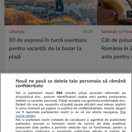
Lifestyle
14:25
Sănătate și Fitn
30 de expresii în turcă esențiale
Cât de polua
pentru vacanță: de la bazar la
România în 
plajă
asta pentru 
Nouă ne pasă ca datele tale personale să rămână
confidențiale
Noi și partenerii noștri
596
stocăm și/sau accesăm informații pe
Bani și Afaceri
04 aug.
dispozitivul dvs., precum identificatorii cookie unici pentru prelucrarea
datelor cu caracter personal. Puteți accepta sau gestiona preferințele dvs.
făcând clic mai jos, respectiv vă puteți opune utilizării unui interes legitim
în orice moment pe pagina cu politica de confidențialitate. Aceste alegeri
Ce este loud budgeting,
vor fi raportate partenerilor noștri și nu vă vor afecta navigarea.
Mai
multe detalii
Noi si partenerii nostri (retelele de socializare si agentiile de publicitate
tendința financiară populară la
partenere, precum si furnizorii nostri de servicii de date analitice)
prelucram date pentru a permite website-ului sa functioneze, pentru a
generația Z
personaliza continutul si anunturile publicitare afisate in functie de