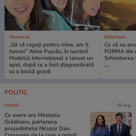
Wowbiz.ro
Redactia.ro
„Să vă rugați pentru mine, am 5
Ce să nu aru
tumori” Alina Pușcău, în lacrimi!
FORMA din c
Modelul internațional a lansat un
Schimbarea l
apel, după ce a fost diagnosticată
....
cu o boală gravă
POLITIC
Politică
05 aug.
Ce avere are Mirabela
Grădinaru, partenera
președintelui Nicușor Dan.
Compania de la care a primit