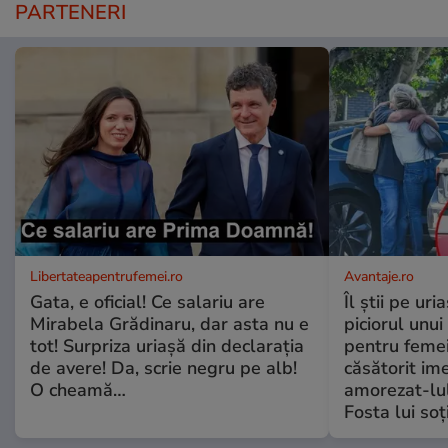
PARTENERI
Libertateapentrufemei.ro
Avantaje.ro
Gata, e oficial! Ce salariu are
Îl știi pe ur
Mirabela Grădinaru, dar asta nu e
piciorul unui
tot! Surpriza uriașă din declarația
pentru femei
de avere! Da, scrie negru pe alb!
căsătorit ime
O cheamă…
amorezat-lul
Fosta lui soț