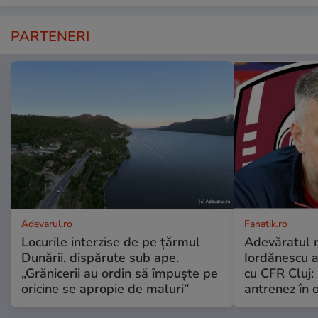
PARTENERI
Adevarul.ro
Fanatik.ro
Locurile interzise de pe țărmul
Adevăratul m
Dunării, dispărute sub ape.
Iordănescu 
„Grănicerii au ordin să împuște pe
cu CFR Cluj:
oricine se apropie de maluri”
antrenez în or