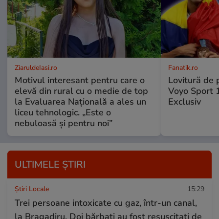
ZiaruldeIasi.ro
Fanatik.ro
Motivul interesant pentru care o
Lovitură de 
elevă din rural cu o medie de top
Voyo Sport 1
la Evaluarea Națională a ales un
Exclusiv
liceu tehnologic. „Este o
nebuloasă și pentru noi”
ULTIMELE ȘTIRI
Știri Locale
15:29
Trei persoane intoxicate cu gaz, într-un canal,
la Bragadiru. Doi bărbați au fost resuscitați de