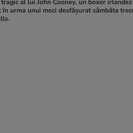
tragic al lui John Cooney, un boxer irlandez
t în urma unui meci desfășurat sâmbăta trec
lls.