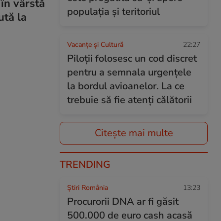
 în vârstă
populația și teritoriul
ută la
Vacanțe și Cultură
22:27
Piloții folosesc un cod discret
pentru a semnala urgențele
la bordul avioanelor. La ce
trebuie să fie atenți călătorii
Citește mai multe
TRENDING
Știri România
13:23
Procurorii DNA ar fi găsit
500.000 de euro cash acasă