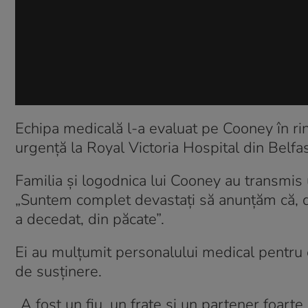
Echipa medicală l-a evaluat pe Cooney în rin
urgență la Royal Victoria Hospital din Belfas
Familia și logodnica lui Cooney au transmi
„Suntem complet devastați să anunțăm că, 
a decedat, din păcate”.
Ei au mulțumit personalului medical pentru e
de susținere.
„A fost un fiu, un frate şi un partener foarte