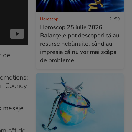
Horoscop
21:50
Horoscop 25 iulie 2026.
Balanțele pot descoperi că au
resurse nebănuite, când au
impresia că nu vor mai scăpa
t de
de probleme
romotions:
hn Cooney
is mesaje
tăm cât de