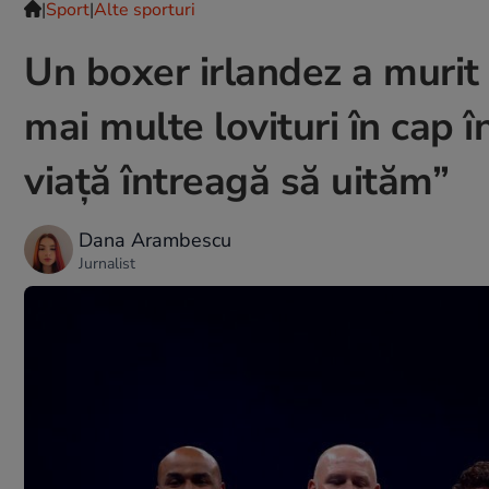
|
Sport
|
Alte sporturi
Un boxer irlandez a murit 
mai multe lovituri în cap î
viață întreagă să uităm”
Dana Arambescu
Jurnalist