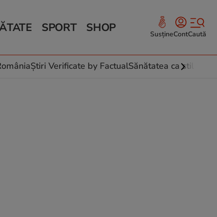
ĂTATE
SPORT
SHOP
Susține
Cont
Caută
Sănătate și Fitness
ce
 culinare
-România
Știri Verificate by Factual
Sănătatea ca stil de vi
 și legume
rea plantelor