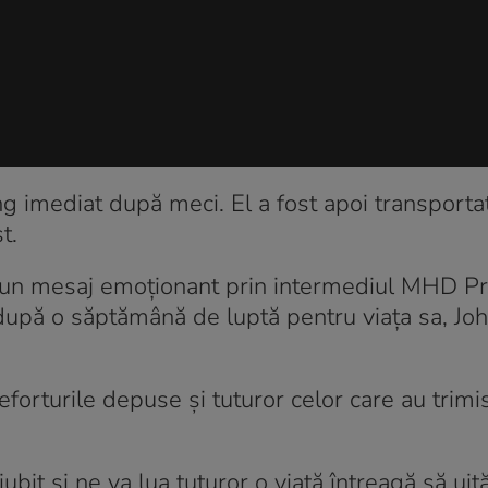
g imediat după meci. El a fost apoi transporta
t.
s un mesaj emoționant prin intermediul MHD P
după o săptămână de luptă pentru viața sa, Jo
forturile depuse și tuturor celor care au trim
 iubit şi ne va lua tuturor o viaţă întreagă să ui