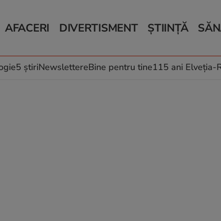
AFACERI
DIVERTISMENT
ȘTIINȚĂ
SĂN
Bani și Afaceri
Monden
Știri Știință
Știri 
Auto
Horoscop
Schimbări climati
Relații
Locuri de muncă
Muzică și Filme
Rețete
ogie
5 știri
Newslettere
Bine pentru tine
115 ani Elveția
Imobiliare.ro
Vacanțe și Cultură
Fructe
eJobs.ro
Îngriji