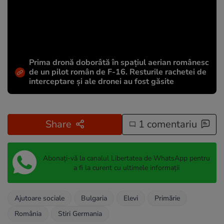
Prima dronă doborâtă în spațiul aerian românesc
de un pilot român de F-16. Resturile rachetei de
interceptare și ale dronei au fost găsite
Share
1 comentariu
Abonați-vă la canalul Libertatea de WhatsApp pentru
a fi la curent cu ultimele informații
Ajutoare sociale
Bulgaria
Elevi
Primărie
România
Stiri Germania