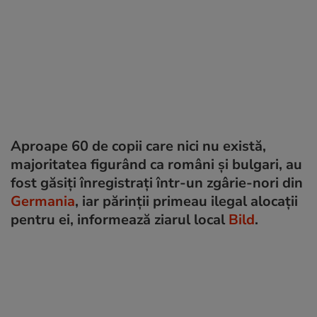
Aproape 60 de copii care nici nu există,
majoritatea figurând ca români și bulgari, au
fost găsiți înregistrați într-un zgârie-nori din
Germania
, iar părinții primeau ilegal alocații
pentru ei, informează ziarul local
Bild
.