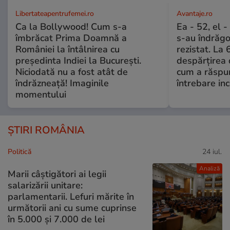
Libertateapentrufemei.ro
Avantaje.ro
Ca la Bollywood! Cum s-a
Ea - 52, el 
îmbrăcat Prima Doamnă a
s-au îndrăgos
României la întâlnirea cu
rezistat. La 
președinta Indiei la București.
despărțirea 
Niciodată nu a fost atât de
cum a răspu
îndrăzneață! Imaginile
întrebare i
momentului
ȘTIRI ROMÂNIA
Politică
24 iul.
Analiză
Marii câștigători ai legii
salarizării unitare:
parlamentarii. Lefuri mărite în
următorii ani cu sume cuprinse
în 5.000 și 7.000 de lei