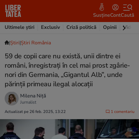
Susține
Cont
Caută
Ultimele știri
Exclusiv
Criză politică
Opinii
Video
|
Ştiri
|
Știri România
59 de copii care nu există, unii dintre ei
români, înregistrați în cel mai prost zgârie-
nori din Germania, „Gigantul Alb”, unde
părinții primeau ilegal alocații
Milena Niță
Jurnalist
Actualizat pe 26 feb. 2025, 13:22
1 comentariu