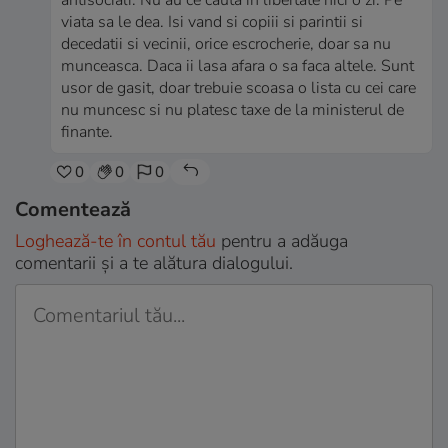
antisociali. Nu au ce cauta in libertate nici o zi. Pe
viata sa le dea. Isi vand si copiii si parintii si
decedatii si vecinii, orice escrocherie, doar sa nu
munceasca. Daca ii lasa afara o sa faca altele. Sunt
usor de gasit, doar trebuie scoasa o lista cu cei care
nu muncesc si nu platesc taxe de la ministerul de
finante.
0
0
0
Comentează
Loghează-te în contul tău
pentru a adăuga
comentarii și a te alătura dialogului.