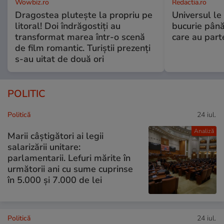
Wowbiz.ro
Redactia.ro
Dragostea plutește la propriu pe
Universul le
litoral! Doi îndrăgostiți au
bucurie până
transformat marea într-o scenă
care au part
de film romantic. Turiștii prezenți
s-au uitat de două ori
POLITIC
Politică
24 iul.
Analiză
Marii câștigători ai legii
salarizării unitare:
parlamentarii. Lefuri mărite în
următorii ani cu sume cuprinse
în 5.000 și 7.000 de lei
Politică
24 iul.