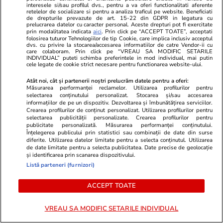
interesele si/sau profilul dvs., pentru a va oferi functionalitati aferente
ZiaruldeIasi.ro
Fanatik.ro
retelelor de socializare si pentru a analiza traficul pe website. Beneficiati
de drepturile prevazute de art. 15-22 din GDPR in legatura cu
Proiectul imobiliar pregătit lângă
Gafa uriașă d
prelucrarea datelor cu caracter personal. Aceste drepturi pot fi exercitate
prin modalitatea indicata
aici
. Prin click pe “ACCEPT TOATE”, acceptati
Lidl Moara de Foc este scos la
Argeș – Petr
folosirea tuturor Tehnologiilor de tip Cookie, care implica inclusiv acceptul
vânzare. Dezvoltatorul este
grosolan!”. V
dvs. cu privire la stocarea/accesarea informatiilor de catre Vendor-ii cu
care colaboram. Prin click pe “VREAU SA MODIFIC SETARILE
asociat în piață cu un alt proiect
Balaj pentru
INDIVIDUAL” puteti schimba preferintele in mod individual, mai putin
cele legate de cookie strict necesare pentru functionarea website-ului.
de anvergură
Atât noi, cât și partenerii noștri prelucrăm datele pentru a oferi:
Măsurarea performanței reclamelor. Utilizarea profilurilor pentru
selectarea conținutului personalizat. Stocarea și/sau accesarea
informațiilor de pe un dispozitiv. Dezvoltarea și îmbunătățirea serviciilor.
ULTIMELE ȘTIRI
Crearea profilurilor de conținut personalizat. Utilizarea profilurilor pentru
selectarea publicității personalizate. Crearea profilurilor pentru
publicitate personalizată. Măsurarea performanței conținutului.
Înțelegerea publicului prin statistici sau combinații de date din surse
Știri Externe
24 iul.
diferite. Utilizarea datelor limitate pentru a selecta conținutul. Utilizarea
O femeie a murit după ce a făcut chimioterapie
de date limitate pentru a selecta publicitatea. Date precise de geolocație
și identificarea prin scanarea dispozitivului.
ani la rând pentru o tumoră care nu exista, în
Listă parteneri (furnizori)
Italia
ACCEPT TOATE
Știri Externe
24 iul.
VREAU SA MODIFIC SETARILE INDIVIDUAL
Rusia pregătește un nou val de mobilizare