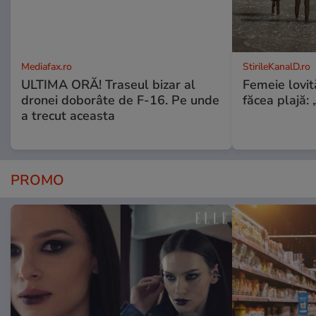
Mediafax.ro
StirileKanalD.ro
ULTIMA ORĂ! Traseul bizar al
Femeie lovit
dronei doborâte de F-16. Pe unde
făcea plajă: „
a trecut aceasta
PROMO