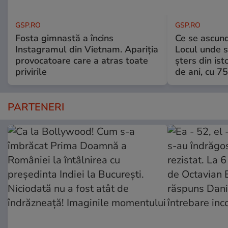
GSP.RO
GSP.RO
Fosta gimnastă a încins
Ce se ascund
Instagramul din Vietnam. Apariția
Locul unde s-
provocatoare care a atras toate
șters din ist
privirile
de ani, cu 7
PARTENERI