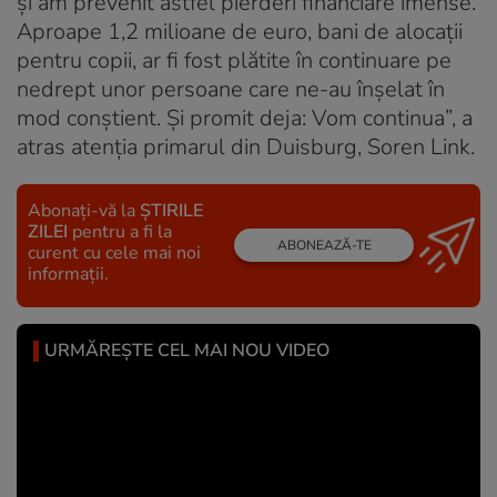
și am prevenit astfel pierderi financiare imense.
Aproape 1,2 milioane de euro, bani de alocații
pentru copii, ar fi fost plătite în continuare pe
nedrept unor persoane care ne-au înșelat în
mod conștient. Și promit deja: Vom continua”, a
atras atenția primarul din Duisburg, Soren Link.
Abonați-vă la
ȘTIRILE
ZILEI
pentru a fi la
ABONEAZĂ-TE
curent cu cele mai noi
informații.
URMĂREȘTE CEL MAI NOU VIDEO