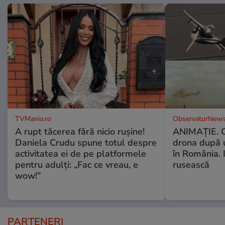
TVMania.ro
ObservatorNews
A rupt tăcerea fără nicio rușine!
ANIMAŢIE. C
Daniela Crudu spune totul despre
drona după 
activitatea ei de pe platformele
în România. In
pentru adulți: „Fac ce vreau, e
rusească
wow!”
PARTENERI