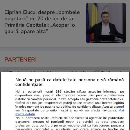
Ciprian Ciucu, despre „bombele
bugetare” de 20 de ani de la
Primăria Capitalei: „Acoperi o
gaură, apare alta”
PARTENERI
Nouă ne pasă ca datele tale personale să rămână
confidențiale
Noi și partenerii noștri
596
stocăm și/sau accesăm informații pe
dispozitivul dvs., precum identificatorii cookie unici pentru prelucrarea
datelor cu caracter personal. Puteți accepta sau gestiona preferințele dvs.
făcând clic mai jos, respectiv vă puteți opune utilizării unui interes legitim
în orice moment pe pagina cu politica de confidențialitate. Aceste alegeri
vor fi raportate partenerilor noștri și nu vă vor afecta navigarea.
Mai
multe detalii
Noi si partenerii nostri (retelele de socializare si agentiile de publicitate
partenere, precum si furnizorii nostri de servicii de date analitice)
prelucram date pentru a permite website-ului sa functioneze, pentru a
personaliza continutul si anunturile publicitare afisate in functie de