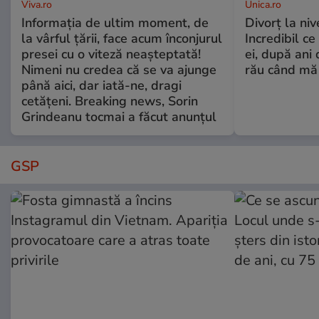
Viva.ro
Unica.ro
Informația de ultim moment, de
Divorț la nive
la vârful țării, face acum înconjurul
Incredibil ce
presei cu o viteză neașteptată!
ei, după ani 
Nimeni nu credea că se va ajunge
rău când mă
până aici, dar iată-ne, dragi
cetățeni. Breaking news, Sorin
Grindeanu tocmai a făcut anunțul
GSP