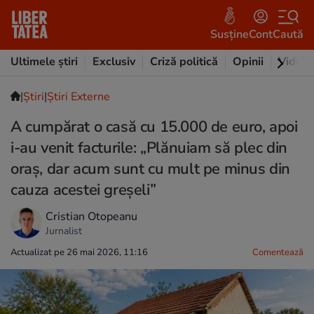
Susține
Cont
Caută
Ultimele știri
Exclusiv
Criză politică
Opinii
Video
|
Ştiri
|
Știri Externe
A cumpărat o casă cu 15.000 de euro, apoi
i-au venit facturile: „Plănuiam să plec din
oraș, dar acum sunt cu mult pe minus din
cauza acestei greșeli”
Cristian Otopeanu
Jurnalist
Actualizat pe 26 mai 2026, 11:16
Comentează