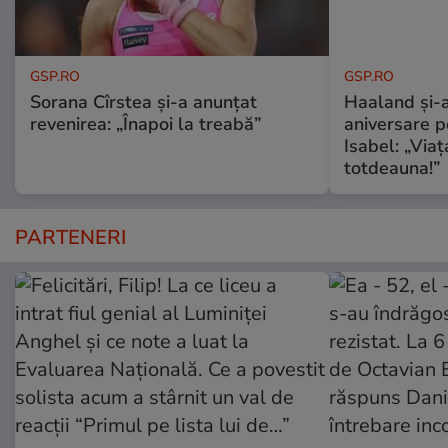
GSP.RO
GSP.RO
Sorana Cîrstea și-a anunțat
Haaland și-a
revenirea: „Înapoi la treabă”
aniversare pe
Isabel: „Via
totdeauna!”
PARTENERI