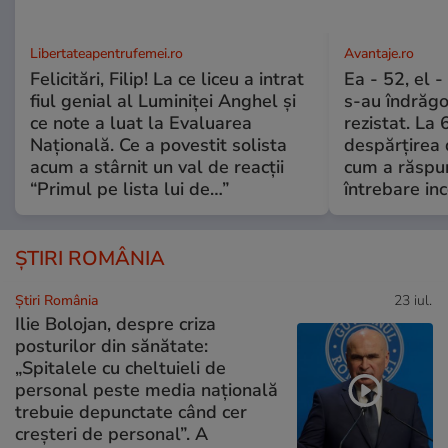
Libertateapentrufemei.ro
Avantaje.ro
Felicitări, Filip! La ce liceu a intrat
Ea - 52, el 
fiul genial al Luminiței Anghel și
s-au îndrăgos
ce note a luat la Evaluarea
rezistat. La 
Națională. Ce a povestit solista
despărțirea 
acum a stârnit un val de reacții
cum a răspu
“Primul pe lista lui de…”
întrebare i
ȘTIRI ROMÂNIA
Știri România
23 iul.
Ilie Bolojan, despre criza
posturilor din sănătate:
„Spitalele cu cheltuieli de
personal peste media națională
trebuie depunctate când cer
creșteri de personal”. A