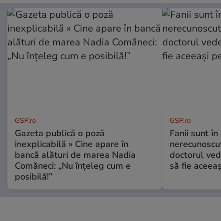
GSP.ro
GSP.ro
Gazeta publică o poză
Fanii sunt în 
inexplicabilă » Cine apare în
nerecunoscut
bancă alături de marea Nadia
doctorul ved
Comăneci: „Nu înțeleg cum e
să fie aceea
posibilă!”