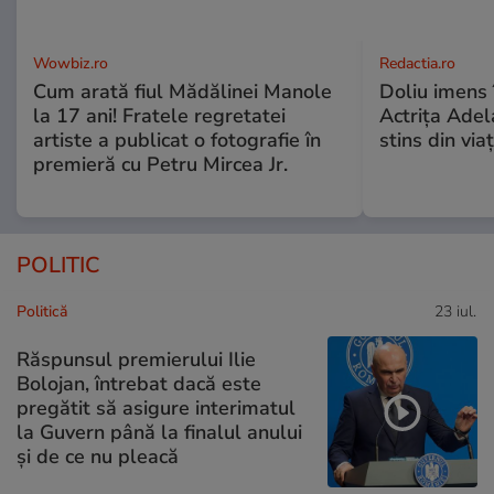
Wowbiz.ro
Redactia.ro
Cum arată fiul Mădălinei Manole
Doliu imens 
la 17 ani! Fratele regretatei
Actrița Adel
artiste a publicat o fotografie în
stins din via
premieră cu Petru Mircea Jr.
POLITIC
Politică
23 iul.
Răspunsul premierului Ilie
Bolojan, întrebat dacă este
pregătit să asigure interimatul
la Guvern până la finalul anului
și de ce nu pleacă