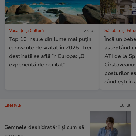
Vacanțe și Cultură
23 iul.
Sănătate și Fitn
Top 10 insule din lume mai puțin
Încă un bebe
cunoscute de vizitat în 2026. Trei
așteptând un
destinații se află în Europa: „O
ATI de la Spi
experiență de neuitat”
Cîrstoveanu
posturilor e
când ești în 
Lifestyle
18 iul.
Semnele deshidratării și cum să
o previi