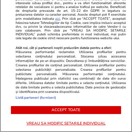
interesele si/sau profilul dvs., pentru a va oferi functionalitati aferente
retelelor de socializare si pentru a analiza traficul pe website. Beneficiati
Știri România
23 iul.
de drepturile prevazute de art. 15-22 din GDPR in legatura cu
prelucrarea datelor cu caracter personal. Aceste drepturi pot fi exercitate
prin modalitatea indicata
aici
. Prin click pe “ACCEPT TOATE”, acceptati
Haos la admiterea ASE 2026:
folosirea tuturor Tehnologiilor de tip Cookie, care implica inclusiv acceptul
dvs. cu privire la stocarea/accesarea informatiilor de catre Vendor-ii cu
candidaților li se cere jumătate
care colaboram. Prin click pe “VREAU SA MODIFIC SETARILE
INDIVIDUAL” puteti schimba preferintele in mod individual, mai putin
din taxa de școlarizare înainte
cele legate de cookie strict necesare pentru functionarea website-ului.
de a afla unde au fost
Atât noi, cât și partenerii noștri prelucrăm datele pentru a oferi:
repartizați
Măsurarea performanței reclamelor. Utilizarea profilurilor pentru
selectarea conținutului personalizat. Stocarea și/sau accesarea
informațiilor de pe un dispozitiv. Dezvoltarea și îmbunătățirea serviciilor.
Crearea profilurilor de conținut personalizat. Utilizarea profilurilor pentru
selectarea publicității personalizate. Crearea profilurilor pentru
Știri România
23 iul.
publicitate personalizată. Măsurarea performanței conținutului.
Înțelegerea publicului prin statistici sau combinații de date din surse
Ministrul Irineu Darău, amendat
diferite. Utilizarea datelor limitate pentru a selecta conținutul. Utilizarea
de date limitate pentru a selecta publicitatea. Date precise de geolocație
cu aproape 105.000 de lei de
și identificarea prin scanarea dispozitivului.
AMEPIP: „Mi se impută inclusiv
Listă parteneri (furnizori)
sute de zile în care nici măcar nu
ACCEPT TOATE
eram în funcție”
VREAU SA MODIFIC SETARILE INDIVIDUAL