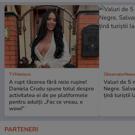
TVMania.ro
ObservatorNews
A rupt tăcerea fără nicio rușine!
Valuri de 5 m
Daniela Crudu spune totul despre
Negre. Salva
activitatea ei de pe platformele
ţină turiştii 
pentru adulți: „Fac ce vreau, e
wow!”
PARTENERI