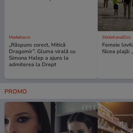
Mediafax.ro
StirileKanalD.ro
„Răspuns corect, Mitică
Femeie lovit
Dragomir”. Gluma virală cu
făcea plajă: „
Simona Halep a ajuns la
admiterea la Drept
PROMO