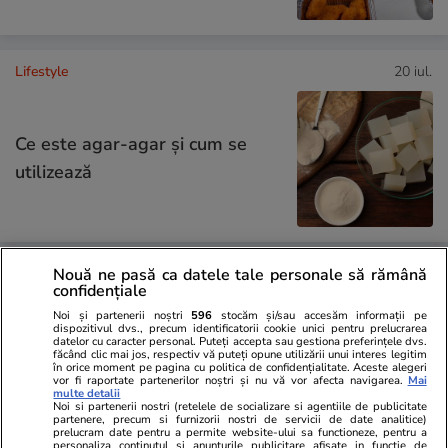
Lifestyle
20 iul.
Ce este agar-agar și cum se
utilizează
Nouă ne pasă ca datele tale personale să rămână
Știri România
23 iul.
confidențiale
Noi și partenerii noștri
596
stocăm și/sau accesăm informații pe
Alexandru Rogobete dezvăluie
dispozitivul dvs., precum identificatorii cookie unici pentru prelucrarea
datelor cu caracter personal. Puteți accepta sau gestiona preferințele dvs.
discuția avută cu Ilie Bolojan în
făcând clic mai jos, respectiv vă puteți opune utilizării unui interes legitim
în orice moment pe pagina cu politica de confidențialitate. Aceste alegeri
Palatul Victoria: „Asta nu este
vor fi raportate partenerilor noștri și nu vă vor afecta navigarea.
Mai
multe detalii
reformă, este crimă”
Noi si partenerii nostri (retelele de socializare si agentiile de publicitate
partenere, precum si furnizorii nostri de servicii de date analitice)
prelucram date pentru a permite website-ului sa functioneze, pentru a
personaliza continutul si anunturile publicitare afisate in functie de