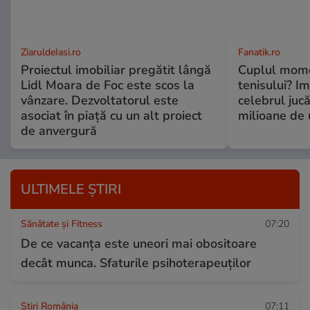
ZiaruldeIasi.ro
Fanatik.ro
Proiectul imobiliar pregătit lângă
Cuplul mome
Lidl Moara de Foc este scos la
tenisului? Im
vânzare. Dezvoltatorul este
celebrul jucă
asociat în piață cu un alt proiect
milioane de 
de anvergură
ULTIMELE ȘTIRI
Sănătate și Fitness
07:20
De ce vacanța este uneori mai obositoare
decât munca. Sfaturile psihoterapeuților
Știri România
07:11