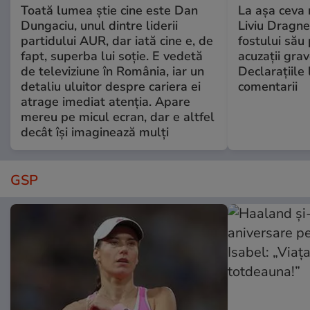
Toată lumea știe cine este Dan
La așa ceva 
Dungaciu, unul dintre liderii
Liviu Dragne
partidului AUR, dar iată cine e, de
fostului său 
fapt, superba lui soție. E vedetă
acuzații grav
de televiziune în România, iar un
Declarațiile 
detaliu uluitor despre cariera ei
comentarii
atrage imediat atenția. Apare
mereu pe micul ecran, dar e altfel
decât își imaginează mulți
GSP