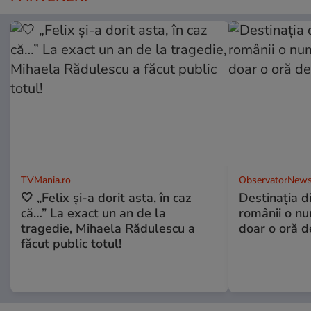
TVMania.ro
ObservatorNews
🤍 „Felix și-a dorit asta, în caz
Destinaţia d
că…” La exact un an de la
românii o nu
tragedie, Mihaela Rădulescu a
doar o oră d
făcut public totul!