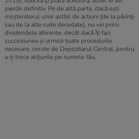
2015), solicită și plata acestora, altfel le vei
pierde definitiv. Pe de altă parte, dacă ești
moștenitorul unor astfel de acțiuni (de la părinți
sau de la alte rude decedate), nu vei primi
dividendele aferente, decât dacă îți faci
succesiunea și urmezi toate procedurile
necesare, cerute de Depozitarul Central, pentru
a-ți trece acțiunile pe numele tău.