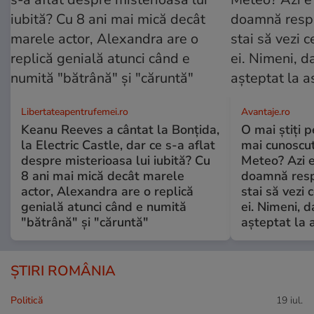
Libertateapentrufemei.ro
Avantaje.ro
Keanu Reeves a cântat la Bonțida,
O mai știți 
la Electric Castle, dar ce s-a aflat
mai cunoscu
despre misterioasa lui iubită? Cu
Meteo? Azi e
8 ani mai mică decât marele
doamnă respe
actor, Alexandra are o replică
stai să vezi 
genială atunci când e numită
ei. Nimeni, d
"bătrână" și "căruntă"
așteptat la 
ȘTIRI ROMÂNIA
Politică
19 iul.