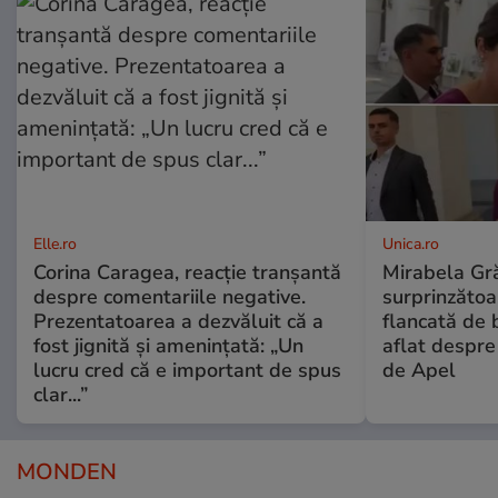
Elle.ro
Unica.ro
Corina Caragea, reacție tranșantă
Mirabela Gră
despre comentariile negative.
surprinzătoar
Prezentatoarea a dezvăluit că a
flancată de 
fost jignită și amenințată: „Un
aflat despre
lucru cred că e important de spus
de Apel
clar...”
MONDEN