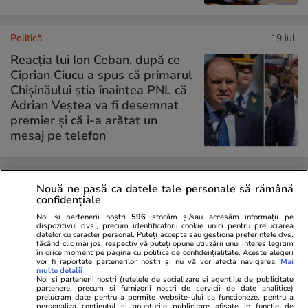
Politică
19 iul.
Reacția lui Ion Ceban, după ce
Ciprian Ciucu a spus că primarul
Chișinăului știa înaintea PNL că
Adrian Veștea va fi desemnat
premier și că i-a arătat un
mesaj pe telefon
PARTENERI
Nouă ne pasă ca datele tale personale să rămână
confidențiale
Noi și partenerii noștri
596
stocăm și/sau accesăm informații pe
dispozitivul dvs., precum identificatorii cookie unici pentru prelucrarea
datelor cu caracter personal. Puteți accepta sau gestiona preferințele dvs.
făcând clic mai jos, respectiv vă puteți opune utilizării unui interes legitim
în orice moment pe pagina cu politica de confidențialitate. Aceste alegeri
vor fi raportate partenerilor noștri și nu vă vor afecta navigarea.
Mai
multe detalii
Noi si partenerii nostri (retelele de socializare si agentiile de publicitate
partenere, precum si furnizorii nostri de servicii de date analitice)
prelucram date pentru a permite website-ului sa functioneze, pentru a
personaliza continutul si anunturile publicitare afisate in functie de