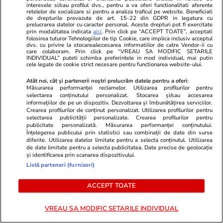
interesele si/sau profilul dvs., pentru a va oferi functionalitati aferente
retelelor de socializare si pentru a analiza traficul pe website. Beneficiati
de drepturile prevazute de art. 15-22 din GDPR in legatura cu
prelucrarea datelor cu caracter personal. Aceste drepturi pot fi exercitate
prin modalitatea indicata
aici
. Prin click pe “ACCEPT TOATE”, acceptati
folosirea tuturor Tehnologiilor de tip Cookie, care implica inclusiv acceptul
ZiaruldeIasi.ro
Fanatik.ro
dvs. cu privire la stocarea/accesarea informatiilor de catre Vendor-ii cu
care colaboram. Prin click pe “VREAU SA MODIFIC SETARILE
Proiectul imobiliar pregătit lângă
Doliu în fot
INDIVIDUAL” puteti schimba preferintele in mod individual, mai putin
cele legate de cookie strict necesare pentru functionarea website-ului.
Lidl Moara de Foc este scos la
Cunoscutul ju
vânzare. Dezvoltatorul este
murit chiar î
Atât noi, cât și partenerii noștri prelucrăm datele pentru a oferi:
asociat în piață cu un alt proiect
2026, Spani
Măsurarea performanței reclamelor. Utilizarea profilurilor pentru
selectarea conținutului personalizat. Stocarea și/sau accesarea
de anvergură
informațiilor de pe un dispozitiv. Dezvoltarea și îmbunătățirea serviciilor.
Crearea profilurilor de conținut personalizat. Utilizarea profilurilor pentru
selectarea publicității personalizate. Crearea profilurilor pentru
publicitate personalizată. Măsurarea performanței conținutului.
Înțelegerea publicului prin statistici sau combinații de date din surse
ULTIMELE ȘTIRI
diferite. Utilizarea datelor limitate pentru a selecta conținutul. Utilizarea
de date limitate pentru a selecta publicitatea. Date precise de geolocație
și identificarea prin scanarea dispozitivului.
Listă parteneri (furnizori)
Fotbal
01:35
CM 2026: Spania învinge în prelungiri
ACCEPT TOATE
Argentina și este noua CAMPIOANĂ mondială
/ Rodri, jucătorul turneului
VREAU SA MODIFIC SETARILE INDIVIDUAL