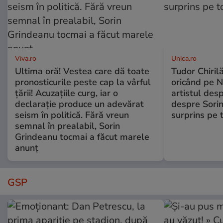
Viva.ro
Unica.ro
Ultima oră! Vestea care dă toate
Tudor Chiril
pronosticurile peste cap la vârful
oricând pe N
țării! Acuzațiile curg, iar o
artistul desp
declarație produce un adevărat
despre Sorin
seism în politică. Fără vreun
surprins pe 
semnal în prealabil, Sorin
Grindeanu tocmai a făcut marele
anunț
GSP