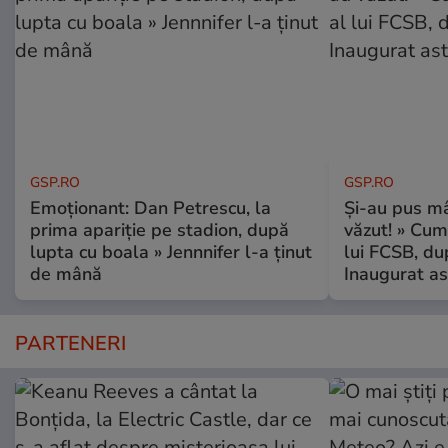
GSP.RO
GSP.RO
Emoționant: Dan Petrescu, la
Și-au pus mâ
prima apariție pe stadion, după
văzut! » Cum
lupta cu boala » Jennnifer l-a ținut
lui FCSB, du
de mână
Inaugurat as
PARTENERI