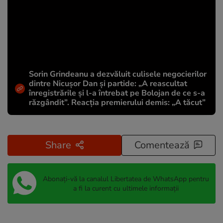
Sorin Grindeanu a dezvăluit culisele negocierilor
dintre Nicușor Dan și partide: „A reascultat
înregistrările și l-a întrebat pe Bolojan de ce s-a
răzgândit”. Reacția premierului demis: „A tăcut”
Share
Comentează
Abonați-vă la canalul Libertatea de WhatsApp pentru
a fi la curent cu ultimele informații