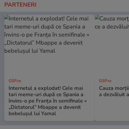
PARTENERI
GSP.ro
GSP.ro
Internetul a explodat! Cele mai
Cauza morții
tari meme-uri după ce Spania a
a dezvăluit 
învins-o pe Franța în semifinale »
„Dictatorul” Mbappe a devenit
bebelușul lui Yamal