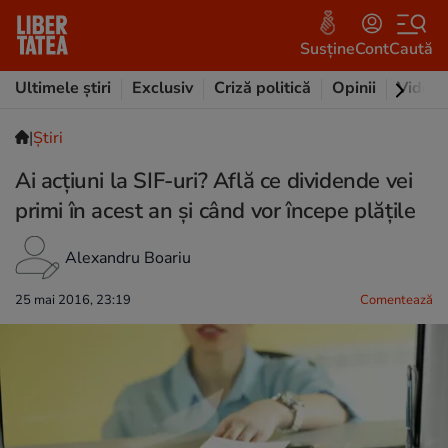
Susține
Cont
Caută
Ultimele știri
Exclusiv
Criză politică
Opinii
Video
|
Ştiri
Ai acțiuni la SIF-uri? Află ce dividende vei
primi în acest an și când vor începe plățile
Alexandru Boariu
25 mai 2016, 23:19
Comentează