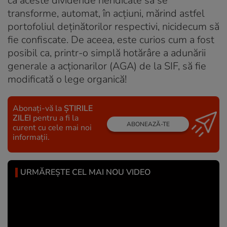
ca aceste dividende neridicate să se
transforme, automat, în acțiuni, mărind astfel
portofoliul deținătorilor respectivi, nicidecum să
fie confiscate. De aceea, este curios cum a fost
posibil ca, printr-o simplă hotărâre a adunării
generale a acționarilor (AGA) de la SIF, să fie
modificată o lege organică!
Abonați-vă la
ȘTIRILE
ZILEI
pentru a fi la
ABONEAZĂ-TE
curent cu cele mai noi
informații.
URMĂREȘTE CEL MAI NOU VIDEO