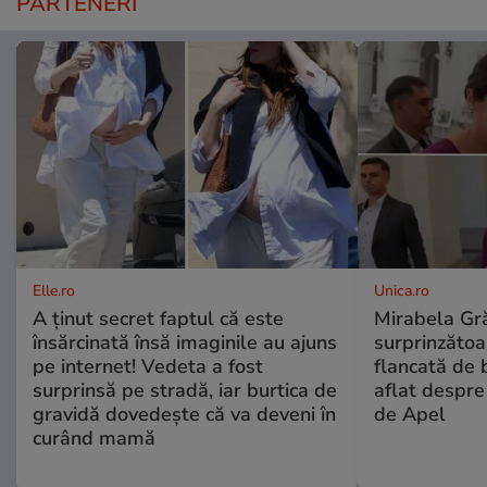
PARTENERI
Elle.ro
Unica.ro
A ținut secret faptul că este
Mirabela Gră
însărcinată însă imaginile au ajuns
surprinzătoar
pe internet! Vedeta a fost
flancată de 
surprinsă pe stradă, iar burtica de
aflat despre
gravidă dovedește că va deveni în
de Apel
curând mamă