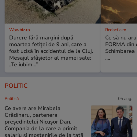
Wowbiz.ro
Redactia.ro
Durere fără margini după
Ce să nu aru
moartea fetiței de 9 ani, care a
FORMA din c
fost ucisă în accidentul de la Cluj.
Schimbarea l
Mesajul sfâșietor al mamei sale:
....
„Te iubim…”
POLITIC
Politică
05 aug.
Ce avere are Mirabela
Grădinaru, partenera
președintelui Nicușor Dan.
Compania de la care a primit
salariu și moștenirile de la tată