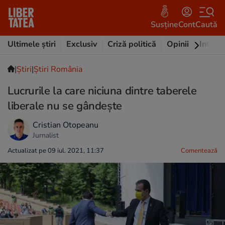
Susține
Cont
Caută
Ultimele știri
Exclusiv
Criză politică
Opinii
Intervi
|
Ştiri
|
Știri România
Lucrurile la care niciuna dintre taberele
liberale nu se gândește
Cristian Otopeanu
Jurnalist
Actualizat pe 09 iul. 2021, 11:37
Comentează