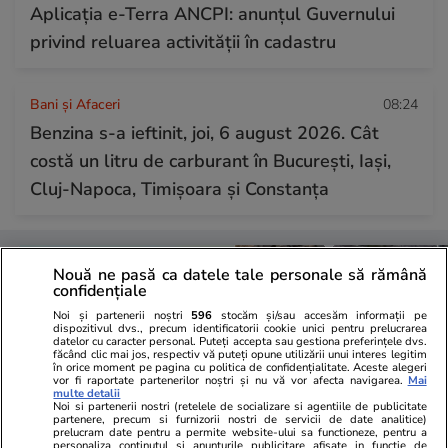
Aplicația e-Terra ANCPI: anunțul Guvernului
privind reluarea activității în cadastru
Bani și Afaceri
08:24
Benzina s-a ieftinit, joi, 6 august 2026. Cât
costă un litru de carburant în București, Iași,
Cluj-Napoca, Timișoara și Constanța
Nouă ne pasă ca datele tale personale să rămână
confidențiale
Noi și partenerii noștri
596
stocăm și/sau accesăm informații pe
dispozitivul dvs., precum identificatorii cookie unici pentru prelucrarea
datelor cu caracter personal. Puteți accepta sau gestiona preferințele dvs.
făcând clic mai jos, respectiv vă puteți opune utilizării unui interes legitim
în orice moment pe pagina cu politica de confidențialitate. Aceste alegeri
vor fi raportate partenerilor noștri și nu vă vor afecta navigarea.
Mai
multe detalii
Noi si partenerii nostri (retelele de socializare si agentiile de publicitate
partenere, precum si furnizorii nostri de servicii de date analitice)
prelucram date pentru a permite website-ului sa functioneze, pentru a
personaliza continutul si anunturile publicitare afisate in functie de