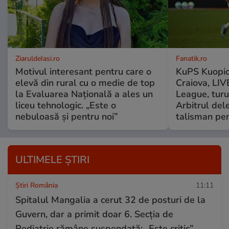
ZiaruldeIasi.ro
Fanatik.ro
Motivul interesant pentru care o
KuPS Kuopio
elevă din rural cu o medie de top
Craiova, LI
la Evaluarea Națională a ales un
League, turu
liceu tehnologic. „Este o
Arbitrul del
nebuloasă și pentru noi”
talisman pen
ULTIMELE ȘTIRI
Știri România
11:11
Spitalul Mangalia a cerut 32 de posturi de la
Guvern, dar a primit doar 6. Secția de
Pediatrie rămâne suspendată: „Este critic”