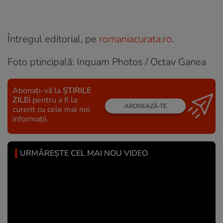
Întregul editorial, pe
romaniacurata.ro.
Foto ptincipală: Inquam Photos / Octav Ganea
Abonați-vă la
ȘTIRILE
ZILEI
pentru a fi la
ABONEAZĂ-TE
curent cu cele mai noi
informații.
URMĂREȘTE CEL MAI NOU VIDEO