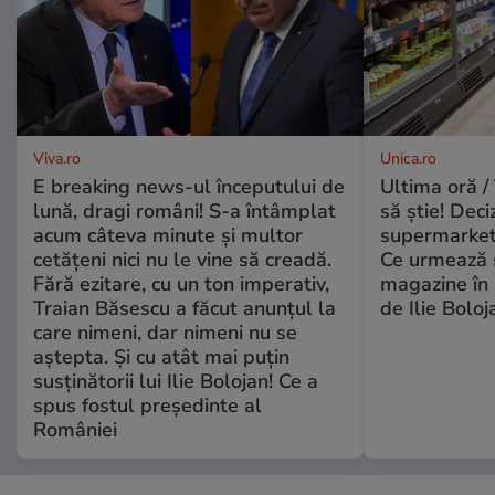
Viva.ro
Unica.ro
E breaking news-ul începutului de
Ultima oră / 
lună, dragi români! S-a întâmplat
să știe! Deci
acum câteva minute și multor
supermarketu
cetățeni nici nu le vine să creadă.
Ce urmează s
Fără ezitare, cu un ton imperativ,
magazine în 
Traian Băsescu a făcut anunțul la
de Ilie Boloj
care nimeni, dar nimeni nu se
aștepta. Și cu atât mai puțin
susținătorii lui Ilie Bolojan! Ce a
spus fostul președinte al
României