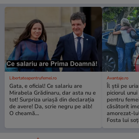
Libertateapentrufemei.ro
Avantaje.ro
Gata, e oficial! Ce salariu are
Îl știi pe ur
Mirabela Grădinaru, dar asta nu e
piciorul unui
tot! Surpriza uriașă din declarația
pentru femei
de avere! Da, scrie negru pe alb!
căsătorit ime
O cheamă…
amorezat-lul
Fosta lui soț