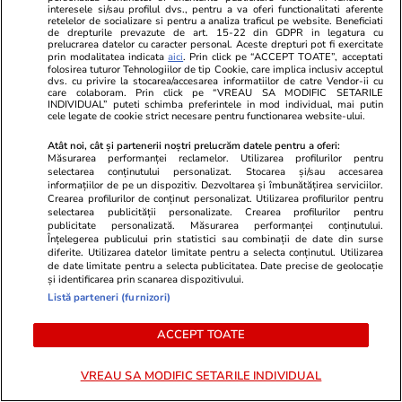
interesele si/sau profilul dvs., pentru a va oferi functionalitati aferente
retelelor de socializare si pentru a analiza traficul pe website. Beneficiati
Vacanțe și Cultură
05 aug.
Vacanțe și Cultu
de drepturile prevazute de art. 15-22 din GDPR in legatura cu
prelucrarea datelor cu caracter personal. Aceste drepturi pot fi exercitate
Plajele de la Marea Adriatică,
Un turist a 
prin modalitatea indicata
aici
. Prin click pe “ACCEPT TOATE”, acceptati
folosirea tuturor Tehnologiilor de tip Cookie, care implica inclusiv acceptul
acoperite de dischete negre din
pe Transfăgă
dvs. cu privire la stocarea/accesarea informatiilor de catre Vendor-ii cu
care colaboram. Prin click pe “VREAU SA MODIFIC SETARILE
plastic: „Sunt un simbol al poluării
de dragoste 
INDIVIDUAL” puteti schimba preferintele in mod individual, mai putin
cele legate de cookie strict necesare pentru functionarea website-ului.
care continuă să amenințe”
Salvamont și
Atât noi, cât și partenerii noștri prelucrăm datele pentru a oferi:
reacționat du
Măsurarea performanței reclamelor. Utilizarea profilurilor pentru
selectarea conținutului personalizat. Stocarea și/sau accesarea
prostul acas
informațiilor de pe un dispozitiv. Dezvoltarea și îmbunătățirea serviciilor.
Crearea profilurilor de conținut personalizat. Utilizarea profilurilor pentru
selectarea publicității personalizate. Crearea profilurilor pentru
publicitate personalizată. Măsurarea performanței conținutului.
Înțelegerea publicului prin statistici sau combinații de date din surse
Bani și Afaceri
04 aug.
diferite. Utilizarea datelor limitate pentru a selecta conținutul. Utilizarea
de date limitate pentru a selecta publicitatea. Date precise de geolocație
și identificarea prin scanarea dispozitivului.
Ce este loud budgeting,
Listă parteneri (furnizori)
tendința financiară populară la
ACCEPT TOATE
generația Z
VREAU SA MODIFIC SETARILE INDIVIDUAL