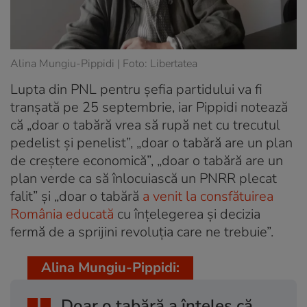
Alina Mungiu-Pippidi | Foto: Libertatea
Lupta din PNL pentru șefia partidului va fi
tranșată pe 25 septembrie, iar Pippidi notează
că „doar o tabără vrea să rupă net cu trecutul
pedelist și penelist”, „doar o tabără are un plan
de creștere economică”, „doar o tabără are un
plan verde ca să înlocuiască un PNRR plecat
falit” și „doar o tabără
a venit la consfătuirea
România educată
cu înțelegerea și decizia
fermă de a sprijini revoluția care ne trebuie”.
Alina Mungiu-Pippidi:
Doar o tabără a înțeles că