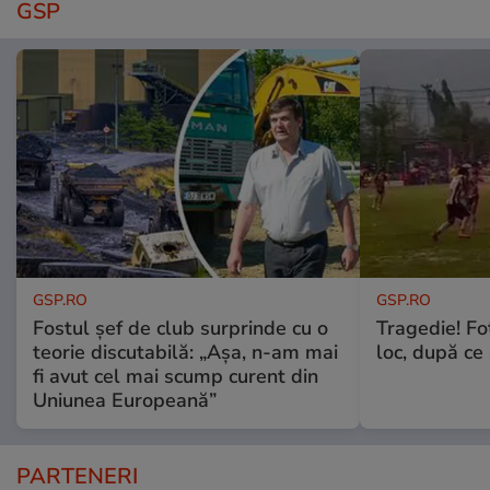
GSP
GSP.RO
GSP.RO
Fostul șef de club surprinde cu o
Tragedie! Fo
teorie discutabilă: „Așa, n-am mai
loc, după ce 
fi avut cel mai scump curent din
Uniunea Europeană”
PARTENERI