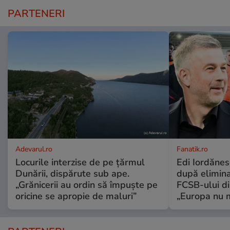
PARTENERI
Adevarul.ro
Fanatik.ro
Locurile interzise de pe țărmul
Edi Iordănes
Dunării, dispărute sub ape.
după elimina
„Grănicerii au ordin să împuște pe
FCSB-ului d
oricine se apropie de maluri”
„Europa nu m