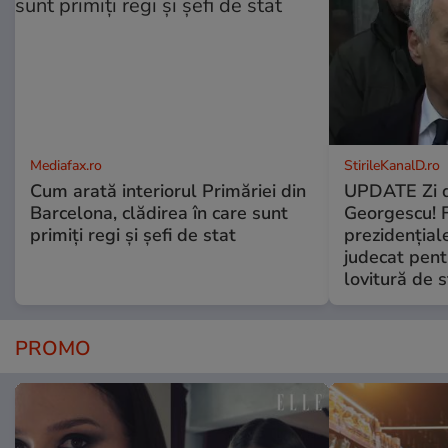
Mediafax.ro
StirileKanalD.ro
Cum arată interiorul Primăriei din
UPDATE Zi d
Barcelona, clădirea în care sunt
Georgescu! F
primiți regi și șefi de stat
prezidențiale
judecat pent
lovitură de s
PROMO