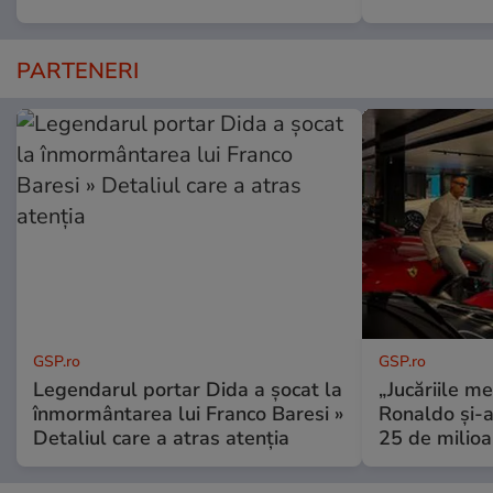
PARTENERI
GSP.ro
GSP.ro
Legendarul portar Dida a șocat la
„Jucăriile me
înmormântarea lui Franco Baresi »
Ronaldo și-a
Detaliul care a atras atenția
25 de milioa