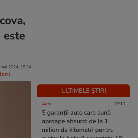
cova,
e este
 mai 2024, 15:24
arii
ULTIMELE ȘTIRI
Auto
07:10
5 garanții auto care sună
aproape absurd: de la 1
milion de kilometri pentru