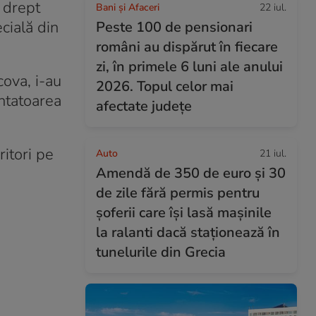
t drept
Bani și Afaceri
22 iul.
ecială din
Peste 100 de pensionari
români au dispărut în fiecare
zi, în primele 6 luni ale anului
cova, i-au
2026. Topul celor mai
entatoarea
afectate județe
itori pe
Auto
21 iul.
Amendă de 350 de euro și 30
de zile fără permis pentru
șoferii care își lasă mașinile
la ralanti dacă staționează în
tunelurile din Grecia