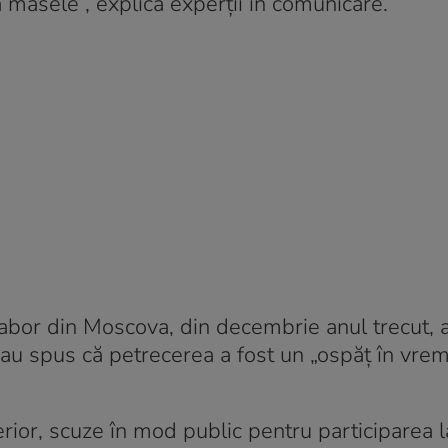
 masele”, explică experții în comunicare.
tabor din Moscova, din decembrie anul trecut, a
e au spus că petrecerea a fost un „ospăț în vre
erior, scuze în mod public pentru participarea l