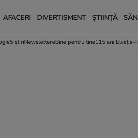
AFACERI
DIVERTISMENT
ȘTIINȚĂ
SĂN
Bani și Afaceri
Monden
Știri Știință
Știri 
Auto
Horoscop
Schimbări climati
Relații
Locuri de muncă
Muzică și Filme
Rețete
ogie
5 știri
Newslettere
Bine pentru tine
115 ani Elveția
Imobiliare.ro
Vacanțe și Cultură
Fructe
eJobs.ro
Îngriji