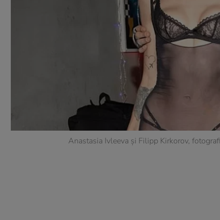
Anastasia Ivleeva și Filipp Kirkorov, fotogra