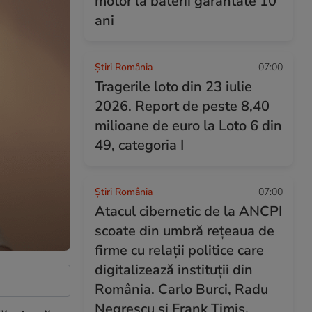
motor la baterii garantate 10
ani
Știri România
07:00
Tragerile loto din 23 iulie
2026. Report de peste 8,40
milioane de euro la Loto 6 din
49, categoria I
Știri România
07:00
Atacul cibernetic de la ANCPI
scoate din umbră rețeaua de
firme cu relații politice care
digitalizează instituții din
România. Carlo Burci, Radu
Negrescu și Frank Timiș,