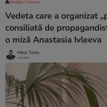
|
Ştiri
|
Știri Externe
Vedeta care a organizat „
consiliată de propagandist
o miză Anastasia Ivleeva
Mihai Toma
Jurnalist