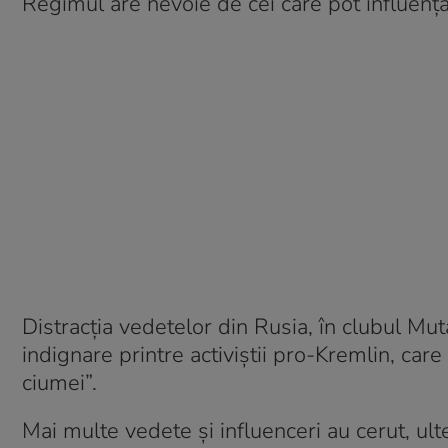
Regimul are nevoie de cei care pot influența
Distracția vedetelor din Rusia, în clubul Mu
indignare printre activiștii pro-Kremlin, car
ciumei”.
Mai multe vedete și influenceri au cerut, ult