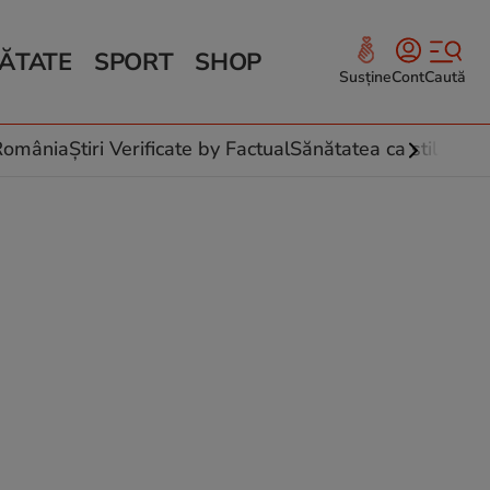
ĂTATE
SPORT
SHOP
Susține
Cont
Caută
Sănătate și Fitness
ce
 culinare
-România
Știri Verificate by Factual
Sănătatea ca stil de vi
 și legume
rea plantelor