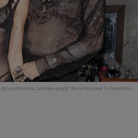
fiați la petrecerea „aproape goală” de la Moscova, în decembrie