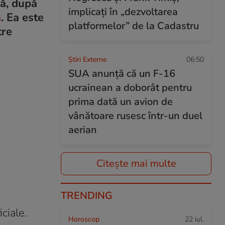
nă, după
implicați în „dezvoltarea
a
. Ea este
platformelor” de la Cadastru
tre
Știri Externe
06:50
SUA anunță că un F-16
ucrainean a doborât pentru
prima dată un avion de
vânătoare rusesc într-un duel
aerian
Citește mai multe
TRENDING
ciale.
Horoscop
22 iul.