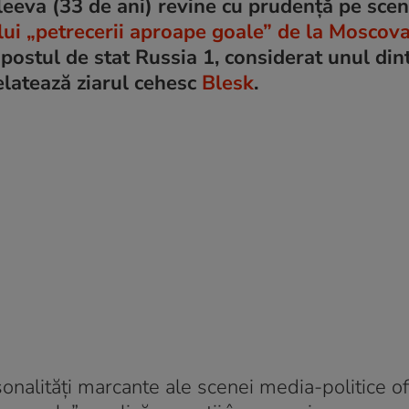
leeva (33 de ani) revine cu prudență pe sce
lui „petrecerii aproape goale” de la Moscov
 postul de stat Russia 1, considerat unul din
relatează ziarul cehesc
Blesk
.
onalități marcante ale scenei media-politice ofi