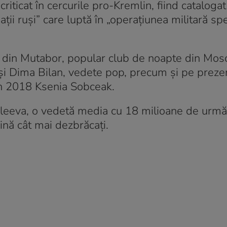
riticat în cercurile pro-Kremlin, fiind cataloga
ații ruși” care luptă în „operațiunea militară sp
le din Mutabor, popular club de noapte din Mos
ita și Dima Bilan, vedete pop, precum și pe prez
din 2018 Ksenia Sobceak.
vleeva, o vedetă media cu 18 milioane de urmăr
vină cât mai dezbrăcați.