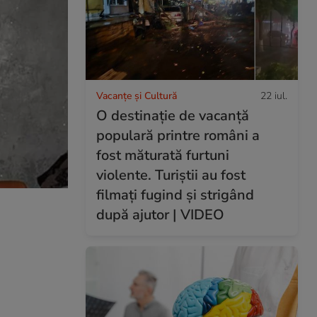
Vacanțe și Cultură
22 iul.
O destinație de vacanță
populară printre români a
fost măturată furtuni
violente. Turiștii au fost
filmați fugind și strigând
după ajutor | VIDEO