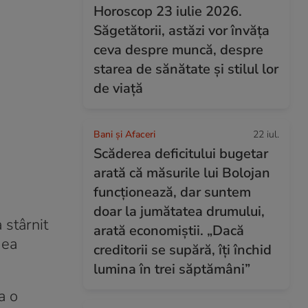
Horoscop 23 iulie 2026.
Săgetătorii, astăzi vor învăța
ceva despre muncă, despre
starea de sănătate și stilul lor
de viață
Bani și Afaceri
22 iul.
Scăderea deficitului bugetar
arată că măsurile lui Bolojan
funcționează, dar suntem
doar la jumătatea drumului,
 stârnit
arată economiștii. „Dacă
mea
creditorii se supără, îți închid
lumina în trei săptămâni”
a o