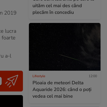
uităm cel mai des când
plecăm în concediu
 în 2019
e lucra
 foarte
ru a-l
Lifestyle
12:00
Ploaia de meteori Delta
Aquaride 2026: când o poți
vedea cel mai bine