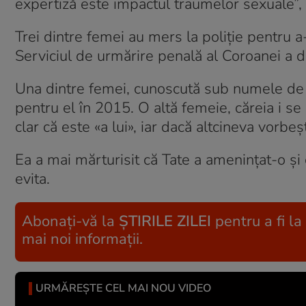
expertiză este impactul traumelor sexuale”,
Trei dintre femei au mers la poliție pentru 
Serviciul de urmărire penală al Coroanei a 
Una dintre femei, cunoscută sub numele de A
pentru el în 2015. O altă femeie, căreia i s
clar că este «a lui», iar dacă altcineva vorbeșt
Ea a mai mărturisit că Tate a amenințat-o și 
evita.
Abonați-vă la
ȘTIRILE ZILEI
pentru a fi la
mai noi informații.
URMĂREȘTE CEL MAI NOU VIDEO