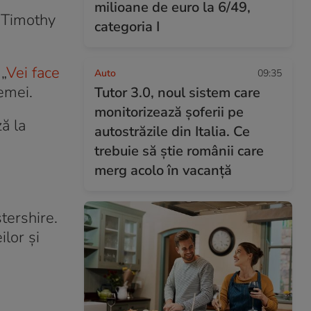
milioane de euro la 6/49,
i Timothy
categoria I
.
„
Vei face
Auto
09:35
femei.
Tutor 3.0, noul sistem care
monitorizează șoferii pe
ă la
autostrăzile din Italia. Ce
trebuie să știe românii care
merg acolo în vacanță
tershire.
ilor și