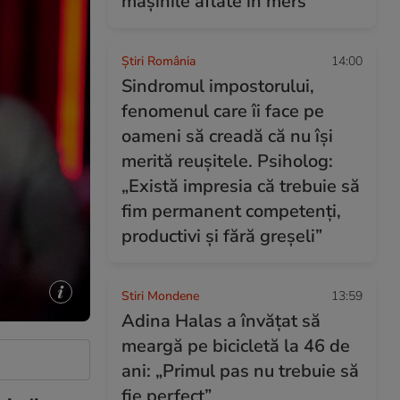
mașinile aflate în mers
Știri România
14:00
Sindromul impostorului,
fenomenul care îi face pe
oameni să creadă că nu își
merită reușitele. Psiholog:
„Există impresia că trebuie să
fim permanent competenți,
productivi și fără greșeli”
Stiri Mondene
13:59
Adina Halas a învățat să
meargă pe bicicletă la 46 de
ani: „Primul pas nu trebuie să
fie perfect”