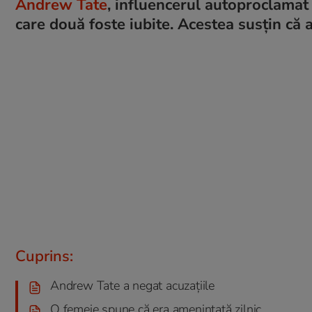
Andrew Tate
, influencerul autoproclamat 
care două foste iubite. Acestea susțin că 
Cuprins:
Andrew Tate a negat acuzațiile
O femeie spune că era amenințată zilnic