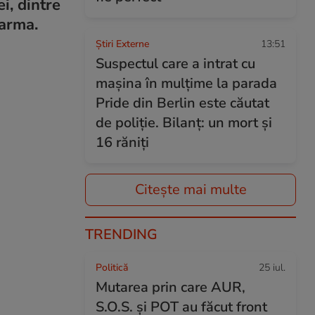
i, dintre
 arma.
Știri Externe
13:51
Suspectul care a intrat cu
mașina în mulțime la parada
Pride din Berlin este căutat
de poliție. Bilanț: un mort și
16 răniți
Citește mai multe
TRENDING
Politică
25 iul.
Mutarea prin care AUR,
S.O.S. și POT au făcut front