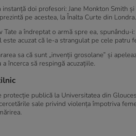
 instanță doi profesori: Jane Monkton Smith ș
rezintă pe acestea, la Înalta Curte din Londra
w Tate a îndreptat o armă spre ea, spunându-i: 
el este acuzat că le-a strangulat pe cele patru 
rarea sa că sunt „invenții grosolane” și apeleaz
 a încerca să respingă acuzațiile.
ilnic
protecție publică la Universitatea din Glouces
cercetările sale privind violența împotriva feme
rmărirea.