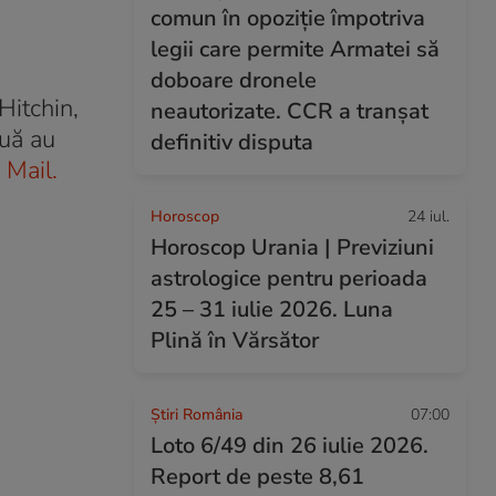
comun în opoziție împotriva
legii care permite Armatei să
doboare dronele
Hitchin,
neautorizate. CCR a tranșat
ouă au
definitiv disputa
 Mail.
Horoscop
24 iul.
Horoscop Urania | Previziuni
astrologice pentru perioada
25 – 31 iulie 2026. Luna
Plină în Vărsător
Știri România
07:00
Loto 6/49 din 26 iulie 2026.
Report de peste 8,61