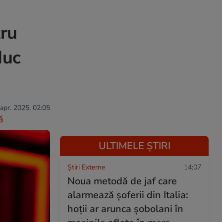
tru
duc
 apr. 2025, 02:05
ă
ULTIMELE ȘTIRI
Știri Externe
14:07
Noua metodă de jaf care
alarmează șoferii din Italia:
hoții ar arunca șobolani în