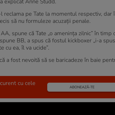
 a explicat Anne Studd.
a-l reclama pe Tate la momentul respectiv, dar
decis să nu formuleze acuzații penale.
A, spune că Tate „o amenința zilnic” în timp c
e spune BB, a spus că fostul kickboxer „i-a spus
e cu ea, îl va ucide”.
că a fost nevoită să se baricadeze în baie pent
 curent cu cele
ABONEAZĂ-TE