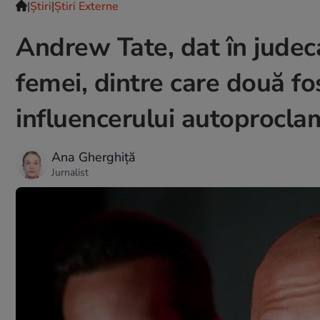
|
Ştiri
|
Știri Externe
Andrew Tate, dat în judec
femei, dintre care două fos
influencerului autoprocla
Ana Gherghiță
Jurnalist