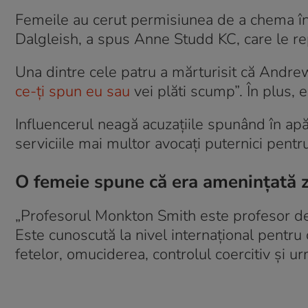
Femeile au cerut permisiunea de a chema în
Dalgleish, a spus Anne Studd KC, care le rep
Una dintre cele patru a mărturisit că Andre
ce-ți spun eu sau
vei plăti scump”. În plus, 
Influencerul neagă acuzațiile spunând în apă
serviciile mai multor avocați puternici pentru
O femeie spune că era amenințată z
„Profesorul Monkton Smith este profesor de 
Este cunoscută la nivel internațional pentru 
fetelor, omuciderea, controlul coercitiv și u