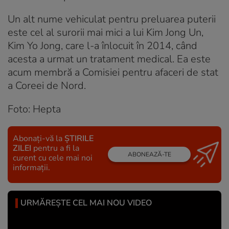
Un alt nume vehiculat pentru preluarea puterii
este cel al surorii mai mici a lui Kim Jong Un,
Kim Yo Jong, care l-a înlocuit în 2014, când
acesta a urmat un tratament medical. Ea este
acum membră a Comisiei pentru afaceri de stat
a Coreei de Nord.
Foto: Hepta
Abonați-vă la
ȘTIRILE
ZILEI
pentru a fi la
ABONEAZĂ-TE
curent cu cele mai noi
informații.
URMĂREȘTE CEL MAI NOU VIDEO