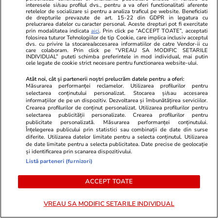
fost găsită moartă. Poliția i-a confirmat
interesele si/sau profilul dvs., pentru a va oferi functionalitati aferente
retelelor de socializare si pentru a analiza traficul pe website. Beneficiati
identitatea
de drepturile prevazute de art. 15-22 din GDPR in legatura cu
prelucrarea datelor cu caracter personal. Aceste drepturi pot fi exercitate
prin modalitatea indicata
aici
. Prin click pe “ACCEPT TOATE”, acceptati
folosirea tuturor Tehnologiilor de tip Cookie, care implica inclusiv acceptul
dvs. cu privire la stocarea/accesarea informatiilor de catre Vendor-ii cu
Știri România
27 iul.
care colaboram. Prin click pe “VREAU SA MODIFIC SETARILE
INDIVIDUAL” puteti schimba preferintele in mod individual, mai putin
„Nimeni nu mai riscă o estimare”: Migrarea
cele legate de cookie strict necesare pentru functionarea website-ului.
aplicațiilor ANCPI în Cloudul Guvernamental
Atât noi, cât și partenerii noștri prelucrăm datele pentru a oferi:
întârzie, iar 10.000 de profesioniști din
Măsurarea performanței reclamelor. Utilizarea profilurilor pentru
selectarea conținutului personalizat. Stocarea și/sau accesarea
cadastru sunt blocați
informațiilor de pe un dispozitiv. Dezvoltarea și îmbunătățirea serviciilor.
Crearea profilurilor de conținut personalizat. Utilizarea profilurilor pentru
selectarea publicității personalizate. Crearea profilurilor pentru
publicitate personalizată. Măsurarea performanței conținutului.
Înțelegerea publicului prin statistici sau combinații de date din surse
Horoscop
27 iul.
diferite. Utilizarea datelor limitate pentru a selecta conținutul. Utilizarea
Horoscop 28 iulie 2026. Leii se bucură de o
de date limitate pentru a selecta publicitatea. Date precise de geolocație
și identificarea prin scanarea dispozitivului.
energie debordantă, dar simt acut nevoia de a
Listă parteneri (furnizori)
o direcționa către un scop clar, ca să nu o
ACCEPT TOATE
risipească
VREAU SA MODIFIC SETARILE INDIVIDUAL