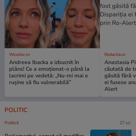
Wowbiz.ro
Redactia.ro
Andreea Ibacka a izbucnit în
Anastasia Pi
plâns! Ce a emoționat-o până la
căutată de t
lacrimi pe vedetă: „Nu-mi mai e
găsită fără v
rușine să fiu vulnerabilă”
ei fusese anu
Alert
POLITIC
Politică
27 iul.
Parlamentul, somat să modifice