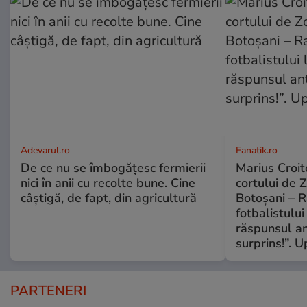
Adevarul.ro
Fanatik.ro
De ce nu se îmbogățesc fermierii
Marius Croito
nici în anii cu recolte bune. Cine
cortului de 
câștigă, de fapt, din agricultură
Botoșani – R
fotbalistului
răspunsul an
surprins!”. 
PARTENERI