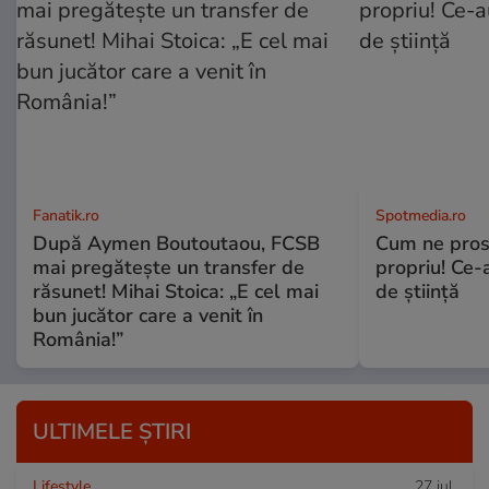
Fanatik.ro
Spotmedia.ro
După Aymen Boutoutaou, FCSB
Cum ne prost
mai pregătește un transfer de
propriu! Ce-
răsunet! Mihai Stoica: „E cel mai
de știință
bun jucător care a venit în
România!”
ULTIMELE ȘTIRI
Lifestyle
27 iul.