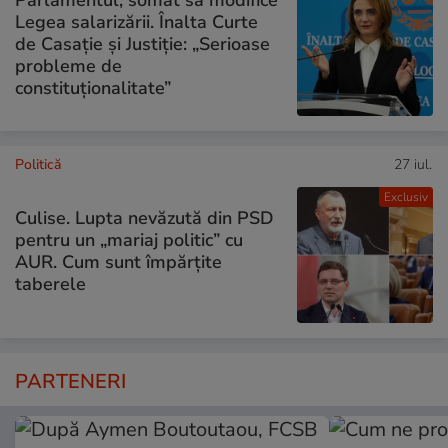
Legea salarizării. Înalta Curte
de Casație și Justiție: „Serioase
probleme de
constituționalitate”
Politică
27 iul.
Exclusiv
Culise. Lupta nevăzută din PSD
pentru un „mariaj politic” cu
AUR. Cum sunt împărțite
taberele
PARTENERI