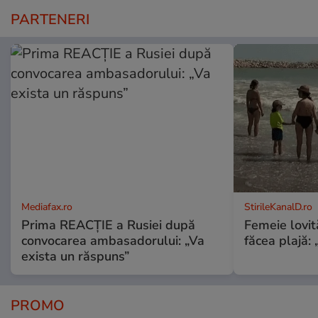
PARTENERI
Mediafax.ro
StirileKanalD.ro
Prima REACȚIE a Rusiei după
Femeie lovit
convocarea ambasadorului: „Va
făcea plajă: „
exista un răspuns”
PROMO