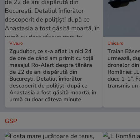
Viva.ro
Unica.ro
Zguduitor, ce s-a aflat la nici 24
Traian Băses
de ore de când am primit cu toții
urmează, du
mesajul Ro-Alert despre tânăra
dronelor din 
de 22 de ani dispărută din
României: „L
București. Detaliul înfiorător
duce 1-1”. F
descoperit de polițiști după ce
transmis un 
Anastasia a fost găsită moartă, în
urmă cu doar câteva minute
GSP