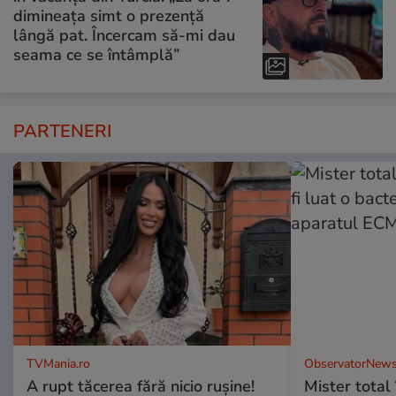
dimineața simt o prezență
lângă pat. Încercam să-mi dau
seama ce se întâmplă”
PARTENERI
TVMania.ro
ObservatorNews
A rupt tăcerea fără nicio rușine!
Mister total î