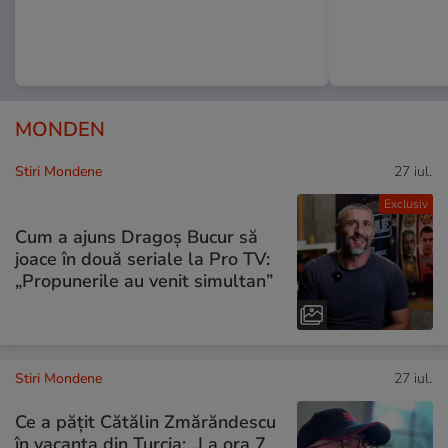
MONDEN
Stiri Mondene
27 iul.
Exclusiv
Cum a ajuns Dragoș Bucur să
joace în două seriale la Pro TV:
„Propunerile au venit simultan”
Stiri Mondene
27 iul.
Ce a pățit Cătălin Zmărăndescu
în vacanța din Turcia: „La ora 7