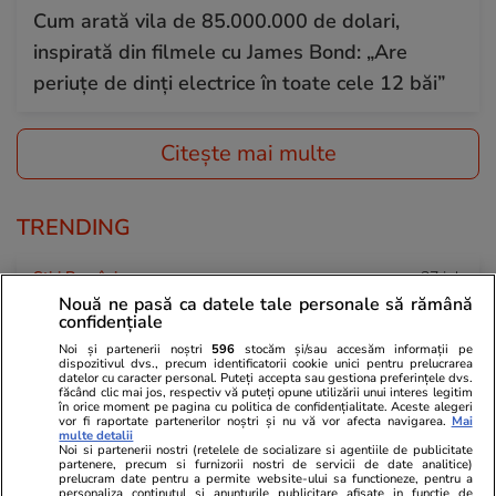
Cum arată vila de 85.000.000 de dolari,
inspirată din filmele cu James Bond: „Are
periuțe de dinți electrice în toate cele 12 băi”
Citește mai multe
TRENDING
Știri România
27 iul.
Nouă ne pasă ca datele tale personale să rămână
Marius Lazurca și generalul Gheorghiță Vlad,
confidențiale
trimiși de președintele Nicușor Dan în SUA în
Noi și partenerii noștri
596
stocăm și/sau accesăm informații pe
dispozitivul dvs., precum identificatorii cookie unici pentru prelucrarea
urma incidentelor cu drone
datelor cu caracter personal. Puteți accepta sau gestiona preferințele dvs.
făcând clic mai jos, respectiv vă puteți opune utilizării unui interes legitim
în orice moment pe pagina cu politica de confidențialitate. Aceste alegeri
vor fi raportate partenerilor noștri și nu vă vor afecta navigarea.
Mai
multe detalii
Știri România
27 iul.
Noi si partenerii nostri (retelele de socializare si agentiile de publicitate
partenere, precum si furnizorii nostri de servicii de date analitice)
Tânăra de 22 de ani căutată cu RO-Alert a
prelucram date pentru a permite website-ului sa functioneze, pentru a
personaliza continutul si anunturile publicitare afisate in functie de