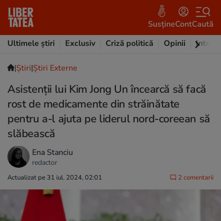
Susține
Cont
Caută
Ultimele știri
Exclusiv
Criză politică
Opinii
Intervi
|
Ştiri
|
Știri Externe
Asistenții lui Kim Jong Un încearcă să facă
rost de medicamente din străinătate
pentru a-l ajuta pe liderul nord-coreean să
slăbească
Ena Stanciu
redactor
Actualizat pe 31 iul. 2024, 02:01
2 comentarii