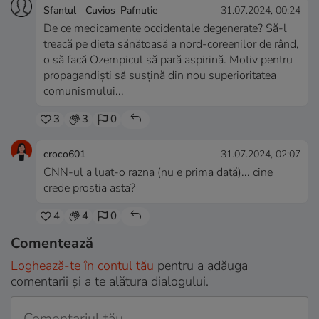
Sfantul__Cuvios_Pafnutie
31.07.2024, 00:24
De ce medicamente occidentale degenerate? Să-l
treacă pe dieta sănătoasă a nord-coreenilor de rând,
o să facă Ozempicul să pară aspirină. Motiv pentru
propagandiști să susțină din nou superioritatea
comunismului...
3
3
0
croco601
31.07.2024, 02:07
CNN-ul a luat-o razna (nu e prima dată)... cine
crede prostia asta?
4
4
0
Comentează
Loghează-te în contul tău
pentru a adăuga
comentarii și a te alătura dialogului.