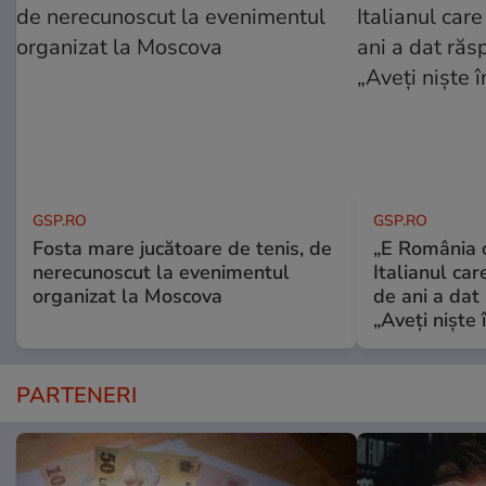
GSP.RO
GSP.RO
Fosta mare jucătoare de tenis, de
„E România o
nerecunoscut la evenimentul
Italianul car
organizat la Moscova
de ani a dat 
„Aveți niște î
PARTENERI