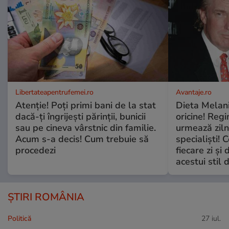
Libertateapentrufemei.ro
Avantaje.ro
Atenție! Poți primi bani de la stat
Dieta Melan
dacă-ți îngrijești părinții, bunicii
oricine! Regi
sau pe cineva vârstnic din familie.
urmează zilni
Acum s-a decis! Cum trebuie să
specialiști! 
procedezi
fiecare zi și 
acestui stil 
ȘTIRI ROMÂNIA
Politică
27 iul.