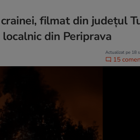
rainei, filmat din județul T
localnic din Periprava
Actualizat pe 18 
15 coment