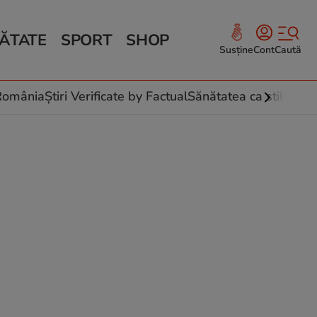
ĂTATE
SPORT
SHOP
Susține
Cont
Caută
Sănătate și Fitness
ce
 culinare
-România
Știri Verificate by Factual
Sănătatea ca stil de vi
 și legume
rea plantelor