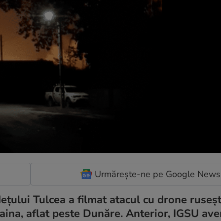
Urmărește-ne pe Google News
ețului Tulcea a filmat atacul cu drone ruseșt
aina, aflat peste Dunăre. Anterior, IGSU aver