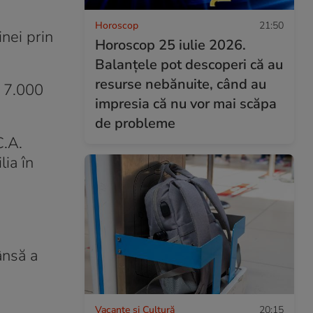
Horoscop
21:50
nei prin
Horoscop 25 iulie 2026.
Balanțele pot descoperi că au
resurse nebănuite, când au
a 7.000
impresia că nu vor mai scăpa
de probleme
C.A.
lia în
ânsă a
Vacanțe și Cultură
20:15