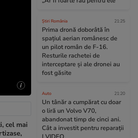
„Ar fi foarte rău pentru ele”
Știri România
21:25
Prima dronă doborâtă în
spațiul aerian românesc de
un pilot român de F-16.
Resturile rachetei de
interceptare și ale dronei au
fost găsite
Auto
21:20
Un tânăr a cumpărat cu doar
o liră un Volvo V70,
abandonat timp de cinci ani.
i, cel mai
Cât a investit pentru reparații
tizase,
| VIDEO