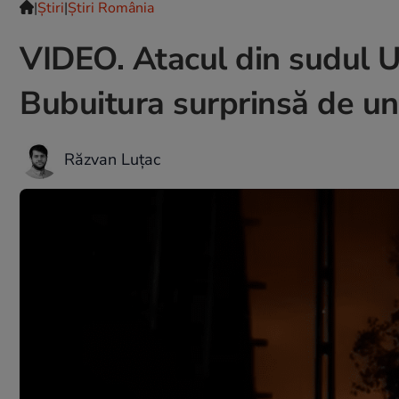
|
Ştiri
|
Știri România
VIDEO. Atacul din sudul Uc
Bubuitura surprinsă de un 
Răzvan Luțac