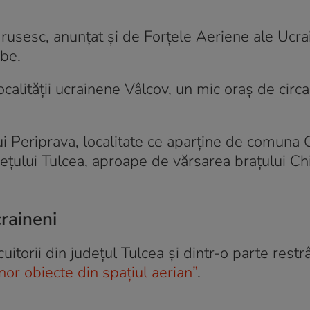
rusesc, anunțat și de Forțele Aeriene ale Ucrai
ube.
localității ucrainene Vâlcov, un mic oraș de circ
ui Periprava, localitate ce aparține de comuna 
dețului Tulcea, aproape de vărsarea brațului Chi
raineni
uitorii din județul Tulcea și dintr-o parte restr
unor obiecte din spațiul aerian”
.