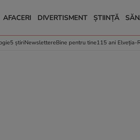
AFACERI
DIVERTISMENT
ȘTIINȚĂ
SĂN
Bani și Afaceri
Monden
Știri Știință
Știri 
Auto
Horoscop
Schimbări climati
Relații
Locuri de muncă
Muzică și Filme
Rețete
ogie
5 știri
Newslettere
Bine pentru tine
115 ani Elveția
Imobiliare.ro
Vacanțe și Cultură
Fructe
eJobs.ro
Îngriji