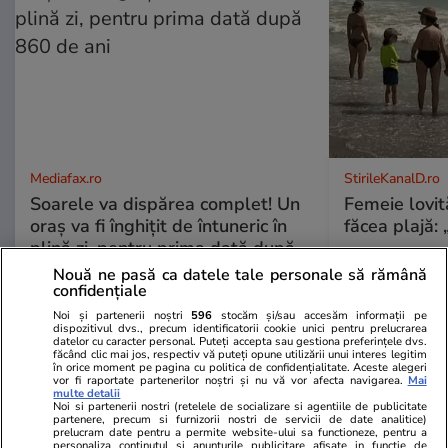
Mediafax.ro
StirileKanalD.ro
Soarele va dispărea complet! Un
Femeie lovit
oraș va fi înghițit de întuneric în
făcea plajă: „
plină zi, pentru prima dată după
860 de ani
Nouă ne pasă ca datele tale personale să rămână
confidențiale
Noi și partenerii noștri
596
stocăm și/sau accesăm informații pe
dispozitivul dvs., precum identificatorii cookie unici pentru prelucrarea
datelor cu caracter personal. Puteți accepta sau gestiona preferințele dvs.
făcând clic mai jos, respectiv vă puteți opune utilizării unui interes legitim
PROMO
în orice moment pe pagina cu politica de confidențialitate. Aceste alegeri
vor fi raportate partenerilor noștri și nu vă vor afecta navigarea.
Mai
multe detalii
Noi si partenerii nostri (retelele de socializare si agentiile de publicitate
partenere, precum si furnizorii nostri de servicii de date analitice)
prelucram date pentru a permite website-ului sa functioneze, pentru a
personaliza continutul si anunturile publicitare afisate in functie de