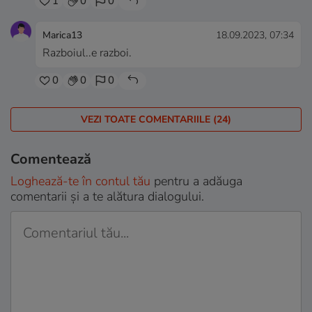
1
0
0
Marica13
18.09.2023, 07:34
Razboiul..e razboi.
0
0
0
VEZI TOATE COMENTARIILE (24)
Comentează
Loghează-te în contul tău
pentru a adăuga
comentarii și a te alătura dialogului.