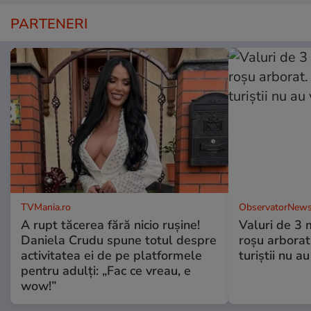
PARTENERI
TVMania.ro
ObservatorNews
A rupt tăcerea fără nicio rușine!
Valuri de 3 m
Daniela Crudu spune totul despre
roşu arborat.
activitatea ei de pe platformele
turiştii nu a
pentru adulți: „Fac ce vreau, e
wow!”