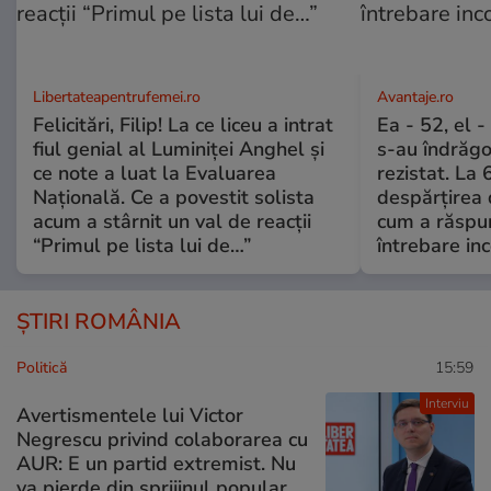
Libertateapentrufemei.ro
Avantaje.ro
Felicitări, Filip! La ce liceu a intrat
Ea - 52, el 
fiul genial al Luminiței Anghel și
s-au îndrăgos
ce note a luat la Evaluarea
rezistat. La 
Națională. Ce a povestit solista
despărțirea 
acum a stârnit un val de reacții
cum a răspu
“Primul pe lista lui de…”
întrebare i
ȘTIRI ROMÂNIA
Politică
15:59
Interviu
Avertismentele lui Victor
Negrescu privind colaborarea cu
AUR: E un partid extremist. Nu
va pierde din sprijinul popular