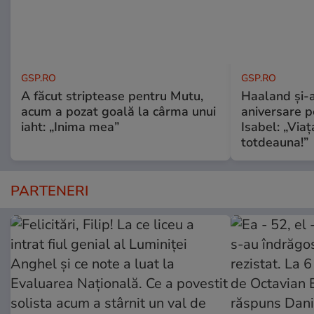
GSP.RO
GSP.RO
A făcut striptease pentru Mutu,
Haaland și-a
acum a pozat goală la cârma unui
aniversare pe
iaht: „Inima mea”
Isabel: „Via
totdeauna!”
PARTENERI