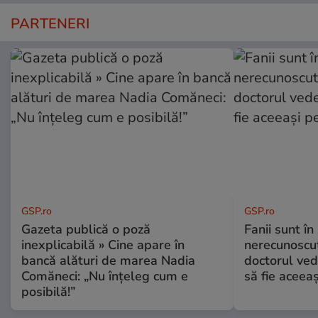
PARTENERI
GSP.ro
GSP.ro
Gazeta publică o poză
Fanii sunt în 
inexplicabilă » Cine apare în
nerecunoscut
bancă alături de marea Nadia
doctorul ved
Comăneci: „Nu înțeleg cum e
să fie aceea
posibilă!”