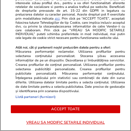
interesele si/sau profilul dvs., pentru a va oferi functionalitati aferente
retelelor de socializare si pentru a analiza traficul pe website. Beneficiati
de drepturile prevazute de art. 15-22 din GDPR in legatura cu
prelucrarea datelor cu caracter personal. Aceste drepturi pot fi exercitate
prin modalitatea indicata
aici
. Prin click pe “ACCEPT TOATE”, acceptati
folosirea tuturor Tehnologiilor de tip Cookie, care implica inclusiv acceptul
dvs. cu privire la stocarea/accesarea informatiilor de catre Vendor-ii cu
care colaboram. Prin click pe “VREAU SA MODIFIC SETARILE
INDIVIDUAL” puteti schimba preferintele in mod individual, mai putin
cele legate de cookie strict necesare pentru functionarea website-ului.
Atât noi, cât și partenerii noștri prelucrăm datele pentru a oferi:
Advertorial
Advertorial
Măsurarea performanței reclamelor. Utilizarea profilurilor pentru
selectarea conținutului personalizat. Stocarea și/sau accesarea
Smart is the new chic: Cum ne
Înscrie-te ac
informațiilor de pe un dispozitiv. Dezvoltarea și îmbunătățirea serviciilor.
ajută tehnologia să ne reinventăm
voucher de 5
Crearea profilurilor de conținut personalizat. Utilizarea profilurilor pentru
selectarea publicității personalizate. Crearea profilurilor pentru
publicitate personalizată. Măsurarea performanței conținutului.
Înțelegerea publicului prin statistici sau combinații de date din surse
diferite. Utilizarea datelor limitate pentru a selecta conținutul. Utilizarea
PARTENERI
de date limitate pentru a selecta publicitatea. Date precise de geolocație
și identificarea prin scanarea dispozitivului.
Listă parteneri (furnizori)
ACCEPT TOATE
VREAU SA MODIFIC SETARILE INDIVIDUAL