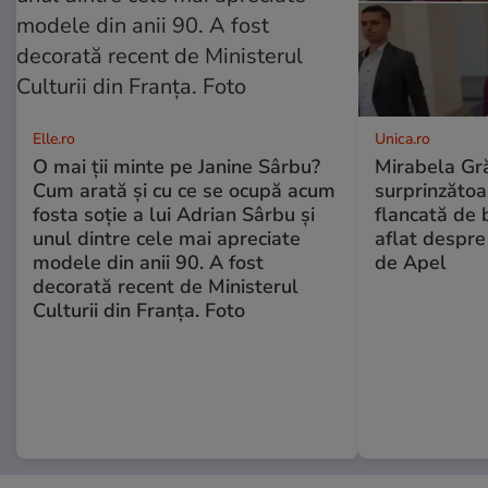
Elle.ro
Unica.ro
O mai ții minte pe Janine Sârbu?
Mirabela Gră
Cum arată și cu ce se ocupă acum
surprinzătoar
fosta soție a lui Adrian Sârbu și
flancată de 
unul dintre cele mai apreciate
aflat despre
modele din anii 90. A fost
de Apel
decorată recent de Ministerul
Culturii din Franța. Foto