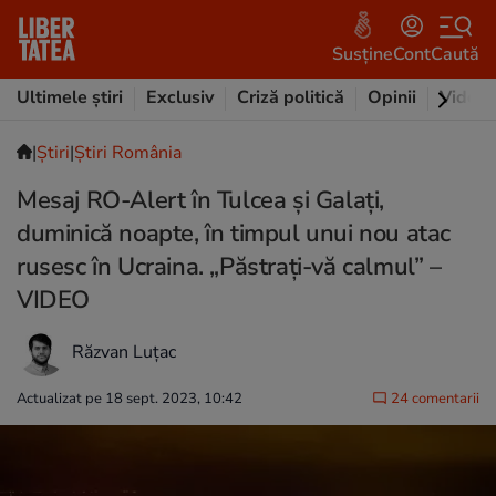
Susține
Cont
Caută
Ultimele știri
Exclusiv
Criză politică
Opinii
Video
|
Ştiri
|
Știri România
Mesaj RO-Alert în Tulcea și Galați,
duminică noapte, în timpul unui nou atac
rusesc în Ucraina. „Păstrați-vă calmul” –
VIDEO
Răzvan Luțac
Actualizat pe 18 sept. 2023, 10:42
24 comentarii