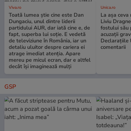
Viva.ro
Unica.ro
Toată lumea știe cine este Dan
La așa ceva 
Dungaciu, unul dintre liderii
Liviu Dragne
partidului AUR, dar iată cine e, de
fostului său 
fapt, superba lui soție. E vedetă
acuzații grav
de televiziune în România, iar un
Declarațiile 
detaliu uluitor despre cariera ei
comentarii
atrage imediat atenția. Apare
mereu pe micul ecran, dar e altfel
decât își imaginează mulți
GSP