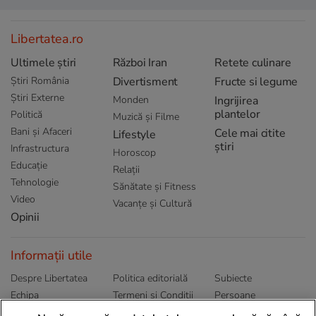
Libertatea.ro
Ultimele știri
Război Iran
Retete culinare
Știri România
Divertisment
Fructe si legume
Știri Externe
Monden
Ingrijirea
plantelor
Politică
Muzică și Filme
Bani și Afaceri
Cele mai citite
Lifestyle
știri
Infrastructura
Horoscop
Educație
Relații
Tehnologie
Sănătate și Fitness
Video
Vacanțe și Cultură
Opinii
Informații utile
Despre Libertatea
Politica editorială
Subiecte
Echipa
Termeni și Conditii
Persoane
Publicitate
Abonamente
Sitemap