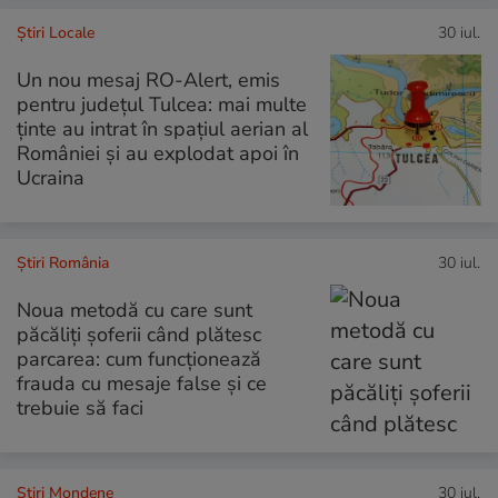
Știri Locale
30 iul.
Un nou mesaj RO-Alert, emis
pentru județul Tulcea: mai multe
ținte au intrat în spațiul aerian al
României și au explodat apoi în
Ucraina
Știri România
30 iul.
Noua metodă cu care sunt
păcăliți șoferii când plătesc
parcarea: cum funcționează
frauda cu mesaje false și ce
trebuie să faci
Stiri Mondene
30 iul.