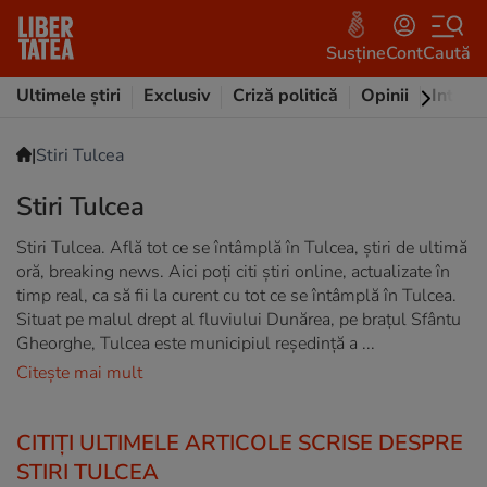
Susține
Cont
Caută
Ultimele știri
Exclusiv
Criză politică
Opinii
Intervi
|
Stiri Tulcea
Stiri Tulcea
Stiri Tulcea. Află tot ce se întâmplă în Tulcea, știri de ultimă
oră, breaking news. Aici poți citi știri online, actualizate în
timp real, ca să fii la curent cu tot ce se întâmplă în Tulcea.
Situat pe malul drept al fluviului Dunărea, pe braţul Sfântu
Gheorghe, Tulcea este municipiul reşedinţă a ...
Citește mai mult
CITIȚI ULTIMELE ARTICOLE SCRISE DESPRE
STIRI TULCEA