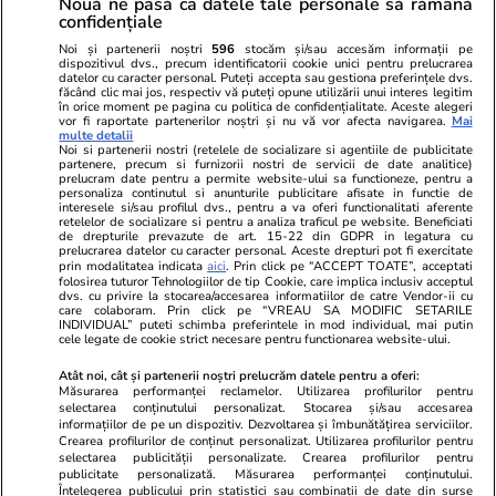
Nouă ne pasă ca datele tale personale să rămână
Politica de
confidențiale
Autori
confidențialitate
Noi și partenerii noștri
596
stocăm și/sau accesăm informații pe
dispozitivul dvs., precum identificatorii cookie unici pentru prelucrarea
datelor cu caracter personal. Puteți accepta sau gestiona preferințele dvs.
Ringier România
făcând clic mai jos, respectiv vă puteți opune utilizării unui interes legitim
în orice moment pe pagina cu politica de confidențialitate. Aceste alegeri
vor fi raportate partenerilor noștri și nu vă vor afecta navigarea.
Mai
Libertatea pentru
ELLE
Locuri de muncă
multe detalii
femei
Noi si partenerii nostri (retelele de socializare si agentiile de publicitate
Gazeta Sporturilor
Imobiliare.ro
partenere, precum si furnizorii nostri de servicii de date analitice)
Unica.ro
prelucram date pentru a permite website-ului sa functioneze, pentru a
Stiri mondene
Jobradar24
personaliza continutul si anunturile publicitare afisate in functie de
Program TV
Calculator sarcina
Imoradar24
interesele si/sau profilul dvs., pentru a va oferi functionalitati aferente
retelelor de socializare si pentru a analiza traficul pe website. Beneficiati
Avantaje
Ajută Copiii
Colecții Libertatea
de drepturile prevazute de art. 15-22 din GDPR in legatura cu
prelucrarea datelor cu caracter personal. Aceste drepturi pot fi exercitate
prin modalitatea indicata
aici
. Prin click pe “ACCEPT TOATE”, acceptati
Pariază responsabil! Decizia ONJN nr. 821/25.09.2025.
folosirea tuturor Tehnologiilor de tip Cookie, care implica inclusiv acceptul
dvs. cu privire la stocarea/accesarea informatiilor de catre Vendor-ii cu
Jocurile de noroc sunt interzise minorilor.
care colaboram. Prin click pe “VREAU SA MODIFIC SETARILE
INDIVIDUAL” puteti schimba preferintele in mod individual, mai putin
cele legate de cookie strict necesare pentru functionarea website-ului.
© 2026 Ringier Romania. Toate drepturile rezervate
Atât noi, cât și partenerii noștri prelucrăm datele pentru a oferi:
Măsurarea performanței reclamelor. Utilizarea profilurilor pentru
selectarea conținutului personalizat. Stocarea și/sau accesarea
informațiilor de pe un dispozitiv. Dezvoltarea și îmbunătățirea serviciilor.
Crearea profilurilor de conținut personalizat. Utilizarea profilurilor pentru
Actualizare preferințe cookies
selectarea publicității personalizate. Crearea profilurilor pentru
publicitate personalizată. Măsurarea performanței conținutului.
Înțelegerea publicului prin statistici sau combinații de date din surse