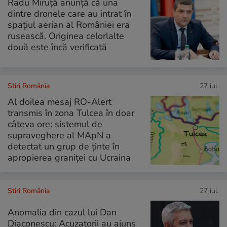
Radu Miruță anunță că una
dintre dronele care au intrat în
spațiul aerian al României era
rusească. Originea celorlalte
două este încă verificată
Știri România
27 iul.
Al doilea mesaj RO-Alert
transmis în zona Tulcea în doar
câteva ore: sistemul de
supraveghere al MApN a
detectat un grup de ținte în
apropierea graniței cu Ucraina
Știri România
27 iul.
Anomalia din cazul lui Dan
Diaconescu: Acuzatorii au ajuns