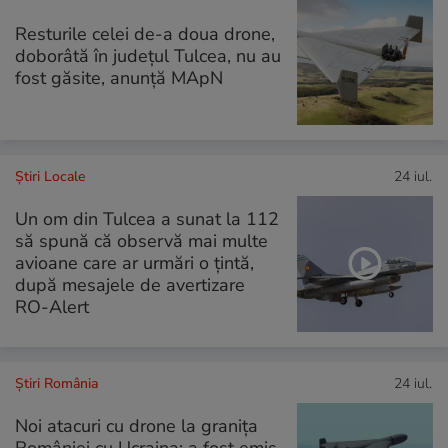
Resturile celei de-a doua drone,
doborâtă în județul Tulcea, nu au
fost găsite, anunță MApN
Știri Locale
24 iul.
Un om din Tulcea a sunat la 112
să spună că observă mai multe
avioane care ar urmări o țintă,
după mesajele de avertizare
RO-Alert
Știri România
24 iul.
Noi atacuri cu drone la granița