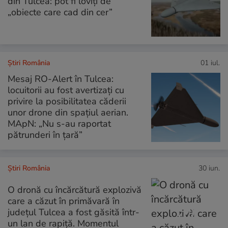
din Tulcea: pot fi loviți de
„obiecte care cad din cer”
Știri România
01 iul.
Mesaj RO-Alert în Tulcea:
locuitorii au fost avertizați cu
privire la posibilitatea căderii
unor drone din spațiul aerian.
MApN: „Nu s-au raportat
pătrunderi în țară”
Știri România
30 iun.
O dronă cu încărcătură explozivă
care a căzut în primăvară în
județul Tulcea a fost găsită într-
un lan de rapiță. Momentul