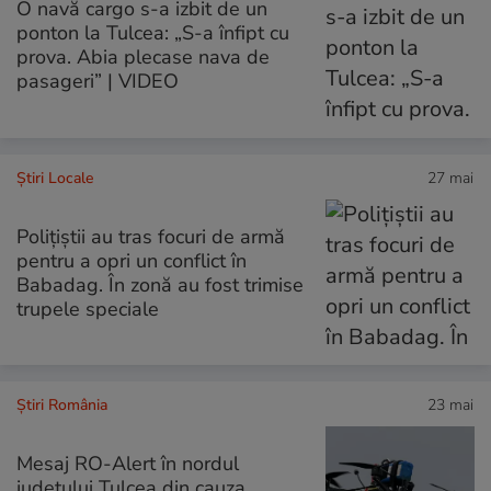
O navă cargo s-a izbit de un
ponton la Tulcea: „S-a înfipt cu
prova. Abia plecase nava de
pasageri” | VIDEO
Știri Locale
27 mai
Polițiștii au tras focuri de armă
pentru a opri un conflict în
Babadag. În zonă au fost trimise
trupele speciale
Știri România
23 mai
Mesaj RO-Alert în nordul
județului Tulcea din cauza