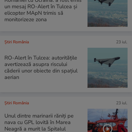
României cu Ucraina: a fost emis
un mesaj RO-Alert în Tulcea și
elicopter MApN trimis să
monitorizeze zona
Știri România
23 iul.
RO-Alert în Tulcea: autoritățile
avertizează asupra riscului
căderii unor obiecte din spațiul
aerian
Știri România
23 iul.
Unul dintre marinarii răniți pe
nava cu GPL lovită în Marea
Neagră a murit la Spitalul