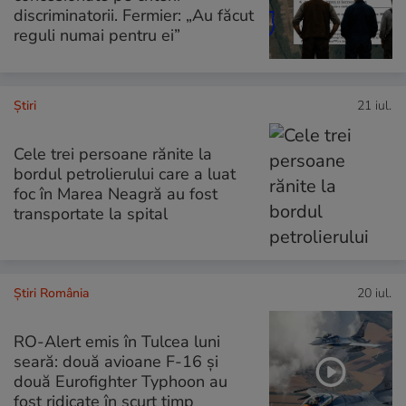
discriminatorii. Fermier: „Au făcut
reguli numai pentru ei”
Ştiri
21 iul.
Cele trei persoane rănite la
bordul petrolierului care a luat
foc în Marea Neagră au fost
transportate la spital
Știri România
20 iul.
RO-Alert emis în Tulcea luni
seară: două avioane F-16 și
două Eurofighter Typhoon au
fost ridicate în scurt timp