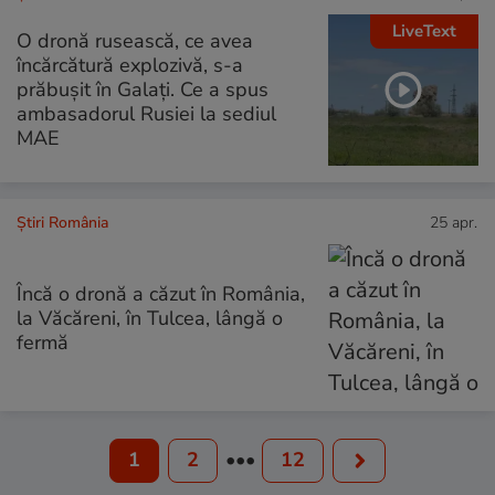
LiveText
O dronă rusească, ce avea
încărcătură explozivă, s-a
prăbușit în Galați. Ce a spus
ambasadorul Rusiei la sediul
MAE
Știri România
25 apr.
Încă o dronă a căzut în România,
la Văcăreni, în Tulcea, lângă o
fermă
1
2
•••
12