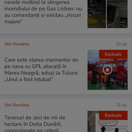
navele multirol la stingerea
incendiului de pe Gas Lisbon: nu
au comandanți și existau „riscuri
majore”
Știri România
22 iul.
Exclusiv
Care este starea marinarilor de
pe nava cu GPL atacată în
Marea Neagră, aduși la Tulcea:
„Unul a fost intubat”
Știri România
21 iul.
Exclusiv
Terenuri de zeci de mii de
hectare în Delta Dunării,
concesionate pe criterii