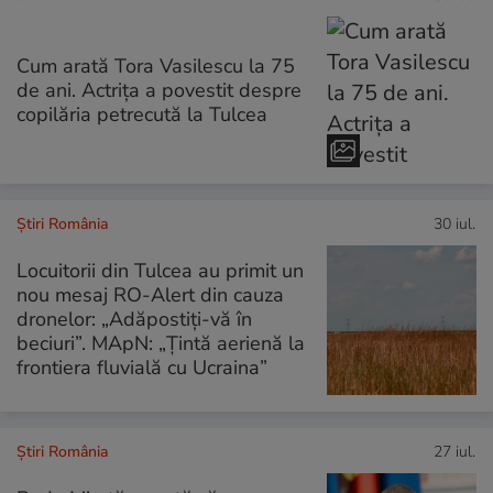
Cum arată Tora Vasilescu la 75
de ani. Actrița a povestit despre
copilăria petrecută la Tulcea
Știri România
30 iul.
Locuitorii din Tulcea au primit un
nou mesaj RO-Alert din cauza
dronelor: „Adăpostiţi-vă în
beciuri”. MApN: „Țintă aerienă la
frontiera fluvială cu Ucraina”
Știri România
27 iul.