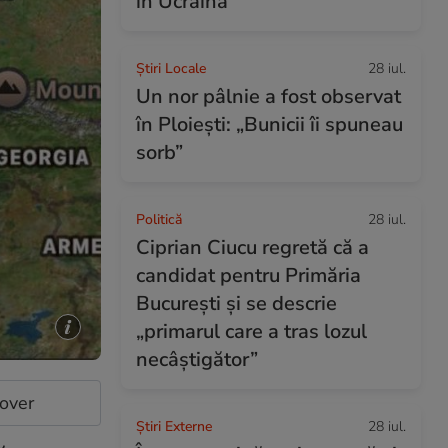
în Ucraina
Știri Locale
28 iul.
Un nor pâlnie a fost observat
în Ploiești: „Bunicii îi spuneau
sorb”
Politică
28 iul.
Ciprian Ciucu regretă că a
candidat pentru Primăria
București și se descrie
„primarul care a tras lozul
necâștigător”
cover
Știri Externe
28 iul.