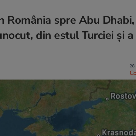
in România spre Abu Dhabi,
nocut, din estul Turciei și a
28 
C