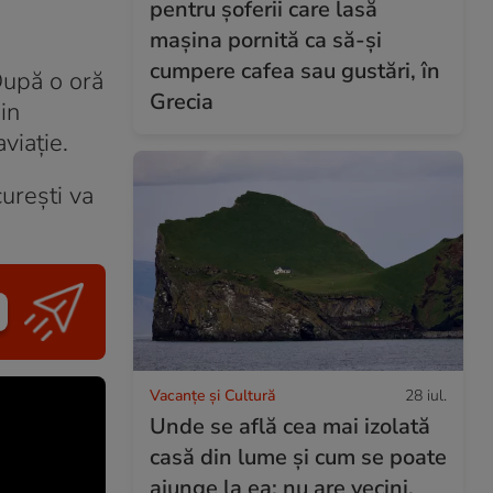
pentru șoferii care lasă
mașina pornită ca să-și
cumpere cafea sau gustări, în
După o oră
Grecia
in
viaţie.
urești va
Vacanțe și Cultură
28 iul.
Unde se află cea mai izolată
casă din lume și cum se poate
ajunge la ea: nu are vecini,