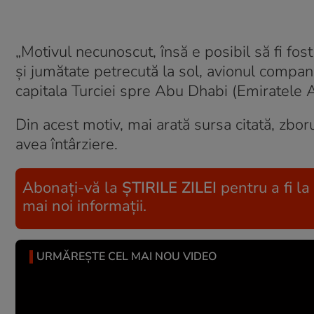
„Motivul necunoscut, însă e posibil să fi fo
și jumătate petrecută la sol, avionul compa
capitala Turciei spre Abu Dhabi (Emiratele Ara
Din acest motiv, mai arată sursa citată, zb
avea întârziere.
Abonați-vă la
ȘTIRILE ZILEI
pentru a fi la
mai noi informații.
URMĂREȘTE CEL MAI NOU VIDEO