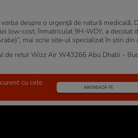
st vorba despre o urgență de natură medicală. 
niei low-cost, înmatriculat 9H-WDY, a decolat d
be)”, mai scrie site-ul specializat în ştiri din a
orul de retur Wizz Air W43266 Abu Dhabi – Buc
 curent cu cele
ABONEAZĂ-TE