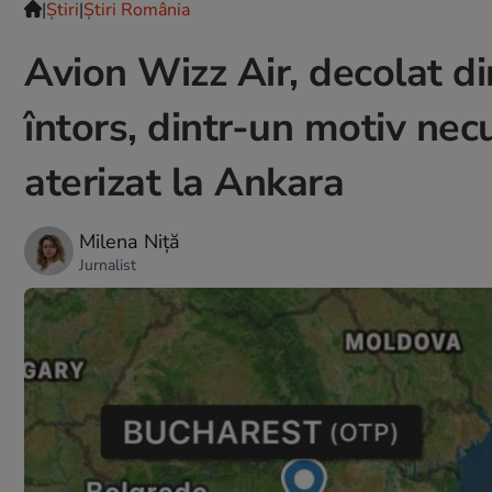
|
Ştiri
|
Știri România
Avion Wizz Air, decolat d
întors, dintr-un motiv necu
aterizat la Ankara
Milena Niță
Jurnalist