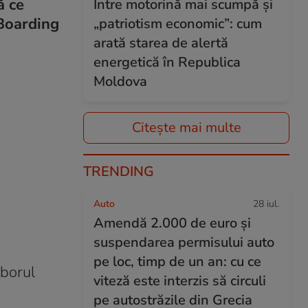
ă ce
Între motorină mai scumpă și
 Boarding
„patriotism economic”: cum
arată starea de alertă
energetică în Republica
Moldova
Citește mai multe
TRENDING
Auto
28 iul.
Amendă 2.000 de euro și
suspendarea permisului auto
pe loc, timp de un an: cu ce
borul
viteză este interzis să circuli
pe autostrăzile din Grecia