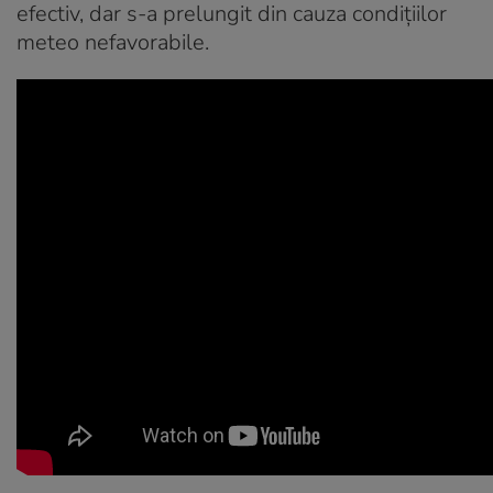
efectiv, dar s-a prelungit din cauza condițiilor
meteo nefavorabile.