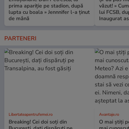
prima apariție pe stadion, după
văzut! » Cum
lupta cu boala » Jennnifer l-a ținut
lui FCSB, du
de mână
Inaugurat as
PARTENERI
Libertateapentrufemei.ro
Avantaje.ro
Breaking! Cei doi soți din
O mai știți 
București, dați dispăruți pe
mai cunoscu