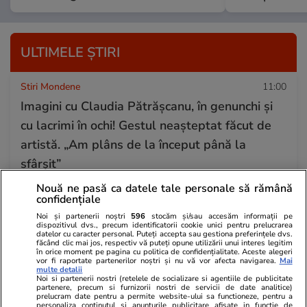
ULTIMELE ȘTIRI
Stiri Mondene
11:00
Imagini cu Claudia Pătrășcanu, în genunchi și
cu lacrimi în ochi! Gestul neașteptat făcut de
artistă. „Am plâns de la început până la
sfârșit”
Nouă ne pasă ca datele tale personale să rămână
confidențiale
Fotbal
11:00
Noi și partenerii noștri
596
stocăm și/sau accesăm informații pe
SPANIA. Armata invincibilă de 37 de meciuri,
dispozitivul dvs., precum identificatorii cookie unici pentru prelucrarea
datelor cu caracter personal. Puteți accepta sau gestiona preferințele dvs.
care a primit un singur gol. O echipă în care
făcând clic mai jos, respectiv vă puteți opune utilizării unui interes legitim
în orice moment pe pagina cu politica de confidențialitate. Aceste alegeri
vor fi raportate partenerilor noștri și nu vă vor afecta navigarea.
Mai
talentul este în slujba colectivului.
multe detalii
Noi si partenerii nostri (retelele de socializare si agentiile de publicitate
partenere, precum si furnizorii nostri de servicii de date analitice)
prelucram date pentru a permite website-ului sa functioneze, pentru a
personaliza continutul si anunturile publicitare afisate in functie de