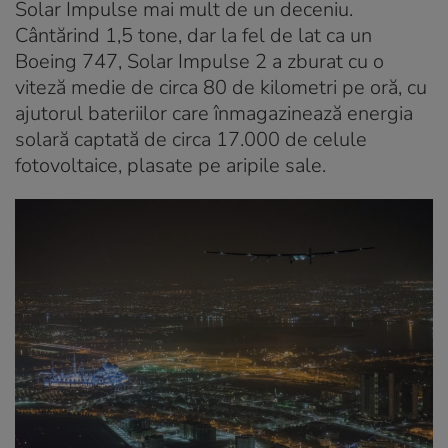
Solar Impulse mai mult de un deceniu.
Cântărind 1,5 tone, dar la fel de lat ca un
Boeing 747, Solar Impulse 2 a zburat cu o
viteză medie de circa 80 de kilometri pe oră, cu
ajutorul bateriilor care înmagazinează energia
solară captată de circa 17.000 de celule
fotovoltaice, plasate pe aripile sale.