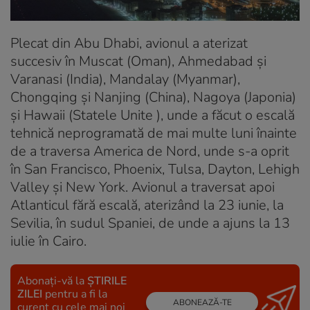
Plecat din Abu Dhabi, avionul a aterizat
succesiv în Muscat (Oman), Ahmedabad și
Varanasi (India), Mandalay (Myanmar),
Chongqing și Nanjing (China), Nagoya (Japonia)
și Hawaii (Statele Unite ), unde a făcut o escală
tehnică neprogramată de mai multe luni înainte
de a traversa America de Nord, unde s-a oprit
în San Francisco, Phoenix, Tulsa, Dayton, Lehigh
Valley și New York. Avionul a traversat apoi
Atlanticul fără escală, aterizând la 23 iunie, la
Sevilia, în sudul Spaniei, de unde a ajuns la 13
iulie în Cairo.
Abonați-vă la
ȘTIRILE
ZILEI
pentru a fi la
ABONEAZĂ-TE
curent cu cele mai noi