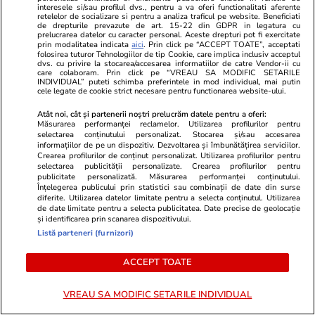
Fotbal
10:50
interesele si/sau profilul dvs., pentru a va oferi functionalitati aferente
retelelor de socializare si pentru a analiza traficul pe website. Beneficiati
Inele de campioni și medalii pentru jucătorii și
de drepturile prevazute de art. 15-22 din GDPR in legatura cu
prelucrarea datelor cu caracter personal. Aceste drepturi pot fi exercitate
staff-ul câștigătoarei Cupei Mondiale
prin modalitatea indicata
aici
. Prin click pe “ACCEPT TOATE”, acceptati
folosirea tuturor Tehnologiilor de tip Cookie, care implica inclusiv acceptul
dvs. cu privire la stocarea/accesarea informatiilor de catre Vendor-ii cu
care colaboram. Prin click pe “VREAU SA MODIFIC SETARILE
INDIVIDUAL” puteti schimba preferintele in mod individual, mai putin
Știri Externe
10:31
cele legate de cookie strict necesare pentru functionarea website-ului.
Dacia Bigster, foarte lăudată în Europa:
Atât noi, cât și partenerii noștri prelucrăm datele pentru a oferi:
autonomie de 800 km fără oprire la Peco
Măsurarea performanței reclamelor. Utilizarea profilurilor pentru
selectarea conținutului personalizat. Stocarea și/sau accesarea
informațiilor de pe un dispozitiv. Dezvoltarea și îmbunătățirea serviciilor.
Crearea profilurilor de conținut personalizat. Utilizarea profilurilor pentru
Citește mai multe
selectarea publicității personalizate. Crearea profilurilor pentru
publicitate personalizată. Măsurarea performanței conținutului.
Înțelegerea publicului prin statistici sau combinații de date din surse
diferite. Utilizarea datelor limitate pentru a selecta conținutul. Utilizarea
de date limitate pentru a selecta publicitatea. Date precise de geolocație
TRENDING
și identificarea prin scanarea dispozitivului.
Listă parteneri (furnizori)
Știri Externe
08:19
ACCEPT TOATE
Frații Tate au fost arestați în SUA pentru noi
fapte grave de abuz, iar Marea Britanie a cerut
VREAU SA MODIFIC SETARILE INDIVIDUAL
extrădarea lor. Momentul arestării a fost