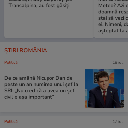
Transalpina, au fost găsiți
Meteo? Azi e
doamnă respe
stai să vezi 
ei. Nimeni, d
așteptat la 
ȘTIRI ROMÂNIA
Politică
18 iul.
De ce amână Nicușor Dan de
peste un an numirea unui șef la
SRI: „Nu cred că a avea un şef
civil e așa important”
Politică
17 iul.