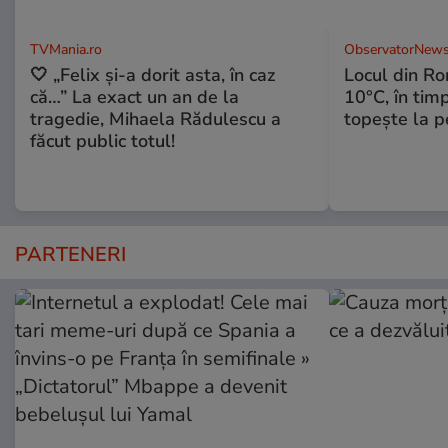
TVMania.ro
ObservatorNews
🤍 „Felix și-a dorit asta, în caz
Locul din R
că…” La exact un an de la
10°C, în timp
tragedie, Mihaela Rădulescu a
topeşte la 
făcut public totul!
PARTENERI