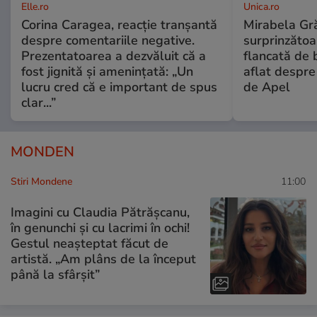
Elle.ro
Unica.ro
Corina Caragea, reacție tranșantă
Mirabela Gră
despre comentariile negative.
surprinzătoar
Prezentatoarea a dezvăluit că a
flancată de 
fost jignită și amenințată: „Un
aflat despre
lucru cred că e important de spus
de Apel
clar...”
MONDEN
Stiri Mondene
11:00
Imagini cu Claudia Pătrășcanu,
în genunchi și cu lacrimi în ochi!
Gestul neașteptat făcut de
artistă. „Am plâns de la început
până la sfârșit”