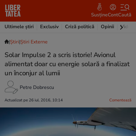
Susține
Cont
Caută
Ultimele știri
Exclusiv
Criză politică
Opinii
Video
|
Ştiri
|
Știri Externe
Solar Impulse 2 a scris istorie! Avionul
alimentat doar cu energie solară a finalizat
un înconjur al lumii
Petre Dobrescu
Actualizat pe 26 iul. 2016, 10:14
Comentează