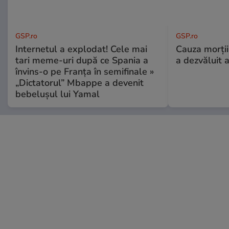
GSP.ro
GSP.ro
Internetul a explodat! Cele mai
Cauza morții
tari meme-uri după ce Spania a
a dezvăluit 
învins-o pe Franța în semifinale »
„Dictatorul” Mbappe a devenit
bebelușul lui Yamal