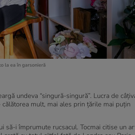
o la ea în garsonieră
argă undeva “singură-singură”. Lucra de câțiva
călătorea mult, mai ales prin țările mai puțin
i să-i împrumute rucsacul. Tocmai citise un art