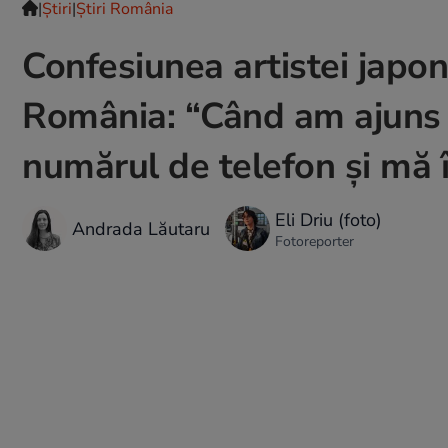
|
Ştiri
|
Știri România
Confesiunea artistei japon
România: “Când am ajuns a
numărul de telefon și mă î
Eli Driu (foto)
Andrada Lăutaru
Fotoreporter