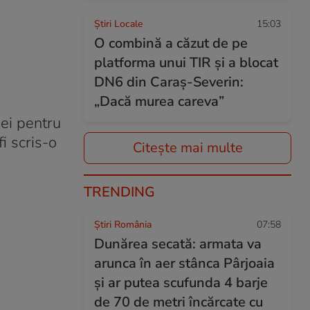
Știri Locale
15:03
O combină a căzut de pe
platforma unui TIR și a blocat
DN6 din Caraș-Severin:
„Dacă murea careva”
 ei pentru
fi scris-o
Citește mai multe
TRENDING
Știri România
07:58
Dunărea secată: armata va
arunca în aer stânca Pârjoaia
și ar putea scufunda 4 barje
de 70 de metri încărcate cu