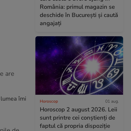
România: primul magazin se
deschide în București și caută
angajați
e are
Horoscop
01 aug.
Horoscop 2 august 2026. Leii
sunt printre cei conștienți de
faptul că propria dispoziție
nile de