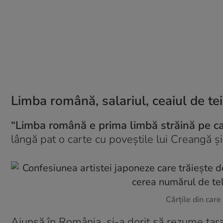
Limba română, salariul, ceaiul de te
“Limba română e prima limbă străină pe ca
lângă pat o carte cu poveștile lui Creangă 
Cărțile din car
Ajunsă în România, și-a dorit să rezume țara