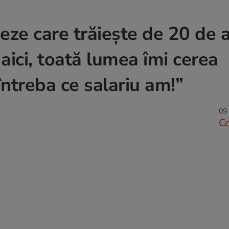
eze care trăiește de 20 de a
ici, toată lumea îmi cerea
ntreba ce salariu am!”
09 
C