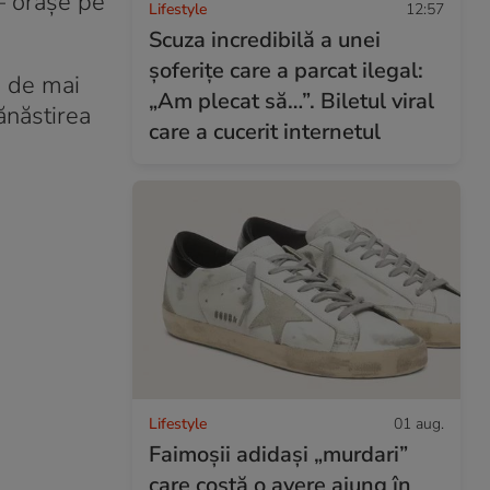
 – orașe pe
Lifestyle
12:57
Scuza incredibilă a unei
șoferițe care a parcat ilegal:
a de mai
„Am plecat să…”. Biletul viral
ănăstirea
care a cucerit internetul
Lifestyle
01 aug.
Faimoșii adidași „murdari”
care costă o avere ajung în