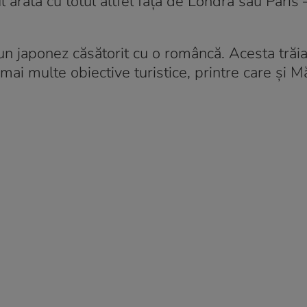
 arată cu totul altfel față de Londra sau Paris
un japonez căsătorit cu o româncă. Acesta trăi
mai multe obiective turistice, printre care și M