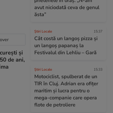
prietenele în oraș. „N-am
avut niciodată ceva de genul
ăsta”
Știri Locale
15:37
Cât costă un langoș pizza și
cover
un langoș papanaș la
urești și
Festivalul din Lehliu – Gară
50 de ani,
rima
Știri Locale
15:33
Motociclist, spulberat de un
TIR în Cluj. Adrian era ofițer
maritim și lucra pentru o
mega-companie care opera
flote de petroliere