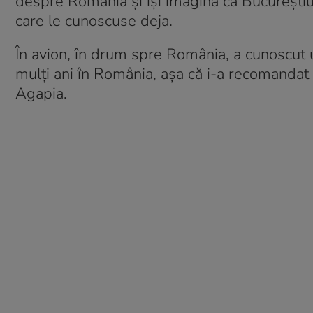
despre România și își imagina că Bucureștiul
care le cunoscuse deja.
În avion, în drum spre România, a cunoscut 
mulți ani în România, așa că i-a recomandat 
Agapia.