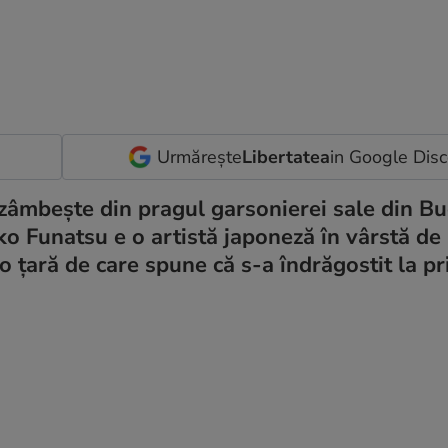
Urmărește
Libertatea
in Google Dis
 zâmbește din pragul garsonierei sale din Buc
o Funatsu e o artistă japoneză în vârstă de 
o țară de care spune că s-a îndrăgostit la p