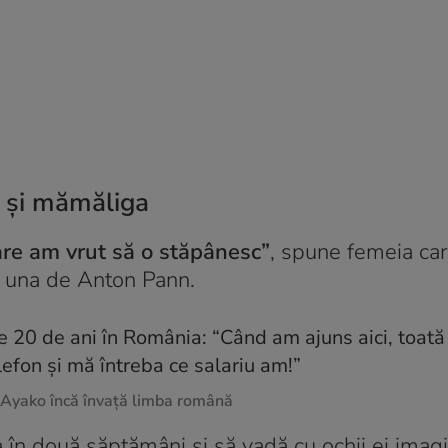
i și mămăliga
re am vrut să o stăpânesc”
, spune femeia car
și una de Anton Pann.
e Ayako încă învață limba română
 în două săptămâni și să vadă cu ochii ei imagi