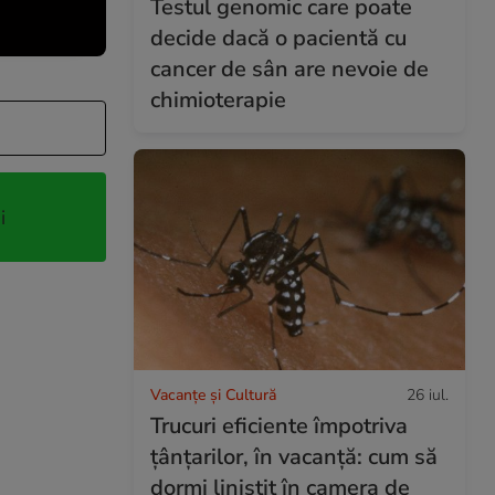
Testul genomic care poate
decide dacă o pacientă cu
cancer de sân are nevoie de
chimioterapie
i
Vacanțe și Cultură
26 iul.
Trucuri eficiente împotriva
țânțarilor, în vacanță: cum să
dormi liniștit în camera de