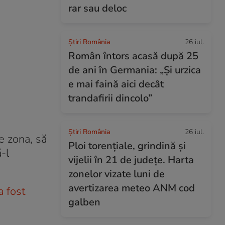
rar sau deloc
Știri România
26 iul.
Român întors acasă după 25
de ani în Germania: „Și urzica
e mai faină aici decât
trandafirii dincolo”
Știri România
26 iul.
te zona, să
Ploi torențiale, grindină și
-l
vijelii în 21 de județe. Harta
zonelor vizate luni de
avertizarea meteo ANM cod
a fost
galben