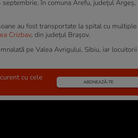
24 septembrie, în comuna Arefu, județul Argeș,
e au fost transportate la spital cu multiple 
tea Crizbav
, din județul Brașov.
mnalată pe Valea Avrigului, Sibiu, iar locuitori
 curent cu cele
ABONEAZĂ-TE