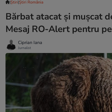
|
Ştiri
|
Știri România
Bărbat atacat și mușcat de
Mesaj RO-Alert pentru per
Ciprian Iana
Jurnalist