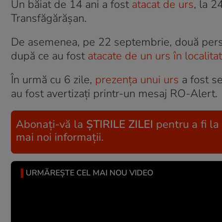
Un băiat de 14 ani a fost
atacat de urs
, la 
Transfăgărășan.
De asemenea, pe 22 septembrie, două persoan
după ce au fost
atacate de un urs în localita
În urmă cu 6 zile,
prezenţa unui urs
a fost se
au fost avertizaţi printr-un mesaj RO-Alert.
Abonați-vă la
ȘTIRILE ZILEI
pentru a fi la
mai noi informații.
URMĂREȘTE CEL MAI NOU VIDEO