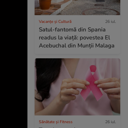
Vacanțe și Cultură
26 iul.
Satul-fantomă din Spania
readus la viață: povestea El
Acebuchal din Munții Malaga
Sănătate și Fitness
26 iul.