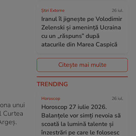
Știri Externe
26 iul.
Iranul îl jignește pe Volodimir
Zelenski și amenință Ucraina
cu un „răspuns” după
atacurile din Marea Caspică
Citește mai multe
TRENDING
Horoscop
26 iul.
zona unui
Horoscop 27 iulie 2026.
l Curtea
Balanțele vor simți nevoia să
Argeş.
scoată la lumină talente și
înzestrări pe care le folosesc