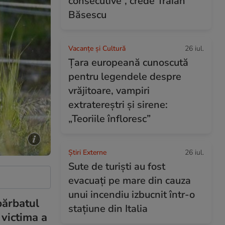
consecutive”, crede Traian
Băsescu
Vacanțe și Cultură
26 iul.
Țara europeană cunoscută
pentru legendele despre
vrăjitoare, vampiri
extratereștri și sirene:
„Teoriile înfloresc”
Știri Externe
26 iul.
Sute de turiști au fost
evacuați pe mare din cauza
unui incendiu izbucnit într-o
bărbatul
stațiune din Italia
 victima a