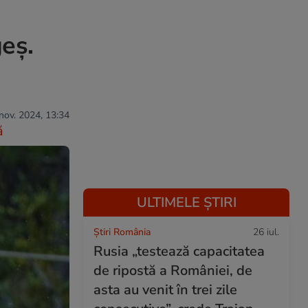
eș.
 nov. 2024, 13:34
ă
ULTIMELE ȘTIRI
Știri România
26 iul.
Rusia „testează capacitatea
de ripostă a României, de
asta au venit în trei zile