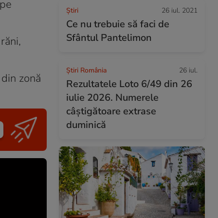
 pe
Ştiri
26 iul. 2021
Ce nu trebuie să faci de
Sfântul Pantelimon
răni,
Știri România
26 iul.
i din zonă
Rezultatele Loto 6/49 din 26
iulie 2026. Numerele
câștigătoare extrase
duminică