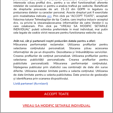
interesele si/sau profilul dvs., pentru a va oferi functionalitati aferente
cu fructe şi plante aromatice
retelelor de socializare si pentru a analiza traficul pe website. Beneficiati
de drepturile prevazute de art. 15-22 din GDPR in legatura cu
pentru vară
prelucrarea datelor cu caracter personal. Aceste drepturi pot fi exercitate
prin modalitatea indicata
aici
. Prin click pe “ACCEPT TOATE”, acceptati
folosirea tuturor Tehnologiilor de tip Cookie, care implica inclusiv acceptul
dvs. cu privire la stocarea/accesarea informatiilor de catre Vendor-ii cu
care colaboram. Prin click pe “VREAU SA MODIFIC SETARILE
INDIVIDUAL” puteti schimba preferintele in mod individual, mai putin
cele legate de cookie strict necesare pentru functionarea website-ului.
Știri România
27 iul.
Atât noi, cât și partenerii noștri prelucrăm datele pentru a oferi:
Radu Miruță anunță că una
Măsurarea performanței reclamelor. Utilizarea profilurilor pentru
selectarea conținutului personalizat. Stocarea și/sau accesarea
dintre dronele care au intrat în
informațiilor de pe un dispozitiv. Dezvoltarea și îmbunătățirea serviciilor.
Crearea profilurilor de conținut personalizat. Utilizarea profilurilor pentru
spațiul aerian al României era
selectarea publicității personalizate. Crearea profilurilor pentru
rusească. Originea celorlalte
publicitate personalizată. Măsurarea performanței conținutului.
Înțelegerea publicului prin statistici sau combinații de date din surse
două este încă verificată
diferite. Utilizarea datelor limitate pentru a selecta conținutul. Utilizarea
de date limitate pentru a selecta publicitatea. Date precise de geolocație
și identificarea prin scanarea dispozitivului.
Listă parteneri (furnizori)
Știri România
27 iul.
ACCEPT TOATE
Europa riscă să rămână fără
gaze și să plătească scump, în
VREAU SA MODIFIC SETARILE INDIVIDUAL