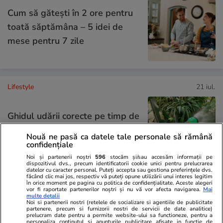
Cum să gătești în 2 ore pentru
toată săptămâna – 5 idei de
mese pentru 7 zile
Lifestyle
21 iul.
Ghidul udării corecte pe timp de
caniculă: când, cât şi cum udăm
Nouă ne pasă ca datele tale personale să rămână
plantele
confidențiale
Noi și partenerii noștri
596
stocăm și/sau accesăm informații pe
dispozitivul dvs., precum identificatorii cookie unici pentru prelucrarea
datelor cu caracter personal. Puteți accepta sau gestiona preferințele dvs.
făcând clic mai jos, respectiv vă puteți opune utilizării unui interes legitim
în orice moment pe pagina cu politica de confidențialitate. Aceste alegeri
Lifestyle
15 iul.
vor fi raportate partenerilor noștri și nu vă vor afecta navigarea.
Mai
multe detalii
Noi si partenerii nostri (retelele de socializare si agentiile de publicitate
partenere, precum si furnizorii nostri de servicii de date analitice)
prelucram date pentru a permite website-ului sa functioneze, pentru a
Combinaţii răcoritoare de apă
personaliza continutul si anunturile publicitare afisate in functie de