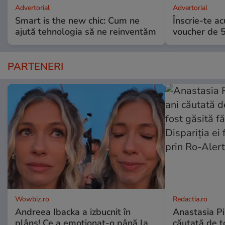
Advertorial
Advertorial
Smart is the new chic: Cum ne
Înscrie-te ac
ajută tehnologia să ne reinventăm
voucher de 5
PARTENERI
Wowbiz.ro
Redactia.ro
Andreea Ibacka a izbucnit în
Anastasia Pi
plâns! Ce a emoționat-o până la
căutată de t