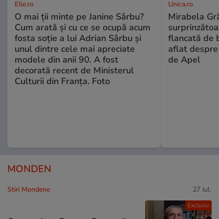
Elle.ro
Unica.ro
O mai ții minte pe Janine Sârbu?
Mirabela Gră
Cum arată și cu ce se ocupă acum
surprinzătoar
fosta soție a lui Adrian Sârbu și
flancată de 
unul dintre cele mai apreciate
aflat despre
modele din anii 90. A fost
de Apel
decorată recent de Ministerul
Culturii din Franța. Foto
MONDEN
Stiri Mondene
27 iul.
Exclusiv