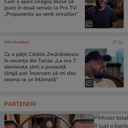
Cum a ajuns Dragoș Bucur să
joace în două seriale la Pro TV:
„Propunerile au venit simultan”
Stiri Mondene
27 iul.
Ce a pățit Cătălin Zmărăndescu
în vacanța din Turcia: „La ora 7
dimineața simt o prezență
lângă pat. Încercam să-mi dau
seama ce se întâmplă”
PARTENERI