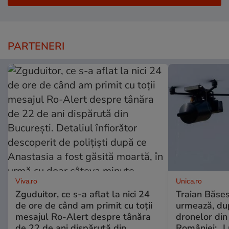
PARTENERI
Viva.ro
Unica.ro
Zguduitor, ce s-a aflat la nici 24
Traian Băses
de ore de când am primit cu toții
urmează, du
mesajul Ro-Alert despre tânăra
dronelor din 
de 22 de ani dispărută din
României: „L