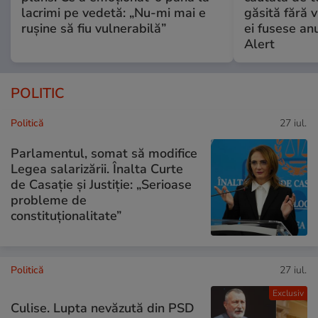
lacrimi pe vedetă: „Nu-mi mai e
găsită fără v
rușine să fiu vulnerabilă”
ei fusese anu
Alert
POLITIC
Politică
27 iul.
Parlamentul, somat să modifice
Legea salarizării. Înalta Curte
de Casație și Justiție: „Serioase
probleme de
constituționalitate”
Politică
27 iul.
Exclusiv
Culise. Lupta nevăzută din PSD