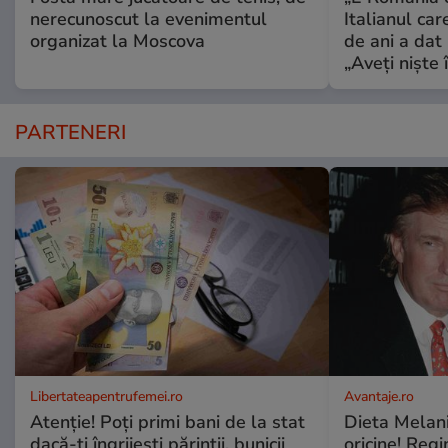
nerecunoscut la evenimentul
Italianul car
organizat la Moscova
de ani a dat 
„Aveți niște î
PARTENERI
Libertateapentrufemei.ro
Avantaje.ro
Atenție! Poți primi bani de la stat
Dieta Melan
dacă-ți îngrijești părinții, bunicii
oricine! Regi