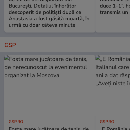
București. Detaliul înfiorător
duce 1-1”. F
descoperit de polițiști după ce
transmis un 
Anastasia a fost găsită moartă, în
urmă cu doar câteva minute
GSP
GSP.RO
GSP.RO
Fosta mare jucătoare de tenis, de
„E România o