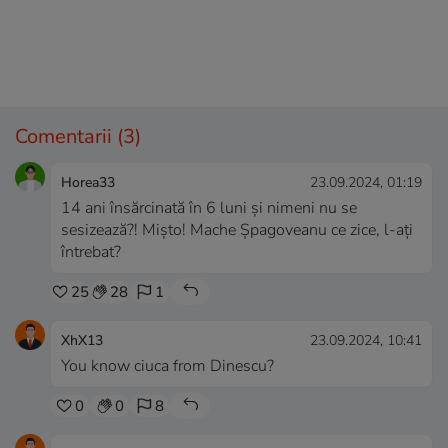
Comentarii
(3)
Horea33
23.09.2024, 01:19
14 ani însărcinată în 6 luni și nimeni nu se
sesizează?! Mișto! Mache Șpagoveanu ce zice, l-ați
întrebat?
25
28
1
XhX13
23.09.2024, 10:41
You know ciuca from Dinescu?
0
0
8