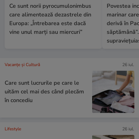
Ce sunt norii pyrocumulonimbus
Povestea inc
care alimentează dezastrele din
marinar care 
Europa: „Întrebarea este dacă
derivă în Pac
vine unul marți sau miercuri”
săptămână”.
supraviețuia
Vacanțe și Cultură
26 iul.
Care sunt lucrurile pe care le
uităm cel mai des când plecăm
în concediu
Lifestyle
26 iul.