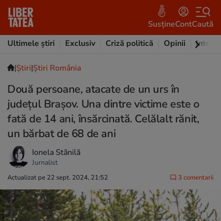
Susține
Cont
Caută
Ultimele știri
Exclusiv
Criză politică
Opinii
Intervi
|
Ştiri
|
Știri România
Două persoane, atacate de un urs în
județul Brașov. Una dintre victime este o
fată de 14 ani, însărcinată. Celălalt rănit,
un bărbat de 68 de ani
Ionela Stănilă
Jurnalist
Actualizat pe 22 sept. 2024, 21:52
3 comentarii