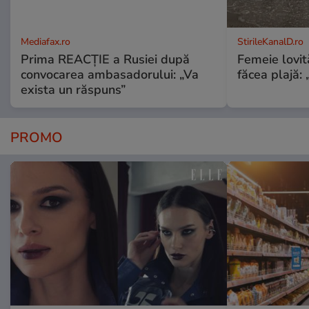
Mediafax.ro
StirileKanalD.ro
Prima REACȚIE a Rusiei după
Femeie lovit
convocarea ambasadorului: „Va
făcea plajă: „
exista un răspuns”
PROMO