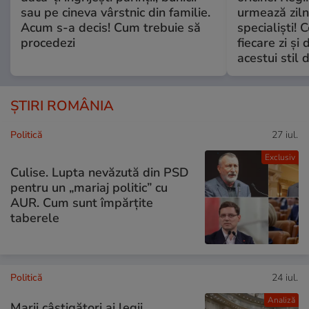
sau pe cineva vârstnic din familie.
urmează zilni
Acum s-a decis! Cum trebuie să
specialiști! 
procedezi
fiecare zi și 
acestui stil 
ȘTIRI ROMÂNIA
Politică
27 iul.
Exclusiv
Culise. Lupta nevăzută din PSD
pentru un „mariaj politic” cu
AUR. Cum sunt împărțite
taberele
Politică
24 iul.
Analiză
Marii câștigători ai legii