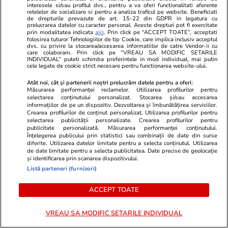
interesele si/sau profilul dvs., pentru a va oferi functionalitati aferente
solicitării Institutului de
retelelor de socializare si pentru a analiza traficul pe website. Beneficiati
de drepturile prevazute de art. 15-22 din GDPR in legatura cu
prelucrarea datelor cu caracter personal. Aceste drepturi pot fi exercitate
Investigare a Crimelor
prin modalitatea indicata
aici
. Prin click pe “ACCEPT TOATE”, acceptati
folosirea tuturor Tehnologiilor de tip Cookie, care implica inclusiv acceptul
Comunismului
dvs. cu privire la stocarea/accesarea informatiilor de catre Vendor-ii cu
care colaboram. Prin click pe “VREAU SA MODIFIC SETARILE
INDIVIDUAL” puteti schimba preferintele in mod individual, mai putin
cele legate de cookie strict necesare pentru functionarea website-ului.
Știri România
24 iul.
Atât noi, cât și partenerii noștri prelucrăm datele pentru a oferi:
Măsurarea performanței reclamelor. Utilizarea profilurilor pentru
Avertizări nowcasting ANM de
selectarea conținutului personalizat. Stocarea și/sau accesarea
informațiilor de pe un dispozitiv. Dezvoltarea și îmbunătățirea serviciilor.
vreme severă imediată. Lista
Crearea profilurilor de conținut personalizat. Utilizarea profilurilor pentru
selectarea publicității personalizate. Crearea profilurilor pentru
localităților vizate de fenomene
publicitate personalizată. Măsurarea performanței conținutului.
Înțelegerea publicului prin statistici sau combinații de date din surse
meteo periculoase
diferite. Utilizarea datelor limitate pentru a selecta conținutul. Utilizarea
de date limitate pentru a selecta publicitatea. Date precise de geolocație
și identificarea prin scanarea dispozitivului.
Listă parteneri (furnizori)
Opinii
24 iul.
ACCEPT TOATE
Inteligența artificială va
VREAU SA MODIFIC SETARILE INDIVIDUAL
remodela economia mondială și