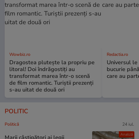
Wowbiz.ro
Redactia.ro
Dragostea plutește la propriu pe
Universul le
litoral! Doi îndrăgostiți au
bucurie până
transformat marea într-o scenă
care au part
de film romantic. Turiștii prezenți
s-au uitat de două ori
POLITIC
Politică
24 iul.
Analiză
Marii câștigători ai legii