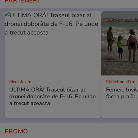
PARTENERI
Mediafax.ro
StirileKanalD.ro
ULTIMA ORĂ! Traseul bizar al
Femeie lovit
dronei doborâte de F-16. Pe unde
făcea plajă: „
a trecut aceasta
PROMO