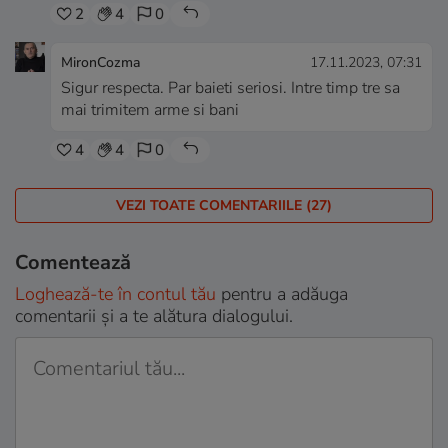
2
4
0
MironCozma
17.11.2023, 07:31
Sigur respecta. Par baieti seriosi. Intre timp tre sa
mai trimitem arme si bani
4
4
0
VEZI TOATE COMENTARIILE (27)
Comentează
Loghează-te în contul tău
pentru a adăuga
comentarii și a te alătura dialogului.