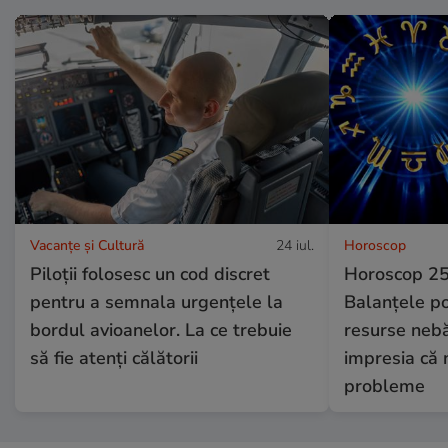
Vacanțe și Cultură
24 iul.
Horoscop
Piloții folosesc un cod discret
Horoscop 25 
pentru a semnala urgențele la
Balanțele po
bordul avioanelor. La ce trebuie
resurse nebă
să fie atenți călătorii
impresia că 
probleme