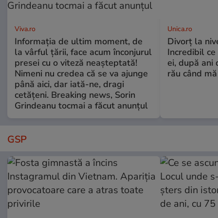
Viva.ro
Unica.ro
Informația de ultim moment, de
Divorț la nive
la vârful țării, face acum înconjurul
Incredibil ce
presei cu o viteză neașteptată!
ei, după ani 
Nimeni nu credea că se va ajunge
rău când mă
până aici, dar iată-ne, dragi
cetățeni. Breaking news, Sorin
Grindeanu tocmai a făcut anunțul
GSP