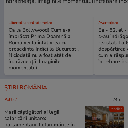
Libertateapentrufemei.ro
Avantaje.ro
Ca la Bollywood! Cum s-a
Ea - 52, el 
îmbrăcat Prima Doamnă a
s-au îndrăgos
României la întâlnirea cu
rezistat. La 
președinta Indiei la București.
despărțirea 
Niciodată nu a fost atât de
cum a răspu
îndrăzneață! Imaginile
întrebare i
momentului
ȘTIRI ROMÂNIA
Politică
24 iul.
Analiză
Marii câștigători ai legii
salarizării unitare:
parlamentarii. Lefuri mărite în