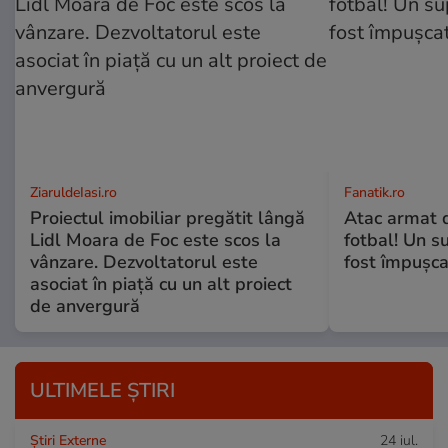
ZiaruldeIasi.ro
Fanatik.ro
Proiectul imobiliar pregătit lângă
Atac armat 
Lidl Moara de Foc este scos la
fotbal! Un s
vânzare. Dezvoltatorul este
fost împușca
asociat în piață cu un alt proiect
de anvergură
ULTIMELE ȘTIRI
Știri Externe
24 iul.