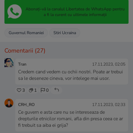
Abonați-vă la canalul Libertatea de WhatsApp pentru
a fi la curent cu ultimele informații
Guvernul Romaniei
Stiri Ucraina
Comentarii
(27)
Tran
17.11.2023, 02:05
Credem cand vedem cu ochii nostri. Poate ar trebui
sa le deseneze cineva, vor intelege mai usor.
3
1
0
CRH_RO
17.11.2023, 02:33
Ce guvern e asta care nu se intereseaza de
drepturile etnicilor romani, afla din presa ceea ce ar
fi trebuit sa aiba ei grija?