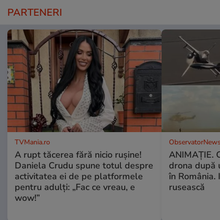
PARTENERI
TVMania.ro
ObservatorNews
A rupt tăcerea fără nicio rușine!
ANIMAŢIE. C
Daniela Crudu spune totul despre
drona după 
activitatea ei de pe platformele
în România. In
pentru adulți: „Fac ce vreau, e
rusească
wow!”