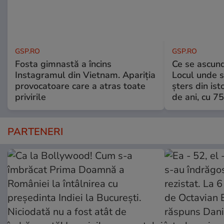
GSP.RO
GSP.RO
Fosta gimnastă a încins
Ce se ascund
Instagramul din Vietnam. Apariția
Locul unde s-
provocatoare care a atras toate
șters din ist
privirile
de ani, cu 7
PARTENERI