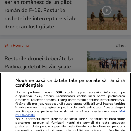
aerian românesc de un pilot
român de F-16. Resturile
rachetei de interceptare și ale
dronei au fost găsite
Știri România
24 iul.
Resturile dronei doborâte la
Padina, județul Buzău și ale
rachetei aer-aer care a
Nouă ne pasă ca datele tale personale să rămână
interceptat-o au fost găsite
confidențiale
Noi și partenerii noștri
596
stocăm și/sau accesăm informații pe
dispozitivul dvs., precum identificatorii cookie unici pentru prelucrarea
datelor cu caracter personal. Puteți accepta sau gestiona preferințele dvs.
făcând clic mai jos, respectiv vă puteți opune utilizării unui interes legitim
Știri România
24 iul.
în orice moment pe pagina cu politica de confidențialitate. Aceste alegeri
vor fi raportate partenerilor noștri și nu vă vor afecta navigarea.
Mai
Bustul lui Adrian Păunescu din
multe detalii
Noi si partenerii nostri (retelele de socializare si agentiile de publicitate
Parcul Grădina Icoanei ar putea
partenere, precum si furnizorii nostri de servicii de date analitice)
prelucram date pentru a permite website-ului sa functioneze, pentru a
fi retras. Motivele din spatele
personaliza continutul si anunturile publicitare afisate in functie de