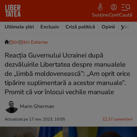
Susține
Cont
Caută
Ultimele știri
Exclusiv
Criză politică
Opinii
Video
|
Ştiri
|
Știri Externe
Reacția Guvernului Ucrainei după
dezvăluirile Libertatea despre manualele
de „limbă moldovenească”: „Am oprit orice
tipărire suplimentară a acestor manuale”.
Promit că vor înlocui vechile manuale
Marin Gherman
Actualizat pe 17 nov. 2023, 10:05
27 comentarii